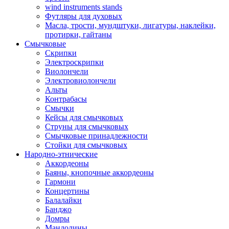
wind instruments stands
Футляры для духовых
Масла, трости, мундштуки, лигатуры, наклейки,
протирки, гайтаны
Смычковые
Скрипки
Электроскрипки
Виолончели
Электровиолончели
Альты
Контрабасы
Смычки
Кейсы для смычковых
Струны для смычковых
Смычковые принадлежности
Стойки для смычковых
Народно-этнические
Аккордеоны
Баяны, кнопочные аккордеоны
Гармони
Концертины
Балалайки
Банджо
Домры
Мандолины