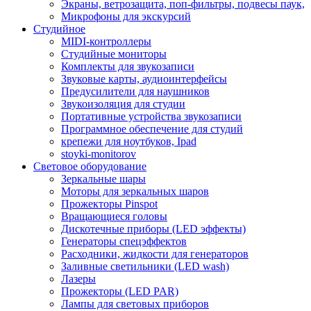
Экраны, ветрозащита, поп-фильтры, подвесы паук,
Микрофоны для экскурсий
Студийное
MIDI-контроллеры
Студийные мониторы
Комплекты для звукозаписи
Звуковые карты, аудиоинтерфейсы
Предусилители для наушников
Звукоизоляция для студии
Портативные устройства звукозаписи
Программное обеспечение для студий
крепежи для ноутбуков, Ipad
stoyki-monitorov
Световое оборудование
Зеркальные шары
Моторы для зеркальных шаров
Прожекторы Pinspot
Вращающиеся головы
Дискотечные приборы (LED эффекты)
Генераторы спецэффектов
Расходники, жидкости для генераторов
Заливные светильники (LED wash)
Лазеры
Прожекторы (LED PAR)
Лампы для световых приборов