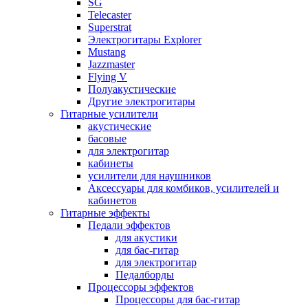
SG
Telecaster
Superstrat
Электрогитары Explorer
Mustang
Jazzmaster
Flying V
Полуакустические
Другие электрогитары
Гитарные усилители
акустические
басовые
для электрогитар
кабинеты
усилители для наушников
Аксессуары для комбиков, усилителей и
кабинетов
Гитарные эффекты
Педали эффектов
для акустики
для бас-гитар
для электрогитар
Педалборды
Процессоры эффектов
Процессоры для бас-гитар