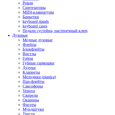
Рояли
Синтезаторы
MIDI-клавиатуры
Банкетки
keyboard stands
keyboard cases
Педали сустейна, настроечный ключ
Духовые
Медные духовые
Флейты
Блокфлейты
Вистлы
Гобои
Губные гармошки
Дудуки
Кларнеты
Мелодики (pianica)
Пан-флейты
Саксофоны
Venova
Свирели
Окарины
Фаготы
Мундштуки
Трости