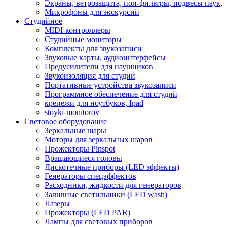
Экраны, ветрозащита, поп-фильтры, подвесы паук,
Микрофоны для экскурсий
Студийное
MIDI-контроллеры
Студийные мониторы
Комплекты для звукозаписи
Звуковые карты, аудиоинтерфейсы
Предусилители для наушников
Звукоизоляция для студии
Портативные устройства звукозаписи
Программное обеспечение для студий
крепежи для ноутбуков, Ipad
stoyki-monitorov
Световое оборудование
Зеркальные шары
Моторы для зеркальных шаров
Прожекторы Pinspot
Вращающиеся головы
Дискотечные приборы (LED эффекты)
Генераторы спецэффектов
Расходники, жидкости для генераторов
Заливные светильники (LED wash)
Лазеры
Прожекторы (LED PAR)
Лампы для световых приборов