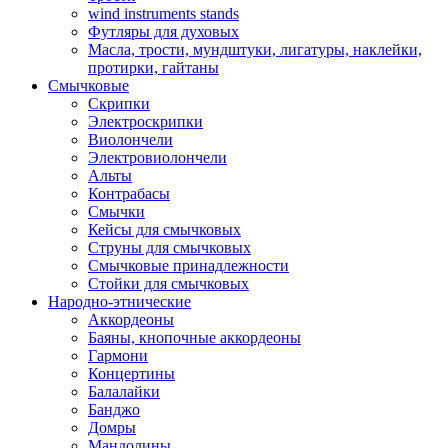
wind instruments stands
Футляры для духовых
Масла, трости, мундштуки, лигатуры, наклейки,
протирки, гайтаны
Смычковые
Скрипки
Электроскрипки
Виолончели
Электровиолончели
Альты
Контрабасы
Смычки
Кейсы для смычковых
Струны для смычковых
Смычковые принадлежности
Стойки для смычковых
Народно-этнические
Аккордеоны
Баяны, кнопочные аккордеоны
Гармони
Концертины
Балалайки
Банджо
Домры
Мандолины