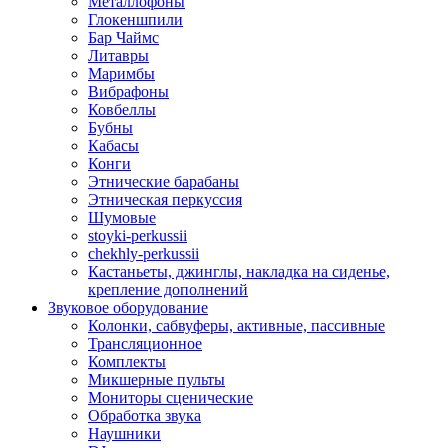
Металлофоны
Глокеншпили
Бар Чаймс
Литавры
Маримбы
Вибрафоны
Ковбеллы
Бубны
Кабасы
Конги
Этнические барабаны
Этническая перкуссия
Шумовые
stoyki-perkussii
chekhly-perkussii
Кастаньеты, джинглы, накладка на сиденье,
крепление дополнений
Звуковое оборудование
Колонки, сабвуферы, активные, пассивные
Трансляционное
Комплекты
Микшерные пульты
Мониторы сценические
Обработка звука
Наушники