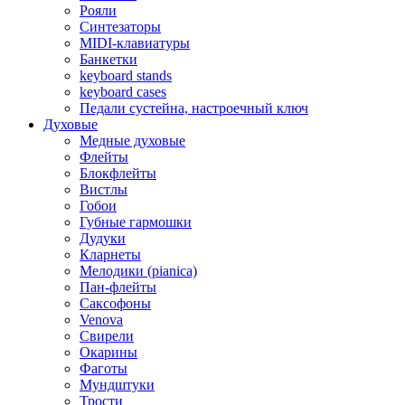
Рояли
Синтезаторы
MIDI-клавиатуры
Банкетки
keyboard stands
keyboard cases
Педали сустейна, настроечный ключ
Духовые
Медные духовые
Флейты
Блокфлейты
Вистлы
Гобои
Губные гармошки
Дудуки
Кларнеты
Мелодики (pianica)
Пан-флейты
Саксофоны
Venova
Свирели
Окарины
Фаготы
Мундштуки
Трости