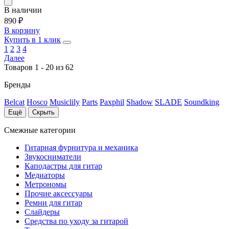
В наличии
890
₽
В корзину
Купить в 1 клик
1
2
3
4
Далее
Товаров 1 - 20 из 62
Бренды
Belcat
Hosco
Musiclily
Parts
Paxphil
Shadow
SLADE
Soundking
Ещё
Скрыть
Смежные категории
Гитарная фурнитура и механика
Звукосниматели
Каподастры для гитар
Медиаторы
Метрономы
Прочие аксессуары
Ремни для гитар
Слайдеры
Средства по уходу за гитарой