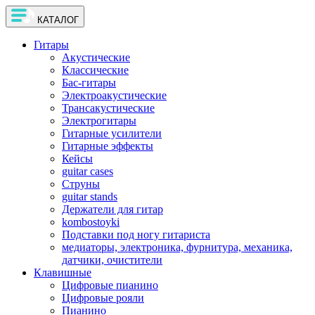
КАТАЛОГ
Гитары
Акустические
Классические
Бас-гитары
Электроакустические
Трансакустические
Электрогитары
Гитарные усилители
Гитарные эффекты
Кейсы
guitar cases
Струны
guitar stands
Держатели для гитар
kombostoyki
Подставки под ногу гитариста
медиаторы, электроника, фурнитура, механика,
датчики, очистители
Клавишные
Цифровые пианино
Цифровые рояли
Пианино