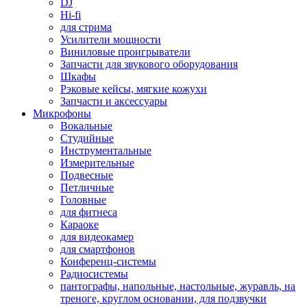
DJ
Hi-fi
для стрима
Усилители мощности
Виниловые проигрыватели
Запчасти для звукового оборудования
Шкафы
Рэковые кейсы, мягкие кожухи
Запчасти и аксессуары
Микрофоны
Вокальные
Студийные
Инструментальные
Измерительные
Подвесные
Петличные
Головные
для фитнеса
Караоке
для видеокамер
для смартфонов
Конференц-системы
Радиосистемы
пантографы, напольные, настольные, журавль, на
треноге, круглом основании, для подзвучки