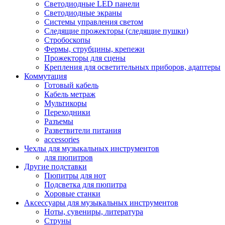
Светодиодные LED панели
Светодиодные экраны
Системы управления светом
Следящие прожекторы (следящие пушки)
Стробоскопы
Фермы, струбцины, крепежи
Прожекторы для сцены
Крепления для осветительных приборов, адаптеры
Коммутация
Готовый кабель
Кабель метраж
Мультикоры
Переходники
Разъемы
Разветвители питания
accessories
Чехлы для музыкальных инструментов
для пюпитров
Другие подставки
Пюпитры для нот
Подсветка для пюпитра
Хоровые станки
Аксессуары для музыкальных инструментов
Ноты, сувениры, литература
Струны