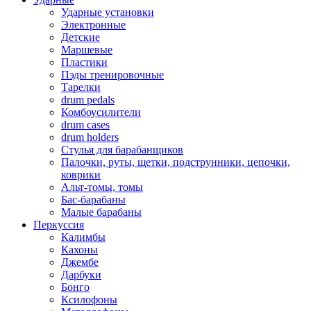
Ударные установки
Электронные
Детские
Маршевые
Пластики
Пэды тренировочные
Тарелки
drum pedals
Комбоусилители
drum cases
drum holders
Стулья для барабанщиков
Палочки, руты, щетки, подструнники, цепочки,
коврики
Альт-томы, томы
Бас-барабаны
Малые барабаны
Перкуссия
Калимбы
Кахоны
Джембе
Дарбуки
Бонго
Ксилофоны