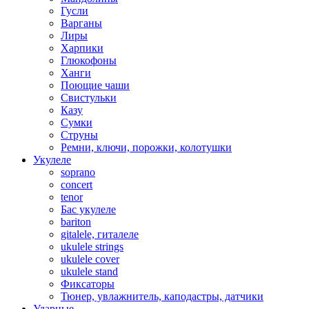
Гусли
Варганы
Лиры
Харпики
Глюкофоны
Ханги
Поющие чаши
Свистульки
Казу
Сумки
Струны
Ремни, ключи, порожки, колотушки
Укулеле
soprano
concert
tenor
Бас укулеле
bariton
gitalele, гиталеле
ukulele strings
ukulele cover
ukulele stand
Фиксаторы
Тюнер, увлажнитель, каподастры, датчики
Ударные