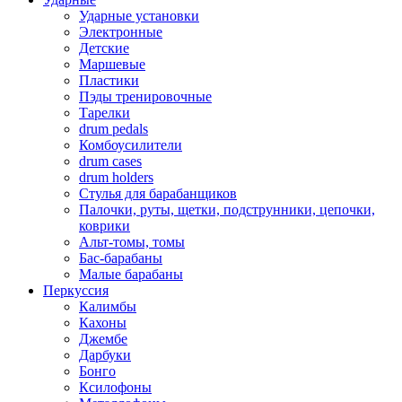
Ударные установки
Электронные
Детские
Маршевые
Пластики
Пэды тренировочные
Тарелки
drum pedals
Комбоусилители
drum cases
drum holders
Стулья для барабанщиков
Палочки, руты, щетки, подструнники, цепочки,
коврики
Альт-томы, томы
Бас-барабаны
Малые барабаны
Перкуссия
Калимбы
Кахоны
Джембе
Дарбуки
Бонго
Ксилофоны