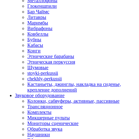
Металлофоны
Глокеншпили
Бар Чаймс
Литавры
Маримбы
Вибрафоны
Ковбеллы
Бубны
Кабасы
Конги
Этнические барабаны
Этническая перкуссия
Шумовые
stoyki-perkussii
chekhly-perkussii
Кастаньеты, джинглы, накладка на сиденье,
крепление дополнений
Звуковое оборудование
Колонки, сабвуферы, активные, пассивные
Трансляционное
Комплекты
Микшерные пульты
Мониторы сценические
Обработка звука
Наушники