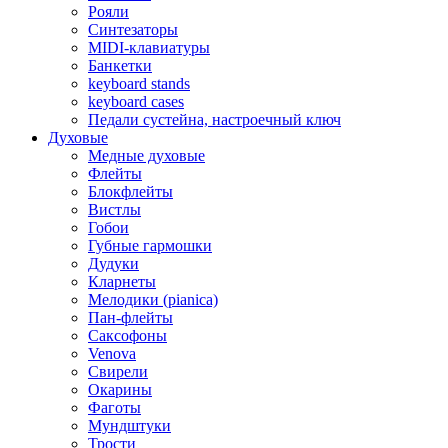
Рояли
Синтезаторы
MIDI-клавиатуры
Банкетки
keyboard stands
keyboard cases
Педали сустейна, настроечный ключ
Духовые
Медные духовые
Флейты
Блокфлейты
Вистлы
Гобои
Губные гармошки
Дудуки
Кларнеты
Мелодики (pianica)
Пан-флейты
Саксофоны
Venova
Свирели
Окарины
Фаготы
Мундштуки
Трости