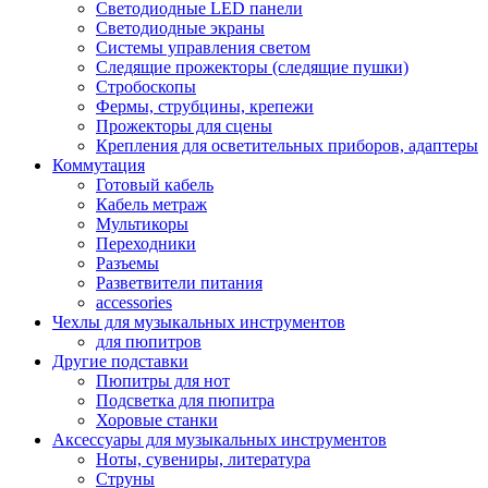
Светодиодные LED панели
Светодиодные экраны
Системы управления светом
Следящие прожекторы (следящие пушки)
Стробоскопы
Фермы, струбцины, крепежи
Прожекторы для сцены
Крепления для осветительных приборов, адаптеры
Коммутация
Готовый кабель
Кабель метраж
Мультикоры
Переходники
Разъемы
Разветвители питания
accessories
Чехлы для музыкальных инструментов
для пюпитров
Другие подставки
Пюпитры для нот
Подсветка для пюпитра
Хоровые станки
Аксессуары для музыкальных инструментов
Ноты, сувениры, литература
Струны