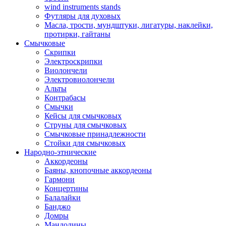
wind instruments stands
Футляры для духовых
Масла, трости, мундштуки, лигатуры, наклейки,
протирки, гайтаны
Смычковые
Скрипки
Электроскрипки
Виолончели
Электровиолончели
Альты
Контрабасы
Смычки
Кейсы для смычковых
Струны для смычковых
Смычковые принадлежности
Стойки для смычковых
Народно-этнические
Аккордеоны
Баяны, кнопочные аккордеоны
Гармони
Концертины
Балалайки
Банджо
Домры
Мандолины