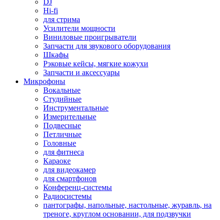
DJ
Hi-fi
для стрима
Усилители мощности
Виниловые проигрыватели
Запчасти для звукового оборудования
Шкафы
Рэковые кейсы, мягкие кожухи
Запчасти и аксессуары
Микрофоны
Вокальные
Студийные
Инструментальные
Измерительные
Подвесные
Петличные
Головные
для фитнеса
Караоке
для видеокамер
для смартфонов
Конференц-системы
Радиосистемы
пантографы, напольные, настольные, журавль, на
треноге, круглом основании, для подзвучки