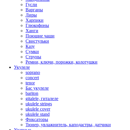
Гусли
Варганы
Лиры
Харпики
Глюкофоны
Ханги
Поющие чаши
Свистульки
Казу
Сумки
Струны
Ремни, ключи, порожки, колотушки
Укулеле
soprano
concert
tenor
Бас укулеле
bariton
gitalele, гиталеле
ukulele strings
ukulele cover
ukulele stand
Фиксаторы
Тюнер, увлажнитель, каподастры, датчики
Ударные