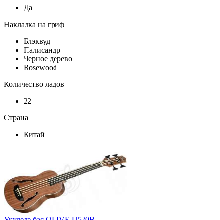
Да
Накладка на гриф
Блэквуд
Палисандр
Черное дерево
Rosewood
Количество ладов
22
Страна
Китай
Укулеле бас OLIVE U520B