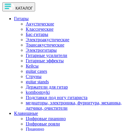
КАТАЛОГ
Гитары
Акустические
Классические
Бас-гитары
Электроакустические
Трансакустические
Электрогитары
Гитарные усилители
Гитарные эффекты
Кейсы
guitar cases
Струны
guitar stands
Держатели для гитар
kombostoyki
Подставки под ногу гитариста
медиаторы, электроника, фурнитура, механика,
датчики, очистители
Клавишные
Цифровые пианино
Цифровые рояли
Пианино