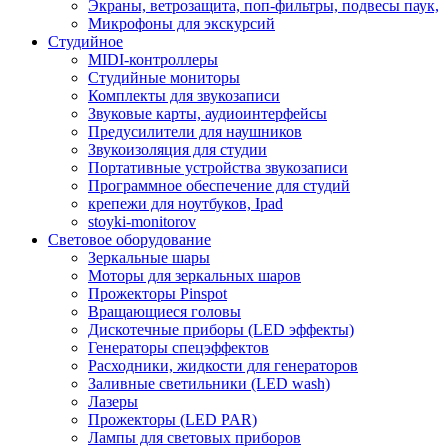
Экраны, ветрозащита, поп-фильтры, подвесы паук,
Микрофоны для экскурсий
Студийное
MIDI-контроллеры
Студийные мониторы
Комплекты для звукозаписи
Звуковые карты, аудиоинтерфейсы
Предусилители для наушников
Звукоизоляция для студии
Портативные устройства звукозаписи
Программное обеспечение для студий
крепежи для ноутбуков, Ipad
stoyki-monitorov
Световое оборудование
Зеркальные шары
Моторы для зеркальных шаров
Прожекторы Pinspot
Вращающиеся головы
Дискотечные приборы (LED эффекты)
Генераторы спецэффектов
Расходники, жидкости для генераторов
Заливные светильники (LED wash)
Лазеры
Прожекторы (LED PAR)
Лампы для световых приборов