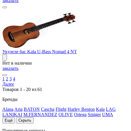
заказать
Укулеле бас Kala U-Bass Nomad 4 NT
Нет в наличии
заказать
1
2
3
4
Далее
Товаров 1 - 20 из 61
Бренды
Alana
Aria
BATON
Cascha
Flight
Harley Benton
Kala
LAG
LANIKAI
M.FERNANDEZ
OLIVE
Ortega
Smiger
UMA
Ещё
Скрыть
Популярные запросы