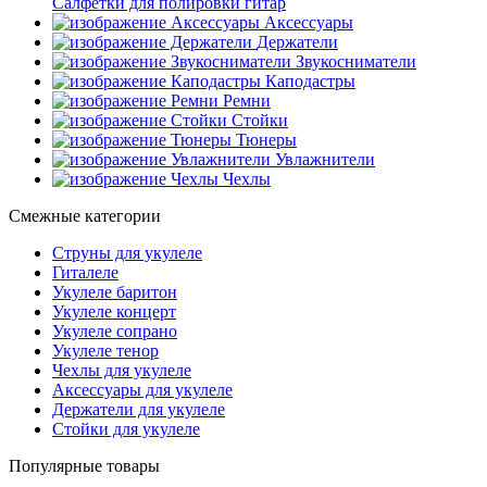
Салфетки для полировки гитар
Аксессуары
Держатели
Звукосниматели
Каподастры
Ремни
Стойки
Тюнеры
Увлажнители
Чехлы
Смежные категории
Струны для укулеле
Гиталеле
Укулеле баритон
Укулеле концерт
Укулеле сопрано
Укулеле тенор
Чехлы для укулеле
Аксессуары для укулеле
Держатели для укулеле
Стойки для укулеле
Популярные товары