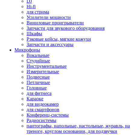
DJ
Hi-fi
для стрима
Усилители мощности
Виниловые проигрыватели
Запчасти для звукового оборудования
Шкафы
Рэковые кейсы, мягкие кожухи
Запчасти и аксессуары
Микрофоны
Вокальные
Студийные
Инструментальные
Измерительные
Подвесные
Петличные
Головные
для фитнеса
Караоке
для видеокамер
для смартфонов
Конференц-системы
Радиосистемы
пантографы, напольные, настольные, журавль, на
треноге, круглом основании, для подзвучки