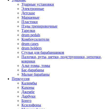
Ударные установки
Электронные
Детские
Маршевые
Пластики
Пэды тренировочные
Тарелки
drum pedals
Комбоусилители
drum cases
drum holders
Стулья для барабанщиков
Палочки, руты, щетки, подструнники, цепочки,
коврики
Альт-томы, томы
Бас-барабаны
Малые барабаны
Перкуссия
Калимбы
Кахоны
Джембе
Дарбуки
Бонго
Ксилофоны