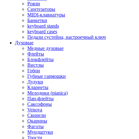
Рояли
Синтезаторы
MIDI-клавиатуры
Банкетки
keyboard stands
keyboard cases
Педали сустейна, настроечный ключ
Духовые
Медные духовые
Флейты
Блокфлейты
Вистлы
Гобои
Губные гармошки
Дудуки
Кларнеты
Мелодики (pianica)
Пан-флейты
Саксофоны
Venova
Свирели
Окарины
Фаготы
Мундштуки
Трости