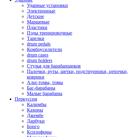
Ударные установки
Электронные
Детские
Маршевые
Пластики
Пэды тренировочные
Тарелки
drum pedals
Комбоусилители
drum cases
drum holders
Стулья для барабанщиков
Палочки, руты, щетки, подструнники, цепочки,
коврики
Альт-томы, томы
Бас-барабаны
Малые барабаны
Перкуссия
Калимбы
Кахоны
Джембе
Дарбуки
Бонго
Ксилофоны