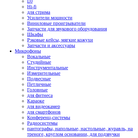
DJ
Hi-fi
для стрима
Усилители мощности
Виниловые проигрыватели
Запчасти для звукового оборудования
Шкафы
Рэковые кейсы, мягкие кожухи
Запчасти и аксессуары
Микрофоны
Вокальные
Студийные
Инструментальные
Измерительные
Подвесные
Петличные
Головные
для фитнеса
Караоке
для видеокамер
для смартфонов
Конференц-системы
Радиосистемы
пантографы, напольные, настольные, журавль, на
треноге, круглом основании, для подзвучки