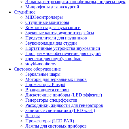
Экраны, ветрозащита, поп-фильтры, подвесы паук,
Микрофоны для экскурсий
Студийное
MIDI-контроллеры
Студийные мониторы
Комплекты для звукозаписи
Звуковые карты, аудиоинтерфейсы
Предусилители для наушников
Звукоизоляция для студии
Портативные устройства звукозаписи
Программное обеспечение для студий
крепежи для ноутбуков, Ipad
stoyki-monitorov
Световое оборудование
Зеркальные шары
Моторы для зеркальных шаров
Прожекторы Pinspot
Вращающиеся головы
Дискотечные приборы (LED эффекты)
Генераторы спецэффектов
Расходники, жидкости для генераторов
Заливные светильники (LED wash)
Лазеры
Прожекторы (LED PAR)
Лампы для световых приборов