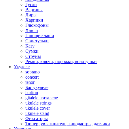
Гусли
Варганы
Лиры
Харпики
Глюкофоны
Ханги
Поющие чаши
Свистульки
Казу
Сумки
Струны
Ремни, ключи, порожки, колотушки
Укулеле
soprano
concert
tenor
Бас укулеле
bariton
gitalele, гиталеле
ukulele strings
ukulele cover
ukulele stand
Фиксаторы
Тюнер, увлажнитель, каподастры, датчики
Ударные