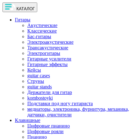
КАТАЛОГ
Гитары
Акустические
Классические
Бас-гитары
Электроакустические
Трансакустические
Электрогитары
Гитарные усилители
Гитарные эффекты
Кейсы
guitar cases
Струны
guitar stands
Держатели для гитар
kombostoyki
Подставки под ногу гитариста
медиаторы, электроника, фурнитура, механика,
датчики, очистители
Клавишные
Цифровые пианино
Цифровые рояли
Пианино