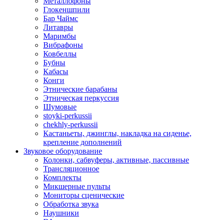
Металлофоны
Глокеншпили
Бар Чаймс
Литавры
Маримбы
Вибрафоны
Ковбеллы
Бубны
Кабасы
Конги
Этнические барабаны
Этническая перкуссия
Шумовые
stoyki-perkussii
chekhly-perkussii
Кастаньеты, джинглы, накладка на сиденье,
крепление дополнений
Звуковое оборудование
Колонки, сабвуферы, активные, пассивные
Трансляционное
Комплекты
Микшерные пульты
Мониторы сценические
Обработка звука
Наушники