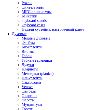
Рояли
Синтезаторы
MIDI-клавиатуры
Банкетки
keyboard stands
keyboard cases
Педали сустейна, настроечный ключ
Духовые
Медные духовые
Флейты
Блокфлейты
Вистлы
Гобои
Губные гармошки
Дудуки
Кларнеты
Мелодики (pianica)
Пан-флейты
Саксофоны
Venova
Свирели
Окарины
Фаготы
Мундштуки
Трости