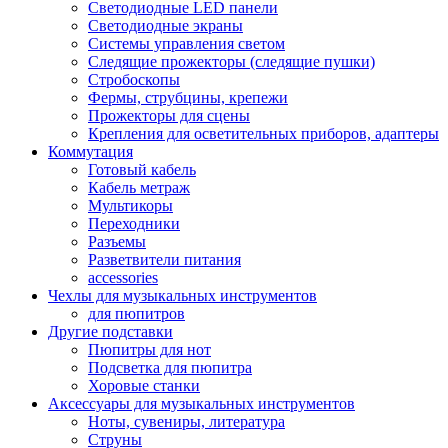
Светодиодные LED панели
Светодиодные экраны
Системы управления светом
Следящие прожекторы (следящие пушки)
Стробоскопы
Фермы, струбцины, крепежи
Прожекторы для сцены
Крепления для осветительных приборов, адаптеры
Коммутация
Готовый кабель
Кабель метраж
Мультикоры
Переходники
Разъемы
Разветвители питания
accessories
Чехлы для музыкальных инструментов
для пюпитров
Другие подставки
Пюпитры для нот
Подсветка для пюпитра
Хоровые станки
Аксессуары для музыкальных инструментов
Ноты, сувениры, литература
Струны