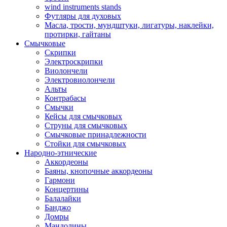
wind instruments stands
Футляры для духовых
Масла, трости, мундштуки, лигатуры, наклейки,
протирки, гайтаны
Смычковые
Скрипки
Электроскрипки
Виолончели
Электровиолончели
Альты
Контрабасы
Смычки
Кейсы для смычковых
Струны для смычковых
Смычковые принадлежности
Стойки для смычковых
Народно-этнические
Аккордеоны
Баяны, кнопочные аккордеоны
Гармони
Концертины
Балалайки
Банджо
Домры
Мандолины