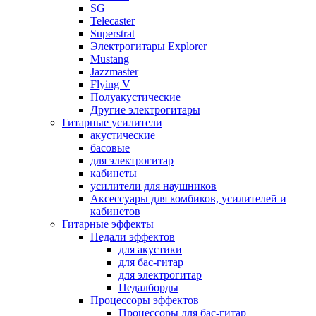
SG
Telecaster
Superstrat
Электрогитары Explorer
Mustang
Jazzmaster
Flying V
Полуакустические
Другие электрогитары
Гитарные усилители
акустические
басовые
для электрогитар
кабинеты
усилители для наушников
Аксессуары для комбиков, усилителей и
кабинетов
Гитарные эффекты
Педали эффектов
для акустики
для бас-гитар
для электрогитар
Педалборды
Процессоры эффектов
Процессоры для бас-гитар