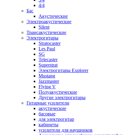
4/4
Бас
Акустические
Электроакустические
Silent
Трансакустические
Электрогитары
Stratocaster
Les Paul
SG
Telecaster
Superstrat
Электрогитары Explorer
Mustang
Jazzmaster
Flying V
Полуакустические
Другие электрогитары
Гитарные усилители
акустические
басовые
для электрогитар
кабинеты
усилители для наушников