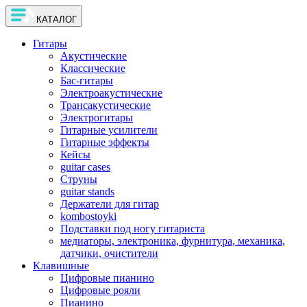
КАТАЛОГ
Гитары
Акустические
Классические
Бас-гитары
Электроакустические
Трансакустические
Электрогитары
Гитарные усилители
Гитарные эффекты
Кейсы
guitar cases
Струны
guitar stands
Держатели для гитар
kombostoyki
Подставки под ногу гитариста
медиаторы, электроника, фурнитура, механика,
датчики, очистители
Клавишные
Цифровые пианино
Цифровые рояли
Пианино