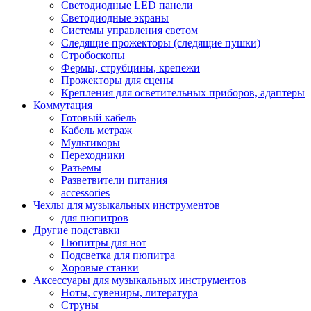
Светодиодные LED панели
Светодиодные экраны
Системы управления светом
Следящие прожекторы (следящие пушки)
Стробоскопы
Фермы, струбцины, крепежи
Прожекторы для сцены
Крепления для осветительных приборов, адаптеры
Коммутация
Готовый кабель
Кабель метраж
Мультикоры
Переходники
Разъемы
Разветвители питания
accessories
Чехлы для музыкальных инструментов
для пюпитров
Другие подставки
Пюпитры для нот
Подсветка для пюпитра
Хоровые станки
Аксессуары для музыкальных инструментов
Ноты, сувениры, литература
Струны