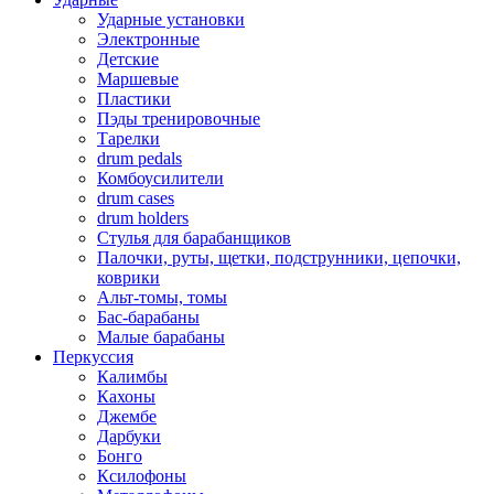
Ударные установки
Электронные
Детские
Маршевые
Пластики
Пэды тренировочные
Тарелки
drum pedals
Комбоусилители
drum cases
drum holders
Стулья для барабанщиков
Палочки, руты, щетки, подструнники, цепочки,
коврики
Альт-томы, томы
Бас-барабаны
Малые барабаны
Перкуссия
Калимбы
Кахоны
Джембе
Дарбуки
Бонго
Ксилофоны