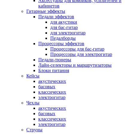
Аксессуары для комбиков, усилителей и
кабинетов
Гитарные эффекты
Педали эффектов
для акустики
для бас-гитар
для электрогитар
Педалборды
Процессоры эффектов
Процессоры для бас-гитар
Процессоры для электрогитар
Педали-тюнеры
Лайн-селекторы и маршрутизаторы
Блоки питания
Кейсы
акустических
басовых
классических
электрогитар
Чехлы
акустических
басовых
классических
электрогитар
Струны