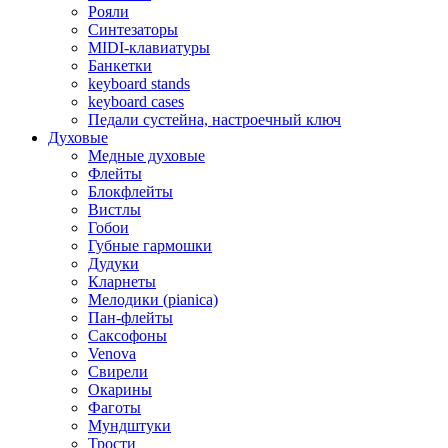
Рояли
Синтезаторы
MIDI-клавиатуры
Банкетки
keyboard stands
keyboard cases
Педали сустейна, настроечный ключ
Духовые
Медные духовые
Флейты
Блокфлейты
Вистлы
Гобои
Губные гармошки
Дудуки
Кларнеты
Мелодики (pianica)
Пан-флейты
Саксофоны
Venova
Свирели
Окарины
Фаготы
Мундштуки
Трости