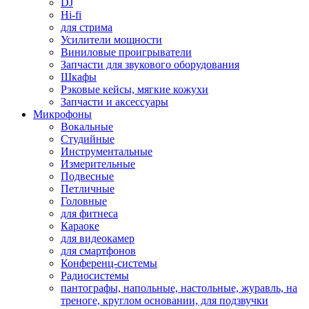
DJ
Hi-fi
для стрима
Усилители мощности
Виниловые проигрыватели
Запчасти для звукового оборудования
Шкафы
Рэковые кейсы, мягкие кожухи
Запчасти и аксессуары
Микрофоны
Вокальные
Студийные
Инструментальные
Измерительные
Подвесные
Петличные
Головные
для фитнеса
Караоке
для видеокамер
для смартфонов
Конференц-системы
Радиосистемы
пантографы, напольные, настольные, журавль, на
треноге, круглом основании, для подзвучки