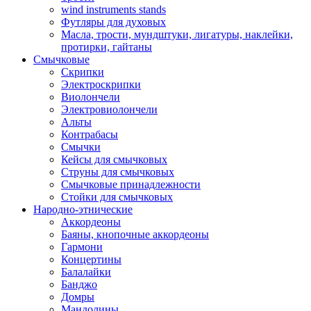
wind instruments stands
Футляры для духовых
Масла, трости, мундштуки, лигатуры, наклейки,
протирки, гайтаны
Смычковые
Скрипки
Электроскрипки
Виолончели
Электровиолончели
Альты
Контрабасы
Смычки
Кейсы для смычковых
Струны для смычковых
Смычковые принадлежности
Стойки для смычковых
Народно-этнические
Аккордеоны
Баяны, кнопочные аккордеоны
Гармони
Концертины
Балалайки
Банджо
Домры
Мандолины