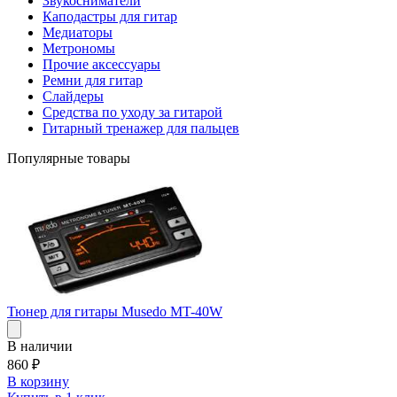
Звукосниматели
Каподастры для гитар
Медиаторы
Метрономы
Прочие аксессуары
Ремни для гитар
Слайдеры
Средства по уходу за гитарой
Гитарный тренажер для пальцев
Популярные товары
Тюнер для гитары Musedo MT-40W
В наличии
860
₽
В корзину