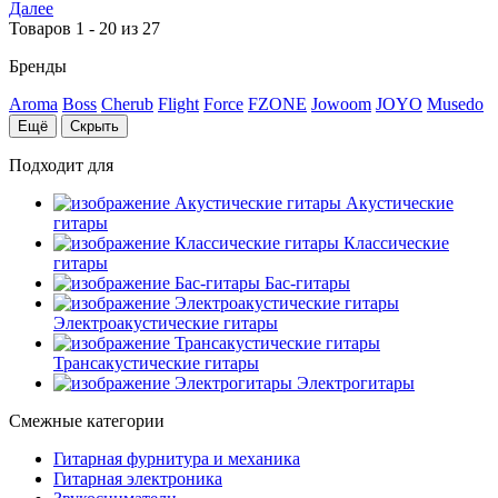
Далее
Товаров 1 - 20 из 27
Бренды
Aroma
Boss
Cherub
Flight
Force
FZONE
Jowoom
JOYO
Musedo
Ещё
Скрыть
Подходит для
Акустические
гитары
Классические
гитары
Бас-гитары
Электроакустические гитары
Трансакустические гитары
Электрогитары
Смежные категории
Гитарная фурнитура и механика
Гитарная электроника