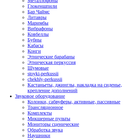
Металлофоны
Глокеншпили
Бар Чаймс
Литавры
Маримбы
Вибрафоны
Ковбеллы
Бубны
Кабасы
Конги
Этнические барабаны
Этническая перкуссия
Шумовые
stoyki-perkussii
chekhly-perkussii
Кастаньеты, джинглы, накладка на сиденье,
крепление дополнений
Звуковое оборудование
Колонки, сабвуферы, активные, пассивные
Трансляционное
Комплекты
Микшерные пульты
Мониторы сценические
Обработка звука
Наушники