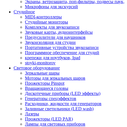
Экраны, ветрозащита, поп-фильтры, подвесы паук,
Микрофоны для экскурсий
Студийное
MIDI-контроллеры
Студийные мониторы
Комплекты для звукозаписи
Звуковые карты, аудиоинтерфейсы
Предусилители для наушников
Звукоизоляция для студии
Портативные устройства звукозаписи
Программное обеспечение для студий
крепежи для ноутбуков, Ipad
stoyki-monitorov
Световое оборудование
Зеркальные шары
Моторы для зеркальных шаров
Прожекторы Pinspot
Вращающиеся головы
Дискотечные приборы (LED эффекты)
Генераторы спецэффектов
Расходники, жидкости для генераторов
Заливные светильники (LED wash)
Лазеры
Прожекторы (LED PAR)
Лампы для световых приборов