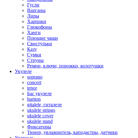
Гусли
Варганы
Лиры
Харпики
Глюкофоны
Ханги
Поющие чаши
Свистульки
Казу
Сумки
Струны
Ремни, ключи, порожки, колотушки
Укулеле
soprano
concert
tenor
Бас укулеле
bariton
gitalele, гиталеле
ukulele strings
ukulele cover
ukulele stand
Фиксаторы
Тюнер, увлажнитель, каподастры, датчики
Ударные