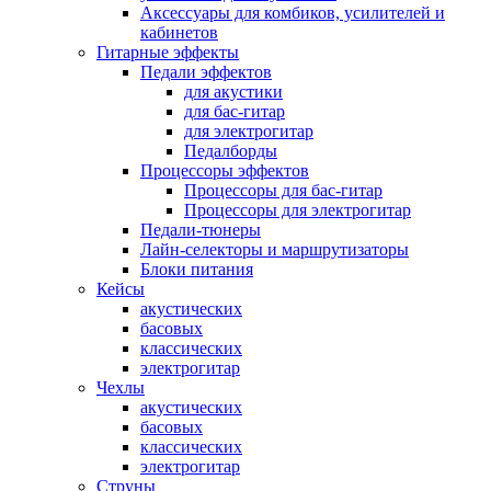
Аксессуары для комбиков, усилителей и
кабинетов
Гитарные эффекты
Педали эффектов
для акустики
для бас-гитар
для электрогитар
Педалборды
Процессоры эффектов
Процессоры для бас-гитар
Процессоры для электрогитар
Педали-тюнеры
Лайн-селекторы и маршрутизаторы
Блоки питания
Кейсы
акустических
басовых
классических
электрогитар
Чехлы
акустических
басовых
классических
электрогитар
Струны