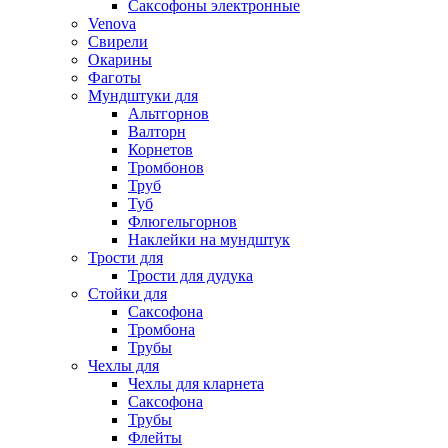
Саксофоны электронные
Venova
Свирели
Окарины
Фаготы
Мундштуки для
Альтгорнов
Валторн
Корнетов
Тромбонов
Труб
Туб
Флюгельгорнов
Наклейки на мундштук
Трости для
Трости для дудука
Стойки для
Саксофона
Тромбона
Трубы
Чехлы для
Чехлы для кларнета
Саксофона
Трубы
Флейты