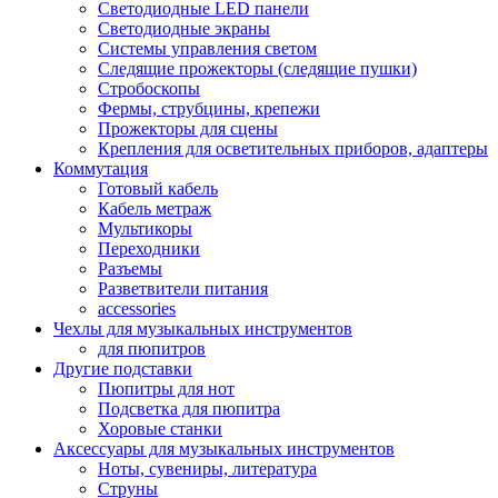
Светодиодные LED панели
Светодиодные экраны
Системы управления светом
Следящие прожекторы (следящие пушки)
Стробоскопы
Фермы, струбцины, крепежи
Прожекторы для сцены
Крепления для осветительных приборов, адаптеры
Коммутация
Готовый кабель
Кабель метраж
Мультикоры
Переходники
Разъемы
Разветвители питания
accessories
Чехлы для музыкальных инструментов
для пюпитров
Другие подставки
Пюпитры для нот
Подсветка для пюпитра
Хоровые станки
Аксессуары для музыкальных инструментов
Ноты, сувениры, литература
Струны