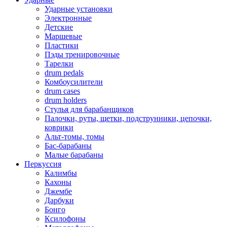
Ударные установки
Электронные
Детские
Маршевые
Пластики
Пэды тренировочные
Тарелки
drum pedals
Комбоусилители
drum cases
drum holders
Стулья для барабанщиков
Палочки, руты, щетки, подструнники, цепочки,
коврики
Альт-томы, томы
Бас-барабаны
Малые барабаны
Перкуссия
Калимбы
Кахоны
Джембе
Дарбуки
Бонго
Ксилофоны