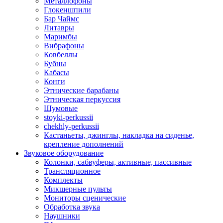
Металлофоны
Глокеншпили
Бар Чаймс
Литавры
Маримбы
Вибрафоны
Ковбеллы
Бубны
Кабасы
Конги
Этнические барабаны
Этническая перкуссия
Шумовые
stoyki-perkussii
chekhly-perkussii
Кастаньеты, джинглы, накладка на сиденье,
крепление дополнений
Звуковое оборудование
Колонки, сабвуферы, активные, пассивные
Трансляционное
Комплекты
Микшерные пульты
Мониторы сценические
Обработка звука
Наушники