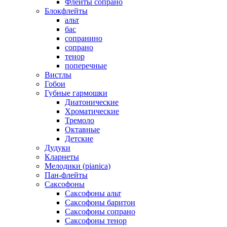
Флейты сопрано
Блокфлейты
альт
бас
сопранино
сопрано
тенор
поперечные
Вистлы
Гобои
Губные гармошки
Диатонические
Хроматические
Тремоло
Октавные
Детские
Дудуки
Кларнеты
Мелодики (pianica)
Пан-флейты
Саксофоны
Саксофоны альт
Саксофоны баритон
Саксофоны сопрано
Саксофоны тенор