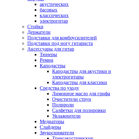
акустических
басовых
классических
электрогитар
Стойки
Держатели
Подставки для комбоусилителей
Подставки под ногу гитариста
Аксессуары для гитар
Тюнеры
Ремни
Каподастры
Каподастры для акустики и
электрогитары
Каподастры для классики
Средства по уходу
Лимонное масло для грифа
Очистители струн
Полироли
Салфетки для полировки
Увлажнители
Медиаторы
Слайдеры
Звукосниматели
Трансакустические