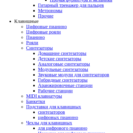
Гитарный тренажер для пальцев
Метрономы
Прочие
Клавишные
Цифровые пианино
Цифровые рояли
Пианино
Рояли
Синтезаторы
Домашние синтезаторы
Детские синтезаторы
Аналоговые синтезаторы
Модульные синтезаторы
Звуковые модули для синтезаторов
Гибридные синтезаторы
Аранжировочные станции
Рабочие станции
MIDI клавиатуры
Банкетки
Подставки для клавишных
синтезаторов
цифровых пианино
Чехлы для клавишных
для цифрового пианино