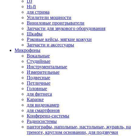
DJ
Hi-fi
для стрима
Усилители мощности
Виниловые проигрыватели
Запчасти для звукового оборудования
Шкафы
Рэковые кейсы, мягкие кожухи
Запчасти и аксессуары
Микрофоны
Вокальные
Студийные
Инструментальные
Измерительные
Подвесные
Петличные
Головные
для фитнеса
Караоке
для видеокамер
для смартфонов
Конференц-системы
Радиосистемы
пантографы, напольные, настольные, журавль, на
треноге, круглом основании, для подзвучки