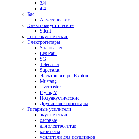
3/4
4/4
Бас
Акустические
Электроакустические
Silent
Трансакустические
Электрогитары
Stratocaster
Les Paul
SG
Telecaster
Superstrat
Электрогитары Explorer
Mustang
Jazzmaster
Flying V
Полуакустические
Другие электрогитары
Гитарные усилители
акустические
басовые
для электрогитар
кабинеты
усилители для наушников