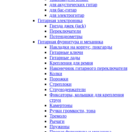
для акустических гитар
для бас-гитар
для электрогитар
Гитарная электроника
Гнезда джек (jack)
Переключатели
Потенциометры
Гитарная фурнитура и механика
Накладки на корпус, пикгарды
Гитарные ключи
Гитарные лады
Крепления для ремня
Наконечник гитарного переключателя
Колки
Порожки
Стреплоки
Струнодержатели
Фиксаторы, колышки для крепления
струн
Камертоны
Ручки громкости, тона
Тремоло
Рычаги
Пружины
Прочая фурнитура и механика