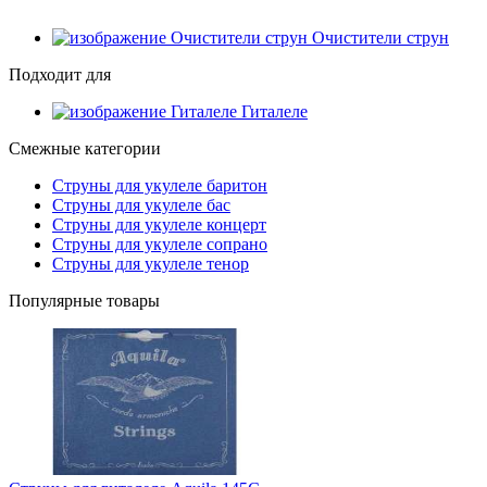
Очистители струн
Подходит для
Гиталеле
Смежные категории
Струны для укулеле баритон
Струны для укулеле бас
Струны для укулеле концерт
Струны для укулеле сопрано
Струны для укулеле тенор
Популярные товары