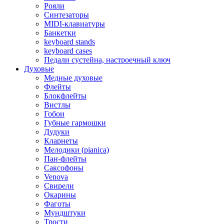
Рояли
Синтезаторы
MIDI-клавиатуры
Банкетки
keyboard stands
keyboard cases
Педали сустейна, настроечный ключ
Духовые
Медные духовые
Флейты
Блокфлейты
Вистлы
Гобои
Губные гармошки
Дудуки
Кларнеты
Мелодики (pianica)
Пан-флейты
Саксофоны
Venova
Свирели
Окарины
Фаготы
Мундштуки
Трости