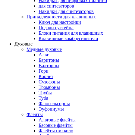
Накидки для цифровых пианино
для синтезаторов
Накидки для синтезаторов
Принадлежности для клавишных
Ключ для настройки
Педали сустейна
Блоки питания для клавишных
Клавишные комбоусилители
Духовые
Медные духовые
Альт
Баритоны
Валторны
Горн
Корнет
Сузофоны
Тромбоны
Трубы
Туба
Флюгельгорны
Эуфониумы
Флейты
Альтовые флейты
Басовые флейты
Флейты пикколо