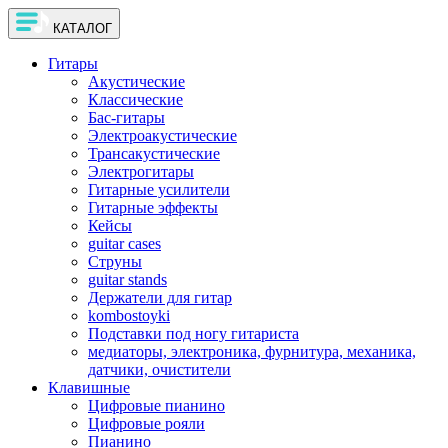
КАТАЛОГ
Гитары
Акустические
Классические
Бас-гитары
Электроакустические
Трансакустические
Электрогитары
Гитарные усилители
Гитарные эффекты
Кейсы
guitar cases
Струны
guitar stands
Держатели для гитар
kombostoyki
Подставки под ногу гитариста
медиаторы, электроника, фурнитура, механика,
датчики, очистители
Клавишные
Цифровые пианино
Цифровые рояли
Пианино