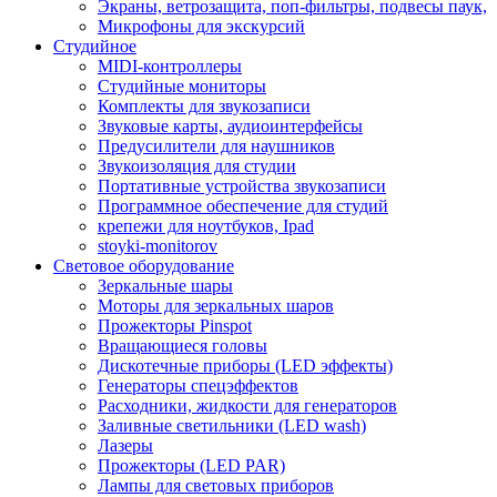
Экраны, ветрозащита, поп-фильтры, подвесы паук,
Микрофоны для экскурсий
Студийное
MIDI-контроллеры
Студийные мониторы
Комплекты для звукозаписи
Звуковые карты, аудиоинтерфейсы
Предусилители для наушников
Звукоизоляция для студии
Портативные устройства звукозаписи
Программное обеспечение для студий
крепежи для ноутбуков, Ipad
stoyki-monitorov
Световое оборудование
Зеркальные шары
Моторы для зеркальных шаров
Прожекторы Pinspot
Вращающиеся головы
Дискотечные приборы (LED эффекты)
Генераторы спецэффектов
Расходники, жидкости для генераторов
Заливные светильники (LED wash)
Лазеры
Прожекторы (LED PAR)
Лампы для световых приборов