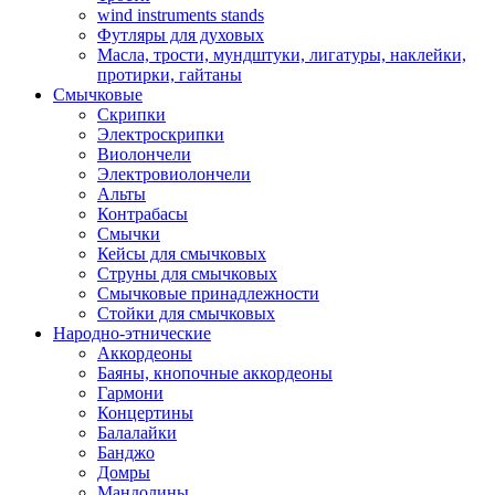
wind instruments stands
Футляры для духовых
Масла, трости, мундштуки, лигатуры, наклейки,
протирки, гайтаны
Смычковые
Скрипки
Электроскрипки
Виолончели
Электровиолончели
Альты
Контрабасы
Смычки
Кейсы для смычковых
Струны для смычковых
Смычковые принадлежности
Стойки для смычковых
Народно-этнические
Аккордеоны
Баяны, кнопочные аккордеоны
Гармони
Концертины
Балалайки
Банджо
Домры
Мандолины