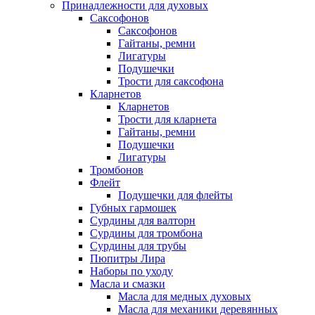
Принадлежности для духовых
Саксофонов
Саксофонов
Гайтаны, ремни
Лигатуры
Подушечки
Трости для саксофона
Кларнетов
Кларнетов
Трости для кларнета
Гайтаны, ремни
Подушечки
Лигатуры
Тромбонов
Флейт
Подушечки для флейты
Губных гармошек
Сурдины для валторн
Сурдины для тромбона
Сурдины для трубы
Пюпитры Лира
Наборы по уходу
Масла и смазки
Масла для медных духовых
Масла для механики деревянных