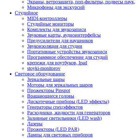
Экраны, ветрозащита, поп-фильтры, подвесы паук,
Микрофоны для экскурсий
Студийное
MIDI-контроллеры
Студийные мониторы
Комплекты для звукозаписи
Звуковые карты, аудиоинтерфейсы
Предусилители для наушников
Звукоизоляция для студии
Портативные устройства звукозаписи
Программное обеспечение для студий
крепежи для ноутбуков, Ipad
stoyki-monitorov
Световое оборудование
Зеркальные шары
Моторы для зеркальных шаров
Прожекторы Pinspot
Вращающиеся головы
Дискотечные приборы (LED эффекты)
Генераторы спецэффектов
Расходники, жидкости для генераторов
Заливные светильники (LED wash)
Лазеры
Прожекторы (LED PAR)
Лампы для световых приборов