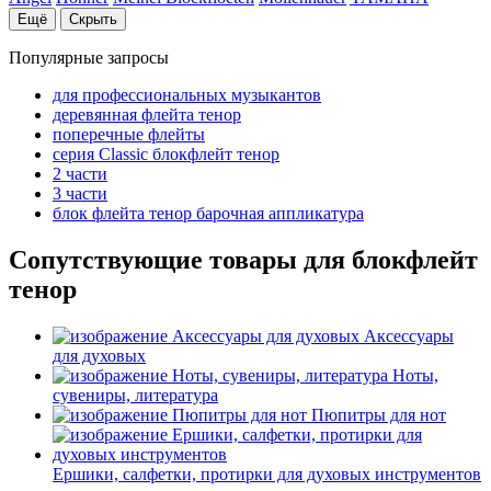
Ещё
Скрыть
Популярные запросы
для профессиональных музыкантов
деревянная флейта тенор
поперечные флейты
серия Classic блокфлейт тенор
2 части
3 части
блок флейта тенор барочная аппликатура
Сопутствующие товары для блокфлейт
тенор
Аксессуары
для духовых
Ноты,
сувениры, литература
Пюпитры для нот
Ершики, салфетки, протирки для духовых инструментов