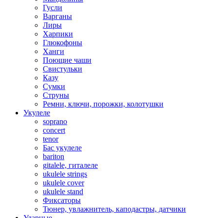
Гусли
Варганы
Лиры
Харпики
Глюкофоны
Ханги
Поющие чаши
Свистульки
Казу
Сумки
Струны
Ремни, ключи, порожки, колотушки
Укулеле
soprano
concert
tenor
Бас укулеле
bariton
gitalele, гиталеле
ukulele strings
ukulele cover
ukulele stand
Фиксаторы
Тюнер, увлажнитель, каподастры, датчики
Ударные