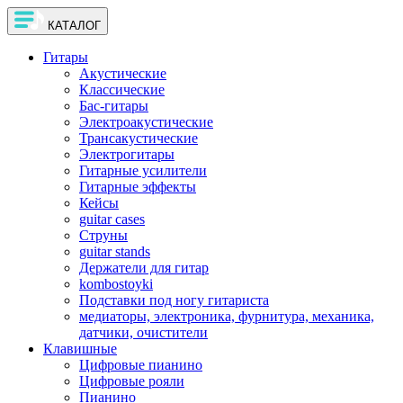
КАТАЛОГ
Гитары
Акустические
Классические
Бас-гитары
Электроакустические
Трансакустические
Электрогитары
Гитарные усилители
Гитарные эффекты
Кейсы
guitar cases
Струны
guitar stands
Держатели для гитар
kombostoyki
Подставки под ногу гитариста
медиаторы, электроника, фурнитура, механика,
датчики, очистители
Клавишные
Цифровые пианино
Цифровые рояли
Пианино