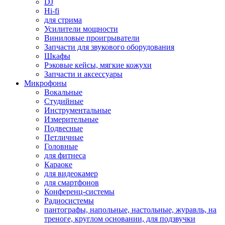
DJ
Hi-fi
для стрима
Усилители мощности
Виниловые проигрыватели
Запчасти для звукового оборудования
Шкафы
Рэковые кейсы, мягкие кожухи
Запчасти и аксессуары
Микрофоны
Вокальные
Студийные
Инструментальные
Измерительные
Подвесные
Петличные
Головные
для фитнеса
Караоке
для видеокамер
для смартфонов
Конференц-системы
Радиосистемы
пантографы, напольные, настольные, журавль, на
треноге, круглом основании, для подзвучки