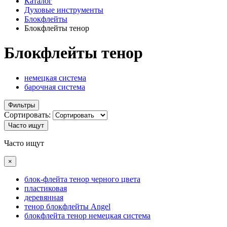
Каталог
Духовые инструменты
Блокфлейты
Блокфлейты тенор
Блокфлейты тенор
немецкая система
барочная система
Фильтры
Сортировать:
Часто ищут
Часто ищут
×
блок-флейта тенор черного цвета
пластиковая
деревянная
тенор блокфлейты Angel
блокфлейта тенор немецкая система