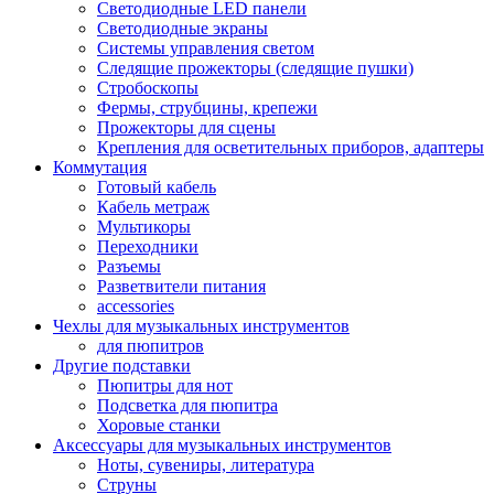
Светодиодные LED панели
Светодиодные экраны
Системы управления светом
Следящие прожекторы (следящие пушки)
Стробоскопы
Фермы, струбцины, крепежи
Прожекторы для сцены
Крепления для осветительных приборов, адаптеры
Коммутация
Готовый кабель
Кабель метраж
Мультикоры
Переходники
Разъемы
Разветвители питания
accessories
Чехлы для музыкальных инструментов
для пюпитров
Другие подставки
Пюпитры для нот
Подсветка для пюпитра
Хоровые станки
Аксессуары для музыкальных инструментов
Ноты, сувениры, литература
Струны