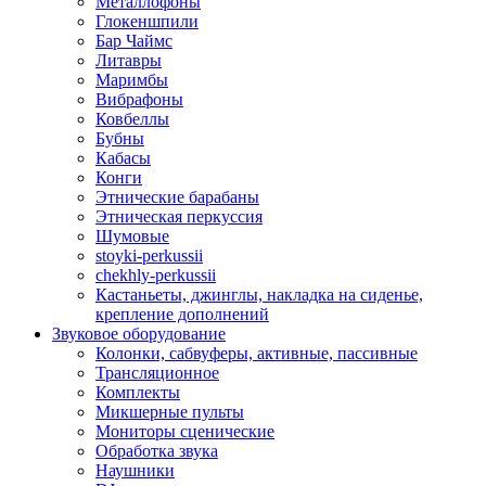
Металлофоны
Глокеншпили
Бар Чаймс
Литавры
Маримбы
Вибрафоны
Ковбеллы
Бубны
Кабасы
Конги
Этнические барабаны
Этническая перкуссия
Шумовые
stoyki-perkussii
chekhly-perkussii
Кастаньеты, джинглы, накладка на сиденье,
крепление дополнений
Звуковое оборудование
Колонки, сабвуферы, активные, пассивные
Трансляционное
Комплекты
Микшерные пульты
Мониторы сценические
Обработка звука
Наушники