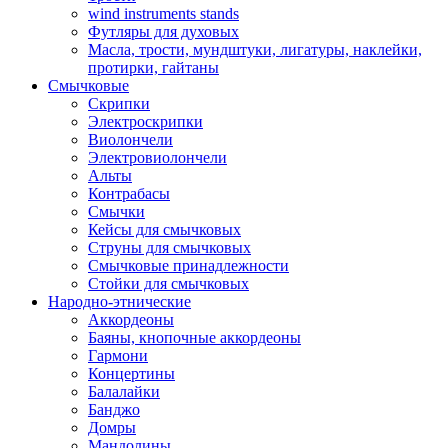
wind instruments stands
Футляры для духовых
Масла, трости, мундштуки, лигатуры, наклейки,
протирки, гайтаны
Смычковые
Скрипки
Электроскрипки
Виолончели
Электровиолончели
Альты
Контрабасы
Смычки
Кейсы для смычковых
Струны для смычковых
Смычковые принадлежности
Стойки для смычковых
Народно-этнические
Аккордеоны
Баяны, кнопочные аккордеоны
Гармони
Концертины
Балалайки
Банджо
Домры
Мандолины