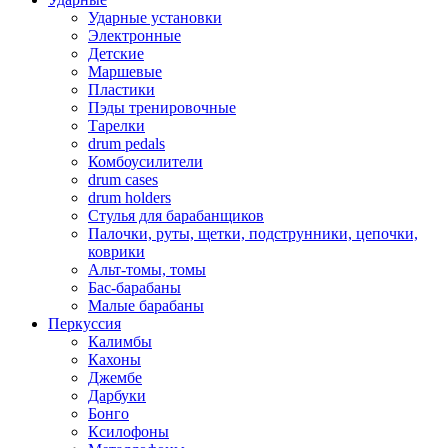
Ударные установки
Электронные
Детские
Маршевые
Пластики
Пэды тренировочные
Тарелки
drum pedals
Комбоусилители
drum cases
drum holders
Стулья для барабанщиков
Палочки, руты, щетки, подструнники, цепочки,
коврики
Альт-томы, томы
Бас-барабаны
Малые барабаны
Перкуссия
Калимбы
Кахоны
Джембе
Дарбуки
Бонго
Ксилофоны