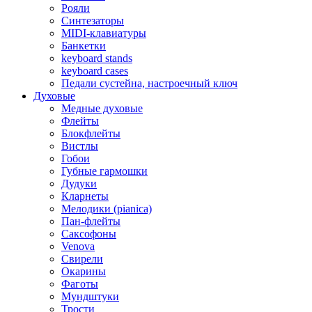
Рояли
Синтезаторы
MIDI-клавиатуры
Банкетки
keyboard stands
keyboard cases
Педали сустейна, настроечный ключ
Духовые
Медные духовые
Флейты
Блокфлейты
Вистлы
Гобои
Губные гармошки
Дудуки
Кларнеты
Мелодики (pianica)
Пан-флейты
Саксофоны
Venova
Свирели
Окарины
Фаготы
Мундштуки
Трости