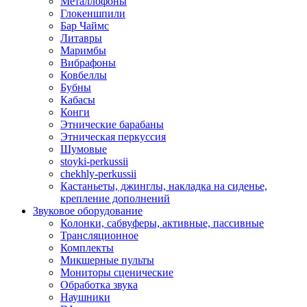
Металлофоны
Глокеншпили
Бар Чаймс
Литавры
Маримбы
Вибрафоны
Ковбеллы
Бубны
Кабасы
Конги
Этнические барабаны
Этническая перкуссия
Шумовые
stoyki-perkussii
chekhly-perkussii
Кастаньеты, джинглы, накладка на сиденье,
крепление дополнений
Звуковое оборудование
Колонки, сабвуферы, активные, пассивные
Трансляционное
Комплекты
Микшерные пульты
Мониторы сценические
Обработка звука
Наушники