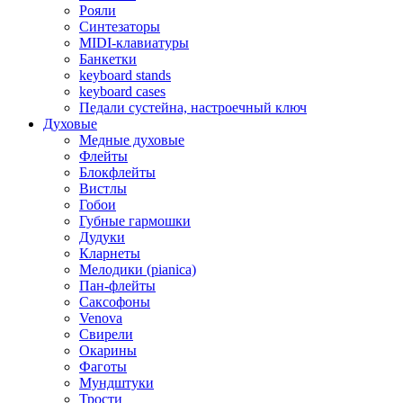
Рояли
Синтезаторы
MIDI-клавиатуры
Банкетки
keyboard stands
keyboard cases
Педали сустейна, настроечный ключ
Духовые
Медные духовые
Флейты
Блокфлейты
Вистлы
Гобои
Губные гармошки
Дудуки
Кларнеты
Мелодики (pianica)
Пан-флейты
Саксофоны
Venova
Свирели
Окарины
Фаготы
Мундштуки
Трости