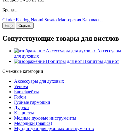
Бренды
Clarke
Feadog
Naomi
Susato
Мастерская Караваева
Ещё
Скрыть
Сопутствующие товары для вистлов
Аксессуары
для духовых
Пюпитры для нот
Смежные категории
Аксессуары для духовых
Venova
Блокфлейты
Гобои
Губные гармошки
Дудуки
Кларнеты
Медные духовые инструменты
Мелодики (pianica)
Мундштуки для духовых инструментов