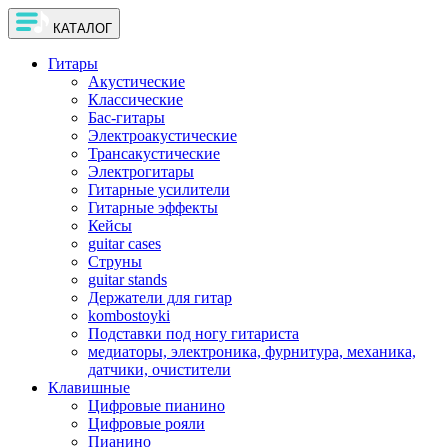
КАТАЛОГ
Гитары
Акустические
Классические
Бас-гитары
Электроакустические
Трансакустические
Электрогитары
Гитарные усилители
Гитарные эффекты
Кейсы
guitar cases
Струны
guitar stands
Держатели для гитар
kombostoyki
Подставки под ногу гитариста
медиаторы, электроника, фурнитура, механика,
датчики, очистители
Клавишные
Цифровые пианино
Цифровые рояли
Пианино