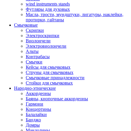
wind instruments stands
Футляры для духовых
Масла, трости, мундштуки, лигатуры, наклейки,
протирки, гайтаны
Смычковые
Скрипки
Электроскрипки
Виолончели
Электровиолончели
Альты
Контрабасы
Смычки
Кейсы для смычковых
Струны для смычковых
Смычковые принадлежности
Стойки для смычковых
Народно-этнические
Аккордеоны
Баяны, кнопочные аккордеоны
Гармони
Концертины
Балалайки
Банджо
Домры
Мандолины