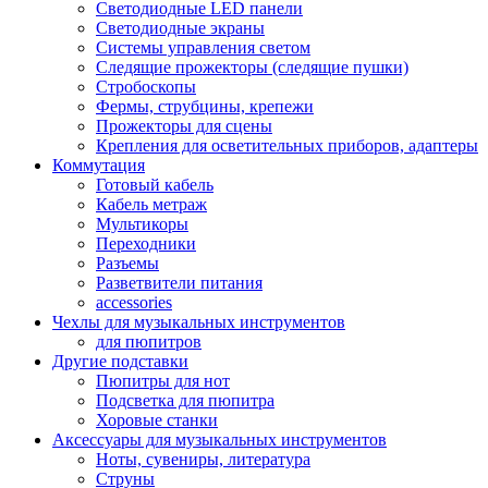
Светодиодные LED панели
Светодиодные экраны
Системы управления светом
Следящие прожекторы (следящие пушки)
Стробоскопы
Фермы, струбцины, крепежи
Прожекторы для сцены
Крепления для осветительных приборов, адаптеры
Коммутация
Готовый кабель
Кабель метраж
Мультикоры
Переходники
Разъемы
Разветвители питания
accessories
Чехлы для музыкальных инструментов
для пюпитров
Другие подставки
Пюпитры для нот
Подсветка для пюпитра
Хоровые станки
Аксессуары для музыкальных инструментов
Ноты, сувениры, литература
Струны