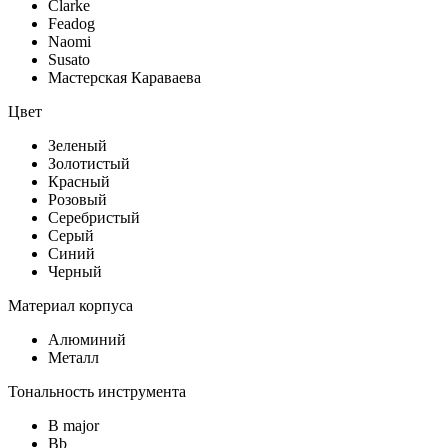
Clarke
Feadog
Naomi
Susato
Мастерская Караваева
Цвет
Зеленый
Золотистый
Красный
Розовый
Серебристый
Серый
Синий
Черный
Материал корпуса
Алюминий
Металл
Тональность инструмента
B major
Bb