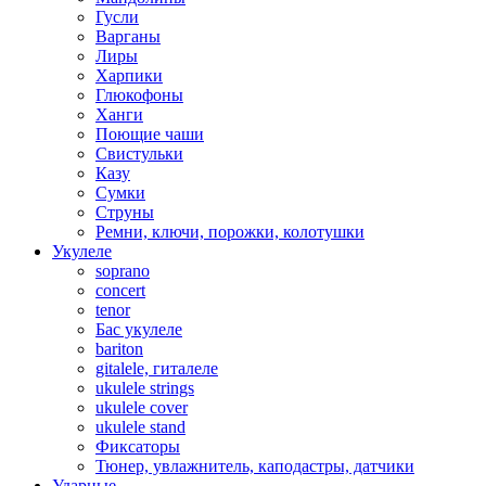
Гусли
Варганы
Лиры
Харпики
Глюкофоны
Ханги
Поющие чаши
Свистульки
Казу
Сумки
Струны
Ремни, ключи, порожки, колотушки
Укулеле
soprano
concert
tenor
Бас укулеле
bariton
gitalele, гиталеле
ukulele strings
ukulele cover
ukulele stand
Фиксаторы
Тюнер, увлажнитель, каподастры, датчики
Ударные