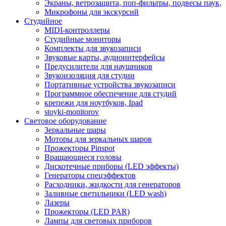
Экраны, ветрозащита, поп-фильтры, подвесы паук,
Микрофоны для экскурсий
Студийное
MIDI-контроллеры
Студийные мониторы
Комплекты для звукозаписи
Звуковые карты, аудиоинтерфейсы
Предусилители для наушников
Звукоизоляция для студии
Портативные устройства звукозаписи
Программное обеспечение для студий
крепежи для ноутбуков, Ipad
stoyki-monitorov
Световое оборудование
Зеркальные шары
Моторы для зеркальных шаров
Прожекторы Pinspot
Вращающиеся головы
Дискотечные приборы (LED эффекты)
Генераторы спецэффектов
Расходники, жидкости для генераторов
Заливные светильники (LED wash)
Лазеры
Прожекторы (LED PAR)
Лампы для световых приборов