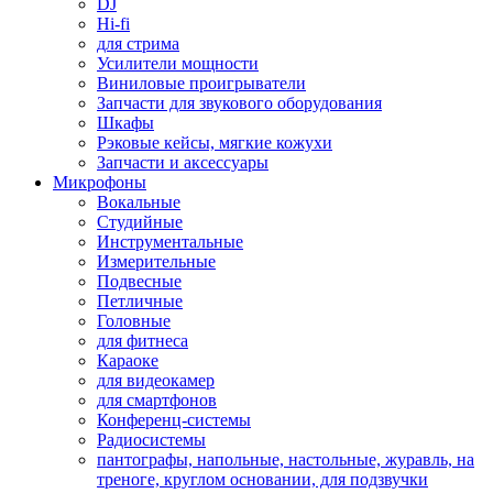
DJ
Hi-fi
для стрима
Усилители мощности
Виниловые проигрыватели
Запчасти для звукового оборудования
Шкафы
Рэковые кейсы, мягкие кожухи
Запчасти и аксессуары
Микрофоны
Вокальные
Студийные
Инструментальные
Измерительные
Подвесные
Петличные
Головные
для фитнеса
Караоке
для видеокамер
для смартфонов
Конференц-системы
Радиосистемы
пантографы, напольные, настольные, журавль, на
треноге, круглом основании, для подзвучки