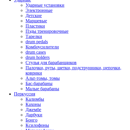
Ударные установки
Электронные
Детские
Маршевые
Пластики
Пэды тренировочные
Тарелки
drum pedals
Комбоусилители
drum cases
drum holders
Стулья для барабанщиков
Палочки, руты, щетки, подструнники, цепочки,
коврики
Альт-томы, томы
Бас-барабаны
Малые барабаны
Перкуссия
Калимбы
Кахоны
Джембе
Дарбуки
Бонго
Ксилофоны