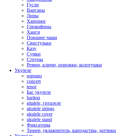
Гусли
Варганы
Лиры
Харпики
Глюкофоны
Ханги
Поющие чаши
Свистульки
Казу
Сумки
Струны
Ремни, ключи, порожки, колотушки
Укулеле
soprano
concert
tenor
Бас укулеле
bariton
gitalele, гиталеле
ukulele strings
ukulele cover
ukulele stand
Фиксаторы
Тюнер, увлажнитель, каподастры, датчики
Ударные