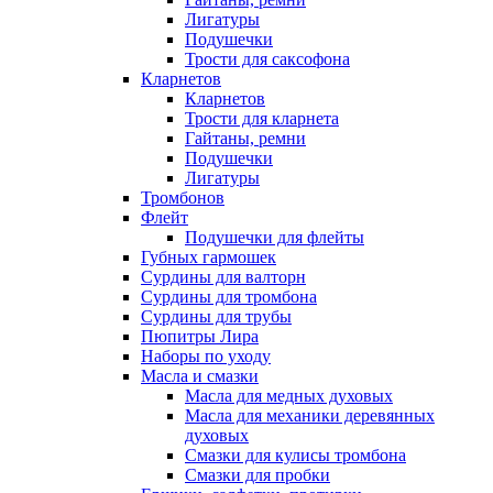
Лигатуры
Подушечки
Трости для саксофона
Кларнетов
Кларнетов
Трости для кларнета
Гайтаны, ремни
Подушечки
Лигатуры
Тромбонов
Флейт
Подушечки для флейты
Губных гармошек
Сурдины для валторн
Сурдины для тромбона
Сурдины для трубы
Пюпитры Лира
Наборы по уходу
Масла и смазки
Масла для медных духовых
Масла для механики деревянных
духовых
Смазки для кулисы тромбона
Смазки для пробки