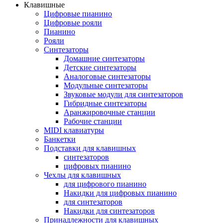
Клавишные
Цифровые пианино
Цифровые рояли
Пианино
Рояли
Синтезаторы
Домашние синтезаторы
Детские синтезаторы
Аналоговые синтезаторы
Модульные синтезаторы
Звуковые модули для синтезаторов
Гибридные синтезаторы
Аранжировочные станции
Рабочие станции
MIDI клавиатуры
Банкетки
Подставки для клавишных
синтезаторов
цифровых пианино
Чехлы для клавишных
для цифрового пианино
Накидки для цифровых пианино
для синтезаторов
Накидки для синтезаторов
Принадлежности для клавишных