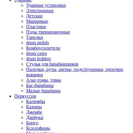
Ударные установки
Электронные
Детские
Маршевые
Пластики
Пэды тренировочные
Тарелки
drum pedals
Комбоусилители
drum cases
drum holders
Стулья для барабанщиков
Палочки, руты, щетки, подструнники, цепочки,
коврики
Альт-томы, томы
Бас-барабаны
Малые барабаны
Перкуссия
Калимбы
Кахоны
Джембе
Дарбуки
Бонго
Ксилофоны