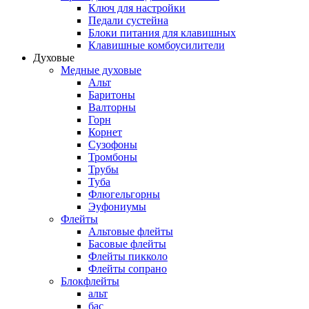
Ключ для настройки
Педали сустейна
Блоки питания для клавишных
Клавишные комбоусилители
Духовые
Медные духовые
Альт
Баритоны
Валторны
Горн
Корнет
Сузофоны
Тромбоны
Трубы
Туба
Флюгельгорны
Эуфониумы
Флейты
Альтовые флейты
Басовые флейты
Флейты пикколо
Флейты сопрано
Блокфлейты
альт
бас