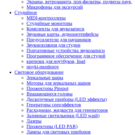
Экраны, ветрозащита, поп-фильтры, подвесы паук,
Микрофоны для экскурсий
Студийное
MIDI-контроллеры
Студийные мониторы
Комплекты для звукозаписи
Звуковые карты, аудиоинтерфейсы
Предусилители для наушников
Звукоизоляция для студии
Портативные устройства звукозаписи
Программное обеспечение для студий
крепежи для ноутбуков, Ipad
stoyki-monitorov
Световое оборудование
Зеркальные шары
Моторы для зеркальных шаров
Прожекторы Pinspot
Вращающиеся головы
Дискотечные приборы (LED эффекты)
Генераторы спецэффектов
Расходники, жидкости для генераторов
Заливные светильники (LED wash)
Лазеры
Прожекторы (LED PAR)
Лампы для световых приборов