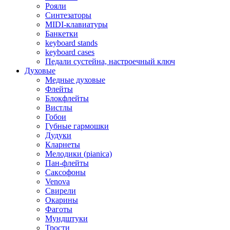
Рояли
Синтезаторы
MIDI-клавиатуры
Банкетки
keyboard stands
keyboard cases
Педали сустейна, настроечный ключ
Духовые
Медные духовые
Флейты
Блокфлейты
Вистлы
Гобои
Губные гармошки
Дудуки
Кларнеты
Мелодики (pianica)
Пан-флейты
Саксофоны
Venova
Свирели
Окарины
Фаготы
Мундштуки
Трости