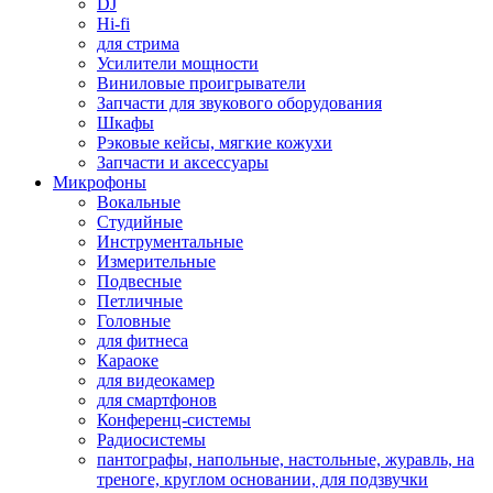
DJ
Hi-fi
для стрима
Усилители мощности
Виниловые проигрыватели
Запчасти для звукового оборудования
Шкафы
Рэковые кейсы, мягкие кожухи
Запчасти и аксессуары
Микрофоны
Вокальные
Студийные
Инструментальные
Измерительные
Подвесные
Петличные
Головные
для фитнеса
Караоке
для видеокамер
для смартфонов
Конференц-системы
Радиосистемы
пантографы, напольные, настольные, журавль, на
треноге, круглом основании, для подзвучки