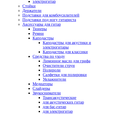
электрогитар
Стойки
Держатели
Подставки для комбоусилителей
Подставки под ногу гитариста
Аксессуары для гитар
Тюнеры
Ремни
Каподастры
Каподастры для акустики и
электрогитары
Каподастры для классики
Средства по уходу
Лимонное масло для грифа
Очистители струн
Полироли
Салфетки для полировки
Увлажнители
Медиаторы
Слайдеры
Звукосниматели
Трансакустические
для акустических гитар
для бас-гитар
для электрогитар