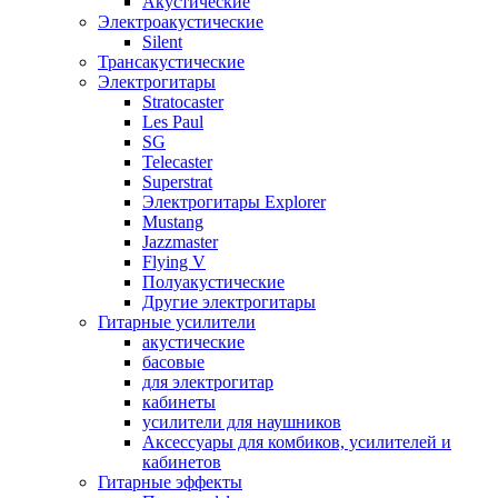
Акустические
Электроакустические
Silent
Трансакустические
Электрогитары
Stratocaster
Les Paul
SG
Telecaster
Superstrat
Электрогитары Explorer
Mustang
Jazzmaster
Flying V
Полуакустические
Другие электрогитары
Гитарные усилители
акустические
басовые
для электрогитар
кабинеты
усилители для наушников
Аксессуары для комбиков, усилителей и
кабинетов
Гитарные эффекты