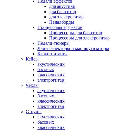
Педали эффектов
для акустики
для бас-гитар
для электрогитар
Педалборды
Процессоры эффектов
Процессоры для бас-гитар
Процессоры для электрогитар
Педали-тюнеры
Лайн-селекторы и маршрутизаторы
Блоки питания
Кейсы
акустических
басовых
классических
электрогитар
Чехлы
акустических
басовых
классических
электрогитар
Струны
акустических
басовых
классических