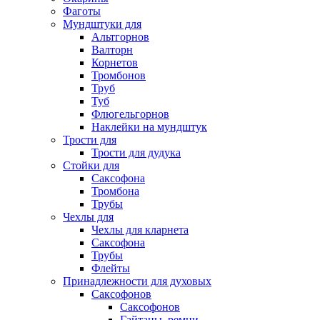
Фаготы
Мундштуки для
Альтгорнов
Валторн
Корнетов
Тромбонов
Труб
Туб
Флюгельгорнов
Наклейки на мундштук
Трости для
Трости для дудука
Стойки для
Саксофона
Тромбона
Трубы
Чехлы для
Чехлы для кларнета
Саксофона
Трубы
Флейты
Принадлежности для духовых
Саксофонов
Саксофонов
Гайтаны, ремни