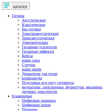
КАТАЛОГ
Гитары
Акустические
Классические
Бас-гитары
Электроакустические
Трансакустические
Электрогитары
Гитарные усилители
Гитарные эффекты
Кейсы
guitar cases
Струны
guitar stands
Держатели для гитар
kombostoyki
Подставки под ногу гитариста
медиаторы, электроника, фурнитура, механика,
датчики, очистители
Клавишные
Цифровые пианино
Цифровые рояли
Пианино