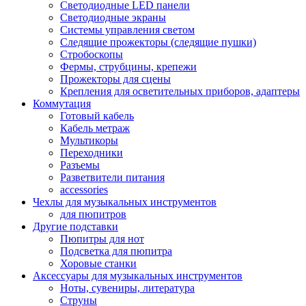
Светодиодные LED панели
Светодиодные экраны
Системы управления светом
Следящие прожекторы (следящие пушки)
Стробоскопы
Фермы, струбцины, крепежи
Прожекторы для сцены
Крепления для осветительных приборов, адаптеры
Коммутация
Готовый кабель
Кабель метраж
Мультикоры
Переходники
Разъемы
Разветвители питания
accessories
Чехлы для музыкальных инструментов
для пюпитров
Другие подставки
Пюпитры для нот
Подсветка для пюпитра
Хоровые станки
Аксессуары для музыкальных инструментов
Ноты, сувениры, литература
Струны