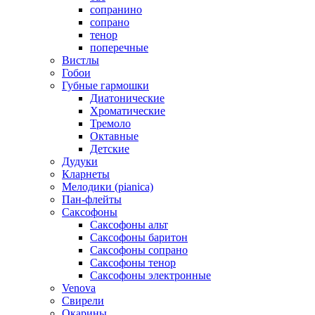
сопранино
сопрано
тенор
поперечные
Вистлы
Гобои
Губные гармошки
Диатонические
Хроматические
Тремоло
Октавные
Детские
Дудуки
Кларнеты
Мелодики (pianica)
Пан-флейты
Саксофоны
Саксофоны альт
Саксофоны баритон
Саксофоны сопрано
Саксофоны тенор
Саксофоны электронные
Venova
Свирели
Окарины