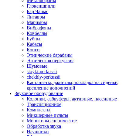
Металлофоны
Глокеншпили
Бар Чаймс
Литавры
Маримбы
Вибрафоны
Ковбеллы
Бубны
Кабасы
Конги
Этнические барабаны
Этническая перкуссия
Шумовые
stoyki-perkussii
chekhly-perkussii
Кастаньеты, джинглы, накладка на сиденье,
крепление дополнений
Звуковое оборудование
Колонки, сабвуферы, активные, пассивные
Трансляционное
Комплекты
Микшерные пульты
Мониторы сценические
Обработка звука
Наушники