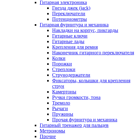
Гитарная электроника
Гнезда джек (jack)
Переключатели
Потенциометры
Гитарная фурнитура и механика
Накладки на корпус, пикгарды
Гитарные ключи
Гитарные лады
Крепления для ремня
Наконечник гитарного переключателя
Колки
Порожки
Стреплоки
Струнодержатели
Фиксаторы, колышки для крепления
струн
Камертоны
Ручки громкости, тона
Тремоло
Рычаги
Пружины
Прочая фурнитура и механика
Гитарный тренажер для пальцев
Метрономы
Прочие