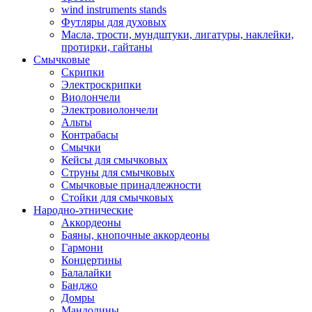
wind instruments stands
Футляры для духовых
Масла, трости, мундштуки, лигатуры, наклейки,
протирки, гайтаны
Смычковые
Скрипки
Электроскрипки
Виолончели
Электровиолончели
Альты
Контрабасы
Смычки
Кейсы для смычковых
Струны для смычковых
Смычковые принадлежности
Стойки для смычковых
Народно-этнические
Аккордеоны
Баяны, кнопочные аккордеоны
Гармони
Концертины
Балалайки
Банджо
Домры
Мандолины