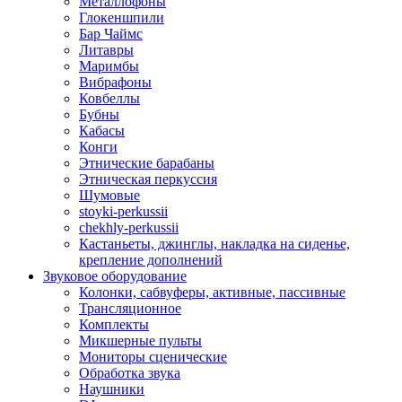
Металлофоны
Глокеншпили
Бар Чаймс
Литавры
Маримбы
Вибрафоны
Ковбеллы
Бубны
Кабасы
Конги
Этнические барабаны
Этническая перкуссия
Шумовые
stoyki-perkussii
chekhly-perkussii
Кастаньеты, джинглы, накладка на сиденье,
крепление дополнений
Звуковое оборудование
Колонки, сабвуферы, активные, пассивные
Трансляционное
Комплекты
Микшерные пульты
Мониторы сценические
Обработка звука
Наушники