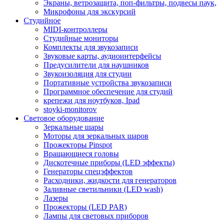
Экраны, ветрозащита, поп-фильтры, подвесы паук,
Микрофоны для экскурсий
Студийное
MIDI-контроллеры
Студийные мониторы
Комплекты для звукозаписи
Звуковые карты, аудиоинтерфейсы
Предусилители для наушников
Звукоизоляция для студии
Портативные устройства звукозаписи
Программное обеспечение для студий
крепежи для ноутбуков, Ipad
stoyki-monitorov
Световое оборудование
Зеркальные шары
Моторы для зеркальных шаров
Прожекторы Pinspot
Вращающиеся головы
Дискотечные приборы (LED эффекты)
Генераторы спецэффектов
Расходники, жидкости для генераторов
Заливные светильники (LED wash)
Лазеры
Прожекторы (LED PAR)
Лампы для световых приборов