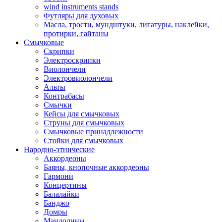
wind instruments stands
Футляры для духовых
Масла, трости, мундштуки, лигатуры, наклейки,
протирки, гайтаны
Смычковые
Скрипки
Электроскрипки
Виолончели
Электровиолончели
Альты
Контрабасы
Смычки
Кейсы для смычковых
Струны для смычковых
Смычковые принадлежности
Стойки для смычковых
Народно-этнические
Аккордеоны
Баяны, кнопочные аккордеоны
Гармони
Концертины
Балалайки
Банджо
Домры
Мандолины