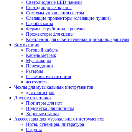
Светодиодные LED панели
Светодиодные экраны
Системы управления светом
Следящие прожекторы (следящие пушки)
Стробоскопы
Фермы, струбцины, крепежи
Прожекторы для сцены
Крепления для осветительных приборов, адаптеры
Коммутация
Готовый кабель
Кабель метраж
Мультикоры
Переходники
Разъемы
Разветвители питания
accessories
Чехлы для музыкальных инструментов
для пюпитров
Другие подставки
Пюпитры для нот
Подсветка для пюпитра
Хоровые станки
Аксессуары для музыкальных инструментов
Ноты, сувениры, литература
Струны