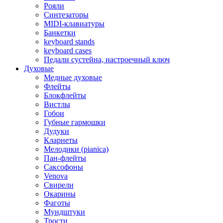
Рояли
Синтезаторы
MIDI-клавиатуры
Банкетки
keyboard stands
keyboard cases
Педали сустейна, настроечный ключ
Духовые
Медные духовые
Флейты
Блокфлейты
Вистлы
Гобои
Губные гармошки
Дудуки
Кларнеты
Мелодики (pianica)
Пан-флейты
Саксофоны
Venova
Свирели
Окарины
Фаготы
Мундштуки
Трости