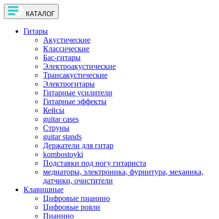
КАТАЛОГ
Гитары
Акустические
Классические
Бас-гитары
Электроакустические
Трансакустические
Электрогитары
Гитарные усилители
Гитарные эффекты
Кейсы
guitar cases
Струны
guitar stands
Держатели для гитар
kombostoyki
Подставки под ногу гитариста
медиаторы, электроника, фурнитура, механика,
датчики, очистители
Клавишные
Цифровые пианино
Цифровые рояли
Пианино