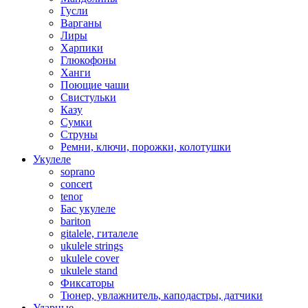
Гусли
Варганы
Лиры
Харпики
Глюкофоны
Ханги
Поющие чаши
Свистульки
Казу
Сумки
Струны
Ремни, ключи, порожки, колотушки
Укулеле
soprano
concert
tenor
Бас укулеле
bariton
gitalele, гиталеле
ukulele strings
ukulele cover
ukulele stand
Фиксаторы
Тюнер, увлажнитель, каподастры, датчики
Ударные