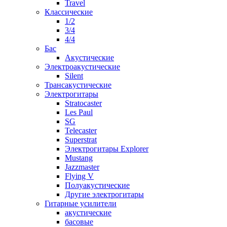
Travel
Классические
1/2
3/4
4/4
Бас
Акустические
Электроакустические
Silent
Трансакустические
Электрогитары
Stratocaster
Les Paul
SG
Telecaster
Superstrat
Электрогитары Explorer
Mustang
Jazzmaster
Flying V
Полуакустические
Другие электрогитары
Гитарные усилители
акустические
басовые