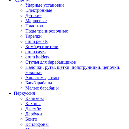
Ударные установки
Электронные
Детские
Маршевые
Пластики
Пэды тренировочные
Тарелки
drum pedals
Комбоусилители
drum cases
drum holders
Стулья для барабанщиков
Палочки, руты, щетки, подструнники, цепочки,
коврики
Альт-томы, томы
Бас-барабаны
Малые барабаны
Перкуссия
Калимбы
Кахоны
Джембе
Дарбуки
Бонго
Ксилофоны