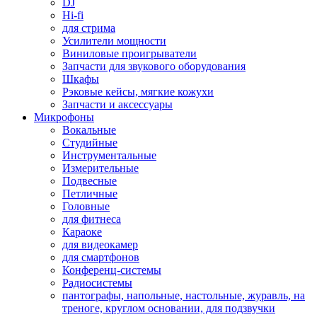
DJ
Hi-fi
для стрима
Усилители мощности
Виниловые проигрыватели
Запчасти для звукового оборудования
Шкафы
Рэковые кейсы, мягкие кожухи
Запчасти и аксессуары
Микрофоны
Вокальные
Студийные
Инструментальные
Измерительные
Подвесные
Петличные
Головные
для фитнеса
Караоке
для видеокамер
для смартфонов
Конференц-системы
Радиосистемы
пантографы, напольные, настольные, журавль, на
треноге, круглом основании, для подзвучки