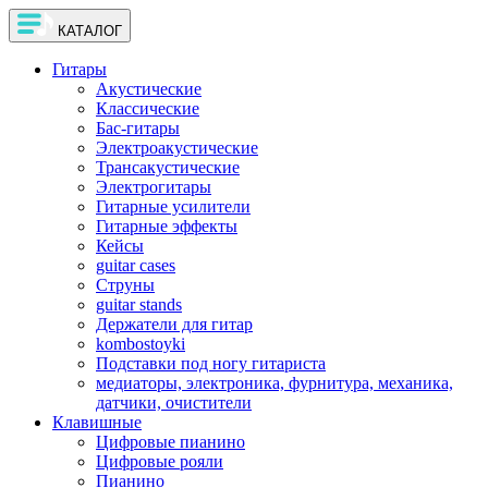
КАТАЛОГ
Гитары
Акустические
Классические
Бас-гитары
Электроакустические
Трансакустические
Электрогитары
Гитарные усилители
Гитарные эффекты
Кейсы
guitar cases
Струны
guitar stands
Держатели для гитар
kombostoyki
Подставки под ногу гитариста
медиаторы, электроника, фурнитура, механика,
датчики, очистители
Клавишные
Цифровые пианино
Цифровые рояли
Пианино