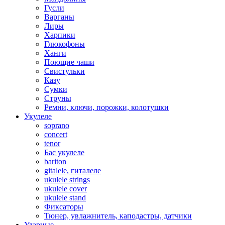
Гусли
Варганы
Лиры
Харпики
Глюкофоны
Ханги
Поющие чаши
Свистульки
Казу
Сумки
Струны
Ремни, ключи, порожки, колотушки
Укулеле
soprano
concert
tenor
Бас укулеле
bariton
gitalele, гиталеле
ukulele strings
ukulele cover
ukulele stand
Фиксаторы
Тюнер, увлажнитель, каподастры, датчики
Ударные