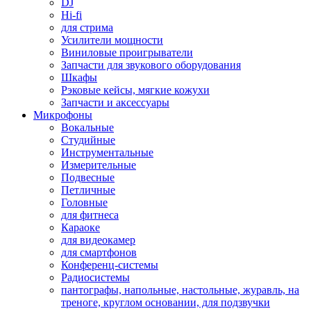
DJ
Hi-fi
для стрима
Усилители мощности
Виниловые проигрыватели
Запчасти для звукового оборудования
Шкафы
Рэковые кейсы, мягкие кожухи
Запчасти и аксессуары
Микрофоны
Вокальные
Студийные
Инструментальные
Измерительные
Подвесные
Петличные
Головные
для фитнеса
Караоке
для видеокамер
для смартфонов
Конференц-системы
Радиосистемы
пантографы, напольные, настольные, журавль, на
треноге, круглом основании, для подзвучки