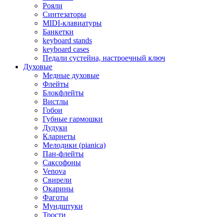
Рояли
Синтезаторы
MIDI-клавиатуры
Банкетки
keyboard stands
keyboard cases
Педали сустейна, настроечный ключ
Духовые
Медные духовые
Флейты
Блокфлейты
Вистлы
Гобои
Губные гармошки
Дудуки
Кларнеты
Мелодики (pianica)
Пан-флейты
Саксофоны
Venova
Свирели
Окарины
Фаготы
Мундштуки
Трости