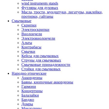
wind instruments stands
Футляры для духовых
Масла, трости, мундштуки, лигатуры, наклейки,
протирки, гайтаны
Смычковые
Скрипки
Электроскрипки
Виолончели
Электровиолончели
Альты
Контрабасы
Смычки
Кейсы для смычковых
Струны для смычковых
Смычковые принадлежности
Стойки для смычковых
Народно-этнические
Аккордеоны
Баяны, кнопочные аккордеоны
Гармони
Концертины
Балалайки
Банджо
Домры
Мандолины