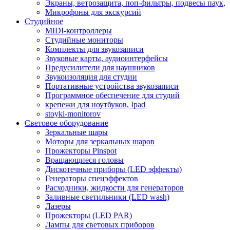
Экраны, ветрозащита, поп-фильтры, подвесы паук,
Микрофоны для экскурсий
Студийное
MIDI-контроллеры
Студийные мониторы
Комплекты для звукозаписи
Звуковые карты, аудиоинтерфейсы
Предусилители для наушников
Звукоизоляция для студии
Портативные устройства звукозаписи
Программное обеспечение для студий
крепежи для ноутбуков, Ipad
stoyki-monitorov
Световое оборудование
Зеркальные шары
Моторы для зеркальных шаров
Прожекторы Pinspot
Вращающиеся головы
Дискотечные приборы (LED эффекты)
Генераторы спецэффектов
Расходники, жидкости для генераторов
Заливные светильники (LED wash)
Лазеры
Прожекторы (LED PAR)
Лампы для световых приборов