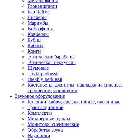
Металлофоны
Глокеншпили
Бар Чаймс
Литавры
Маримбы
Вибрафоны
Ковбеллы
Бубны
Кабасы
Конги
Этнические барабаны
Этническая перкуссия
Шумовые
stoyki-perkussii
chekhly-perkussii
Кастаньеты, джинглы, накладка на сиденье,
крепление дополнений
Звуковое оборудование
Колонки, сабвуферы, активные, пассивные
Трансляционное
Комплекты
Микшерные пульты
Мониторы сценические
Обработка звука
Наушники