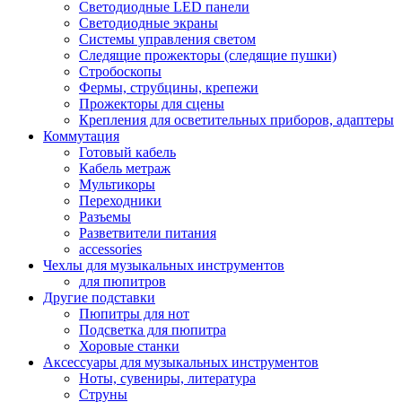
Светодиодные LED панели
Светодиодные экраны
Системы управления светом
Следящие прожекторы (следящие пушки)
Стробоскопы
Фермы, струбцины, крепежи
Прожекторы для сцены
Крепления для осветительных приборов, адаптеры
Коммутация
Готовый кабель
Кабель метраж
Мультикоры
Переходники
Разъемы
Разветвители питания
accessories
Чехлы для музыкальных инструментов
для пюпитров
Другие подставки
Пюпитры для нот
Подсветка для пюпитра
Хоровые станки
Аксессуары для музыкальных инструментов
Ноты, сувениры, литература
Струны