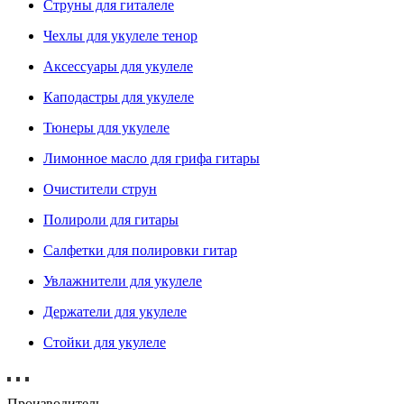
Струны для гиталеле
Чехлы для укулеле тенор
Аксессуары для укулеле
Каподастры для укулеле
Тюнеры для укулеле
Лимонное масло для грифа гитары
Очистители струн
Полироли для гитары
Салфетки для полировки гитар
Увлажнители для укулеле
Держатели для укулеле
Стойки для укулеле
Производитель