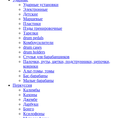
Ударные установки
Электронные
Детские
Маршевые
Пластики
Пэды тренировочные
Тарелки
drum pedals
Комбоусилители
drum cases
drum holders
Стулья для барабанщиков
Палочки, руты, щетки, подструнники, цепочки,
коврики
Альт-томы, томы
Бас-барабаны
Малые барабаны
Перкуссия
Калимбы
Кахоны
Джембе
Дарбуки
Бонго
Ксилофоны