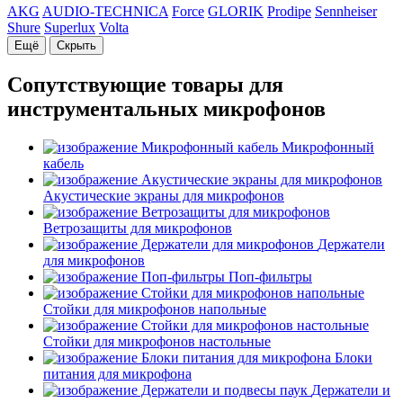
AKG
AUDIO-TECHNICA
Force
GLORIK
Prodipe
Sennheiser
Shure
Superlux
Volta
Ещё
Скрыть
Сопутствующие товары для
инструментальных микрофонов
Микрофонный
кабель
Акустические экраны для микрофонов
Ветрозащиты для микрофонов
Держатели
для микрофонов
Поп-фильтры
Стойки для микрофонов напольные
Стойки для микрофонов настольные
Блоки
питания для микрофона
Держатели и