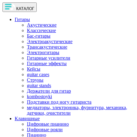
КАТАЛОГ
Гитары
Акустические
Классические
Бас-гитары
Электроакустические
Трансакустические
Электрогитары
Гитарные усилители
Гитарные эффекты
Кейсы
guitar cases
Струны
guitar stands
Держатели для гитар
kombostoyki
Подставки под ногу гитариста
медиаторы, электроника, фурнитура, механика,
датчики, очистители
Клавишные
Цифровые пианино
Цифровые рояли
Пианино