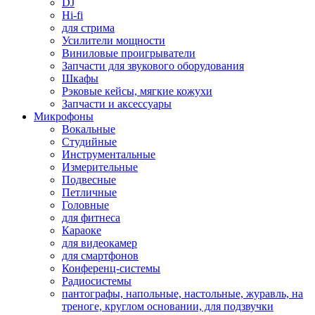
DJ
Hi-fi
для стрима
Усилители мощности
Виниловые проигрыватели
Запчасти для звукового оборудования
Шкафы
Рэковые кейсы, мягкие кожухи
Запчасти и аксессуары
Микрофоны
Вокальные
Студийные
Инструментальные
Измерительные
Подвесные
Петличные
Головные
для фитнеса
Караоке
для видеокамер
для смартфонов
Конференц-системы
Радиосистемы
пантографы, напольные, настольные, журавль, на
треноге, круглом основании, для подзвучки