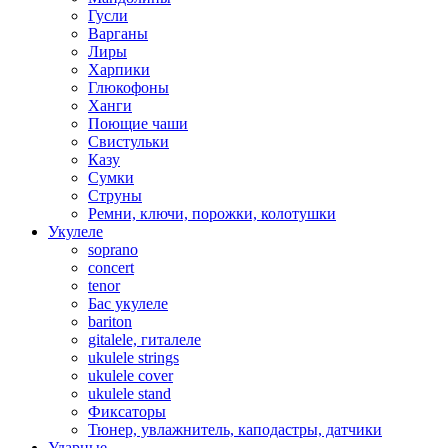
Гусли
Варганы
Лиры
Харпики
Глюкофоны
Ханги
Поющие чаши
Свистульки
Казу
Сумки
Струны
Ремни, ключи, порожки, колотушки
Укулеле
soprano
concert
tenor
Бас укулеле
bariton
gitalele, гиталеле
ukulele strings
ukulele cover
ukulele stand
Фиксаторы
Тюнер, увлажнитель, каподастры, датчики
Ударные