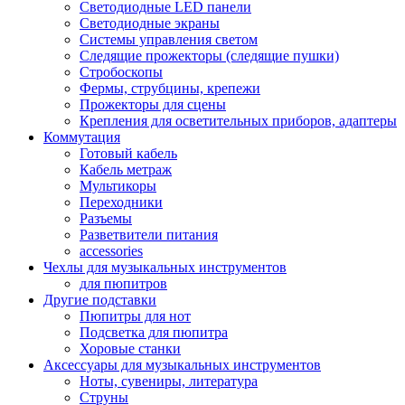
Светодиодные LED панели
Светодиодные экраны
Системы управления светом
Следящие прожекторы (следящие пушки)
Стробоскопы
Фермы, струбцины, крепежи
Прожекторы для сцены
Крепления для осветительных приборов, адаптеры
Коммутация
Готовый кабель
Кабель метраж
Мультикоры
Переходники
Разъемы
Разветвители питания
accessories
Чехлы для музыкальных инструментов
для пюпитров
Другие подставки
Пюпитры для нот
Подсветка для пюпитра
Хоровые станки
Аксессуары для музыкальных инструментов
Ноты, сувениры, литература
Струны