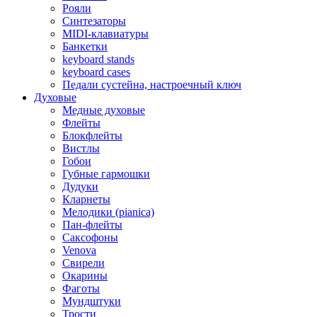
Рояли
Синтезаторы
MIDI-клавиатуры
Банкетки
keyboard stands
keyboard cases
Педали сустейна, настроечный ключ
Духовые
Медные духовые
Флейты
Блокфлейты
Вистлы
Гобои
Губные гармошки
Дудуки
Кларнеты
Мелодики (pianica)
Пан-флейты
Саксофоны
Venova
Свирели
Окарины
Фаготы
Мундштуки
Трости