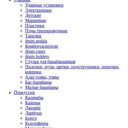
Ударные установки
Электронные
Детские
Маршевые
Пластики
Пэды тренировочные
Тарелки
drum pedals
Комбоусилители
drum cases
drum holders
Стулья для барабанщиков
Палочки, руты, щетки, подструнники, цепочки,
коврики
Альт-томы, томы
Бас-барабаны
Малые барабаны
Перкуссия
Калимбы
Кахоны
Джембе
Дарбуки
Бонго
Ксилофоны