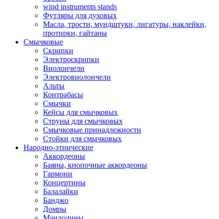
wind instruments stands
Футляры для духовых
Масла, трости, мундштуки, лигатуры, наклейки,
протирки, гайтаны
Смычковые
Скрипки
Электроскрипки
Виолончели
Электровиолончели
Альты
Контрабасы
Смычки
Кейсы для смычковых
Струны для смычковых
Смычковые принадлежности
Стойки для смычковых
Народно-этнические
Аккордеоны
Баяны, кнопочные аккордеоны
Гармони
Концертины
Балалайки
Банджо
Домры
Мандолины