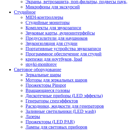
Экраны, ветрозащита, поп-фильтры, подвесы паук,
Микрофоны для экскурсий
Студийное
MIDI-контроллеры
Студийные мониторы
Комплекты для звукозаписи
Звуковые карты, аудиоинтерфейсы
Предусилители для наушников
Звукоизоляция для студии
Портативные устройства звукозаписи
Программное обеспечение для студий
крепежи для ноутбуков, Ipad
stoyki-monitorov
Световое оборудование
Зеркальные шары
Моторы для зеркальных шаров
Прожекторы Pinspot
Вращающиеся головы
Дискотечные приборы (LED эффекты)
Генераторы спецэффектов
Расходники, жидкости для генераторов
Заливные светильники (LED wash)
Лазеры
Прожекторы (LED PAR)
Лампы для световых приборов