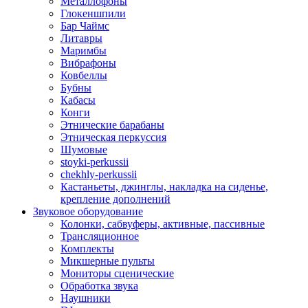
Металлофоны
Глокеншпили
Бар Чаймс
Литавры
Маримбы
Вибрафоны
Ковбеллы
Бубны
Кабасы
Конги
Этнические барабаны
Этническая перкуссия
Шумовые
stoyki-perkussii
chekhly-perkussii
Кастаньеты, джинглы, накладка на сиденье,
крепление дополнений
Звуковое оборудование
Колонки, сабвуферы, активные, пассивные
Трансляционное
Комплекты
Микшерные пульты
Мониторы сценические
Обработка звука
Наушники