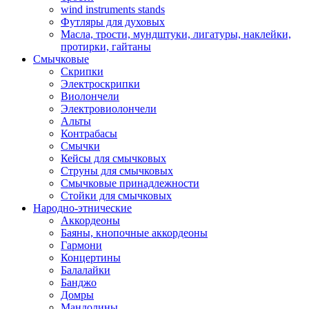
wind instruments stands
Футляры для духовых
Масла, трости, мундштуки, лигатуры, наклейки,
протирки, гайтаны
Смычковые
Скрипки
Электроскрипки
Виолончели
Электровиолончели
Альты
Контрабасы
Смычки
Кейсы для смычковых
Струны для смычковых
Смычковые принадлежности
Стойки для смычковых
Народно-этнические
Аккордеоны
Баяны, кнопочные аккордеоны
Гармони
Концертины
Балалайки
Банджо
Домры
Мандолины