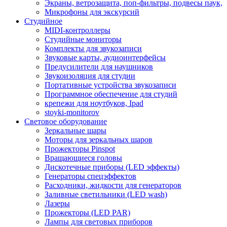
Экраны, ветрозащита, поп-фильтры, подвесы паук,
Микрофоны для экскурсий
Студийное
MIDI-контроллеры
Студийные мониторы
Комплекты для звукозаписи
Звуковые карты, аудиоинтерфейсы
Предусилители для наушников
Звукоизоляция для студии
Портативные устройства звукозаписи
Программное обеспечение для студий
крепежи для ноутбуков, Ipad
stoyki-monitorov
Световое оборудование
Зеркальные шары
Моторы для зеркальных шаров
Прожекторы Pinspot
Вращающиеся головы
Дискотечные приборы (LED эффекты)
Генераторы спецэффектов
Расходники, жидкости для генераторов
Заливные светильники (LED wash)
Лазеры
Прожекторы (LED PAR)
Лампы для световых приборов