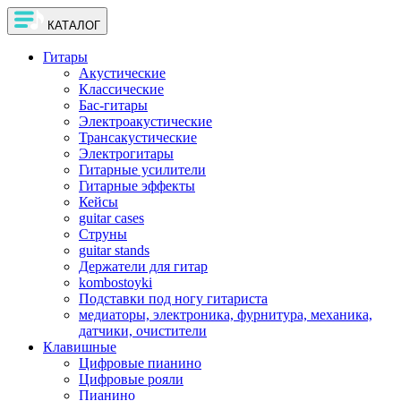
КАТАЛОГ
Гитары
Акустические
Классические
Бас-гитары
Электроакустические
Трансакустические
Электрогитары
Гитарные усилители
Гитарные эффекты
Кейсы
guitar cases
Струны
guitar stands
Держатели для гитар
kombostoyki
Подставки под ногу гитариста
медиаторы, электроника, фурнитура, механика,
датчики, очистители
Клавишные
Цифровые пианино
Цифровые рояли
Пианино