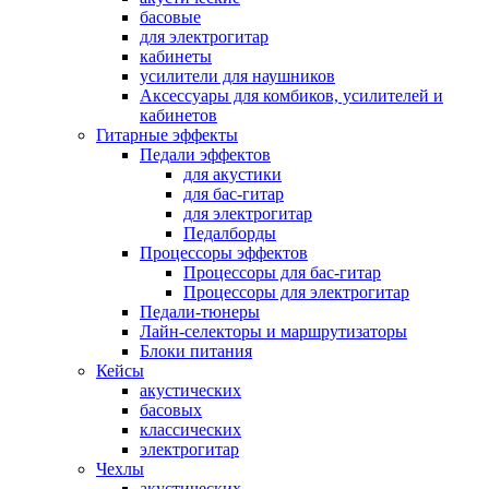
басовые
для электрогитар
кабинеты
усилители для наушников
Аксессуары для комбиков, усилителей и
кабинетов
Гитарные эффекты
Педали эффектов
для акустики
для бас-гитар
для электрогитар
Педалборды
Процессоры эффектов
Процессоры для бас-гитар
Процессоры для электрогитар
Педали-тюнеры
Лайн-селекторы и маршрутизаторы
Блоки питания
Кейсы
акустических
басовых
классических
электрогитар
Чехлы
акустических