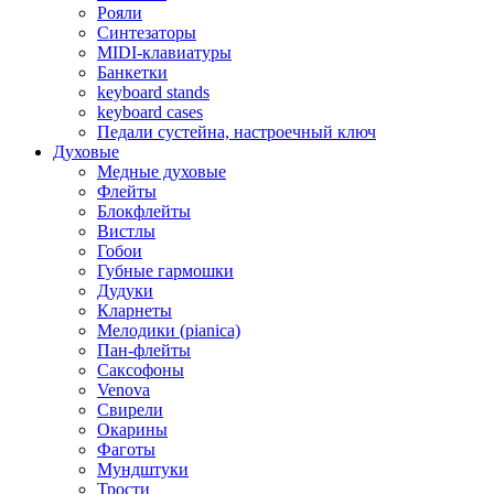
Рояли
Синтезаторы
MIDI-клавиатуры
Банкетки
keyboard stands
keyboard cases
Педали сустейна, настроечный ключ
Духовые
Медные духовые
Флейты
Блокфлейты
Вистлы
Гобои
Губные гармошки
Дудуки
Кларнеты
Мелодики (pianica)
Пан-флейты
Саксофоны
Venova
Свирели
Окарины
Фаготы
Мундштуки
Трости