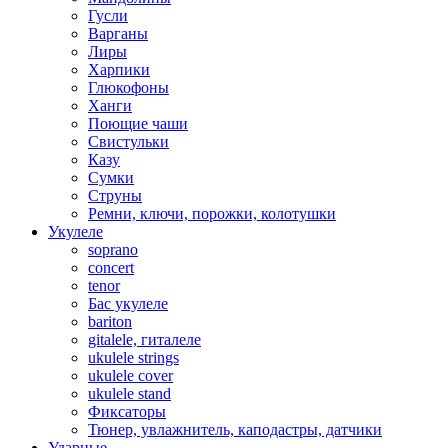
Гусли
Варганы
Лиры
Харпики
Глюкофоны
Ханги
Поющие чаши
Свистульки
Казу
Сумки
Струны
Ремни, ключи, порожки, колотушки
Укулеле
soprano
concert
tenor
Бас укулеле
bariton
gitalele, гиталеле
ukulele strings
ukulele cover
ukulele stand
Фиксаторы
Тюнер, увлажнитель, каподастры, датчики
Ударные