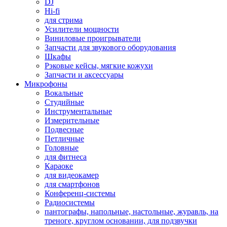
DJ
Hi-fi
для стрима
Усилители мощности
Виниловые проигрыватели
Запчасти для звукового оборудования
Шкафы
Рэковые кейсы, мягкие кожухи
Запчасти и аксессуары
Микрофоны
Вокальные
Студийные
Инструментальные
Измерительные
Подвесные
Петличные
Головные
для фитнеса
Караоке
для видеокамер
для смартфонов
Конференц-системы
Радиосистемы
пантографы, напольные, настольные, журавль, на
треноге, круглом основании, для подзвучки