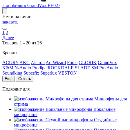
Поп-фильтр GrandVox EE027
Нет в наличии
заказать
1
2
Далее
Товаров 1 - 20 из 26
Бренды
ACURY
AKG
Alctron
Art Wizard
Force
GLORIK
GrandVox
K&M
N-Audio
Prodipe
ROCKDALE
SLADE
SM Pro Audio
Soundking
Superfix
Superlux
VESTON
Ещё
Скрыть
Подходит для
Микрофоны для
стрима
Вокальные
микрофоны
Студийные
микрофоны