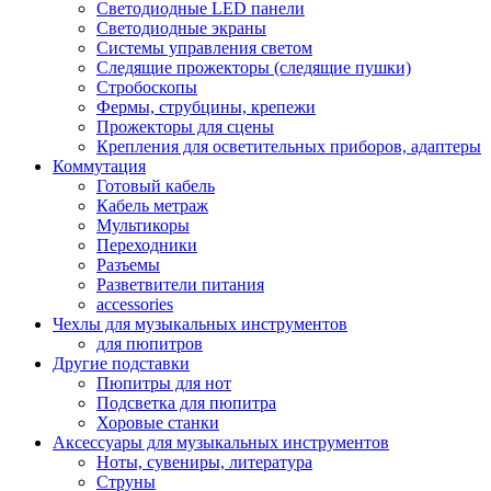
Светодиодные LED панели
Светодиодные экраны
Системы управления светом
Следящие прожекторы (следящие пушки)
Стробоскопы
Фермы, струбцины, крепежи
Прожекторы для сцены
Крепления для осветительных приборов, адаптеры
Коммутация
Готовый кабель
Кабель метраж
Мультикоры
Переходники
Разъемы
Разветвители питания
accessories
Чехлы для музыкальных инструментов
для пюпитров
Другие подставки
Пюпитры для нот
Подсветка для пюпитра
Хоровые станки
Аксессуары для музыкальных инструментов
Ноты, сувениры, литература
Струны