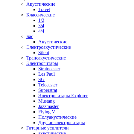
Акустические
Travel
Классические
1/2
3/4
4/4
Бас
Акустические
Электроакустические
Silent
Трансакустические
Электрогитары
Stratocaster
Les Paul
SG
Telecaster
Superstrat
Электрогитары Explorer
Mustang
Jazzmaster
Flying V
Полуакустические
Другие электрогитары
Гитарные усилители
акустические