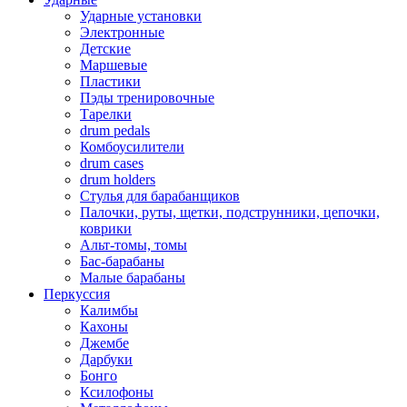
Ударные установки
Электронные
Детские
Маршевые
Пластики
Пэды тренировочные
Тарелки
drum pedals
Комбоусилители
drum cases
drum holders
Стулья для барабанщиков
Палочки, руты, щетки, подструнники, цепочки,
коврики
Альт-томы, томы
Бас-барабаны
Малые барабаны
Перкуссия
Калимбы
Кахоны
Джембе
Дарбуки
Бонго
Ксилофоны