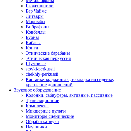
Металлофоны
Глокеншпили
Бар Чаймс
Литавры
Маримбы
Вибрафоны
Ковбеллы
Бубны
Кабасы
Конги
Этнические барабаны
Этническая перкуссия
Шумовые
stoyki-perkussii
chekhly-perkussii
Кастаньеты, джинглы, накладка на сиденье,
крепление дополнений
Звуковое оборудование
Колонки, сабвуферы, активные, пассивные
Трансляционное
Комплекты
Микшерные пульты
Мониторы сценические
Обработка звука
Наушники