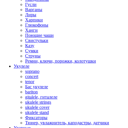
Гусли
Варганы
Лиры
Харпики
Глюкофоны
Ханги
Поющие чаши
Свистульки
Казу
Сумки
Струны
Ремни, ключи, порожки, колотушки
Укулеле
soprano
concert
tenor
Бас укулеле
bariton
gitalele, гиталеле
ukulele strings
ukulele cover
ukulele stand
Фиксаторы
Тюнер, увлажнитель, каподастры, датчики
Ударные