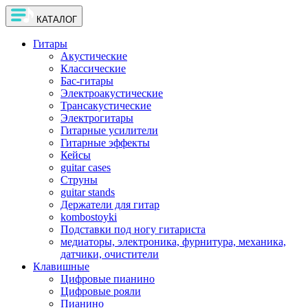
КАТАЛОГ
Гитары
Акустические
Классические
Бас-гитары
Электроакустические
Трансакустические
Электрогитары
Гитарные усилители
Гитарные эффекты
Кейсы
guitar cases
Струны
guitar stands
Держатели для гитар
kombostoyki
Подставки под ногу гитариста
медиаторы, электроника, фурнитура, механика,
датчики, очистители
Клавишные
Цифровые пианино
Цифровые рояли
Пианино