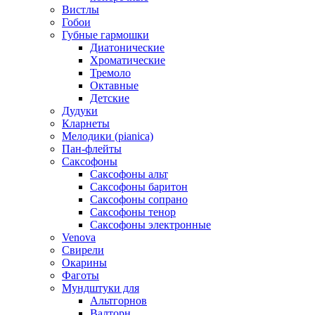
Вистлы
Гобои
Губные гармошки
Диатонические
Хроматические
Тремоло
Октавные
Детские
Дудуки
Кларнеты
Мелодики (pianica)
Пан-флейты
Саксофоны
Саксофоны альт
Саксофоны баритон
Саксофоны сопрано
Саксофоны тенор
Саксофоны электронные
Venova
Свирели
Окарины
Фаготы
Мундштуки для
Альтгорнов
Валторн