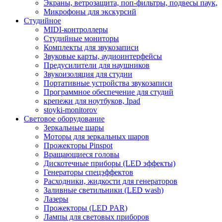
Экраны, ветрозащита, поп-фильтры, подвесы паук,
Микрофоны для экскурсий
Студийное
MIDI-контроллеры
Студийные мониторы
Комплекты для звукозаписи
Звуковые карты, аудиоинтерфейсы
Предусилители для наушников
Звукоизоляция для студии
Портативные устройства звукозаписи
Программное обеспечение для студий
крепежи для ноутбуков, Ipad
stoyki-monitorov
Световое оборудование
Зеркальные шары
Моторы для зеркальных шаров
Прожекторы Pinspot
Вращающиеся головы
Дискотечные приборы (LED эффекты)
Генераторы спецэффектов
Расходники, жидкости для генераторов
Заливные светильники (LED wash)
Лазеры
Прожекторы (LED PAR)
Лампы для световых приборов