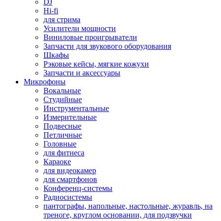
DJ
Hi-fi
для стрима
Усилители мощности
Виниловые проигрыватели
Запчасти для звукового оборудования
Шкафы
Рэковые кейсы, мягкие кожухи
Запчасти и аксессуары
Микрофоны
Вокальные
Студийные
Инструментальные
Измерительные
Подвесные
Петличные
Головные
для фитнеса
Караоке
для видеокамер
для смартфонов
Конференц-системы
Радиосистемы
пантографы, напольные, настольные, журавль, на
треноге, круглом основании, для подзвучки