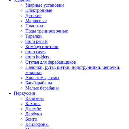
Ударные установки
Электронные
Детские
Маршевые
Пластики
Пэды тренировочные
Тарелки
drum pedals
Комбоусилители
drum cases
drum holders
Стулья для барабанщиков
Палочки, руты, щетки, подструнники, цепочки,
коврики
Альт-томы, томы
Бас-барабаны
Малые барабаны
Перкуссия
Калимбы
Кахоны
Джембе
Дарбуки
Бонго
Ксилофоны