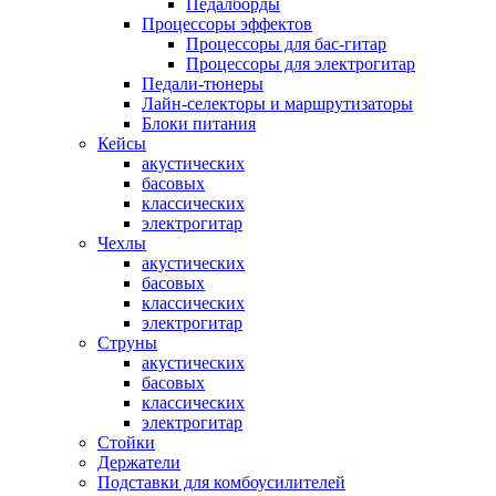
Педалборды
Процессоры эффектов
Процессоры для бас-гитар
Процессоры для электрогитар
Педали-тюнеры
Лайн-селекторы и маршрутизаторы
Блоки питания
Кейсы
акустических
басовых
классических
электрогитар
Чехлы
акустических
басовых
классических
электрогитар
Струны
акустических
басовых
классических
электрогитар
Стойки
Держатели
Подставки для комбоусилителей