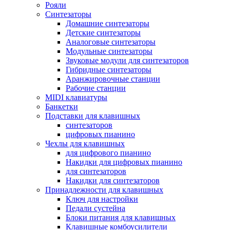
Рояли
Синтезаторы
Домашние синтезаторы
Детские синтезаторы
Аналоговые синтезаторы
Модульные синтезаторы
Звуковые модули для синтезаторов
Гибридные синтезаторы
Аранжировочные станции
Рабочие станции
MIDI клавиатуры
Банкетки
Подставки для клавишных
синтезаторов
цифровых пианино
Чехлы для клавишных
для цифрового пианино
Накидки для цифровых пианино
для синтезаторов
Накидки для синтезаторов
Принадлежности для клавишных
Ключ для настройки
Педали сустейна
Блоки питания для клавишных
Клавишные комбоусилители