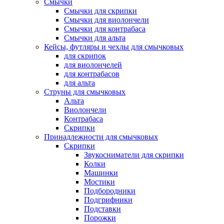
Смычки
Смычки для скрипки
Смычки для виолончели
Смычки для контрабаса
Смычки для альта
Кейсы, футляры и чехлы для смычковых
для скрипок
для виолончелей
для контрабасов
для альта
Струны для смычковых
Альта
Виолончели
Контрабаса
Скрипки
Принадлежности для смычковых
Скрипки
Звукосниматели для скрипки
Колки
Машинки
Мостики
Подбородники
Подгрифники
Подставки
Порожки