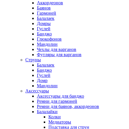
Аккордеонов
Баянов
Гармоней
Балалаек
Домры
Гуслей
Банджо
Глюкофонов
Мандолин
Чехлы для варганов
Футляры для варганов
Струны
Балалаек
Банджо
Гуслей
Домр
Мандолин
Аксессуары
Аксессуары для банджо
Ремни для гармоней
Ремни для баянов, аккордеонов
Балалайки
Колки
Медиаторы
Подставка для струн