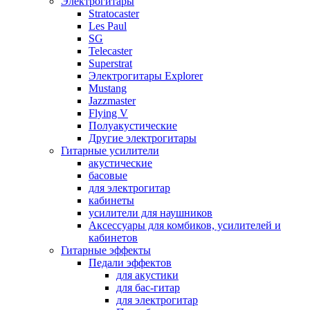
Электрогитары
Stratocaster
Les Paul
SG
Telecaster
Superstrat
Электрогитары Explorer
Mustang
Jazzmaster
Flying V
Полуакустические
Другие электрогитары
Гитарные усилители
акустические
басовые
для электрогитар
кабинеты
усилители для наушников
Аксессуары для комбиков, усилителей и
кабинетов
Гитарные эффекты
Педали эффектов
для акустики
для бас-гитар
для электрогитар