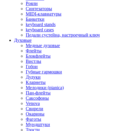
Рояли
Синтезаторы
MIDI-клавиатуры
Банкетки
keyboard stands
keyboard cases
Педали сустейна, настроечный ключ
Духовые
Медные духовые
Флейты
Блокфлейты
Вистлы
Гобои
Губные гармошки
Дудуки
Кларнеты
Мелодики (pianica)
Пан-флейты
Саксофоны
Venova
Свирели
Окарины
Фаготы
Мундштуки
Трости