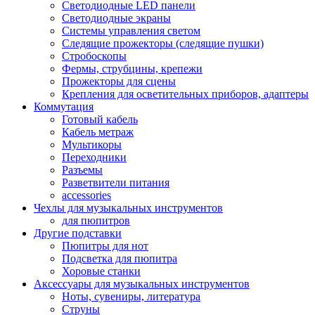
Светодиодные LED панели
Светодиодные экраны
Системы управления светом
Следящие прожекторы (следящие пушки)
Стробоскопы
Фермы, струбцины, крепежи
Прожекторы для сцены
Крепления для осветительных приборов, адаптеры
Коммутация
Готовый кабель
Кабель метраж
Мультикоры
Переходники
Разъемы
Разветвители питания
accessories
Чехлы для музыкальных инструментов
для пюпитров
Другие подставки
Пюпитры для нот
Подсветка для пюпитра
Хоровые станки
Аксессуары для музыкальных инструментов
Ноты, сувениры, литература
Струны