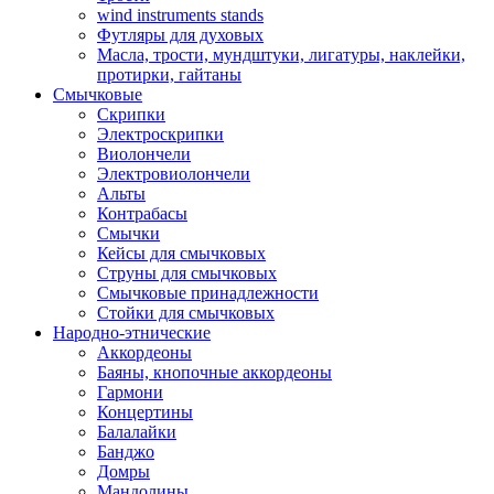
wind instruments stands
Футляры для духовых
Масла, трости, мундштуки, лигатуры, наклейки,
протирки, гайтаны
Смычковые
Скрипки
Электроскрипки
Виолончели
Электровиолончели
Альты
Контрабасы
Смычки
Кейсы для смычковых
Струны для смычковых
Смычковые принадлежности
Стойки для смычковых
Народно-этнические
Аккордеоны
Баяны, кнопочные аккордеоны
Гармони
Концертины
Балалайки
Банджо
Домры
Мандолины