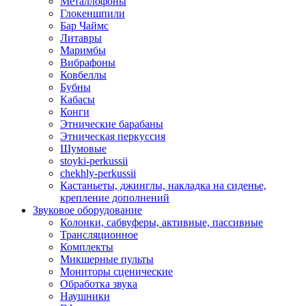
Металлофоны
Глокеншпили
Бар Чаймс
Литавры
Маримбы
Вибрафоны
Ковбеллы
Бубны
Кабасы
Конги
Этнические барабаны
Этническая перкуссия
Шумовые
stoyki-perkussii
chekhly-perkussii
Кастаньеты, джинглы, накладка на сиденье,
крепление дополнений
Звуковое оборудование
Колонки, сабвуферы, активные, пассивные
Трансляционное
Комплекты
Микшерные пульты
Мониторы сценические
Обработка звука
Наушники