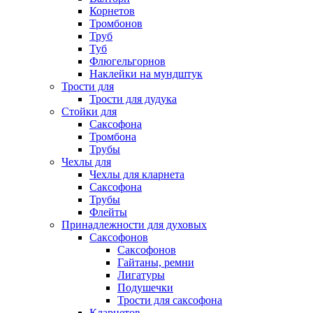
Корнетов
Тромбонов
Труб
Туб
Флюгельгорнов
Наклейки на мундштук
Трости для
Трости для дудука
Стойки для
Саксофона
Тромбона
Трубы
Чехлы для
Чехлы для кларнета
Саксофона
Трубы
Флейты
Принадлежности для духовых
Саксофонов
Саксофонов
Гайтаны, ремни
Лигатуры
Подушечки
Трости для саксофона
Кларнетов