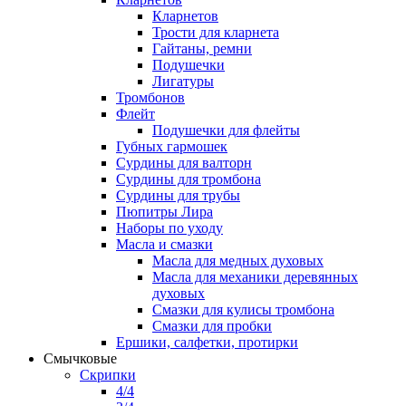
Кларнетов
Трости для кларнета
Гайтаны, ремни
Подушечки
Лигатуры
Тромбонов
Флейт
Подушечки для флейты
Губных гармошек
Сурдины для валторн
Сурдины для тромбона
Сурдины для трубы
Пюпитры Лира
Наборы по уходу
Масла и смазки
Масла для медных духовых
Масла для механики деревянных
духовых
Смазки для кулисы тромбона
Смазки для пробки
Ершики, салфетки, протирки
Смычковые
Скрипки
4/4