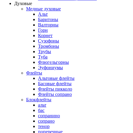
Духовые
Медные духовые
Альт
Баритоны
Валторны
Горн
Корнет
Сузофоны
Тромбоны
Трубы
Туба
Флюгельгорны
Эуфониумы
Флейты
Альтовые флейты
Басовые флейты
Флейты пикколо
Флейты сопрано
Блокфлейты
альт
бас
сопранино
сопрано
тенор
поперечные