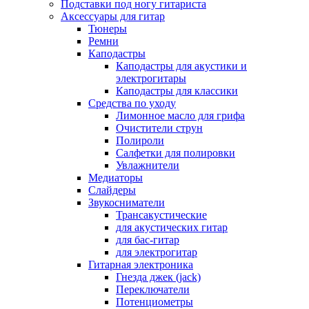
Подставки под ногу гитариста
Аксессуары для гитар
Тюнеры
Ремни
Каподастры
Каподастры для акустики и
электрогитары
Каподастры для классики
Средства по уходу
Лимонное масло для грифа
Очистители струн
Полироли
Салфетки для полировки
Увлажнители
Медиаторы
Слайдеры
Звукосниматели
Трансакустические
для акустических гитар
для бас-гитар
для электрогитар
Гитарная электроника
Гнезда джек (jack)
Переключатели
Потенциометры