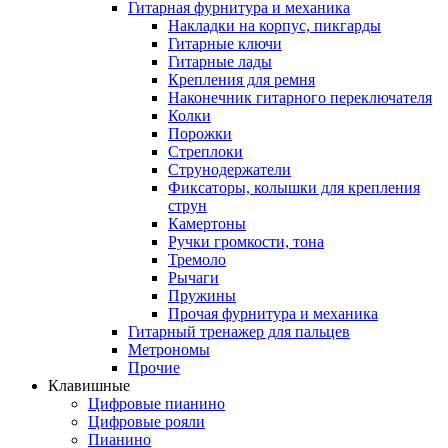
Гитарная фурнитура и механика
Накладки на корпус, пикгарды
Гитарные ключи
Гитарные лады
Крепления для ремня
Наконечник гитарного переключателя
Колки
Порожки
Стреплоки
Струнодержатели
Фиксаторы, колышки для крепления
струн
Камертоны
Ручки громкости, тона
Тремоло
Рычаги
Пружины
Прочая фурнитура и механика
Гитарный тренажер для пальцев
Метрономы
Прочие
Клавишные
Цифровые пианино
Цифровые рояли
Пианино