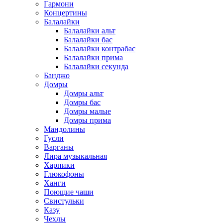
Гармони
Концертины
Балалайки
Балалайки альт
Балалайки бас
Балалайки контрабас
Балалайки прима
Балалайки секунда
Банджо
Домры
Домры альт
Домры бас
Домры малые
Домры прима
Мандолины
Гусли
Варганы
Лира музыкальная
Харпики
Глюкофоны
Ханги
Поющие чаши
Свистульки
Казу
Чехлы