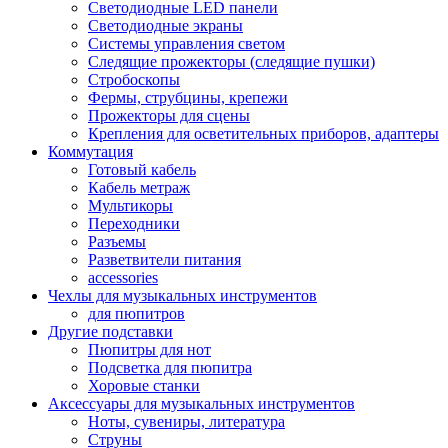
Светодиодные LED панели
Светодиодные экраны
Системы управления светом
Следящие прожекторы (следящие пушки)
Стробоскопы
Фермы, струбцины, крепежи
Прожекторы для сцены
Крепления для осветительных приборов, адаптеры
Коммутация
Готовый кабель
Кабель метраж
Мультикоры
Переходники
Разъемы
Разветвители питания
accessories
Чехлы для музыкальных инструментов
для пюпитров
Другие подставки
Пюпитры для нот
Подсветка для пюпитра
Хоровые станки
Аксессуары для музыкальных инструментов
Ноты, сувениры, литература
Струны