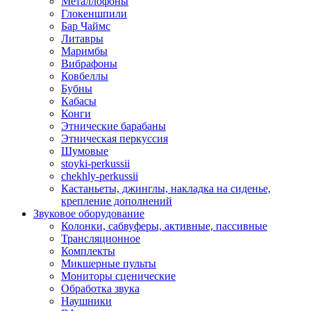
Металлофоны
Глокеншпили
Бар Чаймс
Литавры
Маримбы
Вибрафоны
Ковбеллы
Бубны
Кабасы
Конги
Этнические барабаны
Этническая перкуссия
Шумовые
stoyki-perkussii
chekhly-perkussii
Кастаньеты, джинглы, накладка на сиденье,
крепление дополнений
Звуковое оборудование
Колонки, сабвуферы, активные, пассивные
Трансляционное
Комплекты
Микшерные пульты
Мониторы сценические
Обработка звука
Наушники