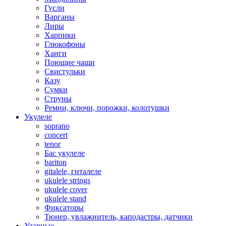
Гусли
Варганы
Лиры
Харпики
Глюкофоны
Ханги
Поющие чаши
Свистульки
Казу
Сумки
Струны
Ремни, ключи, порожки, колотушки
Укулеле
soprano
concert
tenor
Бас укулеле
bariton
gitalele, гиталеле
ukulele strings
ukulele cover
ukulele stand
Фиксаторы
Тюнер, увлажнитель, каподастры, датчики
Ударные