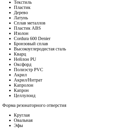
Текстиль
Пластик
Дерево
Латунь
Сплав металлов
Пластик ABS
Изолон
Cordura 600 Denier
Бронзовый сплав
Высокоуглеродистая сталь
Кварц
Нейлон PU
Оксфорд
Полиэстр PVC
Акрил
Акрил/Нитрат
Капролон
Капрон
Целлулоид
Форма резонаторного отверстия
Круглая
Овальная
Эфы