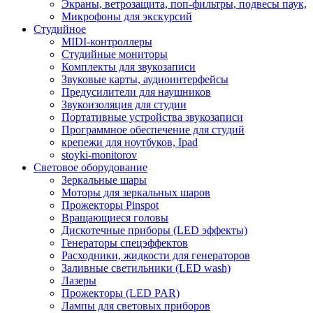
Экраны, ветрозащита, поп-фильтры, подвесы паук,
Микрофоны для экскурсий
Студийное
MIDI-контроллеры
Студийные мониторы
Комплекты для звукозаписи
Звуковые карты, аудиоинтерфейсы
Предусилители для наушников
Звукоизоляция для студии
Портативные устройства звукозаписи
Программное обеспечение для студий
крепежи для ноутбуков, Ipad
stoyki-monitorov
Световое оборудование
Зеркальные шары
Моторы для зеркальных шаров
Прожекторы Pinspot
Вращающиеся головы
Дискотечные приборы (LED эффекты)
Генераторы спецэффектов
Расходники, жидкости для генераторов
Заливные светильники (LED wash)
Лазеры
Прожекторы (LED PAR)
Лампы для световых приборов