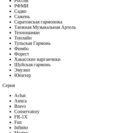
Россия
РФМИ
Садко
Сажень
Саратовская гармоника
Таежная Музыкальная Артель
Техношаман
Тонлайн
Тульская Гармонь
Фимбо
Форест
Хакасские варганчики
Шуйская гармонь
Эмузин
Юпитер
Серия
Achat
Amica
Bravo
Conservatory
FR-1X
Fun
Infinito
Morino