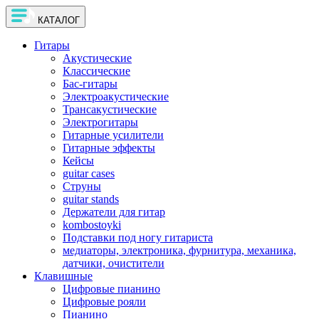
КАТАЛОГ
Гитары
Акустические
Классические
Бас-гитары
Электроакустические
Трансакустические
Электрогитары
Гитарные усилители
Гитарные эффекты
Кейсы
guitar cases
Струны
guitar stands
Держатели для гитар
kombostoyki
Подставки под ногу гитариста
медиаторы, электроника, фурнитура, механика,
датчики, очистители
Клавишные
Цифровые пианино
Цифровые рояли
Пианино