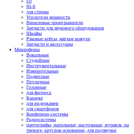
DJ
Hi-fi
для стрима
Усилители мощности
Виниловые проигрыватели
Запчасти для звукового оборудования
Шкафы
Рэковые кейсы, мягкие кожухи
Запчасти и аксессуары
Микрофоны
Вокальные
Студийные
Инструментальные
Измерительные
Подвесные
Петличные
Головные
для фитнеса
Караоке
для видеокамер
для смартфонов
Конференц-системы
Радиосистемы
пантографы, напольные, настольные, журавль, на
треноге, круглом основании, для подзвучки