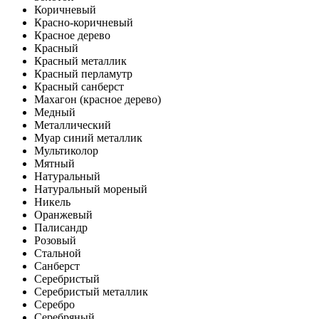
Коричневый
Красно-коричневый
Красное дерево
Красный
Красный металлик
Красный перламутр
Красный санберст
Махагон (красное дерево)
Медный
Металлический
Муар синий металлик
Мультиколор
Мятный
Натуральный
Натуральный мореный
Никель
Оранжевый
Палисандр
Розовый
Стальной
Санберст
Серебристый
Серебристый металлик
Серебро
Серебряный