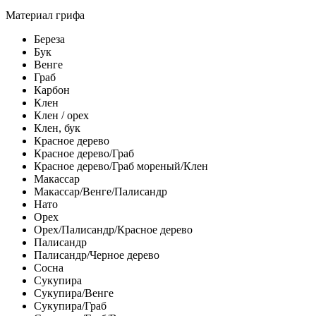
Материал грифа
Береза
Бук
Венге
Граб
Карбон
Клен
Клен / орех
Клен, бук
Красное дерево
Красное дерево/Граб
Красное дерево/Граб мореный/Клен
Макассар
Макассар/Венге/Палисандр
Нато
Орех
Орех/Палисандр/Красное дерево
Палисандр
Палисандр/Черное дерево
Сосна
Сукупира
Сукупира/Венге
Сукупира/Граб