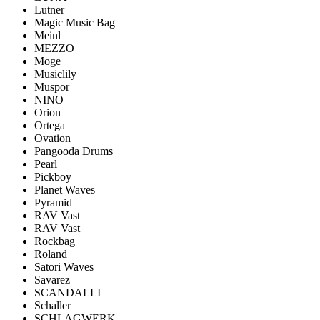
Lutner
Magic Music Bag
Meinl
MEZZO
Moge
Musiclily
Muspor
NINO
Orion
Ortega
Ovation
Pangooda Drums
Pearl
Pickboy
Planet Waves
Pyramid
RAV Vast
RAV Vast
Rockbag
Roland
Satori Waves
Savarez
SCANDALLI
Schaller
SCHLAGWERK