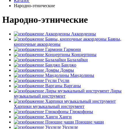
Каталог
Народно-этнические
Народно-этнические
Аккордеоны
Баяны,
кнопочные аккордеоны
Гармони
Концертины
Балалайки
Банджо
Домры
Мандолины
Гусли
Варганы
Лиры
музыкальный инструмент
Харпики музыкальный инструмент
Глюкофоны
Ханги
Поющие чаши
Укулеле