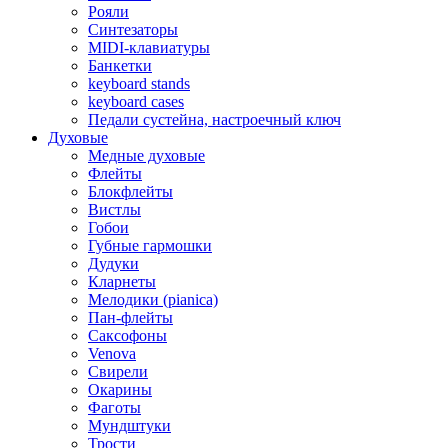
Рояли
Синтезаторы
MIDI-клавиатуры
Банкетки
keyboard stands
keyboard cases
Педали сустейна, настроечный ключ
Духовые
Медные духовые
Флейты
Блокфлейты
Вистлы
Гобои
Губные гармошки
Дудуки
Кларнеты
Мелодики (pianica)
Пан-флейты
Саксофоны
Venova
Свирели
Окарины
Фаготы
Мундштуки
Трости