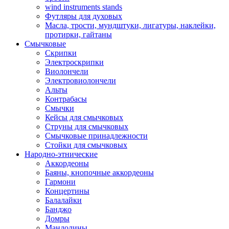
wind instruments stands
Футляры для духовых
Масла, трости, мундштуки, лигатуры, наклейки,
протирки, гайтаны
Смычковые
Скрипки
Электроскрипки
Виолончели
Электровиолончели
Альты
Контрабасы
Смычки
Кейсы для смычковых
Струны для смычковых
Смычковые принадлежности
Стойки для смычковых
Народно-этнические
Аккордеоны
Баяны, кнопочные аккордеоны
Гармони
Концертины
Балалайки
Банджо
Домры
Мандолины