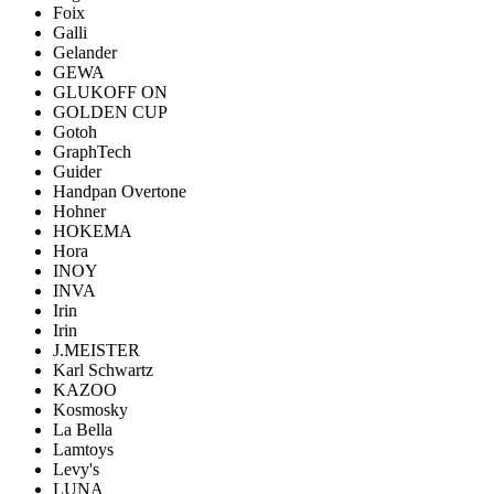
Foix
Galli
Gelander
GEWA
GLUKOFF ON
GOLDEN CUP
Gotoh
GraphTech
Guider
Handpan Overtone
Hohner
HOKEMA
Hora
INOY
INVA
Irin
Irin
J.MEISTER
Karl Schwartz
KAZOO
Kosmosky
La Bella
Lamtoys
Levy's
LUNA