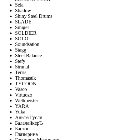
Sela
Shadow
Shiny Steel Drums
SLADE
Smiger
SOLDIER
SOLO
Soundsation
Stagg
Steel Balance
Stefy
Strunal
Terris
Thomastik
TYCOON
Vasco
Virtuozo
Weltmeister
YARA
Yuka
Альфа Гусли
БалалайкерЪ
Бастон
Глазырина
Господин Музыкант