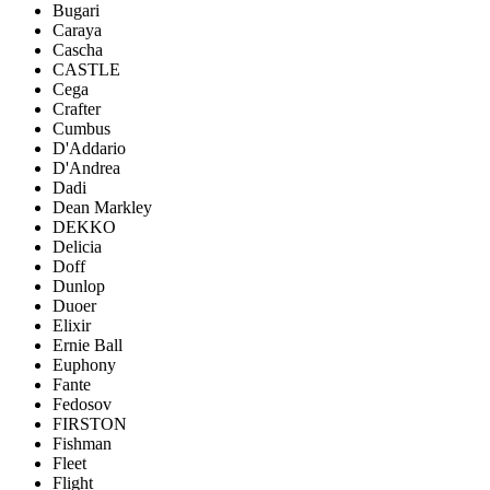
Bugari
Caraya
Cascha
CASTLE
Cega
Crafter
Cumbus
D'Addario
D'Andrea
Dadi
Dean Markley
DEKKO
Delicia
Doff
Dunlop
Duoer
Elixir
Ernie Ball
Euphony
Fante
Fedosov
FIRSTON
Fishman
Fleet
Flight