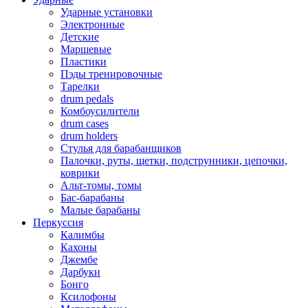
Ударные установки
Электронные
Детские
Маршевые
Пластики
Пэды тренировочные
Тарелки
drum pedals
Комбоусилители
drum cases
drum holders
Стулья для барабанщиков
Палочки, руты, щетки, подструнники, цепочки,
коврики
Альт-томы, томы
Бас-барабаны
Малые барабаны
Перкуссия
Калимбы
Кахоны
Джембе
Дарбуки
Бонго
Ксилофоны