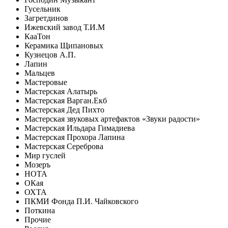
Гусельник
Загретдинов
Ижевский завод Т.И.М
КааТон
Керамика Щипановых
Кузнецов А.П.
Лапин
Мальцев
Мастеровые
Мастерская Алатырь
Мастерская Варган.Екб
Мастерская Дед Пихто
Мастерская звуковых артефактов «Звуки радости»
Мастерская Ильдара Гимадиева
Мастерская Прохора Лапина
Мастерская Сереброва
Мир гуслей
Мозеръ
НОТА
ОКая
ОХТА
ПКМИ Фонда П.И. Чайковского
Поткина
Прочие