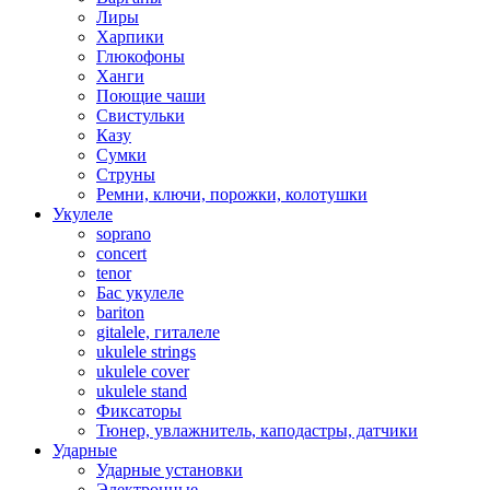
Лиры
Харпики
Глюкофоны
Ханги
Поющие чаши
Свистульки
Казу
Сумки
Струны
Ремни, ключи, порожки, колотушки
Укулеле
soprano
concert
tenor
Бас укулеле
bariton
gitalele, гиталеле
ukulele strings
ukulele cover
ukulele stand
Фиксаторы
Тюнер, увлажнитель, каподастры, датчики
Ударные
Ударные установки
Электронные