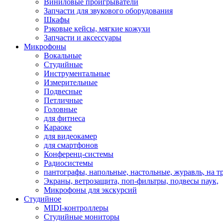
Виниловые проигрыватели
Запчасти для звукового оборудования
Шкафы
Рэковые кейсы, мягкие кожухи
Запчасти и аксессуары
Микрофоны
Вокальные
Студийные
Инструментальные
Измерительные
Подвесные
Петличные
Головные
для фитнеса
Караоке
для видеокамер
для смартфонов
Конференц-системы
Радиосистемы
пантографы, напольные, настольные, журавль, на т
Экраны, ветрозащита, поп-фильтры, подвесы паук,
Микрофоны для экскурсий
Студийное
MIDI-контроллеры
Студийные мониторы