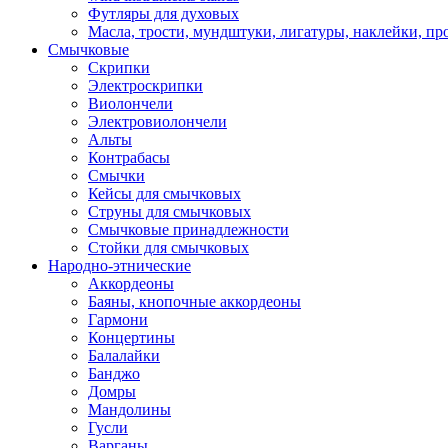
Футляры для духовых
Масла, трости, мундштуки, лигатуры, наклейки, пр
Смычковые
Скрипки
Электроскрипки
Виолончели
Электровиолончели
Альты
Контрабасы
Смычки
Кейсы для смычковых
Струны для смычковых
Смычковые принадлежности
Стойки для смычковых
Народно-этнические
Аккордеоны
Баяны, кнопочные аккордеоны
Гармони
Концертины
Балалайки
Банджо
Домры
Мандолины
Гусли
Варганы