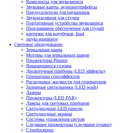
Комплекты для звукозаписи
Звуковые карты, аудиоинтерфейсы
Предусилители для наушников
Звукоизоляция для студии
Портативные устройства звукозаписи
Программное обеспечение для студий
крепежи для ноутбуков, Ipad
stoyki-monitorov
Световое оборудование
Зеркальные шары
Моторы для зеркальных шаров
Прожекторы Pinspot
Вращающиеся головы
Дискотечные приборы (LED эффекты)
Генераторы спецэффектов
Расходники, жидкости для генераторов
Заливные светильники (LED wash)
Лазеры
Прожекторы (LED PAR)
Лампы для световых приборов
Светодиодные LED панели
Светодиодные экраны
Системы управления светом
Следящие прожекторы (следящие пушки)
Стробоскопы