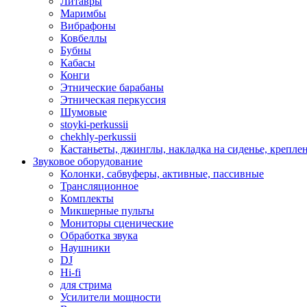
Литавры
Маримбы
Вибрафоны
Ковбеллы
Бубны
Кабасы
Конги
Этнические барабаны
Этническая перкуссия
Шумовые
stoyki-perkussii
chekhly-perkussii
Кастаньеты, джинглы, накладка на сиденье, крепл
Звуковое оборудование
Колонки, сабвуферы, активные, пассивные
Трансляционное
Комплекты
Микшерные пульты
Мониторы сценические
Обработка звука
Наушники
DJ
Hi-fi
для стрима
Усилители мощности