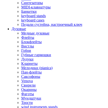
Синтезаторы
MIDI-клавиатуры
Банкетки
keyboard stands
keyboard cases
Педали сустейна, настроечный ключ
Духовые
Медные духовые
Флейты
Блокфлейты
Вистлы
Гобои
Губные гармошки
Дудуки
Кларнеты
Мелодики (pianica)
Пан-флейты
Саксофоны
Venova
Свирели
Окарины
Фаготы
Мундштуки
Трости
wind instruments stands