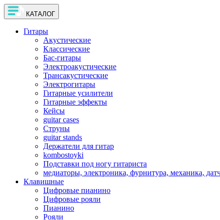
КАТАЛОГ
Гитары
Акустические
Классические
Бас-гитары
Электроакустические
Трансакустические
Электрогитары
Гитарные усилители
Гитарные эффекты
Кейсы
guitar cases
Струны
guitar stands
Держатели для гитар
kombostoyki
Подставки под ногу гитариста
медиаторы, электроника, фурнитура, механика, дат
Клавишные
Цифровые пианино
Цифровые рояли
Пианино
Рояли