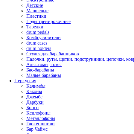
Детские
Маршевые
Пластики
Пэды тренировочные
Тарелки
drum pedals
Комбоусилители
drum cases
drum holders
Стулья для барабанщиков
Палочки, руты, щетки, подструнники, цепочки, ко
Альт-томы, томы
Бас-барабаны
Малые барабаны
Перкуссия
Калимбы
Кахоны
Джембе
Дарбуки
Бонго
Ксилофоны
Металлофоны
Глокеншпили
Бар Чаймс