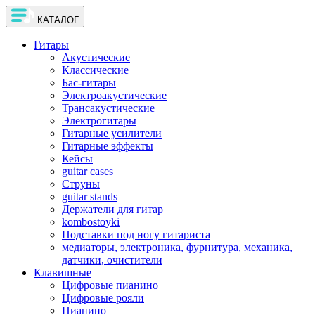
КАТАЛОГ
Гитары
Акустические
Классические
Бас-гитары
Электроакустические
Трансакустические
Электрогитары
Гитарные усилители
Гитарные эффекты
Кейсы
guitar cases
Струны
guitar stands
Держатели для гитар
kombostoyki
Подставки под ногу гитариста
медиаторы, электроника, фурнитура, механика,
датчики, очистители
Клавишные
Цифровые пианино
Цифровые рояли
Пианино