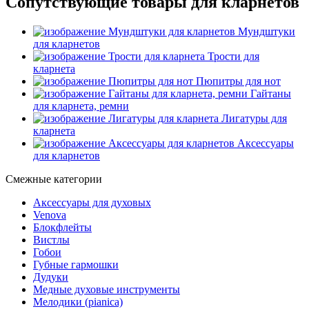
Сопутствующие товары для кларнетов
Мундштуки
для кларнетов
Трости для
кларнета
Пюпитры для нот
Гайтаны
для кларнета, ремни
Лигатуры для
кларнета
Аксессуары
для кларнетов
Смежные категории
Аксессуары для духовых
Venova
Блокфлейты
Вистлы
Гобои
Губные гармошки
Дудуки
Медные духовые инструменты
Мелодики (pianica)