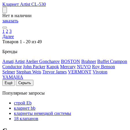
Кларнет Artist CL-530
Нет в наличии
заказать
1
2
3
Далее
Товаров 1 - 20 из 49
Бренды
Amati
Artist
Atelier Goncharov
BOSTON
Brahner
Buffet Crampon
Conductor
John Packer
Kapok
Mercury
NUVO
Roy Benson
Selmer
Stephan Weis
Trevor James
VERMONT
Vivoton
YAMAHA
Ещё
Скрыть
Популярные запросы
строй Eb
кларнет bb
кларнеты немецкой системы
18 клапанов