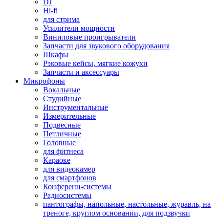
DJ
Hi-fi
для стрима
Усилители мощности
Виниловые проигрыватели
Запчасти для звукового оборудования
Шкафы
Рэковые кейсы, мягкие кожухи
Запчасти и аксессуары
Микрофоны
Вокальные
Студийные
Инструментальные
Измерительные
Подвесные
Петличные
Головные
для фитнеса
Караоке
для видеокамер
для смартфонов
Конференц-системы
Радиосистемы
пантографы, напольные, настольные, журавль, на
треноге, круглом основании, для подзвучки