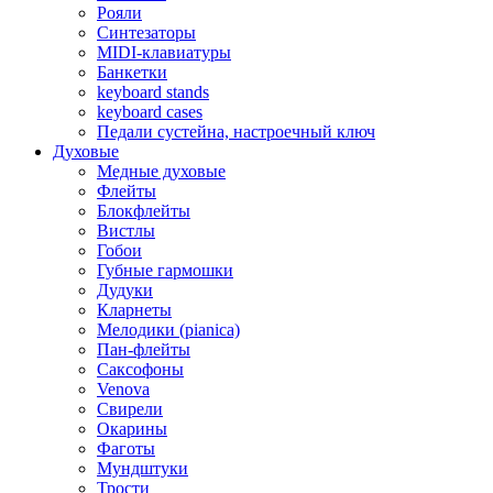
Рояли
Синтезаторы
MIDI-клавиатуры
Банкетки
keyboard stands
keyboard cases
Педали сустейна, настроечный ключ
Духовые
Медные духовые
Флейты
Блокфлейты
Вистлы
Гобои
Губные гармошки
Дудуки
Кларнеты
Мелодики (pianica)
Пан-флейты
Саксофоны
Venova
Свирели
Окарины
Фаготы
Мундштуки
Трости