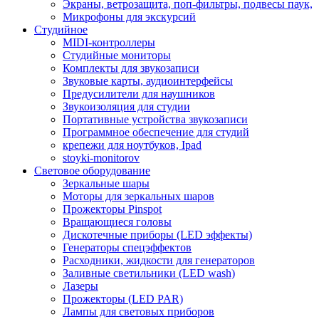
Экраны, ветрозащита, поп-фильтры, подвесы паук,
Микрофоны для экскурсий
Студийное
MIDI-контроллеры
Студийные мониторы
Комплекты для звукозаписи
Звуковые карты, аудиоинтерфейсы
Предусилители для наушников
Звукоизоляция для студии
Портативные устройства звукозаписи
Программное обеспечение для студий
крепежи для ноутбуков, Ipad
stoyki-monitorov
Световое оборудование
Зеркальные шары
Моторы для зеркальных шаров
Прожекторы Pinspot
Вращающиеся головы
Дискотечные приборы (LED эффекты)
Генераторы спецэффектов
Расходники, жидкости для генераторов
Заливные светильники (LED wash)
Лазеры
Прожекторы (LED PAR)
Лампы для световых приборов