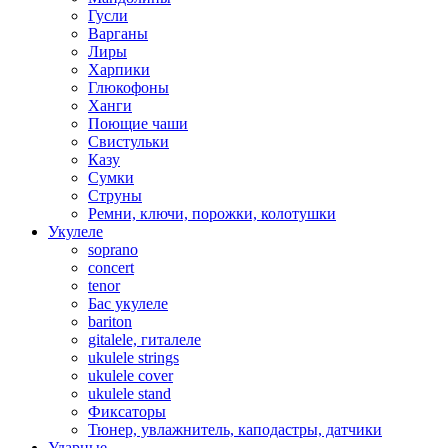
Гусли
Варганы
Лиры
Харпики
Глюкофоны
Ханги
Поющие чаши
Свистульки
Казу
Сумки
Струны
Ремни, ключи, порожки, колотушки
Укулеле
soprano
concert
tenor
Бас укулеле
bariton
gitalele, гиталеле
ukulele strings
ukulele cover
ukulele stand
Фиксаторы
Тюнер, увлажнитель, каподастры, датчики
Ударные