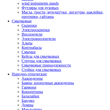
wind instruments stands
Футляры для духовых
Масла, трости, мундштуки, лигатуры, наклейки,
протирки, гайтаны
Смычковые
Скрипки
Электроскрипки
Виолончели
Электровиолончели
Альты
Контрабасы
Смычки
Кейсы для смычковых
Струны для смычковых
Смычковые принадлежности
Стойки для смычковых
Народно-этнические
Аккордеоны
Баяны, кнопочные аккордеоны
Гармони
Концертины
Балалайки
Банджо
Домры
Мандолины