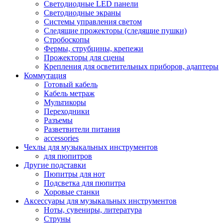
Светодиодные LED панели
Светодиодные экраны
Системы управления светом
Следящие прожекторы (следящие пушки)
Стробоскопы
Фермы, струбцины, крепежи
Прожекторы для сцены
Крепления для осветительных приборов, адаптеры
Коммутация
Готовый кабель
Кабель метраж
Мультикоры
Переходники
Разъемы
Разветвители питания
accessories
Чехлы для музыкальных инструментов
для пюпитров
Другие подставки
Пюпитры для нот
Подсветка для пюпитра
Хоровые станки
Аксессуары для музыкальных инструментов
Ноты, сувениры, литература
Струны