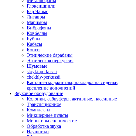
Металлофоны
Глокеншпили
Бар Чаймс
Литавры
Маримбы
Вибрафоны
Ковбеллы
Бубны
Кабасы
Конги
Этнические барабаны
Этническая перкуссия
Шумовые
stoyki-perkussii
chekhly-perkussii
Кастаньеты, джинглы, накладка на сиденье,
крепление дополнений
Звуковое оборудование
Колонки, сабвуферы, активные, пассивные
Трансляционное
Комплекты
Микшерные пульты
Мониторы сценические
Обработка звука
Наушники