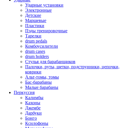
Ударные установки
Электронные
Детские
Маршевые
Пластики
Пэды тренировочные
Тарелки
drum pedals
Комбоусилители
drum cases
drum holders
Стулья для барабанщиков
Палочки, руты, щетки, подструнники, цепочки,
коврики
Альт-томы, томы
Бас-барабаны
Малые барабаны
Перкуссия
Калимбы
Кахоны
Джембе
Дарбуки
Бонго
Ксилофоны