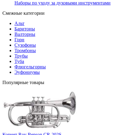
Наборы по уходу за духовыми инструментами
Смежные категории
Альт
Баритоны
Валторны
Горн
Сузофоны
Тромбоны
Трубы
Туба
Флюгельгорны
Эуфониумы
Популярные товары
Корнет Roy Benson CR-202S