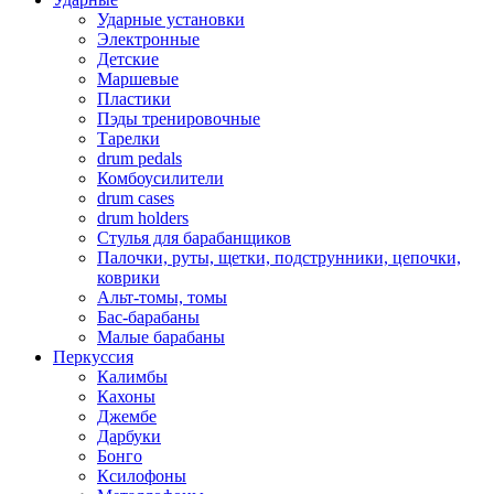
Ударные установки
Электронные
Детские
Маршевые
Пластики
Пэды тренировочные
Тарелки
drum pedals
Комбоусилители
drum cases
drum holders
Стулья для барабанщиков
Палочки, руты, щетки, подструнники, цепочки,
коврики
Альт-томы, томы
Бас-барабаны
Малые барабаны
Перкуссия
Калимбы
Кахоны
Джембе
Дарбуки
Бонго
Ксилофоны