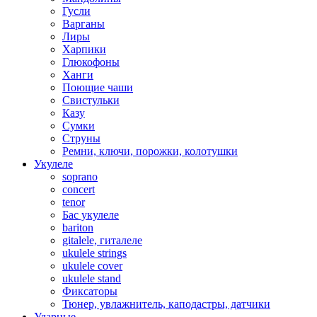
Гусли
Варганы
Лиры
Харпики
Глюкофоны
Ханги
Поющие чаши
Свистульки
Казу
Сумки
Струны
Ремни, ключи, порожки, колотушки
Укулеле
soprano
concert
tenor
Бас укулеле
bariton
gitalele, гиталеле
ukulele strings
ukulele cover
ukulele stand
Фиксаторы
Тюнер, увлажнитель, каподастры, датчики
Ударные