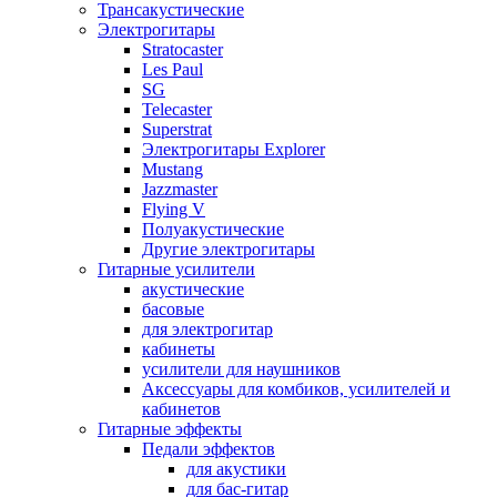
Трансакустические
Электрогитары
Stratocaster
Les Paul
SG
Telecaster
Superstrat
Электрогитары Explorer
Mustang
Jazzmaster
Flying V
Полуакустические
Другие электрогитары
Гитарные усилители
акустические
басовые
для электрогитар
кабинеты
усилители для наушников
Аксессуары для комбиков, усилителей и
кабинетов
Гитарные эффекты
Педали эффектов
для акустики
для бас-гитар