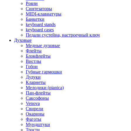
Рояли
Синтезаторы
MIDI-клавиатуры
Банкетки
keyboard stands
keyboard cases
Педали сустейна, настроечный ключ
Духовые
Медные духовые
Флейты
Блокфлейты
Вистлы
Гобои
Губные гармошки
Дудуки
Кларнеты
Мелодики (pianica)
Пан-флейты
Саксофоны
Venova
Свирели
Окарины
Фаготы
Мундштуки
Трости