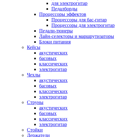
для электрогитар
Педалборды
Процессоры эффектов
Процессоры для бас-гитар
Процессоры для электрогитар
Педали-тюнеры
Лайн-селекторы и маршрутизаторы
Блоки питания
Кейсы
акустических
басовых
классических
электрогитар
Чехлы
акустических
басовых
классических
электрогитар
Струны
акустических
басовых
классических
электрогитар
Стойки
Держатели