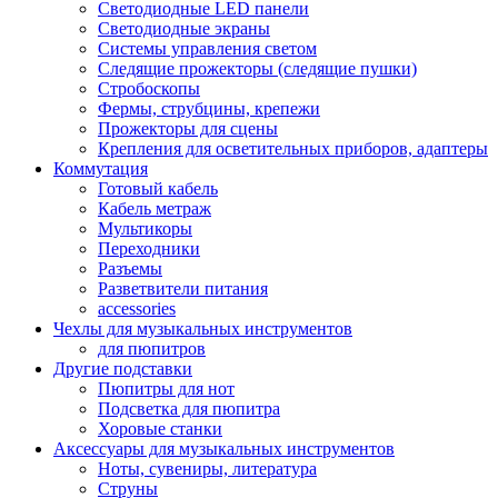
Светодиодные LED панели
Светодиодные экраны
Системы управления светом
Следящие прожекторы (следящие пушки)
Стробоскопы
Фермы, струбцины, крепежи
Прожекторы для сцены
Крепления для осветительных приборов, адаптеры
Коммутация
Готовый кабель
Кабель метраж
Мультикоры
Переходники
Разъемы
Разветвители питания
accessories
Чехлы для музыкальных инструментов
для пюпитров
Другие подставки
Пюпитры для нот
Подсветка для пюпитра
Хоровые станки
Аксессуары для музыкальных инструментов
Ноты, сувениры, литература
Струны