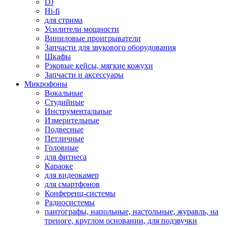
DJ
Hi-fi
для стрима
Усилители мощности
Виниловые проигрыватели
Запчасти для звукового оборудования
Шкафы
Рэковые кейсы, мягкие кожухи
Запчасти и аксессуары
Микрофоны
Вокальные
Студийные
Инструментальные
Измерительные
Подвесные
Петличные
Головные
для фитнеса
Караоке
для видеокамер
для смартфонов
Конференц-системы
Радиосистемы
пантографы, напольные, настольные, журавль, на
треноге, круглом основании, для подзвучки