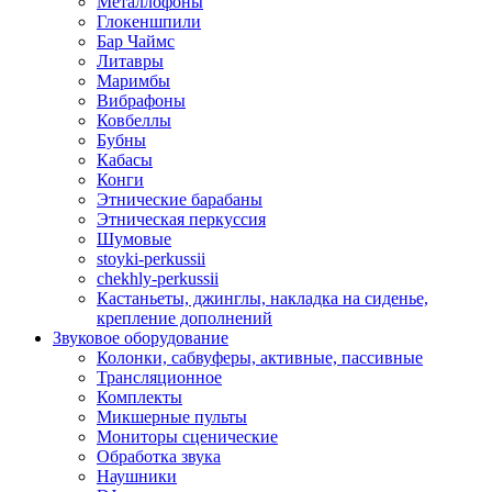
Металлофоны
Глокеншпили
Бар Чаймс
Литавры
Маримбы
Вибрафоны
Ковбеллы
Бубны
Кабасы
Конги
Этнические барабаны
Этническая перкуссия
Шумовые
stoyki-perkussii
chekhly-perkussii
Кастаньеты, джинглы, накладка на сиденье,
крепление дополнений
Звуковое оборудование
Колонки, сабвуферы, активные, пассивные
Трансляционное
Комплекты
Микшерные пульты
Мониторы сценические
Обработка звука
Наушники