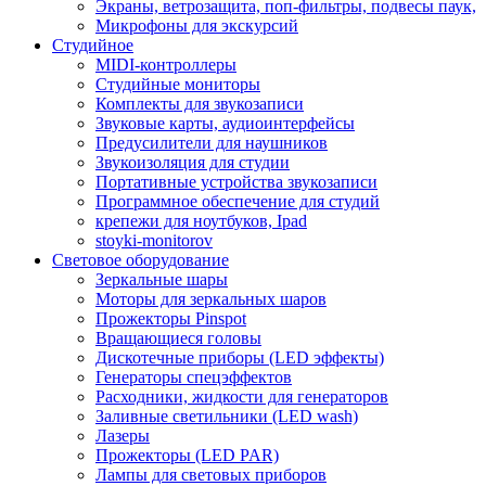
Экраны, ветрозащита, поп-фильтры, подвесы паук,
Микрофоны для экскурсий
Студийное
MIDI-контроллеры
Студийные мониторы
Комплекты для звукозаписи
Звуковые карты, аудиоинтерфейсы
Предусилители для наушников
Звукоизоляция для студии
Портативные устройства звукозаписи
Программное обеспечение для студий
крепежи для ноутбуков, Ipad
stoyki-monitorov
Световое оборудование
Зеркальные шары
Моторы для зеркальных шаров
Прожекторы Pinspot
Вращающиеся головы
Дискотечные приборы (LED эффекты)
Генераторы спецэффектов
Расходники, жидкости для генераторов
Заливные светильники (LED wash)
Лазеры
Прожекторы (LED PAR)
Лампы для световых приборов