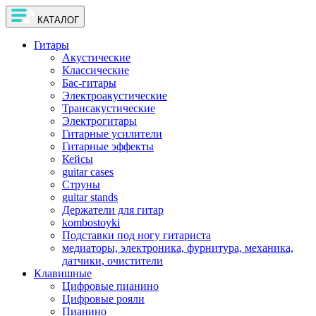
КАТАЛОГ
Гитары
Акустические
Классические
Бас-гитары
Электроакустические
Трансакустические
Электрогитары
Гитарные усилители
Гитарные эффекты
Кейсы
guitar cases
Струны
guitar stands
Держатели для гитар
kombostoyki
Подставки под ногу гитариста
медиаторы, электроника, фурнитура, механика,
датчики, очистители
Клавишные
Цифровые пианино
Цифровые рояли
Пианино