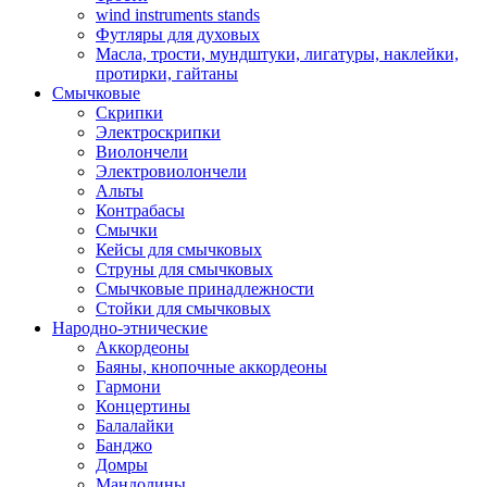
wind instruments stands
Футляры для духовых
Масла, трости, мундштуки, лигатуры, наклейки,
протирки, гайтаны
Смычковые
Скрипки
Электроскрипки
Виолончели
Электровиолончели
Альты
Контрабасы
Смычки
Кейсы для смычковых
Струны для смычковых
Смычковые принадлежности
Стойки для смычковых
Народно-этнические
Аккордеоны
Баяны, кнопочные аккордеоны
Гармони
Концертины
Балалайки
Банджо
Домры
Мандолины