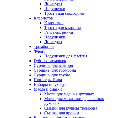
Лигатуры
Подушечки
Трости для саксофона
Кларнетов
Кларнетов
Трости для кларнета
Гайтаны, ремни
Подушечки
Лигатуры
Тромбонов
Флейт
Подушечки для флейты
Губных гармошек
Сурдины для валторн
Сурдины для тромбона
Сурдины для трубы
Пюпитры Лира
Наборы по уходу
Масла и смазки
Масла для медных духовых
Масла для механики деревянных
духовых
Смазки для кулисы тромбона
Смазки для пробки
Ершики, салфетки, протирки