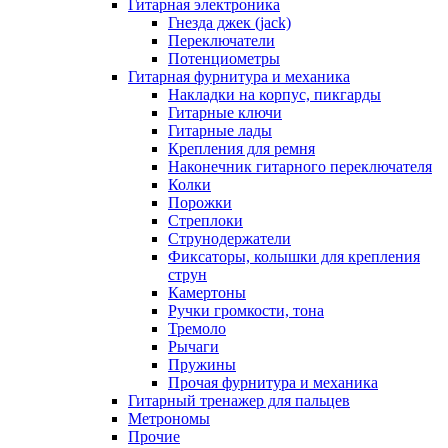
Гитарная электроника
Гнезда джек (jack)
Переключатели
Потенциометры
Гитарная фурнитура и механика
Накладки на корпус, пикгарды
Гитарные ключи
Гитарные лады
Крепления для ремня
Наконечник гитарного переключателя
Колки
Порожки
Стреплоки
Струнодержатели
Фиксаторы, колышки для крепления
струн
Камертоны
Ручки громкости, тона
Тремоло
Рычаги
Пружины
Прочая фурнитура и механика
Гитарный тренажер для пальцев
Метрономы
Прочие