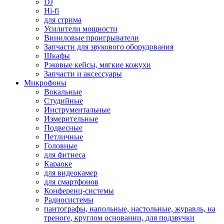
DJ
Hi-fi
для стрима
Усилители мощности
Виниловые проигрыватели
Запчасти для звукового оборудования
Шкафы
Рэковые кейсы, мягкие кожухи
Запчасти и аксессуары
Микрофоны
Вокальные
Студийные
Инструментальные
Измерительные
Подвесные
Петличные
Головные
для фитнеса
Караоке
для видеокамер
для смартфонов
Конференц-системы
Радиосистемы
пантографы, напольные, настольные, журавль, на
треноге, круглом основании, для подзвучки