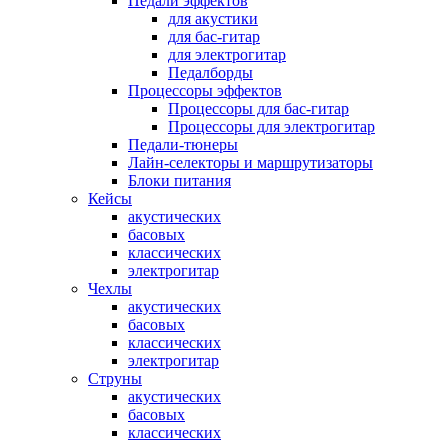
Педали эффектов
для акустики
для бас-гитар
для электрогитар
Педалборды
Процессоры эффектов
Процессоры для бас-гитар
Процессоры для электрогитар
Педали-тюнеры
Лайн-селекторы и маршрутизаторы
Блоки питания
Кейсы
акустических
басовых
классических
электрогитар
Чехлы
акустических
басовых
классических
электрогитар
Струны
акустических
басовых
классических