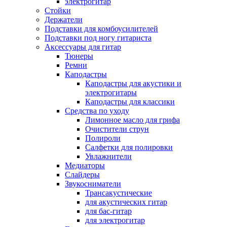
электрогитар
Стойки
Держатели
Подставки для комбоусилителей
Подставки под ногу гитариста
Аксессуары для гитар
Тюнеры
Ремни
Каподастры
Каподастры для акустики и
электрогитары
Каподастры для классики
Средства по уходу
Лимонное масло для грифа
Очистители струн
Полироли
Салфетки для полировки
Увлажнители
Медиаторы
Слайдеры
Звукосниматели
Трансакустические
для акустических гитар
для бас-гитар
для электрогитар