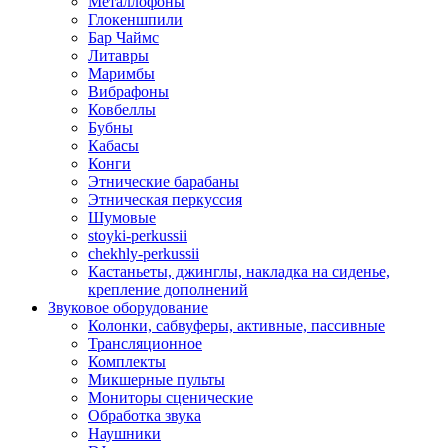
Металлофоны
Глокеншпили
Бар Чаймс
Литавры
Маримбы
Вибрафоны
Ковбеллы
Бубны
Кабасы
Конги
Этнические барабаны
Этническая перкуссия
Шумовые
stoyki-perkussii
chekhly-perkussii
Кастаньеты, джинглы, накладка на сиденье,
крепление дополнений
Звуковое оборудование
Колонки, сабвуферы, активные, пассивные
Трансляционное
Комплекты
Микшерные пульты
Мониторы сценические
Обработка звука
Наушники