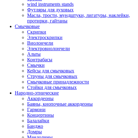
wind instruments stands
Футляры для духовых
Масла, трости, мундштуки, лигатуры, наклейки,
протирки, гайтаны
Смычковые
Скрипки
Электроскрипки
Виолончели
Электровиолончели
Альты
Контрабасы
Смычки
Кейсы для смычковых
Струны для смычковых
Смычковые принадлежности
Стойки для смычковых
Народно-этнические
Аккордеоны
Баяны, кнопочные аккордеоны
Гармони
Концертины
Балалайки
Банджо
Домры
Мандолины