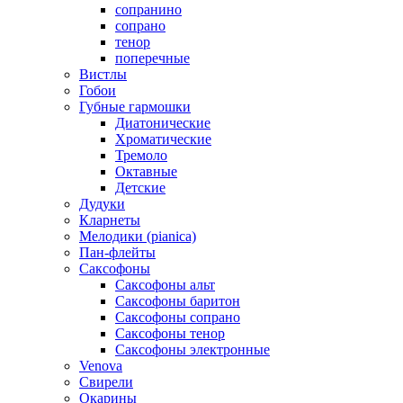
сопранино
сопрано
тенор
поперечные
Вистлы
Гобои
Губные гармошки
Диатонические
Хроматические
Тремоло
Октавные
Детские
Дудуки
Кларнеты
Мелодики (pianica)
Пан-флейты
Саксофоны
Саксофоны альт
Саксофоны баритон
Саксофоны сопрано
Саксофоны тенор
Саксофоны электронные
Venova
Свирели
Окарины