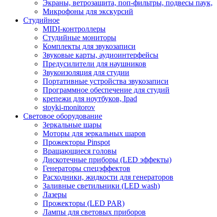
Экраны, ветрозащита, поп-фильтры, подвесы паук,
Микрофоны для экскурсий
Студийное
MIDI-контроллеры
Студийные мониторы
Комплекты для звукозаписи
Звуковые карты, аудиоинтерфейсы
Предусилители для наушников
Звукоизоляция для студии
Портативные устройства звукозаписи
Программное обеспечение для студий
крепежи для ноутбуков, Ipad
stoyki-monitorov
Световое оборудование
Зеркальные шары
Моторы для зеркальных шаров
Прожекторы Pinspot
Вращающиеся головы
Дискотечные приборы (LED эффекты)
Генераторы спецэффектов
Расходники, жидкости для генераторов
Заливные светильники (LED wash)
Лазеры
Прожекторы (LED PAR)
Лампы для световых приборов