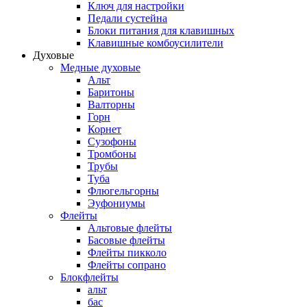
Ключ для настройки
Педали сустейна
Блоки питания для клавишных
Клавишные комбоусилители
Духовые
Медные духовые
Альт
Баритоны
Валторны
Горн
Корнет
Сузофоны
Тромбоны
Трубы
Туба
Флюгельгорны
Эуфониумы
Флейты
Альтовые флейты
Басовые флейты
Флейты пикколо
Флейты сопрано
Блокфлейты
альт
бас