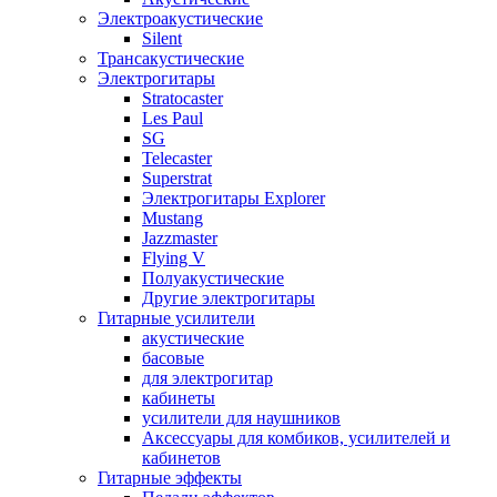
Электроакустические
Silent
Трансакустические
Электрогитары
Stratocaster
Les Paul
SG
Telecaster
Superstrat
Электрогитары Explorer
Mustang
Jazzmaster
Flying V
Полуакустические
Другие электрогитары
Гитарные усилители
акустические
басовые
для электрогитар
кабинеты
усилители для наушников
Аксессуары для комбиков, усилителей и
кабинетов
Гитарные эффекты