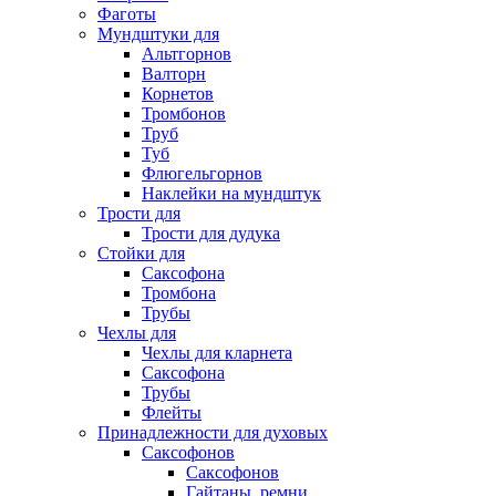
Фаготы
Мундштуки для
Альтгорнов
Валторн
Корнетов
Тромбонов
Труб
Туб
Флюгельгорнов
Наклейки на мундштук
Трости для
Трости для дудука
Стойки для
Саксофона
Тромбона
Трубы
Чехлы для
Чехлы для кларнета
Саксофона
Трубы
Флейты
Принадлежности для духовых
Саксофонов
Саксофонов
Гайтаны, ремни