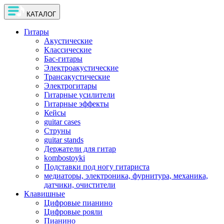
КАТАЛОГ
Гитары
Акустические
Классические
Бас-гитары
Электроакустические
Трансакустические
Электрогитары
Гитарные усилители
Гитарные эффекты
Кейсы
guitar cases
Струны
guitar stands
Держатели для гитар
kombostoyki
Подставки под ногу гитариста
медиаторы, электроника, фурнитура, механика,
датчики, очистители
Клавишные
Цифровые пианино
Цифровые рояли
Пианино