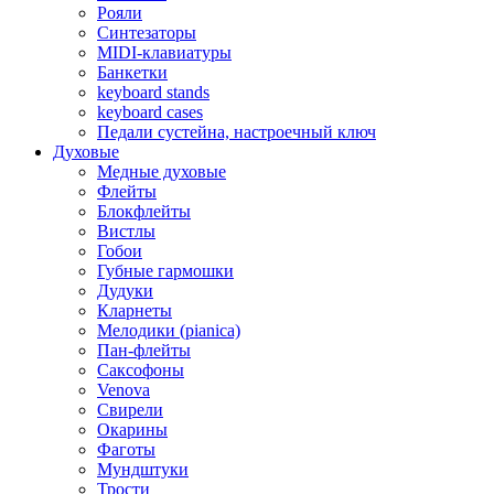
Рояли
Синтезаторы
MIDI-клавиатуры
Банкетки
keyboard stands
keyboard cases
Педали сустейна, настроечный ключ
Духовые
Медные духовые
Флейты
Блокфлейты
Вистлы
Гобои
Губные гармошки
Дудуки
Кларнеты
Мелодики (pianica)
Пан-флейты
Саксофоны
Venova
Свирели
Окарины
Фаготы
Мундштуки
Трости