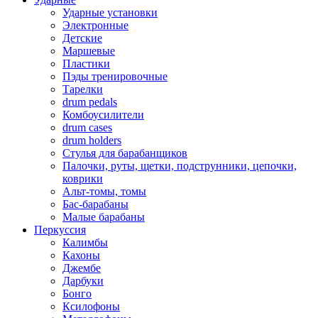
Ударные установки
Электронные
Детские
Маршевые
Пластики
Пэды тренировочные
Тарелки
drum pedals
Комбоусилители
drum cases
drum holders
Стулья для барабанщиков
Палочки, руты, щетки, подструнники, цепочки,
коврики
Альт-томы, томы
Бас-барабаны
Малые барабаны
Перкуссия
Калимбы
Кахоны
Джембе
Дарбуки
Бонго
Ксилофоны