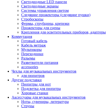
Светодиодные LED панели
Светодиодные экраны
Системы управления светом
Следящие прожекторы (следящие пушки)
Стробоскопы
Фермы, струбцины, крепежи
Прожекторы для сцены
Крепления для осветительных приборов, адаптеры
Коммутация
Готовый кабель
Кабель метраж
Мультикоры
Переходники
Разъемы
Разветвители питания
accessories
Чехлы для музыкальных инструментов
для пюпитров
Другие подставки
Пюпитры для нот
Подсветка для пюпитра
Хоровые станки
Аксессуары для музыкальных инструментов
Ноты, сувениры, литература
Струны