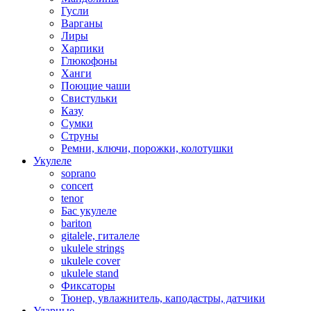
Гусли
Варганы
Лиры
Харпики
Глюкофоны
Ханги
Поющие чаши
Свистульки
Казу
Сумки
Струны
Ремни, ключи, порожки, колотушки
Укулеле
soprano
concert
tenor
Бас укулеле
bariton
gitalele, гиталеле
ukulele strings
ukulele cover
ukulele stand
Фиксаторы
Тюнер, увлажнитель, каподастры, датчики
Ударные