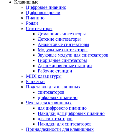
Клавишные
Цифровые пианино
Цифровые рояли
Пианино
Рояли
Синтезаторы
Домашние синтезаторы
Детские синтезаторы
Аналоговые синтезаторы
Модульные синтезаторы
Звуковые модули для синтезаторов
Гибридные синтезаторы
Аранжировочные станции
Рабочие станции
MIDI клавиатуры
Банкетки
Подставки для клавишных
синтезаторов
цифровых пианино
Чехлы для клавишных
для цифрового пианино
Накидки для цифровых пианино
для синтезаторов
Накидки для синтезаторов
Принадлежности для клавишных