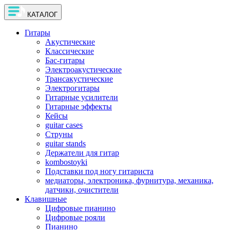
КАТАЛОГ
Гитары
Акустические
Классические
Бас-гитары
Электроакустические
Трансакустические
Электрогитары
Гитарные усилители
Гитарные эффекты
Кейсы
guitar cases
Струны
guitar stands
Держатели для гитар
kombostoyki
Подставки под ногу гитариста
медиаторы, электроника, фурнитура, механика,
датчики, очистители
Клавишные
Цифровые пианино
Цифровые рояли
Пианино