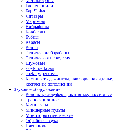
Металлофоны
Глокеншпили
Бар Чаймс
Литавры
Маримбы
Вибрафоны
Ковбеллы
Бубны
Кабасы
Конги
Этнические барабаны
Этническая перкуссия
Шумовые
stoyki-perkussii
chekhly-perkussii
Кастаньеты, джинглы, накладка на сиденье,
крепление дополнений
Звуковое оборудование
Колонки, сабвуферы, активные, пассивные
Трансляционное
Комплекты
Микшерные пульты
Мониторы сценические
Обработка звука
Наушники