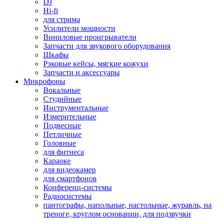
DJ
Hi-fi
для стрима
Усилители мощности
Виниловые проигрыватели
Запчасти для звукового оборудования
Шкафы
Рэковые кейсы, мягкие кожухи
Запчасти и аксессуары
Микрофоны
Вокальные
Студийные
Инструментальные
Измерительные
Подвесные
Петличные
Головные
для фитнеса
Караоке
для видеокамер
для смартфонов
Конференц-системы
Радиосистемы
пантографы, напольные, настольные, журавль, на
треноге, круглом основании, для подзвучки