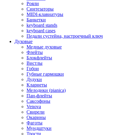
Рояли
Синтезаторы
MIDI-клавиатуры
Банкетки
keyboard stands
keyboard cases
Педали сустейна, настроечный ключ
Духовые
Медные духовые
Флейты
Блокфлейты
Вистлы
Гобои
Губные гармошки
Дудуки
Кларнеты
Мелодики (pianica)
Пан-флейты
Саксофоны
Venova
Свирели
Окарины
Фаготы
Мундштуки
Трости