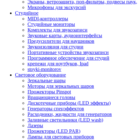
Экраны, ветрозащита, поп-фильтры, подвесы паук,
Микрофоны для экскурсий
Студийное
MIDI-контроллеры
Студийные мониторы
Комплекты для звукозаписи
Звуковые карты, аудиоинтерфейсы
Предусилители для наушников
Звукоизоляция для студии
Портативные устройства звукозаписи
Программное обеспечение для студий
крепежи для ноутбуков, Ipad
stoyki-monitorov
Световое оборудование
Зеркальные шары
Моторы для зеркальных шаров
Прожекторы Pinspot
Вращающиеся головы
Дискотечные приборы (LED эффекты)
Генераторы спецэффектов
Расходники, жидкости для генераторов
Заливные светильники (LED wash)
Лазеры
Прожекторы (LED PAR)
Лампы для световых приборов