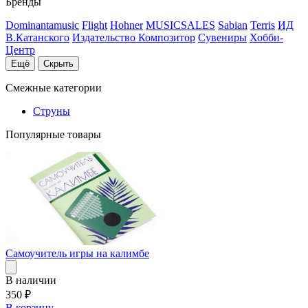
Бренды
Dominantamusic
Flight
Hohner
MUSICSALES
Sabian
Terris
ИД
В.Катанского
Издательство Композитор
Сувениры
Хобби-
Центр
Ещё
Скрыть
Смежные категории
Струны
Популярные товары
Самоучитель игры на калимбе
В наличии
350
₽
В корзину