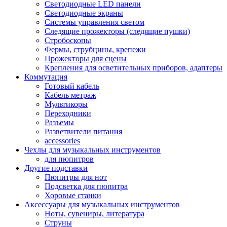
Светодиодные LED панели
Светодиодные экраны
Системы управления светом
Следящие прожекторы (следящие пушки)
Стробоскопы
Фермы, струбцины, крепежи
Прожекторы для сцены
Крепления для осветительных приборов, адаптеры
Коммутация
Готовый кабель
Кабель метраж
Мультикоры
Переходники
Разъемы
Разветвители питания
accessories
Чехлы для музыкальных инструментов
для пюпитров
Другие подставки
Пюпитры для нот
Подсветка для пюпитра
Хоровые станки
Аксессуары для музыкальных инструментов
Ноты, сувениры, литература
Струны