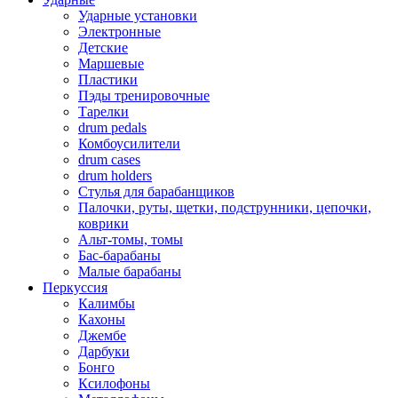
Ударные установки
Электронные
Детские
Маршевые
Пластики
Пэды тренировочные
Тарелки
drum pedals
Комбоусилители
drum cases
drum holders
Стулья для барабанщиков
Палочки, руты, щетки, подструнники, цепочки,
коврики
Альт-томы, томы
Бас-барабаны
Малые барабаны
Перкуссия
Калимбы
Кахоны
Джембе
Дарбуки
Бонго
Ксилофоны