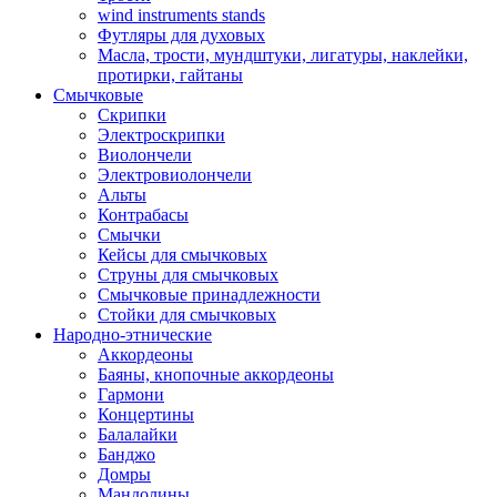
wind instruments stands
Футляры для духовых
Масла, трости, мундштуки, лигатуры, наклейки,
протирки, гайтаны
Смычковые
Скрипки
Электроскрипки
Виолончели
Электровиолончели
Альты
Контрабасы
Смычки
Кейсы для смычковых
Струны для смычковых
Смычковые принадлежности
Стойки для смычковых
Народно-этнические
Аккордеоны
Баяны, кнопочные аккордеоны
Гармони
Концертины
Балалайки
Банджо
Домры
Мандолины