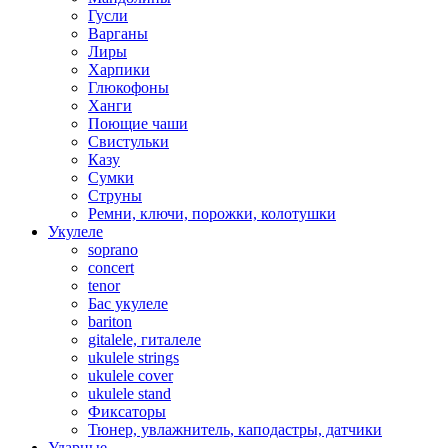
Гусли
Варганы
Лиры
Харпики
Глюкофоны
Ханги
Поющие чаши
Свистульки
Казу
Сумки
Струны
Ремни, ключи, порожки, колотушки
Укулеле
soprano
concert
tenor
Бас укулеле
bariton
gitalele, гиталеле
ukulele strings
ukulele cover
ukulele stand
Фиксаторы
Тюнер, увлажнитель, каподастры, датчики
Ударные