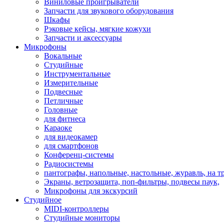
Виниловые проигрыватели
Запчасти для звукового оборудования
Шкафы
Рэковые кейсы, мягкие кожухи
Запчасти и аксессуары
Микрофоны
Вокальные
Студийные
Инструментальные
Измерительные
Подвесные
Петличные
Головные
для фитнеса
Караоке
для видеокамер
для смартфонов
Конференц-системы
Радиосистемы
пантографы, напольные, настольные, журавль, на т
Экраны, ветрозащита, поп-фильтры, подвесы паук,
Микрофоны для экскурсий
Студийное
MIDI-контроллеры
Студийные мониторы