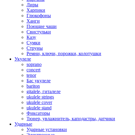
Лиры
Харпики
Глюкофоны
Ханги
Поющие чаши
Свистульки
Казу
Сумки
Струны
Ремни, ключи, порожки, колотушки
Укулеле
soprano
concert
tenor
Бас укулеле
bariton
gitalele, гиталеле
ukulele strings
ukulele cover
ukulele stand
Фиксаторы
Тюнер, увлажнитель, каподастры, датчики
Ударные
Ударные установки
Электронные