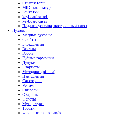
Синтезаторы
MIDI-клавиатуры
Банкетки
keyboard stands
keyboard cases
Педали сустейна, настроечный ключ
Духовые
Медные духовые
Флейты
Блокфлейты
Вистлы
Гобои
Губные гармошки
Дудуки
Кларнеты
Мелодики (pianica)
Пан-флейты
Саксофоны
Venova
Свирели
Окарины
Фаготы
Мундштуки
Трости
wind instruments stands