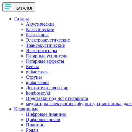
КАТАЛОГ
Гитары
Акустические
Классические
Бас-гитары
Электроакустические
Трансакустические
Электрогитары
Гитарные усилители
Гитарные эффекты
Кейсы
guitar cases
Струны
guitar stands
Держатели для гитар
kombostoyki
Подставки под ногу гитариста
медиаторы, электроника, фурнитура, механика, дат
Клавишные
Цифровые пианино
Цифровые рояли
Пианино
Рояли