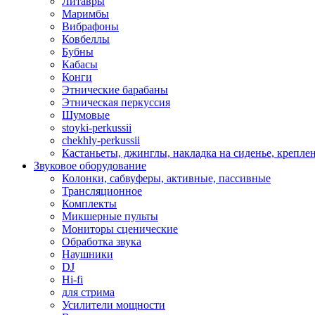
Литавры
Маримбы
Вибрафоны
Ковбеллы
Бубны
Кабасы
Конги
Этнические барабаны
Этническая перкуссия
Шумовые
stoyki-perkussii
chekhly-perkussii
Кастаньеты, джинглы, накладка на сиденье, крепл
Звуковое оборудование
Колонки, сабвуферы, активные, пассивные
Трансляционное
Комплекты
Микшерные пульты
Мониторы сценические
Обработка звука
Наушники
DJ
Hi-fi
для стрима
Усилители мощности