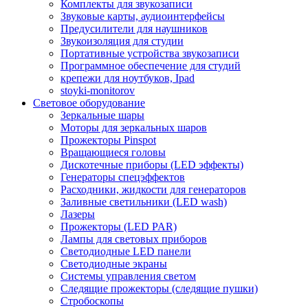
Комплекты для звукозаписи
Звуковые карты, аудиоинтерфейсы
Предусилители для наушников
Звукоизоляция для студии
Портативные устройства звукозаписи
Программное обеспечение для студий
крепежи для ноутбуков, Ipad
stoyki-monitorov
Световое оборудование
Зеркальные шары
Моторы для зеркальных шаров
Прожекторы Pinspot
Вращающиеся головы
Дискотечные приборы (LED эффекты)
Генераторы спецэффектов
Расходники, жидкости для генераторов
Заливные светильники (LED wash)
Лазеры
Прожекторы (LED PAR)
Лампы для световых приборов
Светодиодные LED панели
Светодиодные экраны
Системы управления светом
Следящие прожекторы (следящие пушки)
Стробоскопы