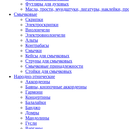
Футляры для духовых
Масла, трости, мундштуки, лигатуры, наклейки, пр
Смычковые
Скрипки
Электроскрипки
Виолончели
Электровиолончели
Альты
Контрабасы
Смычки
Кейсы для смычковых
Струны для смычковых
Смычковые принадлежности
Стойки для смычковых
Народно-этнические
Аккордеоны
Баяны, кнопочные аккордеоны
Гармони
Концертины
Балалайки
Банджо
Домры
Мандолины
Гусли
Варганы