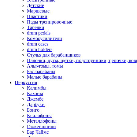
Детские
Маршевые
Пластики
Пэды тренировочные
Тарелки
drum pedals
Комбоусилители
drum cases
drum holders
Стулья для барабанщиков
Палочки, руты, щетки, подструнники, цепочки, ко
Альт-томы, томы
Бас-барабаны
Малые барабаны
Перкуссия
Калимбы
Кахоны
Джембе
Дарбуки
Бонго
Ксилофоны
Металлофоны
Глокеншпили
Бар Чаймс