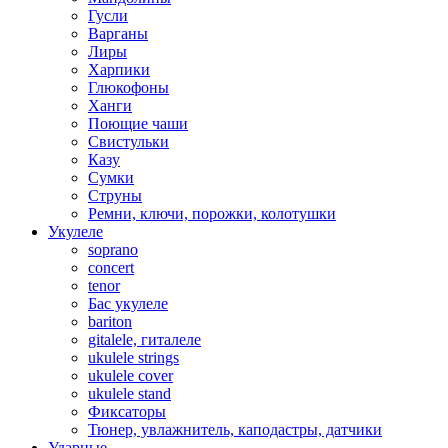
Гусли
Варганы
Лиры
Харпики
Глюкофоны
Ханги
Поющие чаши
Свистульки
Казу
Сумки
Струны
Ремни, ключи, порожки, колотушки
Укулеле
soprano
concert
tenor
Бас укулеле
bariton
gitalele, гиталеле
ukulele strings
ukulele cover
ukulele stand
Фиксаторы
Тюнер, увлажнитель, каподастры, датчики
Ударные