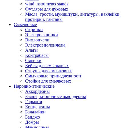
wind instruments stands
Футляры для духовых
Масла, трости, мундштуки, лигатуры, наклейки,
протирки, гайтаны
Смычковые
Скрипки
Электроскрипки
Виолончели
Электровиолончели
Альты
Контрабасы
Смычки
Кейсы для смычковых
Струны для смычковых
Смычковые принадлежности
Стойки для смычковых
Народно-этнические
Аккордеоны
Баяны, кнопочные аккордеоны
Гармони
Концертины
Балалайки
Банджо
Домры
Мандолины