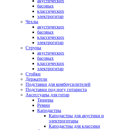
акустических
басовых
классических
электрогитар
Чехлы
акустических
басовых
классических
электрогитар
Струны
акустических
басовых
классических
электрогитар
Стойки
Держатели
Подставки для комбоусилителей
Подставки под ногу гитариста
Аксессуары для гитар
Тюнеры
Ремни
Каподастры
Каподастры для акустики и
электрогитары
Каподастры для классики