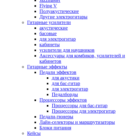
Jazzmaster
Flying V
Полуакустические
Другие электрогитары
Гитарные усилители
акустические
басовые
для электрогитар
кабинеты
усилители для наушников
Аксессуары для комбиков, усилителей и
кабинетов
Гитарные эффекты
Педали эффектов
для акустики
для бас-гитар
для электрогитар
Педалборды
Процессоры эффектов
Процессоры для бас-гитар
Процессоры для электрогитар
Педали-тюнеры
Лайн-селекторы и маршрутизаторы
Блоки питания
Кейсы