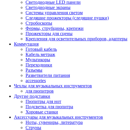
Светодиодные LED панели
Светодиодные экраны
Системы управления светом
Следящие прожекторы (следящие пушки)
Стробоскопы
Фермы, струбцины, крепежи
Прожекторы для сцены
Крепления для осветительных приборов, адаптеры
Коммутация
Готовый кабель
Кабель метраж
Мультикоры
Переходники
Разъемы
Разветвители питания
accessories
Чехлы для музыкальных инструментов
для пюпитров
Другие подставки
Пюпитры для нот
Подсветка для пюпитра
Хоровые станки
Аксессуары для музыкальных инструментов
Ноты, сувениры, литература
Струны