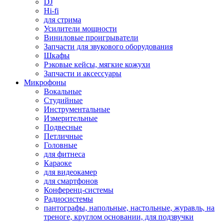
DJ
Hi-fi
для стрима
Усилители мощности
Виниловые проигрыватели
Запчасти для звукового оборудования
Шкафы
Рэковые кейсы, мягкие кожухи
Запчасти и аксессуары
Микрофоны
Вокальные
Студийные
Инструментальные
Измерительные
Подвесные
Петличные
Головные
для фитнеса
Караоке
для видеокамер
для смартфонов
Конференц-системы
Радиосистемы
пантографы, напольные, настольные, журавль, на
треноге, круглом основании, для подзвучки