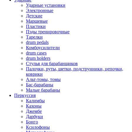
Ударные установки
Электронные
Детские
Маршевые
Пластики
Пэды тренировочные
Тарелки
drum pedals
Комбоусилители
drum cases
drum holders
Стулья для барабанщиков
Палочки, руты, щетки, подструнники, цепочки,
коврики
Альт-томы, томы
Бас-барабаны
Малые барабаны
Перкуссия
Калимбы
Кахоны
Джембе
Дарбуки
Бонго
Ксилофоны