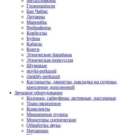
Металлофоны
Глокеншпили
Бар Чаймс
Литавры
Маримбы
Вибрафоны
Ковбеллы
Бубны
Кабасы
Конги
Этнические барабаны
Этническая перкуссия
Шумовые
stoyki-perkussii
chekhly-perkussii
Кастаньеты, джинглы, накладка на сиденье,
крепление дополнений
Звуковое оборудование
Колонки, сабвуферы, активные, пассивные
Трансляционное
Комплекты
Микшерные пульты
Мониторы сценические
Обработка звука
Наушники