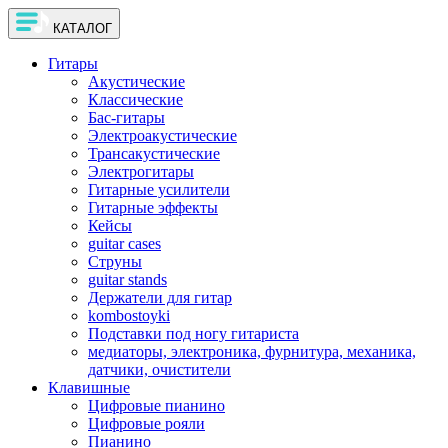
КАТАЛОГ
Гитары
Акустические
Классические
Бас-гитары
Электроакустические
Трансакустические
Электрогитары
Гитарные усилители
Гитарные эффекты
Кейсы
guitar cases
Струны
guitar stands
Держатели для гитар
kombostoyki
Подставки под ногу гитариста
медиаторы, электроника, фурнитура, механика,
датчики, очистители
Клавишные
Цифровые пианино
Цифровые рояли
Пианино