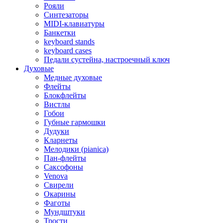
Рояли
Синтезаторы
MIDI-клавиатуры
Банкетки
keyboard stands
keyboard cases
Педали сустейна, настроечный ключ
Духовые
Медные духовые
Флейты
Блокфлейты
Вистлы
Гобои
Губные гармошки
Дудуки
Кларнеты
Мелодики (pianica)
Пан-флейты
Саксофоны
Venova
Свирели
Окарины
Фаготы
Мундштуки
Трости