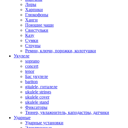
Лиры
Харпики
Глюкофоны
Ханги
Поющие чаши
Свистульки
Казу
Сумки
Струны
Ремни, ключи, порожки, колотушки
Укулеле
soprano
concert
tenor
Бас укулеле
bariton
gitalele, гиталеле
ukulele strings
ukulele cover
ukulele stand
Фиксаторы
Тюнер, увлажнитель, каподастры, датчики
Ударные
Ударные установки
Электронные