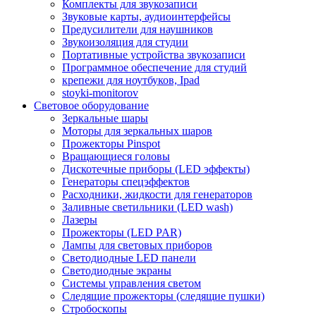
Комплекты для звукозаписи
Звуковые карты, аудиоинтерфейсы
Предусилители для наушников
Звукоизоляция для студии
Портативные устройства звукозаписи
Программное обеспечение для студий
крепежи для ноутбуков, Ipad
stoyki-monitorov
Световое оборудование
Зеркальные шары
Моторы для зеркальных шаров
Прожекторы Pinspot
Вращающиеся головы
Дискотечные приборы (LED эффекты)
Генераторы спецэффектов
Расходники, жидкости для генераторов
Заливные светильники (LED wash)
Лазеры
Прожекторы (LED PAR)
Лампы для световых приборов
Светодиодные LED панели
Светодиодные экраны
Системы управления светом
Следящие прожекторы (следящие пушки)
Стробоскопы