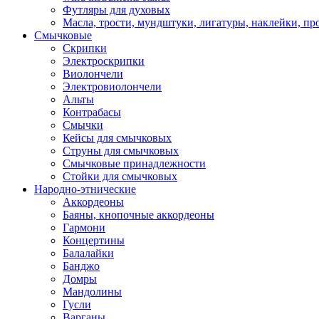
Футляры для духовых
Масла, трости, мундштуки, лигатуры, наклейки, пр
Смычковые
Скрипки
Электроскрипки
Виолончели
Электровиолончели
Альты
Контрабасы
Смычки
Кейсы для смычковых
Струны для смычковых
Смычковые принадлежности
Стойки для смычковых
Народно-этнические
Аккордеоны
Баяны, кнопочные аккордеоны
Гармони
Концертины
Балалайки
Банджо
Домры
Мандолины
Гусли
Варганы