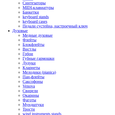
Синтезаторы
MIDI-клавиатуры
Банкетки
keyboard stands
keyboard cases
Педали сустейна, настроечный ключ
Духовые
Медные духовые
Флейты
Блокфлейты
Вистлы
Гобои
Губные гармошки
Дудуки
Кларнеты
Мелодики (pianica)
Пан-флейты
Саксофоны
Venova
Свирели
Окарины
Фаготы
Мундштуки
Трости
wind instruments stands