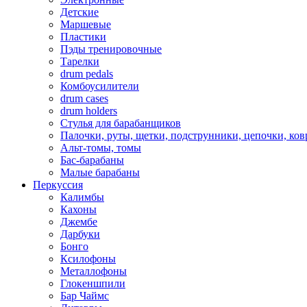
Детские
Маршевые
Пластики
Пэды тренировочные
Тарелки
drum pedals
Комбоусилители
drum cases
drum holders
Стулья для барабанщиков
Палочки, руты, щетки, подструнники, цепочки, ко
Альт-томы, томы
Бас-барабаны
Малые барабаны
Перкуссия
Калимбы
Кахоны
Джембе
Дарбуки
Бонго
Ксилофоны
Металлофоны
Глокеншпили
Бар Чаймс