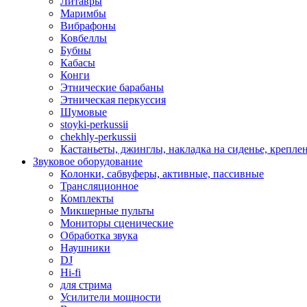
Литавры
Маримбы
Вибрафоны
Ковбеллы
Бубны
Кабасы
Конги
Этнические барабаны
Этническая перкуссия
Шумовые
stoyki-perkussii
chekhly-perkussii
Кастаньеты, джинглы, накладка на сиденье, крепл
Звуковое оборудование
Колонки, сабвуферы, активные, пассивные
Трансляционное
Комплекты
Микшерные пульты
Мониторы сценические
Обработка звука
Наушники
DJ
Hi-fi
для стрима
Усилители мощности