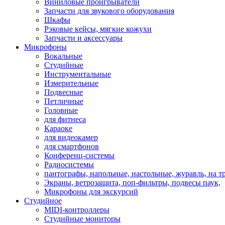
Виниловые проигрыватели
Запчасти для звукового оборудования
Шкафы
Рэковые кейсы, мягкие кожухи
Запчасти и аксессуары
Микрофоны
Вокальные
Студийные
Инструментальные
Измерительные
Подвесные
Петличные
Головные
для фитнеса
Караоке
для видеокамер
для смартфонов
Конференц-системы
Радиосистемы
пантографы, напольные, настольные, журавль, на т
Экраны, ветрозащита, поп-фильтры, подвесы паук,
Микрофоны для экскурсий
Студийное
MIDI-контроллеры
Студийные мониторы