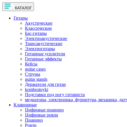
КАТАЛОГ
Гитары
Акустические
Классические
Бас-гитары
Электроакустические
Трансакустические
Электрогитары
Гитарные усилители
Гитарные эффекты
Кейсы
guitar cases
Струны
guitar stands
Держатели для гитар
kombostoyki
Подставки под ногу гитариста
медиаторы, электроника, фурнитура, механика, дат
Клавишные
Цифровые пианино
Цифровые рояли
Пианино
Рояли