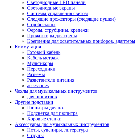
Светодиодные LED панели
Светодиодные экраны
Системы управления светом
Следящие прожекторы (следящие пушки)
Стробоскопы
Фермы, струбцины, крепежи
Прожекторы для сцены
Крепления для осветительных приборов, адаптеры
Коммутация
Готовый кабель
Кабель метраж
Мультикоры
Переходники
Разъемы
Разветвители питания
accessories
Чехлы для музыкальных инструментов
для пюпитров
Другие подставки
Пюпитры для нот
Подсветка для пюпитра
Хоровые станки
Аксессуары для музыкальных инструментов
Ноты, сувениры, литература
Струны