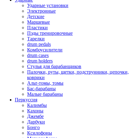
Ударные установки
Электронные
Детские
Маршевые
Пластики
Пэды тренировочные
Тарелки
drum pedals
Комбоусилители
drum cases
drum holders
Стулья для барабанщиков
Палочки, руты, щетки, подструнники, цепочки,
коврики
Альт-томы, томы
Бас-барабаны
Малые барабаны
Перкуссия
Калимбы
Кахоны
Джембе
Дарбуки
Бонго
Ксилофоны