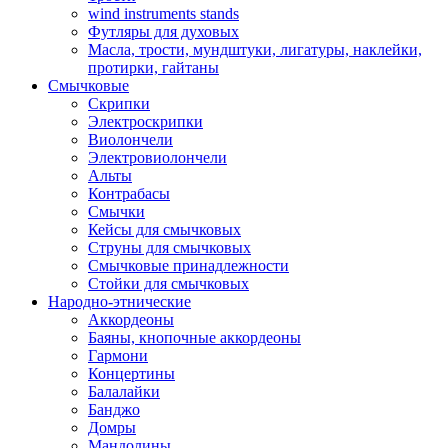
wind instruments stands
Футляры для духовых
Масла, трости, мундштуки, лигатуры, наклейки,
протирки, гайтаны
Смычковые
Скрипки
Электроскрипки
Виолончели
Электровиолончели
Альты
Контрабасы
Смычки
Кейсы для смычковых
Струны для смычковых
Смычковые принадлежности
Стойки для смычковых
Народно-этнические
Аккордеоны
Баяны, кнопочные аккордеоны
Гармони
Концертины
Балалайки
Банджо
Домры
Мандолины