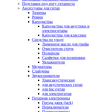
Подставки под ногу гитариста
Аксессуары для гитар
Тюнеры
Ремни
Каподастры
Каподастры для акустики и
электрогитары
Каподастры для классики
Средства по уходу
Лимонное масло для грифа
Очистители струн
Полироли
Салфетки для полировки
Увлажнители
Медиаторы
Слайдеры
Звукосниматели
Трансакустические
для акустических гитар
для бас-гитар
для электрогитар
Гитарная электроника
Гнезда джек (jack)
Переключатели
Потенциометры