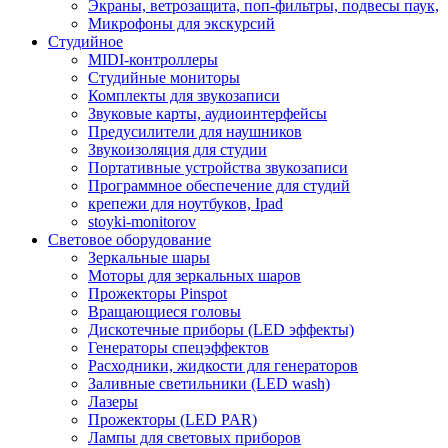
Экраны, ветрозащита, поп-фильтры, подвесы паук,
Микрофоны для экскурсий
Студийное
MIDI-контроллеры
Студийные мониторы
Комплекты для звукозаписи
Звуковые карты, аудиоинтерфейсы
Предусилители для наушников
Звукоизоляция для студии
Портативные устройства звукозаписи
Программное обеспечение для студий
крепежи для ноутбуков, Ipad
stoyki-monitorov
Световое оборудование
Зеркальные шары
Моторы для зеркальных шаров
Прожекторы Pinspot
Вращающиеся головы
Дискотечные приборы (LED эффекты)
Генераторы спецэффектов
Расходники, жидкости для генераторов
Заливные светильники (LED wash)
Лазеры
Прожекторы (LED PAR)
Лампы для световых приборов