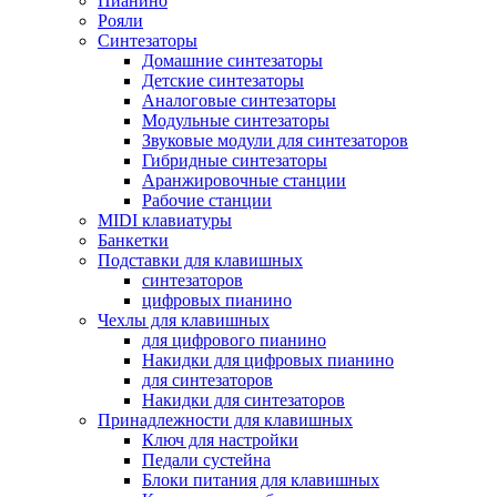
Пианино
Рояли
Синтезаторы
Домашние синтезаторы
Детские синтезаторы
Аналоговые синтезаторы
Модульные синтезаторы
Звуковые модули для синтезаторов
Гибридные синтезаторы
Аранжировочные станции
Рабочие станции
MIDI клавиатуры
Банкетки
Подставки для клавишных
синтезаторов
цифровых пианино
Чехлы для клавишных
для цифрового пианино
Накидки для цифровых пианино
для синтезаторов
Накидки для синтезаторов
Принадлежности для клавишных
Ключ для настройки
Педали сустейна
Блоки питания для клавишных