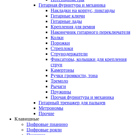
Гитарная фурнитура и механика
Накладки на корпус, пикгарды
Гитарные ключи
Гитарные лады
Крепления для ремня
Наконечник гитарного переключателя
Колки
Порожки
Стреплоки
Струнодержатели
Фиксаторы, колышки для крепления
струн
Камертоны
Ручки громкости, тона
Тремоло
Рычаги
Пружины
Прочая фурнитура и механика
Гитарный тренажер для пальцев
Метрономы
Прочие
Клавишные
Цифровые пианино
Цифровые рояли