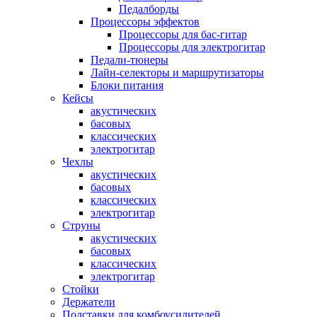
Педалборды
Процессоры эффектов
Процессоры для бас-гитар
Процессоры для электрогитар
Педали-тюнеры
Лайн-селекторы и маршрутизаторы
Блоки питания
Кейсы
акустических
басовых
классических
электрогитар
Чехлы
акустических
басовых
классических
электрогитар
Струны
акустических
басовых
классических
электрогитар
Стойки
Держатели
Подставки для комбоусилителей