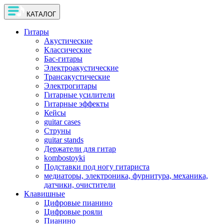
КАТАЛОГ
Гитары
Акустические
Классические
Бас-гитары
Электроакустические
Трансакустические
Электрогитары
Гитарные усилители
Гитарные эффекты
Кейсы
guitar cases
Струны
guitar stands
Держатели для гитар
kombostoyki
Подставки под ногу гитариста
медиаторы, электроника, фурнитура, механика,
датчики, очистители
Клавишные
Цифровые пианино
Цифровые рояли
Пианино