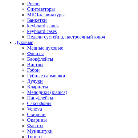
Рояли
Синтезаторы
MIDI-клавиатуры
Банкетки
keyboard stands
keyboard cases
Педали сустейна, настроечный ключ
Духовые
Медные духовые
Флейты
Блокфлейты
Вистлы
Гобои
Губные гармошки
Дудуки
Кларнеты
Мелодики (pianica)
Пан-флейты
Саксофоны
Venova
Свирели
Окарины
Фаготы
Мундштуки
Трости