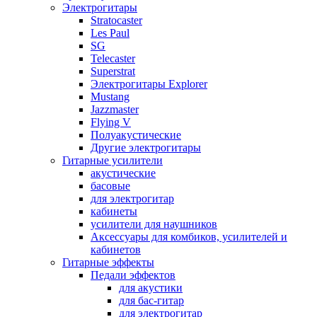
Электрогитары
Stratocaster
Les Paul
SG
Telecaster
Superstrat
Электрогитары Explorer
Mustang
Jazzmaster
Flying V
Полуакустические
Другие электрогитары
Гитарные усилители
акустические
басовые
для электрогитар
кабинеты
усилители для наушников
Аксессуары для комбиков, усилителей и
кабинетов
Гитарные эффекты
Педали эффектов
для акустики
для бас-гитар
для электрогитар