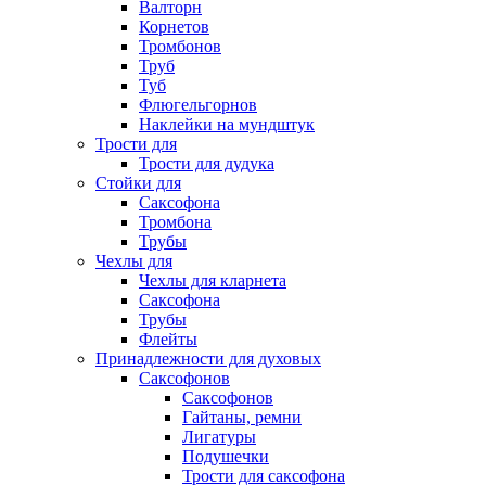
Валторн
Корнетов
Тромбонов
Труб
Туб
Флюгельгорнов
Наклейки на мундштук
Трости для
Трости для дудука
Стойки для
Саксофона
Тромбона
Трубы
Чехлы для
Чехлы для кларнета
Саксофона
Трубы
Флейты
Принадлежности для духовых
Саксофонов
Саксофонов
Гайтаны, ремни
Лигатуры
Подушечки
Трости для саксофона