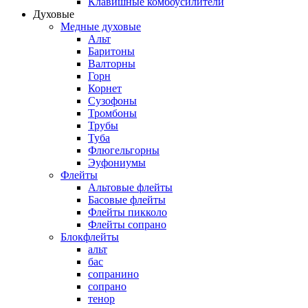
Клавишные комбоусилители
Духовые
Медные духовые
Альт
Баритоны
Валторны
Горн
Корнет
Сузофоны
Тромбоны
Трубы
Туба
Флюгельгорны
Эуфониумы
Флейты
Альтовые флейты
Басовые флейты
Флейты пикколо
Флейты сопрано
Блокфлейты
альт
бас
сопранино
сопрано
тенор