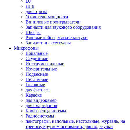
DJ
Hi-fi
для стрима
Усилители мощности
Виниловые проигрыватели
Запчасти для звукового оборудования
Шкафы
Рэковые кейсы, мягкие кожухи
Запчасти и аксессуары
Микрофоны
Вокальные
Студийные
Инструментальные
Измерительные
Подвесные
Петличные
Головные
для фитнеса
Караоке
для видеокамер
для смартфонов
Конференц-системы
Радиосистемы
пантографы, напольные, настольные, журавль, на
треноге, круглом основании, для подзвучки