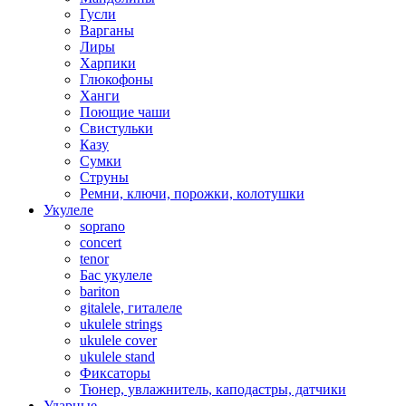
Гусли
Варганы
Лиры
Харпики
Глюкофоны
Ханги
Поющие чаши
Свистульки
Казу
Сумки
Струны
Ремни, ключи, порожки, колотушки
Укулеле
soprano
concert
tenor
Бас укулеле
bariton
gitalele, гиталеле
ukulele strings
ukulele cover
ukulele stand
Фиксаторы
Тюнер, увлажнитель, каподастры, датчики
Ударные