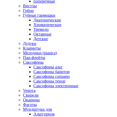
поперечные
Вистлы
Гобои
Губные гармошки
Диатонические
Хроматические
Тремоло
Октавные
Детские
Дудуки
Кларнеты
Мелодики (pianica)
Пан-флейты
Саксофоны
Саксофоны альт
Саксофоны баритон
Саксофоны сопрано
Саксофоны тенор
Саксофоны электронные
Venova
Свирели
Окарины
Фаготы
Мундштуки для
Альтгорнов