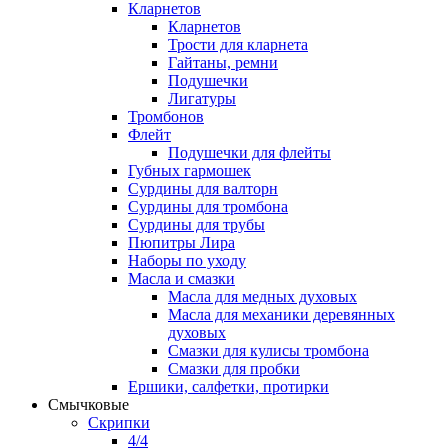
Кларнетов
Кларнетов
Трости для кларнета
Гайтаны, ремни
Подушечки
Лигатуры
Тромбонов
Флейт
Подушечки для флейты
Губных гармошек
Сурдины для валторн
Сурдины для тромбона
Сурдины для трубы
Пюпитры Лира
Наборы по уходу
Масла и смазки
Масла для медных духовых
Масла для механики деревянных
духовых
Смазки для кулисы тромбона
Смазки для пробки
Ершики, салфетки, протирки
Смычковые
Скрипки
4/4