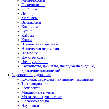
Металлофоны
Глокеншпили
Бар Чаймс
Литавры
Маримбы
Вибрафоны
Ковбеллы
Бубны
Кабасы
Конги
Этнические барабаны
Этническая перкуссия
Шумовые
stoyki-perkussii
chekhly-perkussii
Кастаньеты, джинглы, накладка на сиденье,
крепление дополнений
Звуковое оборудование
Колонки, сабвуферы, активные, пассивные
Трансляционное
Комплекты
Микшерные пульты
Мониторы сценические
Обработка звука
Наушники