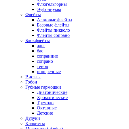
Флюгельгорны
Эуфониумы
Флейты
Альтовые флейты
Басовые флейты
Флейты пикколо
Флейты сопрано
Блокфлейты
альт
бас
сопранино
сопрано
тенор
поперечные
Вистлы
Гобои
Губные гармошки
Диатонические
Хроматические
Тремоло
Октавные
Детские
Дудуки
Кларнеты
Мелодики (pianica)