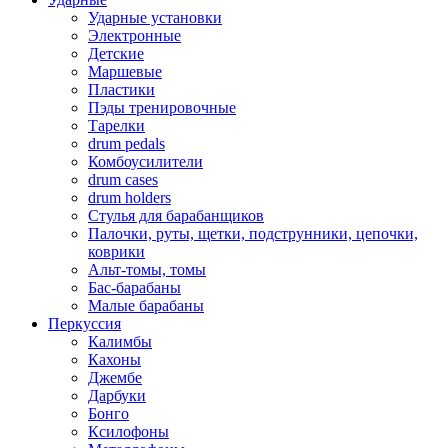
Ударные установки
Электронные
Детские
Маршевые
Пластики
Пэды тренировочные
Тарелки
drum pedals
Комбоусилители
drum cases
drum holders
Стулья для барабанщиков
Палочки, руты, щетки, подструнники, цепочки,
коврики
Альт-томы, томы
Бас-барабаны
Малые барабаны
Перкуссия
Калимбы
Кахоны
Джембе
Дарбуки
Бонго
Ксилофоны