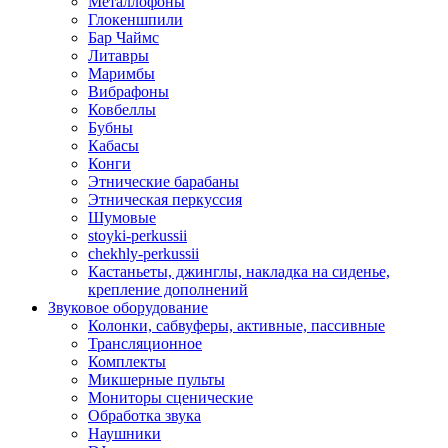
Металлофоны
Глокеншпили
Бар Чаймс
Литавры
Маримбы
Вибрафоны
Ковбеллы
Бубны
Кабасы
Конги
Этнические барабаны
Этническая перкуссия
Шумовые
stoyki-perkussii
chekhly-perkussii
Кастаньеты, джинглы, накладка на сиденье,
крепление дополнений
Звуковое оборудование
Колонки, сабвуферы, активные, пассивные
Трансляционное
Комплекты
Микшерные пульты
Мониторы сценические
Обработка звука
Наушники