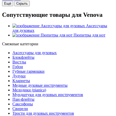
Ещё
Скрыть
Сопутствующие товары для Venova
Аксессуары
для духовых
Пюпитры для нот
Смежные категории
Аксессуары для духовых
Блокфлейты
Вистлы
Гобои
Губные гармошки
Дудуки
Кларнеты
Медные духовые инструменты
Мелодики (pianica)
Мундштуки для духовых инструментов
Пан-флейты
Саксофоны
Свирели
Трости для духовых инструментов