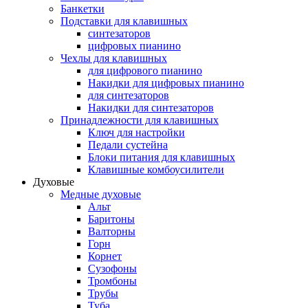
Банкетки
Подставки для клавишных
синтезаторов
цифровых пианино
Чехлы для клавишных
для цифрового пианино
Накидки для цифровых пианино
для синтезаторов
Накидки для синтезаторов
Принадлежности для клавишных
Ключ для настройки
Педали сустейна
Блоки питания для клавишных
Клавишные комбоусилители
Духовые
Медные духовые
Альт
Баритоны
Валторны
Горн
Корнет
Сузофоны
Тромбоны
Трубы
Туба