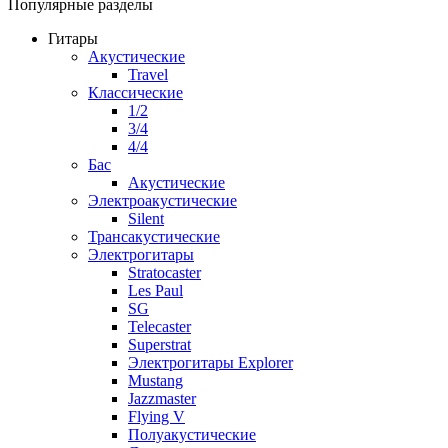
Популярные разделы
Гитары
Акустические
Travel
Классические
1/2
3/4
4/4
Бас
Акустические
Электроакустические
Silent
Трансакустические
Электрогитары
Stratocaster
Les Paul
SG
Telecaster
Superstrat
Электрогитары Explorer
Mustang
Jazzmaster
Flying V
Полуакустические