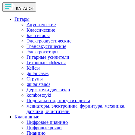
КАТАЛОГ
Гитары
Акустические
Классические
Бас-гитары
Электроакустические
Трансакустические
Электрогитары
Гитарные усилители
Гитарные эффекты
Кейсы
guitar cases
Струны
guitar stands
Держатели для гитар
kombostoyki
Подставки под ногу гитариста
медиаторы, электроника, фурнитура, механика,
датчики, очистители
Клавишные
Цифровые пианино
Цифровые рояли
Пианино