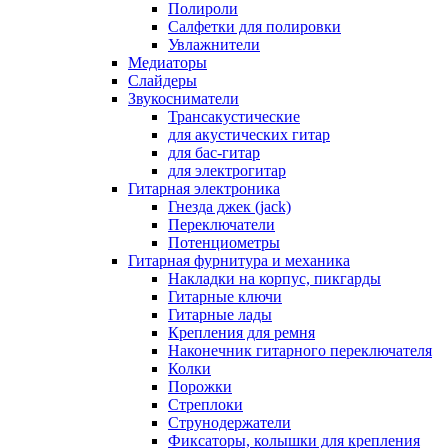
Полироли
Салфетки для полировки
Увлажнители
Медиаторы
Слайдеры
Звукосниматели
Трансакустические
для акустических гитар
для бас-гитар
для электрогитар
Гитарная электроника
Гнезда джек (jack)
Переключатели
Потенциометры
Гитарная фурнитура и механика
Накладки на корпус, пикгарды
Гитарные ключи
Гитарные лады
Крепления для ремня
Наконечник гитарного переключателя
Колки
Порожки
Стреплоки
Струнодержатели
Фиксаторы, колышки для крепления