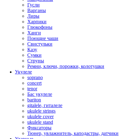
Гусли
Варганы
Лиры
Харпики
Глюкофоны
Ханги
Поющие чаши
Свистульки
Казу
Сумки
Струны
Ремни, ключи, порожки, колотушки
Укулеле
soprano
concert
tenor
Бас укулеле
bariton
gitalele, гиталеле
ukulele strings
ukulele cover
ukulele stand
Фиксаторы
Тюнер, увлажнитель, каподастры, датчики
Ударные