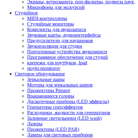
Экраны, ветрозащита, поп-фильтры, подвесы паук,
Микрофоны для экскурсий
Студийное
MIDI-контроллеры
Студийные мониторы
Комплекты для звукозаписи
Звуковые карты, аудиоинтерфейсы
Предусилители для наушников
Звукоизоляция для студии
Портативные устройства звукозаписи
Программное обеспечение для студий
крепежи для ноутбуков, Ipad
stoyki-monitorov
Световое оборудование
Зеркальные шары
Моторы для зеркальных шаров
Прожекторы Pinspot
Вращающиеся головы
Дискотечные приборы (LED эффекты)
Генераторы спецэффектов
Расходники, жидкости для генераторов
Заливные светильники (LED wash)
Лазеры
Прожекторы (LED PAR)
Лампы для световых приборов