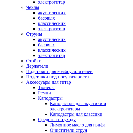
электрогитар
Чехлы
акустических
басовых
классических
электрогитар
Струны
акустических
басовых
классических
электрогитар
Стойки
Держатели
Подставки для комбоусилителей
Подставки под ногу гитариста
Аксессуары для гитар
Тюнеры
Ремни
Каподастры
Каподастры для акустики и
электрогитары
Каподастры для классики
Средства по уходу
Лимонное масло для грифа
Очистители струн