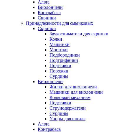
Альта
Виолончели
Контрабаса
Скрипки
Принадлежности для смычковых
Скрипки
Звукосниматели для скрипки
Колки
Машинки
Мостики
Подбородники
Подгрифники
Подставки
Порожки
Сурдины
Виолончели
Жилки для виолончели
Машинки для виолончели
Колковый механизм
Подставки
Струнодержатели
Сурдины
Упоры для шпиля
Альта
Контрабаса