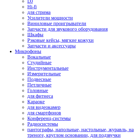
DJ
Hi-fi
для стрима
Усилители мощности
Виниловые проигрыватели
Запчасти для звукового оборудования
Шкафы
Рэковые кейсы, мягкие кожухи
Запчасти и аксессуары
Микрофоны
Вокальные
Студийные
Инструментальные
Измерительные
Подвесные
Петличные
Головные
для фитнеса
Караоке
для видеокамер
для смартфонов
Конференц-системы
Радиосистемы
пантографы, напольные, настольные, журавль, на
треноге, круглом основании, для подзвучки