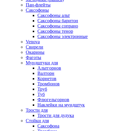
Пан-флейты
Саксофоны
Саксофоны альт
Саксофоны баритон
Саксофоны сопрано
Саксофоны тенор
Саксофоны электронные
Venova
Свирели
Окарины
Фаготы
Мундштуки для
Альтгорнов
Валторн
Корнетов
Тромбонов
Труб
Туб
Флюгельгорнов
Наклейки на мундштук
Трости для
Трости для дудука
Стойки для
Саксофона