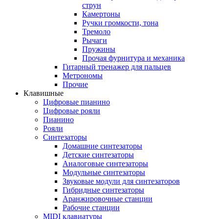
струн
Камертоны
Ручки громкости, тона
Тремоло
Рычаги
Пружины
Прочая фурнитура и механика
Гитарный тренажер для пальцев
Метрономы
Прочие
Клавишные
Цифровые пианино
Цифровые рояли
Пианино
Рояли
Синтезаторы
Домашние синтезаторы
Детские синтезаторы
Аналоговые синтезаторы
Модульные синтезаторы
Звуковые модули для синтезаторов
Гибридные синтезаторы
Аранжировочные станции
Рабочие станции
MIDI клавиатуры