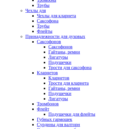
Тромбона
Трубы
Чехлы для
Чехлы для кларнета
Саксофона
Трубы
Флейты
Принадлежности для духовых
Саксофонов
Саксофонов
Гайтаны, ремни
Лигатуры
Подушечки
Трости для саксофона
Кларнетов
Кларнетов
Трости для кларнета
Гайтаны, ремни
Подушечки
Лигатуры
Тромбонов
Флейт
Подушечки для флейты
Губных гармошек
Сурдины для валторн