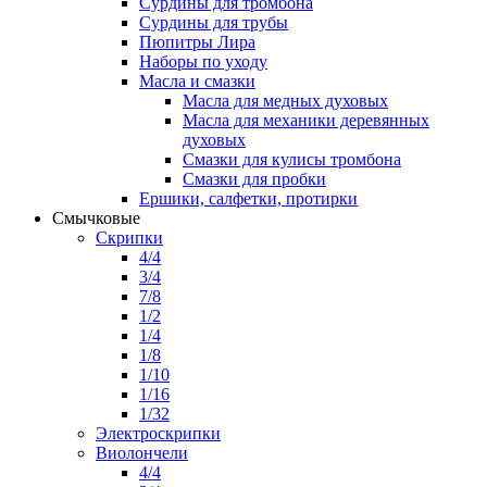
Сурдины для тромбона
Сурдины для трубы
Пюпитры Лира
Наборы по уходу
Масла и смазки
Масла для медных духовых
Масла для механики деревянных
духовых
Смазки для кулисы тромбона
Смазки для пробки
Ершики, салфетки, протирки
Смычковые
Скрипки
4/4
3/4
7/8
1/2
1/4
1/8
1/10
1/16
1/32
Электроскрипки
Виолончели
4/4