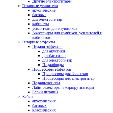
Другие электрогитары
Гитарные усилители
акустические
басовые
для электрогитар
кабинеты
усилители для наушников
Аксессуары для комбиков, усилителей и
кабинетов
Гитарные эффекты
Педали эффектов
для акустики
для бас-гитар
для электрогитар
Педалборды
Процессоры эффектов
Процессоры для бас-гитар
Процессоры для электрогитар
Педали-тюнеры
Лайн-селекторы и маршрутизаторы
Блоки питания
Кейсы
акустических
басовых
классических