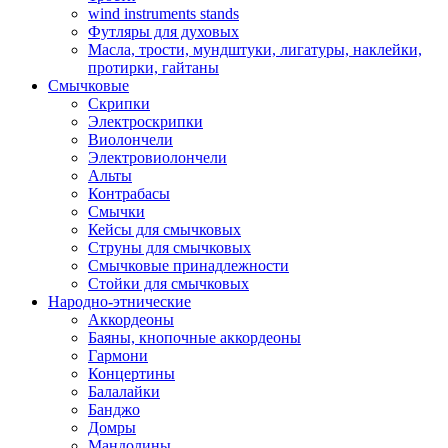
wind instruments stands
Футляры для духовых
Масла, трости, мундштуки, лигатуры, наклейки,
протирки, гайтаны
Смычковые
Скрипки
Электроскрипки
Виолончели
Электровиолончели
Альты
Контрабасы
Смычки
Кейсы для смычковых
Струны для смычковых
Смычковые принадлежности
Стойки для смычковых
Народно-этнические
Аккордеоны
Баяны, кнопочные аккордеоны
Гармони
Концертины
Балалайки
Банджо
Домры
Мандолины