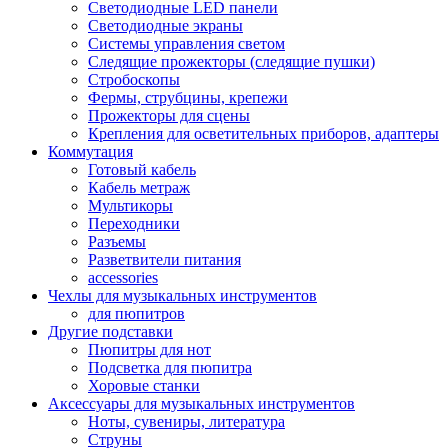
Светодиодные LED панели
Светодиодные экраны
Системы управления светом
Следящие прожекторы (следящие пушки)
Стробоскопы
Фермы, струбцины, крепежи
Прожекторы для сцены
Крепления для осветительных приборов, адаптеры
Коммутация
Готовый кабель
Кабель метраж
Мультикоры
Переходники
Разъемы
Разветвители питания
accessories
Чехлы для музыкальных инструментов
для пюпитров
Другие подставки
Пюпитры для нот
Подсветка для пюпитра
Хоровые станки
Аксессуары для музыкальных инструментов
Ноты, сувениры, литература
Струны