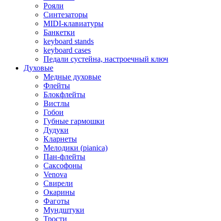
Рояли
Синтезаторы
MIDI-клавиатуры
Банкетки
keyboard stands
keyboard cases
Педали сустейна, настроечный ключ
Духовые
Медные духовые
Флейты
Блокфлейты
Вистлы
Гобои
Губные гармошки
Дудуки
Кларнеты
Мелодики (pianica)
Пан-флейты
Саксофоны
Venova
Свирели
Окарины
Фаготы
Мундштуки
Трости