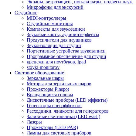
Экраны, ветрозащита, поп-фильтры, подвесы паук,
Микрофоны для экскурсий
Студийное
MIDI-контроллеры
Студийные мониторы
Комплекты для звукозаписи
Звуковые карты, аудиоинтерфейсы
Предусилители для наушников
Звукоизоляция для студии
Портативные устройства звукозаписи
Программное обеспечение для студий
крепежи для ноутбуков, Ipad
stoyki-monitorov
Световое оборудование
Зеркальные шары
Моторы для зеркальных шаров
Прожекторы Pinspot
Вращающиеся головы
Дискотечные приборы (LED эффекты)
Генераторы спецэффектов
Расходники, жидкости для генераторов
Заливные светильники (LED wash)
Лазеры
Прожекторы (LED PAR)
Лампы для световых приборов