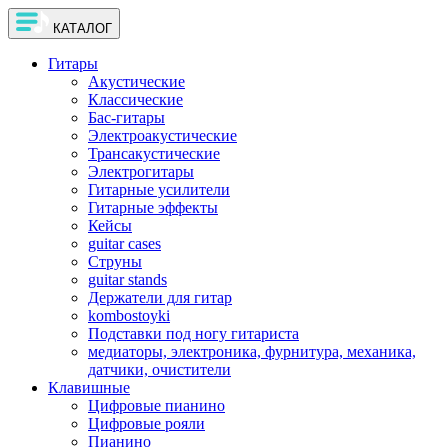
КАТАЛОГ
Гитары
Акустические
Классические
Бас-гитары
Электроакустические
Трансакустические
Электрогитары
Гитарные усилители
Гитарные эффекты
Кейсы
guitar cases
Струны
guitar stands
Держатели для гитар
kombostoyki
Подставки под ногу гитариста
медиаторы, электроника, фурнитура, механика,
датчики, очистители
Клавишные
Цифровые пианино
Цифровые рояли
Пианино