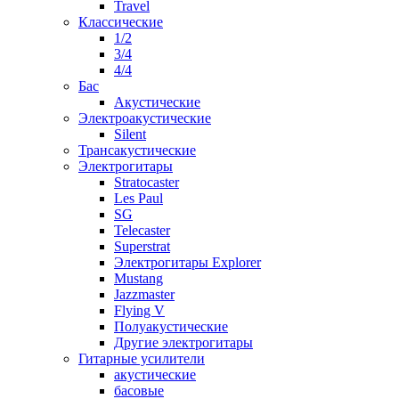
Travel
Классические
1/2
3/4
4/4
Бас
Акустические
Электроакустические
Silent
Трансакустические
Электрогитары
Stratocaster
Les Paul
SG
Telecaster
Superstrat
Электрогитары Explorer
Mustang
Jazzmaster
Flying V
Полуакустические
Другие электрогитары
Гитарные усилители
акустические
басовые