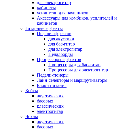
для электрогитар
кабинеты
усилители для наушников
Аксессуары для комбиков, усилителей и
кабинетов
Гитарные эффекты
Педали эффектов
для акустики
для бас-гитар
для электрогитар
Педалборды
Процессоры эффектов
Процессоры для бас-гитар
Процессоры для электрогитар
Педали-тюнеры
Лайн-селекторы и маршрутизаторы
Блоки питания
Кейсы
акустических
басовых
классических
электрогитар
Чехлы
акустических
басовых