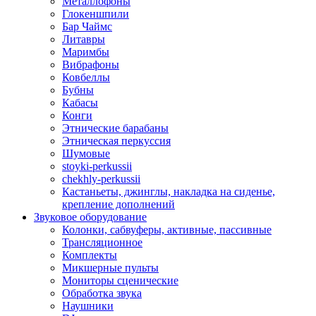
Металлофоны
Глокеншпили
Бар Чаймс
Литавры
Маримбы
Вибрафоны
Ковбеллы
Бубны
Кабасы
Конги
Этнические барабаны
Этническая перкуссия
Шумовые
stoyki-perkussii
chekhly-perkussii
Кастаньеты, джинглы, накладка на сиденье,
крепление дополнений
Звуковое оборудование
Колонки, сабвуферы, активные, пассивные
Трансляционное
Комплекты
Микшерные пульты
Мониторы сценические
Обработка звука
Наушники