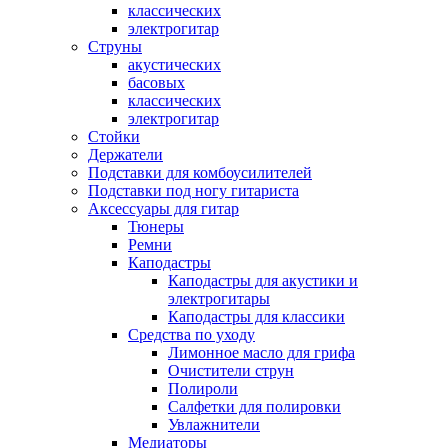
классических
электрогитар
Струны
акустических
басовых
классических
электрогитар
Стойки
Держатели
Подставки для комбоусилителей
Подставки под ногу гитариста
Аксессуары для гитар
Тюнеры
Ремни
Каподастры
Каподастры для акустики и
электрогитары
Каподастры для классики
Средства по уходу
Лимонное масло для грифа
Очистители струн
Полироли
Салфетки для полировки
Увлажнители
Медиаторы