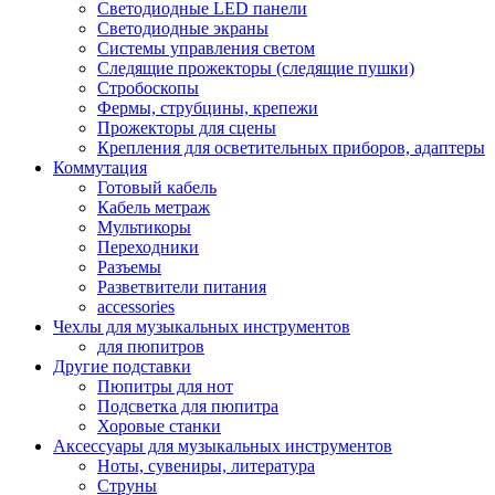
Светодиодные LED панели
Светодиодные экраны
Системы управления светом
Следящие прожекторы (следящие пушки)
Стробоскопы
Фермы, струбцины, крепежи
Прожекторы для сцены
Крепления для осветительных приборов, адаптеры
Коммутация
Готовый кабель
Кабель метраж
Мультикоры
Переходники
Разъемы
Разветвители питания
accessories
Чехлы для музыкальных инструментов
для пюпитров
Другие подставки
Пюпитры для нот
Подсветка для пюпитра
Хоровые станки
Аксессуары для музыкальных инструментов
Ноты, сувениры, литература
Струны