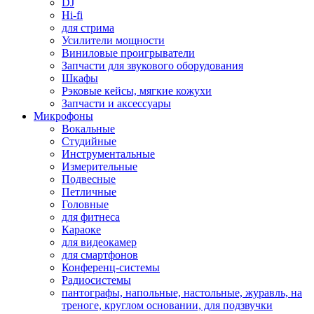
DJ
Hi-fi
для стрима
Усилители мощности
Виниловые проигрыватели
Запчасти для звукового оборудования
Шкафы
Рэковые кейсы, мягкие кожухи
Запчасти и аксессуары
Микрофоны
Вокальные
Студийные
Инструментальные
Измерительные
Подвесные
Петличные
Головные
для фитнеса
Караоке
для видеокамер
для смартфонов
Конференц-системы
Радиосистемы
пантографы, напольные, настольные, журавль, на
треноге, круглом основании, для подзвучки