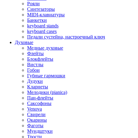
Рояли
Синтезаторы
MIDI-клавиатуры
Банкетки
keyboard stands
keyboard cases
Педали сустейна, настроечный ключ
Духовые
Медные духовые
Флейты
Блокфлейты
Вистлы
Гобои
Губные гармошки
Дудуки
Кларнеты
Мелодики (pianica)
Пан-флейты
Саксофоны
Venova
Свирели
Окарины
Фаготы
Мундштуки
Трости