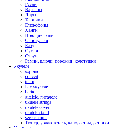
Гусли
Варганы
Лиры
Харпики
Глюкофоны
Ханги
Поющие чаши
Свистульки
Казу
Сумки
Струны
Ремни, ключи, порожки, колотушки
Укулеле
soprano
concert
tenor
Бас укулеле
bariton
gitalele, гиталеле
ukulele strings
ukulele cover
ukulele stand
Фиксаторы
Тюнер, увлажнитель, каподастры, датчики
Ударные