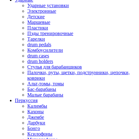
Ударные установки
Электронные
Детские
Маршевые
Пластики
Пэды тренировочные
Тарелки
drum pedals
Комбоусилители
drum cases
drum holders
Стулья для барабанщиков
Палочки, руты, щетки, подструнники, цепочки,
коврики
Альт-томы, томы
Бас-барабаны
Малые барабаны
Перкуссия
Калимбы
Кахоны
Джембе
Дарбуки
Бонго
Ксилофоны