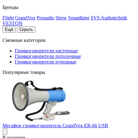
Бренды
Flight
GrandVox
Proaudio
Show
Soundking
SVS Audiotechnik
VESTON
Ещё
Скрыть
Смежные категории
Громкоговорители настенные
Громкоговорители потолочные
Громкоговорители рупорные
Популярные товары
Мегафон громкоговоритель GrandVox ER-66 USB
В наличии