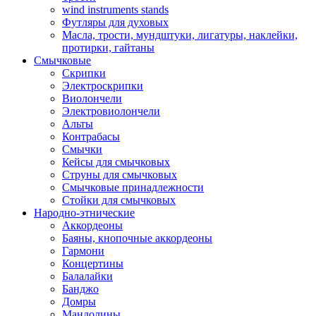
wind instruments stands
Футляры для духовых
Масла, трости, мундштуки, лигатуры, наклейки,
протирки, гайтаны
Смычковые
Скрипки
Электроскрипки
Виолончели
Электровиолончели
Альты
Контрабасы
Смычки
Кейсы для смычковых
Струны для смычковых
Смычковые принадлежности
Стойки для смычковых
Народно-этнические
Аккордеоны
Баяны, кнопочные аккордеоны
Гармони
Концертины
Балалайки
Банджо
Домры
Мандолины