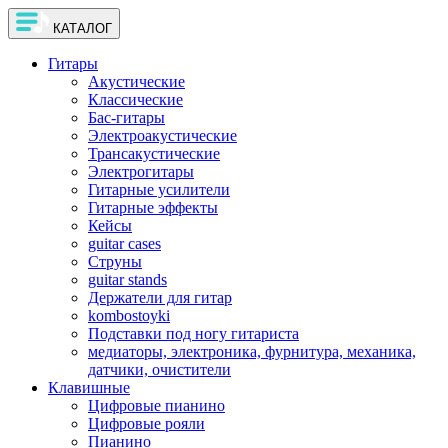
КАТАЛОГ
Гитары
Акустические
Классические
Бас-гитары
Электроакустические
Трансакустические
Электрогитары
Гитарные усилители
Гитарные эффекты
Кейсы
guitar cases
Струны
guitar stands
Держатели для гитар
kombostoyki
Подставки под ногу гитариста
медиаторы, электроника, фурнитура, механика,
датчики, очистители
Клавишные
Цифровые пианино
Цифровые рояли
Пианино