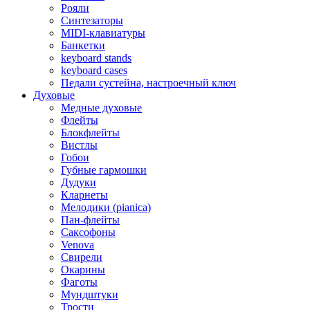
Рояли
Синтезаторы
MIDI-клавиатуры
Банкетки
keyboard stands
keyboard cases
Педали сустейна, настроечный ключ
Духовые
Медные духовые
Флейты
Блокфлейты
Вистлы
Гобои
Губные гармошки
Дудуки
Кларнеты
Мелодики (pianica)
Пан-флейты
Саксофоны
Venova
Свирели
Окарины
Фаготы
Мундштуки
Трости