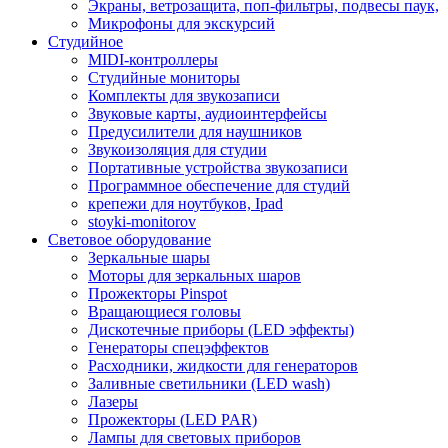
Экраны, ветрозащита, поп-фильтры, подвесы паук,
Микрофоны для экскурсий
Студийное
MIDI-контроллеры
Студийные мониторы
Комплекты для звукозаписи
Звуковые карты, аудиоинтерфейсы
Предусилители для наушников
Звукоизоляция для студии
Портативные устройства звукозаписи
Программное обеспечение для студий
крепежи для ноутбуков, Ipad
stoyki-monitorov
Световое оборудование
Зеркальные шары
Моторы для зеркальных шаров
Прожекторы Pinspot
Вращающиеся головы
Дискотечные приборы (LED эффекты)
Генераторы спецэффектов
Расходники, жидкости для генераторов
Заливные светильники (LED wash)
Лазеры
Прожекторы (LED PAR)
Лампы для световых приборов