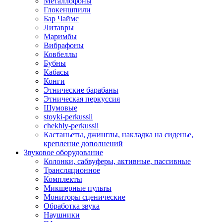
Металлофоны
Глокеншпили
Бар Чаймс
Литавры
Маримбы
Вибрафоны
Ковбеллы
Бубны
Кабасы
Конги
Этнические барабаны
Этническая перкуссия
Шумовые
stoyki-perkussii
chekhly-perkussii
Кастаньеты, джинглы, накладка на сиденье,
крепление дополнений
Звуковое оборудование
Колонки, сабвуферы, активные, пассивные
Трансляционное
Комплекты
Микшерные пульты
Мониторы сценические
Обработка звука
Наушники