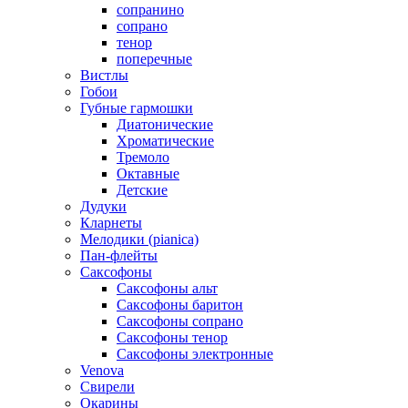
сопранино
сопрано
тенор
поперечные
Вистлы
Гобои
Губные гармошки
Диатонические
Хроматические
Тремоло
Октавные
Детские
Дудуки
Кларнеты
Мелодики (pianica)
Пан-флейты
Саксофоны
Саксофоны альт
Саксофоны баритон
Саксофоны сопрано
Саксофоны тенор
Саксофоны электронные
Venova
Свирели
Окарины