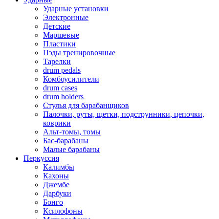
Ударные установки
Электронные
Детские
Маршевые
Пластики
Пэды тренировочные
Тарелки
drum pedals
Комбоусилители
drum cases
drum holders
Стулья для барабанщиков
Палочки, руты, щетки, подструнники, цепочки,
коврики
Альт-томы, томы
Бас-барабаны
Малые барабаны
Перкуссия
Калимбы
Кахоны
Джембе
Дарбуки
Бонго
Ксилофоны