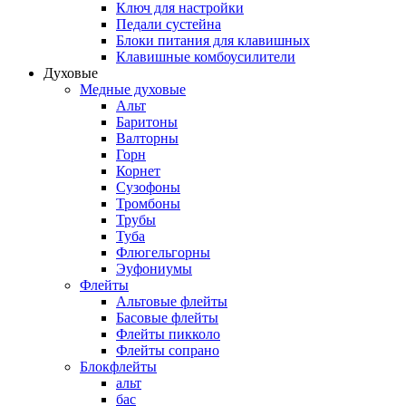
Ключ для настройки
Педали сустейна
Блоки питания для клавишных
Клавишные комбоусилители
Духовые
Медные духовые
Альт
Баритоны
Валторны
Горн
Корнет
Сузофоны
Тромбоны
Трубы
Туба
Флюгельгорны
Эуфониумы
Флейты
Альтовые флейты
Басовые флейты
Флейты пикколо
Флейты сопрано
Блокфлейты
альт
бас