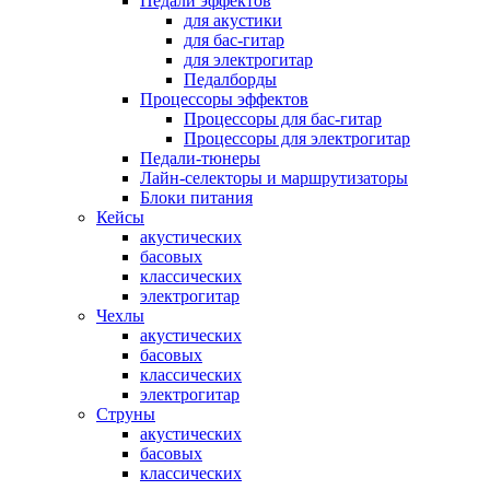
Педали эффектов
для акустики
для бас-гитар
для электрогитар
Педалборды
Процессоры эффектов
Процессоры для бас-гитар
Процессоры для электрогитар
Педали-тюнеры
Лайн-селекторы и маршрутизаторы
Блоки питания
Кейсы
акустических
басовых
классических
электрогитар
Чехлы
акустических
басовых
классических
электрогитар
Струны
акустических
басовых
классических