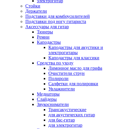
электрогитар
Стойки
Держатели
Подставки для комбоусилителей
Подставки под ногу гитариста
Аксессуары для гитар
Тюнеры
Ремни
Каподастры
Каподастры для акустики и
электрогитары
Каподастры для классики
Средства по уходу
Лимонное масло для грифа
Очистители струн
Полироли
Салфетки для полировки
Увлажнители
Медиаторы
Слайдеры
Звукосниматели
Трансакустические
для акустических гитар
для бас-гитар
для электрогитар