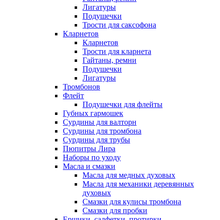
Лигатуры
Подушечки
Трости для саксофона
Кларнетов
Кларнетов
Трости для кларнета
Гайтаны, ремни
Подушечки
Лигатуры
Тромбонов
Флейт
Подушечки для флейты
Губных гармошек
Сурдины для валторн
Сурдины для тромбона
Сурдины для трубы
Пюпитры Лира
Наборы по уходу
Масла и смазки
Масла для медных духовых
Масла для механики деревянных
духовых
Смазки для кулисы тромбона
Смазки для пробки
Ершики, салфетки, протирки