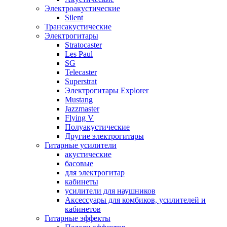
Электроакустические
Silent
Трансакустические
Электрогитары
Stratocaster
Les Paul
SG
Telecaster
Superstrat
Электрогитары Explorer
Mustang
Jazzmaster
Flying V
Полуакустические
Другие электрогитары
Гитарные усилители
акустические
басовые
для электрогитар
кабинеты
усилители для наушников
Аксессуары для комбиков, усилителей и
кабинетов
Гитарные эффекты