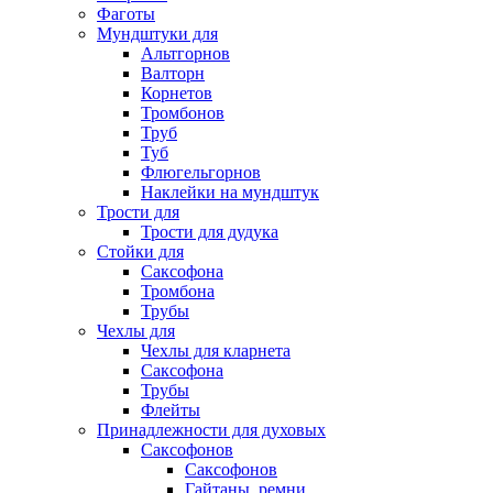
Фаготы
Мундштуки для
Альтгорнов
Валторн
Корнетов
Тромбонов
Труб
Туб
Флюгельгорнов
Наклейки на мундштук
Трости для
Трости для дудука
Стойки для
Саксофона
Тромбона
Трубы
Чехлы для
Чехлы для кларнета
Саксофона
Трубы
Флейты
Принадлежности для духовых
Саксофонов
Саксофонов
Гайтаны, ремни