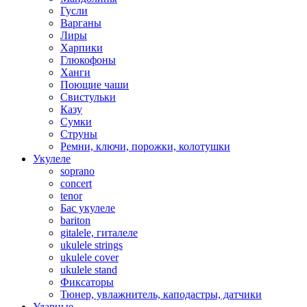
Гусли
Варганы
Лиры
Харпики
Глюкофоны
Ханги
Поющие чаши
Свистульки
Казу
Сумки
Струны
Ремни, ключи, порожки, колотушки
Укулеле
soprano
concert
tenor
Бас укулеле
bariton
gitalele, гиталеле
ukulele strings
ukulele cover
ukulele stand
Фиксаторы
Тюнер, увлажнитель, каподастры, датчики
Ударные