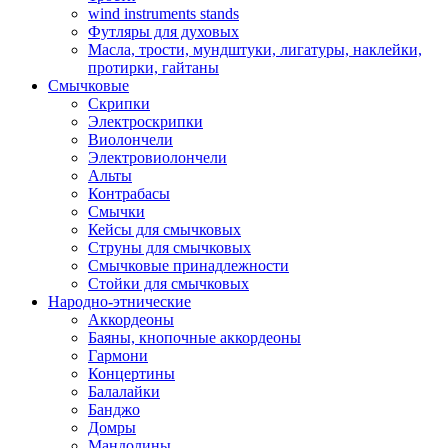
wind instruments stands
Футляры для духовых
Масла, трости, мундштуки, лигатуры, наклейки,
протирки, гайтаны
Смычковые
Скрипки
Электроскрипки
Виолончели
Электровиолончели
Альты
Контрабасы
Смычки
Кейсы для смычковых
Струны для смычковых
Смычковые принадлежности
Стойки для смычковых
Народно-этнические
Аккордеоны
Баяны, кнопочные аккордеоны
Гармони
Концертины
Балалайки
Банджо
Домры
Мандолины