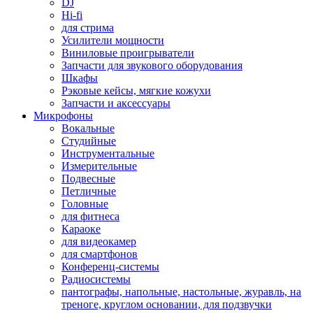
DJ
Hi-fi
для стрима
Усилители мощности
Виниловые проигрыватели
Запчасти для звукового оборудования
Шкафы
Рэковые кейсы, мягкие кожухи
Запчасти и аксессуары
Микрофоны
Вокальные
Студийные
Инструментальные
Измерительные
Подвесные
Петличные
Головные
для фитнеса
Караоке
для видеокамер
для смартфонов
Конференц-системы
Радиосистемы
пантографы, напольные, настольные, журавль, на
треноге, круглом основании, для подзвучки