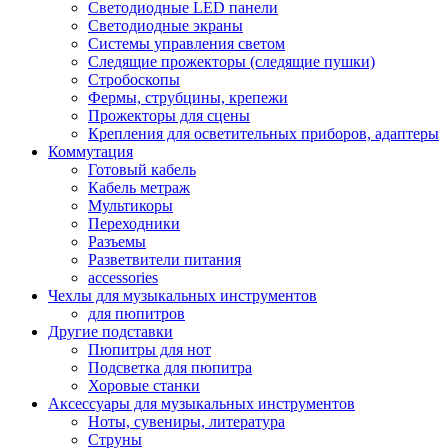
Светодиодные LED панели
Светодиодные экраны
Системы управления светом
Следящие прожекторы (следящие пушки)
Стробоскопы
Фермы, струбцины, крепежи
Прожекторы для сцены
Крепления для осветительных приборов, адаптеры
Коммутация
Готовый кабель
Кабель метраж
Мультикоры
Переходники
Разъемы
Разветвители питания
accessories
Чехлы для музыкальных инструментов
для пюпитров
Другие подставки
Пюпитры для нот
Подсветка для пюпитра
Хоровые станки
Аксессуары для музыкальных инструментов
Ноты, сувениры, литература
Струны