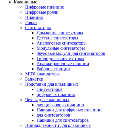
Клавишные
Цифровые пианино
Цифровые рояли
Пианино
Рояли
Синтезаторы
Домашние синтезаторы
Детские синтезаторы
Аналоговые синтезаторы
Модульные синтезаторы
Звуковые модули для синтезаторов
Гибридные синтезаторы
Аранжировочные станции
Рабочие станции
MIDI клавиатуры
Банкетки
Подставки для клавишных
синтезаторов
цифровых пианино
Чехлы для клавишных
для цифрового пианино
Накидки для цифровых пианино
для синтезаторов
Накидки для синтезаторов
Принадлежности для клавишных