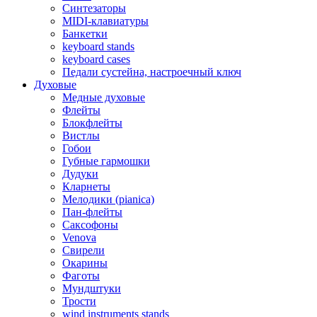
Синтезаторы
MIDI-клавиатуры
Банкетки
keyboard stands
keyboard cases
Педали сустейна, настроечный ключ
Духовые
Медные духовые
Флейты
Блокфлейты
Вистлы
Гобои
Губные гармошки
Дудуки
Кларнеты
Мелодики (pianica)
Пан-флейты
Саксофоны
Venova
Свирели
Окарины
Фаготы
Мундштуки
Трости
wind instruments stands