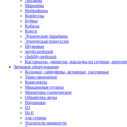
Литавры
Маримбы
Вибрафоны
Ковбеллы
Бубны
Кабасы
Конги
Этнические барабаны
Этническая перкуссия
Шумовые
stoyki-perkussii
chekhly-perkussii
Кастаньеты, джинглы, накладка на сиденье, крепл
Звуковое оборудование
Колонки, сабвуферы, активные, пассивные
Трансляционное
Комплекты
Микшерные пульты
Мониторы сценические
Обработка звука
Наушники
DJ
Hi-fi
для стрима
Усилители мощности