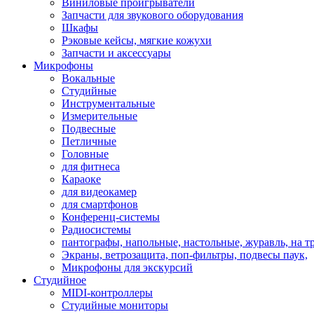
Виниловые проигрыватели
Запчасти для звукового оборудования
Шкафы
Рэковые кейсы, мягкие кожухи
Запчасти и аксессуары
Микрофоны
Вокальные
Студийные
Инструментальные
Измерительные
Подвесные
Петличные
Головные
для фитнеса
Караоке
для видеокамер
для смартфонов
Конференц-системы
Радиосистемы
пантографы, напольные, настольные, журавль, на т
Экраны, ветрозащита, поп-фильтры, подвесы паук,
Микрофоны для экскурсий
Студийное
MIDI-контроллеры
Студийные мониторы