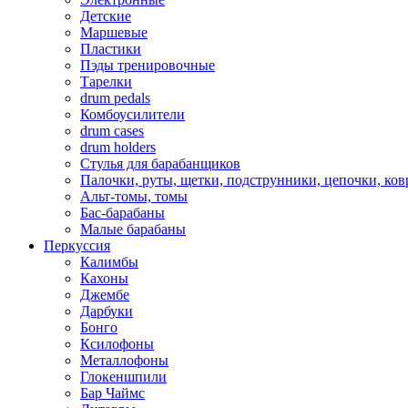
Детские
Маршевые
Пластики
Пэды тренировочные
Тарелки
drum pedals
Комбоусилители
drum cases
drum holders
Стулья для барабанщиков
Палочки, руты, щетки, подструнники, цепочки, ко
Альт-томы, томы
Бас-барабаны
Малые барабаны
Перкуссия
Калимбы
Кахоны
Джембе
Дарбуки
Бонго
Ксилофоны
Металлофоны
Глокеншпили
Бар Чаймс