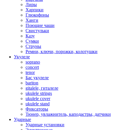
Лиры
Харпики
Глюкофоны
Ханги
Поющие чаши
Свистульки
Казу
Сумки
Струны
Ремни, ключи, порожки, колотушки
Укулеле
soprano
concert
tenor
Бас укулеле
bariton
gitalele, гиталеле
ukulele strings
ukulele cover
ukulele stand
Фиксаторы
Тюнер, увлажнитель, каподастры, датчики
Ударные
Ударные установки
Электронные