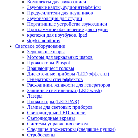
Комплекты для звукозаписи
Звуковые карты, аудиоинтерфейсы
Предусилители для наушников
Звукоизоляция для студии
Портативные устройства звукозаписи
Программное обеспечение для студий
крепежи для ноутбуков, Ipad
stoyki-monitorov
Световое оборудование
Зеркальные шары
Моторы для зеркальных шаров
Прожекторы Pinspot
Вращающиеся головы
Дискотечные приборы (LED эффекты)
Генераторы спецэффектов
Расходники, жидкости для генераторов
Заливные светильники (LED wash)
Лазеры
Прожекторы (LED PAR)
Лампы для световых приборов
Светодиодные LED панели
Светодиодные экраны
Системы управления светом
Следящие прожекторы (следящие пушки)
Стробоскопы