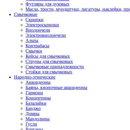
Футляры для духовых
Масла, трости, мундштуки, лигатуры, наклейки, пр
Смычковые
Скрипки
Электроскрипки
Виолончели
Электровиолончели
Альты
Контрабасы
Смычки
Кейсы для смычковых
Струны для смычковых
Смычковые принадлежности
Стойки для смычковых
Народно-этнические
Аккордеоны
Баяны, кнопочные аккордеоны
Гармони
Концертины
Балалайки
Банджо
Домры
Мандолины
Гусли
Варганы