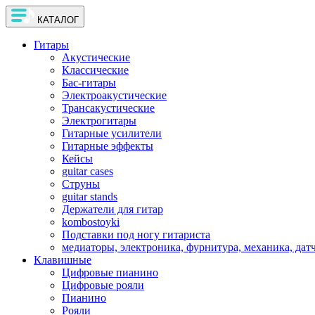
КАТАЛОГ
Гитары
Акустические
Классические
Бас-гитары
Электроакустические
Трансакустические
Электрогитары
Гитарные усилители
Гитарные эффекты
Кейсы
guitar cases
Струны
guitar stands
Держатели для гитар
kombostoyki
Подставки под ногу гитариста
медиаторы, электроника, фурнитура, механика, дат
Клавишные
Цифровые пианино
Цифровые рояли
Пианино
Рояли