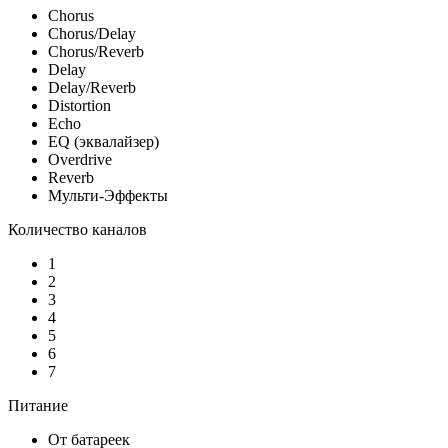
Chorus
Chorus/Delay
Chorus/Reverb
Delay
Delay/Reverb
Distortion
Echo
EQ (эквалайзер)
Overdrive
Reverb
Мульти-Эффекты
Количество каналов
1
2
3
4
5
6
7
Питание
От батареек