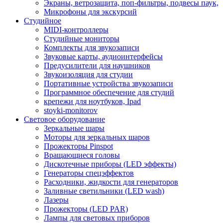
Экраны, ветрозащита, поп-фильтры, подвесы паук,
Микрофоны для экскурсий
Студийное
MIDI-контроллеры
Студийные мониторы
Комплекты для звукозаписи
Звуковые карты, аудиоинтерфейсы
Предусилители для наушников
Звукоизоляция для студии
Портативные устройства звукозаписи
Программное обеспечение для студий
крепежи для ноутбуков, Ipad
stoyki-monitorov
Световое оборудование
Зеркальные шары
Моторы для зеркальных шаров
Прожекторы Pinspot
Вращающиеся головы
Дискотечные приборы (LED эффекты)
Генераторы спецэффектов
Расходники, жидкости для генераторов
Заливные светильники (LED wash)
Лазеры
Прожекторы (LED PAR)
Лампы для световых приборов