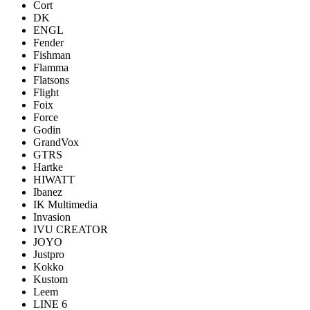
Cort
DK
ENGL
Fender
Fishman
Flamma
Flatsons
Flight
Foix
Force
Godin
GrandVox
GTRS
Hartke
HIWATT
Ibanez
IK Multimedia
Invasion
IVU CREATOR
JOYO
Justpro
Kokko
Kustom
Leem
LINE 6