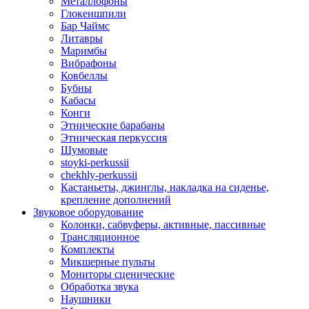
Металлофоны
Глокеншпили
Бар Чаймс
Литавры
Маримбы
Вибрафоны
Ковбеллы
Бубны
Кабасы
Конги
Этнические барабаны
Этническая перкуссия
Шумовые
stoyki-perkussii
chekhly-perkussii
Кастаньеты, джинглы, накладка на сиденье,
крепление дополнений
Звуковое оборудование
Колонки, сабвуферы, активные, пассивные
Трансляционное
Комплекты
Микшерные пульты
Мониторы сценические
Обработка звука
Наушники