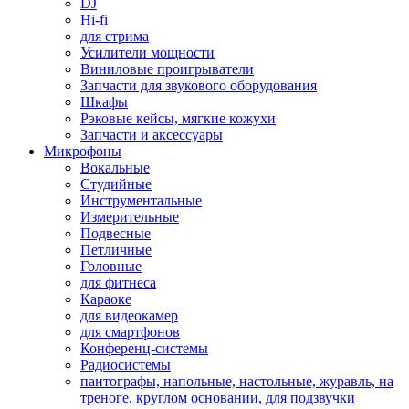
DJ
Hi-fi
для стрима
Усилители мощности
Виниловые проигрыватели
Запчасти для звукового оборудования
Шкафы
Рэковые кейсы, мягкие кожухи
Запчасти и аксессуары
Микрофоны
Вокальные
Студийные
Инструментальные
Измерительные
Подвесные
Петличные
Головные
для фитнеса
Караоке
для видеокамер
для смартфонов
Конференц-системы
Радиосистемы
пантографы, напольные, настольные, журавль, на
треноге, круглом основании, для подзвучки