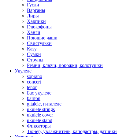
Гусли
Варганы
Лиры
Харпики
Глюкофоны
Ханги
Поющие чаши
Свистульки
Казу
Сумки
Струны
Ремни, ключи, порожки, колотушки
Укулеле
soprano
concert
tenor
Бас укулеле
bariton
gitalele, гиталеле
ukulele strings
ukulele cover
ukulele stand
Фиксаторы
Тюнер, увлажнитель, каподастры, датчики
Ударные