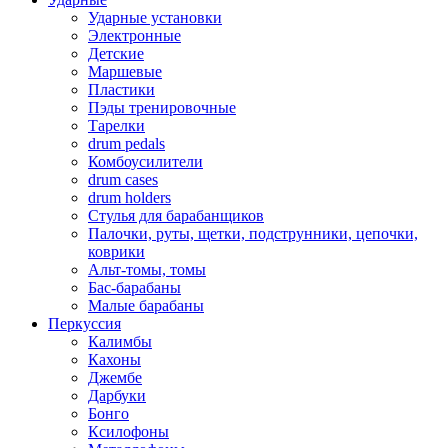
Ударные установки
Электронные
Детские
Маршевые
Пластики
Пэды тренировочные
Тарелки
drum pedals
Комбоусилители
drum cases
drum holders
Стулья для барабанщиков
Палочки, руты, щетки, подструнники, цепочки,
коврики
Альт-томы, томы
Бас-барабаны
Малые барабаны
Перкуссия
Калимбы
Кахоны
Джембе
Дарбуки
Бонго
Ксилофоны