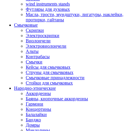
wind instruments stands
Футляры для духовых
Масла, трости, мундштуки, лигатуры, наклейки,
протирки, гайтаны
Смычковые
Скрипки
Электроскрипки
Виолончели
Электровиолончели
Альты
Контрабасы
Смычки
Кейсы для смычковых
Струны для смычковых
Смычковые принадлежности
Стойки для смычковых
Народно-этнические
Аккордеоны
Баяны, кнопочные аккордеоны
Гармони
Концертины
Балалайки
Банджо
Домры
Мандолины