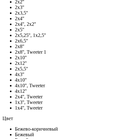
2х2''
2х3''
2х3,5''
2х4''
2х4'', 2х2''
2х5''
2х5,25'', 1х2,5''
2х6,5''
2х8''
2х8'', Tweeter 1
2х10''
2х12''
2х5,5''
4х3''
4х10''
4х10'', Tweeter
4х12''
2х4'', Tweeter
1х3'', Tweeter
1х4'', Tweeter
Цвет
Бежево-коричневый
Бежевый