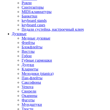
Рояли
Синтезаторы
MIDI-клавиатуры
Банкетки
keyboard stands
keyboard cases
Педали сустейна, настроечный ключ
Духовые
Медные духовые
Флейты
Блокфлейты
Вистлы
Гобои
Губные гармошки
Дудуки
Кларнеты
Мелодики (pianica)
Пан-флейты
Саксофоны
Venova
Свирели
Окарины
Фаготы
Мундштуки
Трости