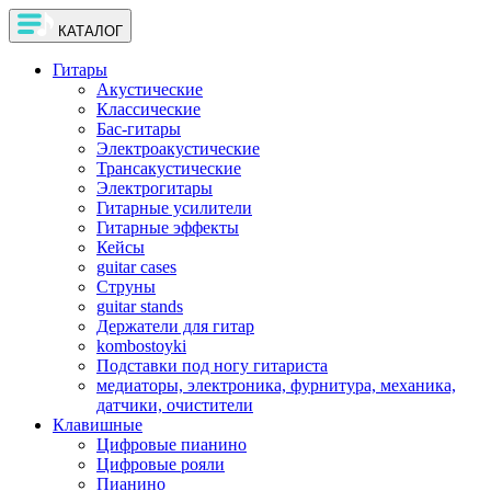
КАТАЛОГ
Гитары
Акустические
Классические
Бас-гитары
Электроакустические
Трансакустические
Электрогитары
Гитарные усилители
Гитарные эффекты
Кейсы
guitar cases
Струны
guitar stands
Держатели для гитар
kombostoyki
Подставки под ногу гитариста
медиаторы, электроника, фурнитура, механика,
датчики, очистители
Клавишные
Цифровые пианино
Цифровые рояли
Пианино