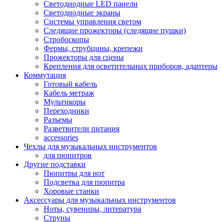
Светодиодные LED панели
Светодиодные экраны
Системы управления светом
Следящие прожекторы (следящие пушки)
Стробоскопы
Фермы, струбцины, крепежи
Прожекторы для сцены
Крепления для осветительных приборов, адаптеры
Коммутация
Готовый кабель
Кабель метраж
Мультикоры
Переходники
Разъемы
Разветвители питания
accessories
Чехлы для музыкальных инструментов
для пюпитров
Другие подставки
Пюпитры для нот
Подсветка для пюпитра
Хоровые станки
Аксессуары для музыкальных инструментов
Ноты, сувениры, литература
Струны