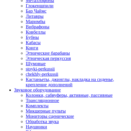
Металлофоны
Глокеншпили
Бар Чаймс
Литавры
Маримбы
Вибрафоны
Ковбеллы
Бубны
Кабасы
Конги
Этнические барабаны
Этническая перкуссия
Шумовые
stoyki-perkussii
chekhly-perkussii
Кастаньеты, джинглы, накладка на сиденье,
крепление дополнений
Звуковое оборудование
Колонки, сабвуферы, активные, пассивные
Трансляционное
Комплекты
Микшерные пульты
Мониторы сценические
Обработка звука
Наушники