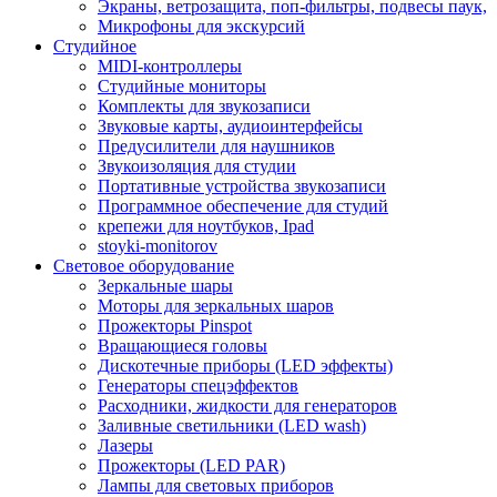
Экраны, ветрозащита, поп-фильтры, подвесы паук,
Микрофоны для экскурсий
Студийное
MIDI-контроллеры
Студийные мониторы
Комплекты для звукозаписи
Звуковые карты, аудиоинтерфейсы
Предусилители для наушников
Звукоизоляция для студии
Портативные устройства звукозаписи
Программное обеспечение для студий
крепежи для ноутбуков, Ipad
stoyki-monitorov
Световое оборудование
Зеркальные шары
Моторы для зеркальных шаров
Прожекторы Pinspot
Вращающиеся головы
Дискотечные приборы (LED эффекты)
Генераторы спецэффектов
Расходники, жидкости для генераторов
Заливные светильники (LED wash)
Лазеры
Прожекторы (LED PAR)
Лампы для световых приборов