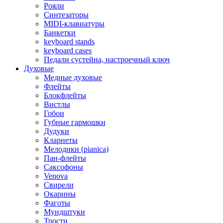
Рояли
Синтезаторы
MIDI-клавиатуры
Банкетки
keyboard stands
keyboard cases
Педали сустейна, настроечный ключ
Духовые
Медные духовые
Флейты
Блокфлейты
Вистлы
Гобои
Губные гармошки
Дудуки
Кларнеты
Мелодики (pianica)
Пан-флейты
Саксофоны
Venova
Свирели
Окарины
Фаготы
Мундштуки
Трости