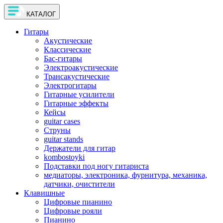
КАТАЛОГ
Гитары
Акустические
Классические
Бас-гитары
Электроакустические
Трансакустические
Электрогитары
Гитарные усилители
Гитарные эффекты
Кейсы
guitar cases
Струны
guitar stands
Держатели для гитар
kombostoyki
Подставки под ногу гитариста
медиаторы, электроника, фурнитура, механика,
датчики, очистители
Клавишные
Цифровые пианино
Цифровые рояли
Пианино