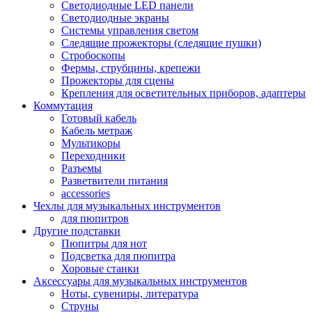
Светодиодные LED панели
Светодиодные экраны
Системы управления светом
Следящие прожекторы (следящие пушки)
Стробоскопы
Фермы, струбцины, крепежи
Прожекторы для сцены
Крепления для осветительных приборов, адаптеры
Коммутация
Готовый кабель
Кабель метраж
Мультикоры
Переходники
Разъемы
Разветвители питания
accessories
Чехлы для музыкальных инструментов
для пюпитров
Другие подставки
Пюпитры для нот
Подсветка для пюпитра
Хоровые станки
Аксессуары для музыкальных инструментов
Ноты, сувениры, литература
Струны