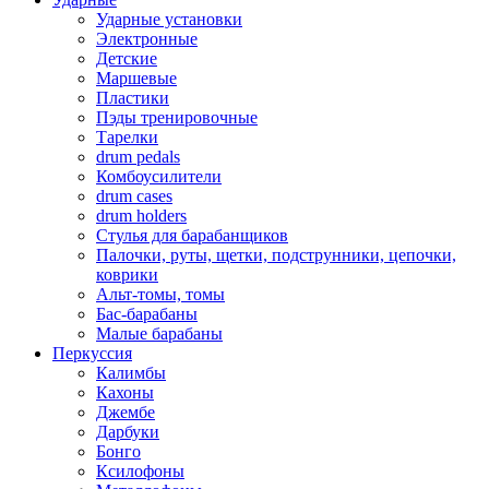
Ударные установки
Электронные
Детские
Маршевые
Пластики
Пэды тренировочные
Тарелки
drum pedals
Комбоусилители
drum cases
drum holders
Стулья для барабанщиков
Палочки, руты, щетки, подструнники, цепочки,
коврики
Альт-томы, томы
Бас-барабаны
Малые барабаны
Перкуссия
Калимбы
Кахоны
Джембе
Дарбуки
Бонго
Ксилофоны