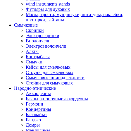
wind instruments stands
Футляры для духовых
Масла, трости, мундштуки, лигатуры, наклейки,
протирки, гайтаны
Смычковые
Скрипки
Электроскрипки
Виолончели
Электровиолончели
Альты
Контрабасы
Смычки
Кейсы для смычковых
Струны для смычковых
Смычковые принадлежности
Стойки для смычковых
Народно-этнические
Аккордеоны
Баяны, кнопочные аккордеоны
Гармони
Концертины
Балалайки
Банджо
Домры
Мандолины