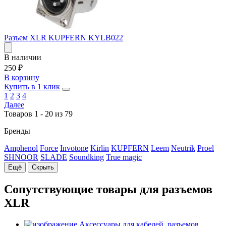
Разъем XLR KUPFERN KYLB022
В наличии
250
₽
В корзину
Купить в 1 клик
1
2
3
4
Далее
Товаров 1 - 20 из 79
Бренды
Amphenol
Force
Invotone
Kirlin
KUPFERN
Leem
Neutrik
Proel
SHNOOR
SLADE
Soundking
True magic
Ещё
Скрыть
Сопутствующие товары для разъемов
XLR