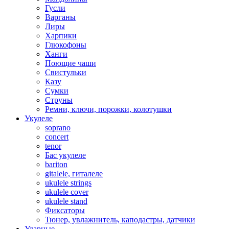
Гусли
Варганы
Лиры
Харпики
Глюкофоны
Ханги
Поющие чаши
Свистульки
Казу
Сумки
Струны
Ремни, ключи, порожки, колотушки
Укулеле
soprano
concert
tenor
Бас укулеле
bariton
gitalele, гиталеле
ukulele strings
ukulele cover
ukulele stand
Фиксаторы
Тюнер, увлажнитель, каподастры, датчики
Ударные