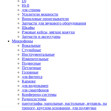
DJ
Hi-fi
для стрима
Усилители мощности
Виниловые проигрыватели
Запчасти для звукового оборудования
Шкафы
Рэковые кейсы, мягкие кожухи
Запчасти и аксессуары
Микрофоны
Вокальные
Студийные
Инструментальные
Измерительные
Подвесные
Петличные
Головные
для фитнеса
Караоке
для видеокамер
для смартфонов
Конференц-системы
Радиосистемы
пантографы, напольные, настольные, журавль, на
треноге, круглом основании, для подзвучки