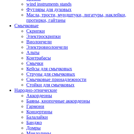
wind instruments stands
Футляры для духовых
Масла, трости, мундштуки, лигатуры, наклейки,
протирки, гайтаны
Смычковые
Скрипки
Электроскрипки
Виолончели
Электровиолончели
Альты
Контрабасы
Смычки
Кейсы для смычковых
Струны для смычковых
Смычковые принадлежности
Стойки для смычковых
Народно-этнические
Аккордеоны
Баяны, кнопочные аккордеоны
Гармони
Концертины
Балалайки
Банджо
Домры
Мандолины