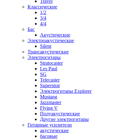
Travel
Классические
1/2
3/4
4/4
Бас
Акустические
Электроакустические
Silent
Трансакустические
Электрогитары
Stratocaster
Les Paul
SG
Telecaster
Superstrat
Электрогитары Explorer
Mustang
Jazzmaster
Flying V
Полуакустические
Другие электрогитары
Гитарные усилители
акустические
басовые