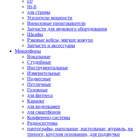
DJ
Hi-fi
для стрима
Усилители мощности
Виниловые проигрыватели
Запчасти для звукового оборудования
Шкафы
Рэковые кейсы, мягкие кожухи
Запчасти и аксессуары
Микрофоны
Вокальные
Студийные
Инструментальные
Измерительные
Подвесные
Петличные
Головные
для фитнеса
Караоке
для видеокамер
для смартфонов
Конференц-системы
Радиосистемы
пантографы, напольные, настольные, журавль, на
треноге, круглом основании, для подзвучки