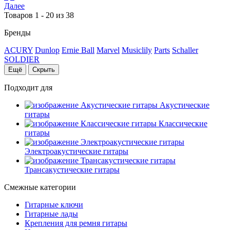
Далее
Товаров 1 - 20 из 38
Бренды
ACURY
Dunlop
Ernie Ball
Marvel
Musiclily
Parts
Schaller
SOLDIER
Ещё
Скрыть
Подходит для
Акустические
гитары
Классические
гитары
Электроакустические гитары
Трансакустические гитары
Смежные категории
Гитарные ключи
Гитарные лады
Крепления для ремня гитары