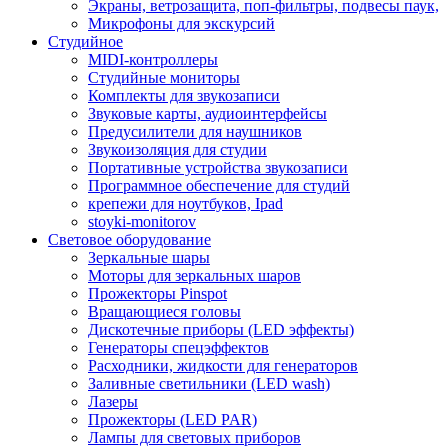
Экраны, ветрозащита, поп-фильтры, подвесы паук,
Микрофоны для экскурсий
Студийное
MIDI-контроллеры
Студийные мониторы
Комплекты для звукозаписи
Звуковые карты, аудиоинтерфейсы
Предусилители для наушников
Звукоизоляция для студии
Портативные устройства звукозаписи
Программное обеспечение для студий
крепежи для ноутбуков, Ipad
stoyki-monitorov
Световое оборудование
Зеркальные шары
Моторы для зеркальных шаров
Прожекторы Pinspot
Вращающиеся головы
Дискотечные приборы (LED эффекты)
Генераторы спецэффектов
Расходники, жидкости для генераторов
Заливные светильники (LED wash)
Лазеры
Прожекторы (LED PAR)
Лампы для световых приборов