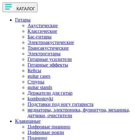
КАТАЛОГ
Гитары
Акустические
Классические
Бас-гитары
Электроакустические
Трансакустические
Электрогитары
Гитарные усилители
Гитарные эффекты
Кейсы
guitar cases
Струны
guitar stands
Держатели для гитар
kombostoyki
Подставки под ногу гитариста
медиаторы, электроника, фурнитура, механика,
датчики, очистители
Клавишные
Цифровые пианино
Цифровые рояли
Пианино