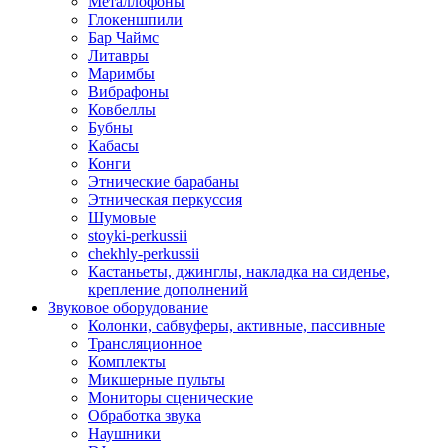
Металлофоны
Глокеншпили
Бар Чаймс
Литавры
Маримбы
Вибрафоны
Ковбеллы
Бубны
Кабасы
Конги
Этнические барабаны
Этническая перкуссия
Шумовые
stoyki-perkussii
chekhly-perkussii
Кастаньеты, джинглы, накладка на сиденье,
крепление дополнений
Звуковое оборудование
Колонки, сабвуферы, активные, пассивные
Трансляционное
Комплекты
Микшерные пульты
Мониторы сценические
Обработка звука
Наушники