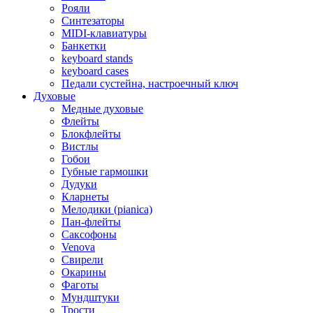
Рояли
Синтезаторы
MIDI-клавиатуры
Банкетки
keyboard stands
keyboard cases
Педали сустейна, настроечный ключ
Духовые
Медные духовые
Флейты
Блокфлейты
Вистлы
Гобои
Губные гармошки
Дудуки
Кларнеты
Мелодики (pianica)
Пан-флейты
Саксофоны
Venova
Свирели
Окарины
Фаготы
Мундштуки
Трости