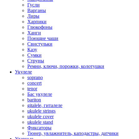
Гусли
Варганы
Лиры
Харпики
Глюкофоны
Ханги
Поющие чаши
Свистульки
Казу
Сумки
Струны
Ремни, ключи, порожки, колотушки
Укулеле
soprano
concert
tenor
Бас укулеле
bariton
gitalele, гиталеле
ukulele strings
ukulele cover
ukulele stand
Фиксаторы
Тюнер, увлажнитель, каподастры, датчики
Ударные