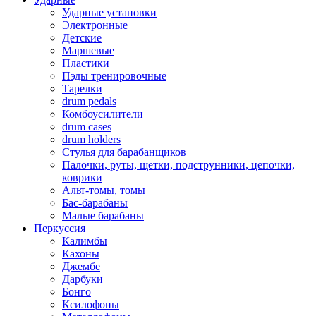
Ударные установки
Электронные
Детские
Маршевые
Пластики
Пэды тренировочные
Тарелки
drum pedals
Комбоусилители
drum cases
drum holders
Стулья для барабанщиков
Палочки, руты, щетки, подструнники, цепочки,
коврики
Альт-томы, томы
Бас-барабаны
Малые барабаны
Перкуссия
Калимбы
Кахоны
Джембе
Дарбуки
Бонго
Ксилофоны