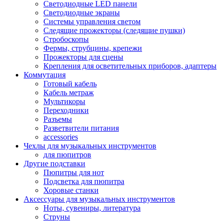
Светодиодные LED панели
Светодиодные экраны
Системы управления светом
Следящие прожекторы (следящие пушки)
Стробоскопы
Фермы, струбцины, крепежи
Прожекторы для сцены
Крепления для осветительных приборов, адаптеры
Коммутация
Готовый кабель
Кабель метраж
Мультикоры
Переходники
Разъемы
Разветвители питания
accessories
Чехлы для музыкальных инструментов
для пюпитров
Другие подставки
Пюпитры для нот
Подсветка для пюпитра
Хоровые станки
Аксессуары для музыкальных инструментов
Ноты, сувениры, литература
Струны