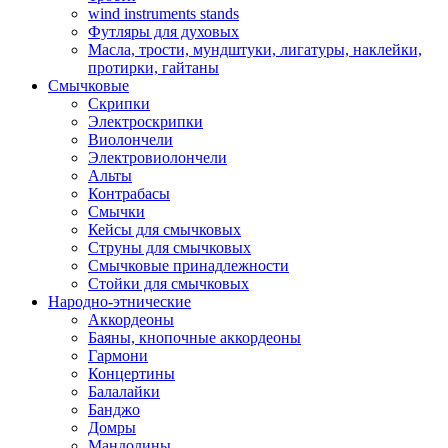
wind instruments stands
Футляры для духовых
Масла, трости, мундштуки, лигатуры, наклейки,
протирки, гайтаны
Смычковые
Скрипки
Электроскрипки
Виолончели
Электровиолончели
Альты
Контрабасы
Смычки
Кейсы для смычковых
Струны для смычковых
Смычковые принадлежности
Стойки для смычковых
Народно-этнические
Аккордеоны
Баяны, кнопочные аккордеоны
Гармони
Концертины
Балалайки
Банджо
Домры
Мандолины