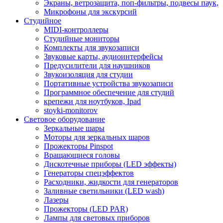
Экраны, ветрозащита, поп-фильтры, подвесы паук,
Микрофоны для экскурсий
Студийное
MIDI-контроллеры
Студийные мониторы
Комплекты для звукозаписи
Звуковые карты, аудиоинтерфейсы
Предусилители для наушников
Звукоизоляция для студии
Портативные устройства звукозаписи
Программное обеспечение для студий
крепежи для ноутбуков, Ipad
stoyki-monitorov
Световое оборудование
Зеркальные шары
Моторы для зеркальных шаров
Прожекторы Pinspot
Вращающиеся головы
Дискотечные приборы (LED эффекты)
Генераторы спецэффектов
Расходники, жидкости для генераторов
Заливные светильники (LED wash)
Лазеры
Прожекторы (LED PAR)
Лампы для световых приборов