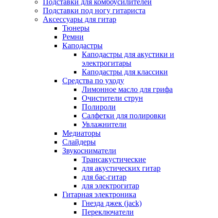
Подставки для комбоусилителей
Подставки под ногу гитариста
Аксессуары для гитар
Тюнеры
Ремни
Каподастры
Каподастры для акустики и
электрогитары
Каподастры для классики
Средства по уходу
Лимонное масло для грифа
Очистители струн
Полироли
Салфетки для полировки
Увлажнители
Медиаторы
Слайдеры
Звукосниматели
Трансакустические
для акустических гитар
для бас-гитар
для электрогитар
Гитарная электроника
Гнезда джек (jack)
Переключатели