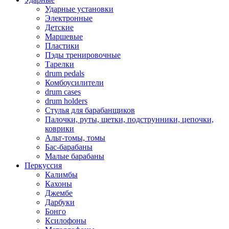
Ударные установки
Электронные
Детские
Маршевые
Пластики
Пэды тренировочные
Тарелки
drum pedals
Комбоусилители
drum cases
drum holders
Стулья для барабанщиков
Палочки, руты, щетки, подструнники, цепочки,
коврики
Альт-томы, томы
Бас-барабаны
Малые барабаны
Перкуссия
Калимбы
Кахоны
Джембе
Дарбуки
Бонго
Ксилофоны