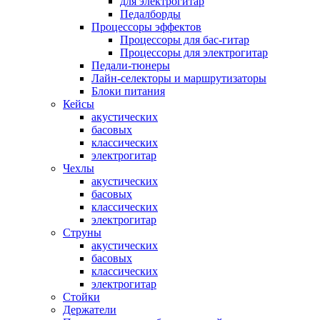
для электрогитар
Педалборды
Процессоры эффектов
Процессоры для бас-гитар
Процессоры для электрогитар
Педали-тюнеры
Лайн-селекторы и маршрутизаторы
Блоки питания
Кейсы
акустических
басовых
классических
электрогитар
Чехлы
акустических
басовых
классических
электрогитар
Струны
акустических
басовых
классических
электрогитар
Стойки
Держатели