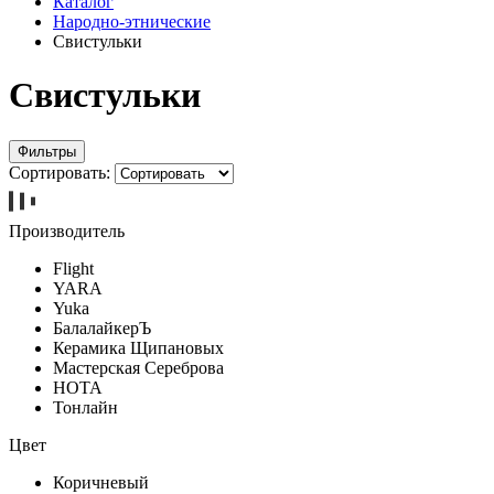
Каталог
Народно-этнические
Свистульки
Свистульки
Фильтры
Сортировать:
Производитель
Flight
YARA
Yuka
БалалайкерЪ
Керамика Щипановых
Мастерская Сереброва
НОТА
Тонлайн
Цвет
Коричневый