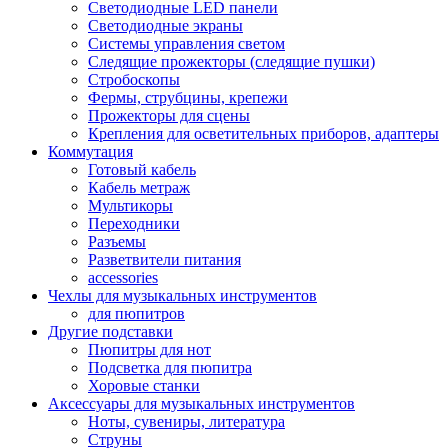
Светодиодные LED панели
Светодиодные экраны
Системы управления светом
Следящие прожекторы (следящие пушки)
Стробоскопы
Фермы, струбцины, крепежи
Прожекторы для сцены
Крепления для осветительных приборов, адаптеры
Коммутация
Готовый кабель
Кабель метраж
Мультикоры
Переходники
Разъемы
Разветвители питания
accessories
Чехлы для музыкальных инструментов
для пюпитров
Другие подставки
Пюпитры для нот
Подсветка для пюпитра
Хоровые станки
Аксессуары для музыкальных инструментов
Ноты, сувениры, литература
Струны