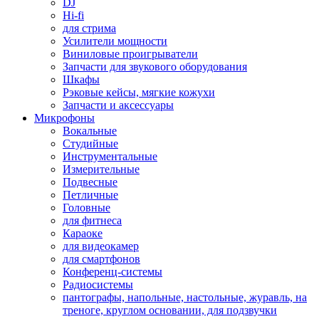
DJ
Hi-fi
для стрима
Усилители мощности
Виниловые проигрыватели
Запчасти для звукового оборудования
Шкафы
Рэковые кейсы, мягкие кожухи
Запчасти и аксессуары
Микрофоны
Вокальные
Студийные
Инструментальные
Измерительные
Подвесные
Петличные
Головные
для фитнеса
Караоке
для видеокамер
для смартфонов
Конференц-системы
Радиосистемы
пантографы, напольные, настольные, журавль, на
треноге, круглом основании, для подзвучки