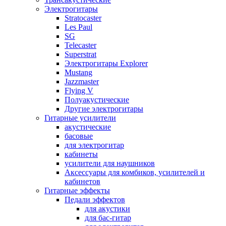
Электрогитары
Stratocaster
Les Paul
SG
Telecaster
Superstrat
Электрогитары Explorer
Mustang
Jazzmaster
Flying V
Полуакустические
Другие электрогитары
Гитарные усилители
акустические
басовые
для электрогитар
кабинеты
усилители для наушников
Аксессуары для комбиков, усилителей и
кабинетов
Гитарные эффекты
Педали эффектов
для акустики
для бас-гитар