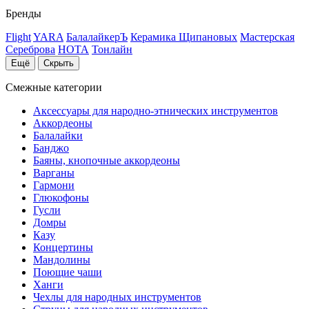
Бренды
Flight
YARA
БалалайкерЪ
Керамика Щипановых
Мастерская
Сереброва
НОТА
Тонлайн
Ещё
Скрыть
Смежные категории
Аксессуары для народно-этнических инструментов
Аккордеоны
Балалайки
Банджо
Баяны, кнопочные аккордеоны
Варганы
Гармони
Глюкофоны
Гусли
Домры
Казу
Концертины
Мандолины
Поющие чаши
Ханги
Чехлы для народных инструментов