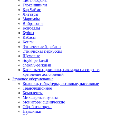
Металлофоны
Глокеншпили
Бар Чаймс
Литавры
Маримбы
Вибрафоны
Ковбеллы
Бубны
Кабасы
Конги
Этнические барабаны
Этническая перкуссия
Шумовые
stoyki-perkussii
chekhly-perkussii
Кастаньеты, джинглы, накладка на сиденье,
крепление дополнений
Звуковое оборудование
Колонки, сабвуферы, активные, пассивные
Трансляционное
Комплекты
Микшерные пульты
Мониторы сценические
Обработка звука
Наушники