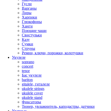
Гусли
Варганы
Лиры
Харпики
Глюкофоны
Ханги
Поющие чаши
Свистульки
Казу
Сумки
Струны
Ремни, ключи, порожки, колотушки
Укулеле
soprano
concert
tenor
Бас укулеле
bariton
gitalele, гиталеле
ukulele strings
ukulele cover
ukulele stand
Фиксаторы
Тюнер, увлажнитель, каподастры, датчики
Ударные