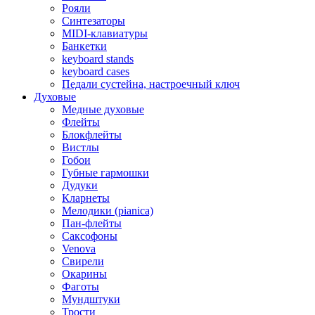
Рояли
Синтезаторы
MIDI-клавиатуры
Банкетки
keyboard stands
keyboard cases
Педали сустейна, настроечный ключ
Духовые
Медные духовые
Флейты
Блокфлейты
Вистлы
Гобои
Губные гармошки
Дудуки
Кларнеты
Мелодики (pianica)
Пан-флейты
Саксофоны
Venova
Свирели
Окарины
Фаготы
Мундштуки
Трости