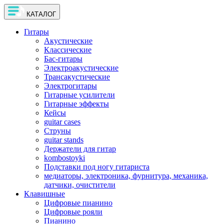
КАТАЛОГ
Гитары
Акустические
Классические
Бас-гитары
Электроакустические
Трансакустические
Электрогитары
Гитарные усилители
Гитарные эффекты
Кейсы
guitar cases
Струны
guitar stands
Держатели для гитар
kombostoyki
Подставки под ногу гитариста
медиаторы, электроника, фурнитура, механика,
датчики, очистители
Клавишные
Цифровые пианино
Цифровые рояли
Пианино