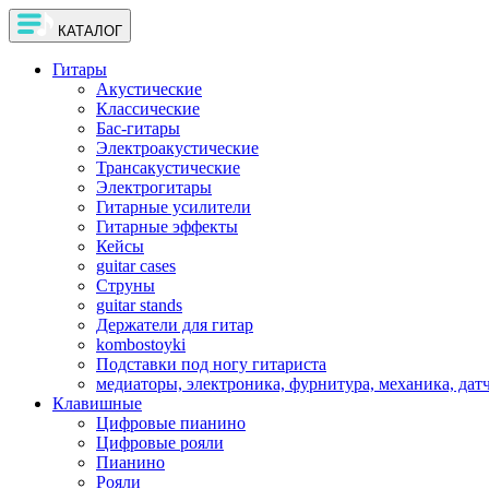
КАТАЛОГ
Гитары
Акустические
Классические
Бас-гитары
Электроакустические
Трансакустические
Электрогитары
Гитарные усилители
Гитарные эффекты
Кейсы
guitar cases
Струны
guitar stands
Держатели для гитар
kombostoyki
Подставки под ногу гитариста
медиаторы, электроника, фурнитура, механика, дат
Клавишные
Цифровые пианино
Цифровые рояли
Пианино
Рояли