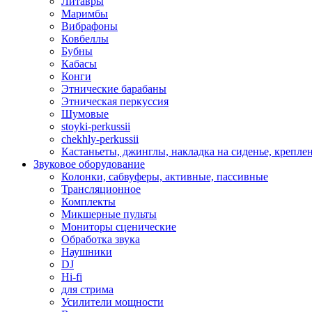
Литавры
Маримбы
Вибрафоны
Ковбеллы
Бубны
Кабасы
Конги
Этнические барабаны
Этническая перкуссия
Шумовые
stoyki-perkussii
chekhly-perkussii
Кастаньеты, джинглы, накладка на сиденье, крепл
Звуковое оборудование
Колонки, сабвуферы, активные, пассивные
Трансляционное
Комплекты
Микшерные пульты
Мониторы сценические
Обработка звука
Наушники
DJ
Hi-fi
для стрима
Усилители мощности