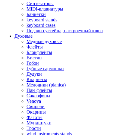
Синтезаторы
MIDI-клавиатуры
Банкетки
keyboard stands
keyboard cases
Педали сустейна, настроечный ключ
Духовые
Медные духовые
Флейты
Блокфлейты
Вистлы
Гобои
Губные гармошки
Дудуки
Кларнеты
Мелодики (pianica)
Пан-флейты
Саксофоны
Venova
Свирели
Окарины
Фаготы
Мундштуки
Трости
wind instruments stands