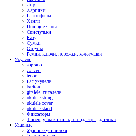
Лиры
Харпики
Глюкофоны
Ханги
Поющие чаши
Свистульки
Казу
Сумки
Струны
Ремни, ключи, порожки, колотушки
Укулеле
soprano
concert
tenor
Бас укулеле
bariton
gitalele, гиталеле
ukulele strings
ukulele cover
ukulele stand
Фиксаторы
Тюнер, увлажнитель, каподастры, датчики
Ударные
Ударные установки
Электронные