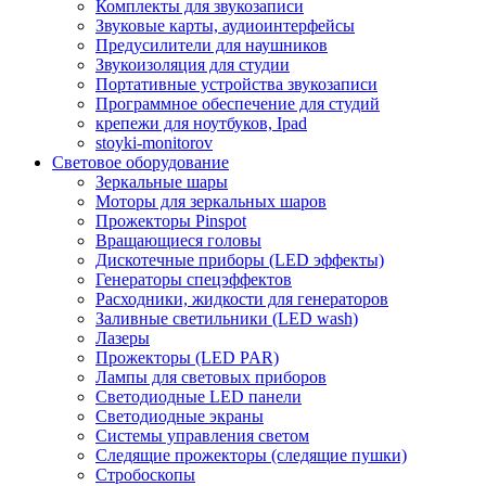
Комплекты для звукозаписи
Звуковые карты, аудиоинтерфейсы
Предусилители для наушников
Звукоизоляция для студии
Портативные устройства звукозаписи
Программное обеспечение для студий
крепежи для ноутбуков, Ipad
stoyki-monitorov
Световое оборудование
Зеркальные шары
Моторы для зеркальных шаров
Прожекторы Pinspot
Вращающиеся головы
Дискотечные приборы (LED эффекты)
Генераторы спецэффектов
Расходники, жидкости для генераторов
Заливные светильники (LED wash)
Лазеры
Прожекторы (LED PAR)
Лампы для световых приборов
Светодиодные LED панели
Светодиодные экраны
Системы управления светом
Следящие прожекторы (следящие пушки)
Стробоскопы