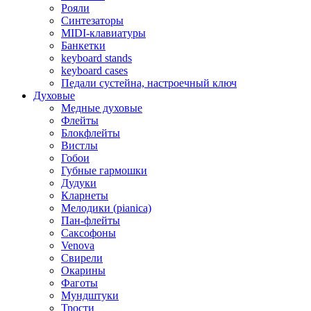
Рояли
Синтезаторы
MIDI-клавиатуры
Банкетки
keyboard stands
keyboard cases
Педали сустейна, настроечный ключ
Духовые
Медные духовые
Флейты
Блокфлейты
Вистлы
Гобои
Губные гармошки
Дудуки
Кларнеты
Мелодики (pianica)
Пан-флейты
Саксофоны
Venova
Свирели
Окарины
Фаготы
Мундштуки
Трости