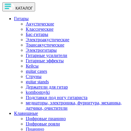
КАТАЛОГ
Гитары
Акустические
Классические
Бас-гитары
Электроакустические
Трансакустические
Электрогитары
Гитарные усилители
Гитарные эффекты
Кейсы
guitar cases
Струны
guitar stands
Держатели для гитар
kombostoyki
Подставки под ногу гитариста
медиаторы, электроника, фурнитура, механика,
датчики, очистители
Клавишные
Цифровые пианино
Цифровые рояли
Пианино