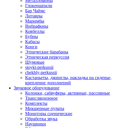
Металлофоны
Глокеншпили
Бар Чаймс
Литавры
Маримбы
Вибрафоны
Ковбеллы
Бубны
Кабасы
Конги
Этнические барабаны
Этническая перкуссия
Шумовые
stoyki-perkussii
chekhly-perkussii
Кастаньеты, джинглы, накладка на сиденье,
крепление дополнений
Звуковое оборудование
Колонки, сабвуферы, активные, пассивные
Трансляционное
Комплекты
Микшерные пульты
Мониторы сценические
Обработка звука
Наушники