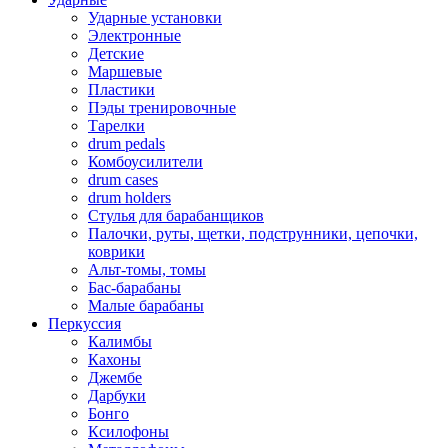
Ударные установки
Электронные
Детские
Маршевые
Пластики
Пэды тренировочные
Тарелки
drum pedals
Комбоусилители
drum cases
drum holders
Стулья для барабанщиков
Палочки, руты, щетки, подструнники, цепочки,
коврики
Альт-томы, томы
Бас-барабаны
Малые барабаны
Перкуссия
Калимбы
Кахоны
Джембе
Дарбуки
Бонго
Ксилофоны