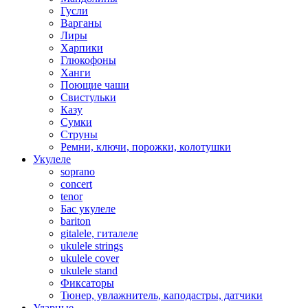
Гусли
Варганы
Лиры
Харпики
Глюкофоны
Ханги
Поющие чаши
Свистульки
Казу
Сумки
Струны
Ремни, ключи, порожки, колотушки
Укулеле
soprano
concert
tenor
Бас укулеле
bariton
gitalele, гиталеле
ukulele strings
ukulele cover
ukulele stand
Фиксаторы
Тюнер, увлажнитель, каподастры, датчики
Ударные