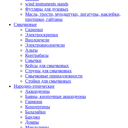
wind instruments stands
Футляры для духовых
Масла, трости, мундштуки, лигатуры, наклейки,
протирки, гайтаны
Смычковые
Скрипки
Электроскрипки
Виолончели
Электровиолончели
Альты
Контрабасы
Смычки
Кейсы для смычковых
Струны для смычковых
Смычковые принадлежности
Стойки для смычковых
Народно-этнические
Аккордеоны
Баяны, кнопочные аккордеоны
Гармони
Концертины
Балалайки
Банджо
Домры
Мандолины