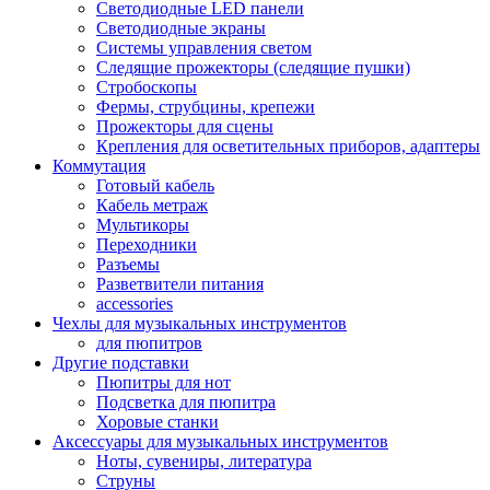
Светодиодные LED панели
Светодиодные экраны
Системы управления светом
Следящие прожекторы (следящие пушки)
Стробоскопы
Фермы, струбцины, крепежи
Прожекторы для сцены
Крепления для осветительных приборов, адаптеры
Коммутация
Готовый кабель
Кабель метраж
Мультикоры
Переходники
Разъемы
Разветвители питания
accessories
Чехлы для музыкальных инструментов
для пюпитров
Другие подставки
Пюпитры для нот
Подсветка для пюпитра
Хоровые станки
Аксессуары для музыкальных инструментов
Ноты, сувениры, литература
Струны