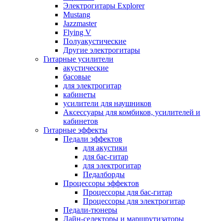
Электрогитары Explorer
Mustang
Jazzmaster
Flying V
Полуакустические
Другие электрогитары
Гитарные усилители
акустические
басовые
для электрогитар
кабинеты
усилители для наушников
Аксессуары для комбиков, усилителей и
кабинетов
Гитарные эффекты
Педали эффектов
для акустики
для бас-гитар
для электрогитар
Педалборды
Процессоры эффектов
Процессоры для бас-гитар
Процессоры для электрогитар
Педали-тюнеры
Лайн-селекторы и маршрутизаторы