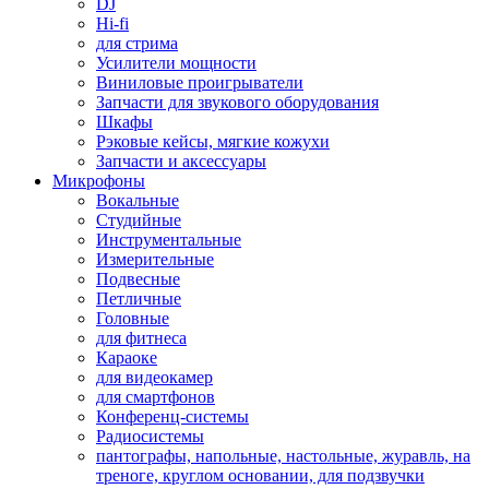
DJ
Hi-fi
для стрима
Усилители мощности
Виниловые проигрыватели
Запчасти для звукового оборудования
Шкафы
Рэковые кейсы, мягкие кожухи
Запчасти и аксессуары
Микрофоны
Вокальные
Студийные
Инструментальные
Измерительные
Подвесные
Петличные
Головные
для фитнеса
Караоке
для видеокамер
для смартфонов
Конференц-системы
Радиосистемы
пантографы, напольные, настольные, журавль, на
треноге, круглом основании, для подзвучки