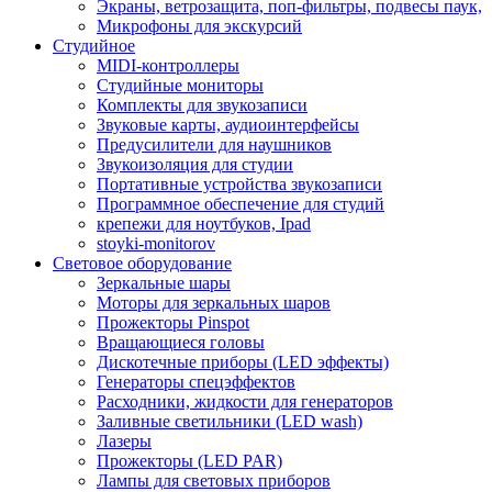
Экраны, ветрозащита, поп-фильтры, подвесы паук,
Микрофоны для экскурсий
Студийное
MIDI-контроллеры
Студийные мониторы
Комплекты для звукозаписи
Звуковые карты, аудиоинтерфейсы
Предусилители для наушников
Звукоизоляция для студии
Портативные устройства звукозаписи
Программное обеспечение для студий
крепежи для ноутбуков, Ipad
stoyki-monitorov
Световое оборудование
Зеркальные шары
Моторы для зеркальных шаров
Прожекторы Pinspot
Вращающиеся головы
Дискотечные приборы (LED эффекты)
Генераторы спецэффектов
Расходники, жидкости для генераторов
Заливные светильники (LED wash)
Лазеры
Прожекторы (LED PAR)
Лампы для световых приборов