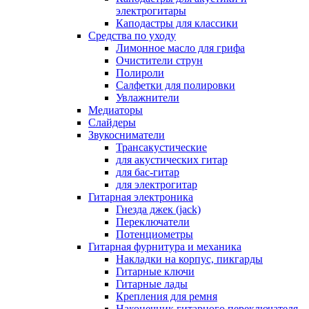
электрогитары
Каподастры для классики
Средства по уходу
Лимонное масло для грифа
Очистители струн
Полироли
Салфетки для полировки
Увлажнители
Медиаторы
Слайдеры
Звукосниматели
Трансакустические
для акустических гитар
для бас-гитар
для электрогитар
Гитарная электроника
Гнезда джек (jack)
Переключатели
Потенциометры
Гитарная фурнитура и механика
Накладки на корпус, пикгарды
Гитарные ключи
Гитарные лады
Крепления для ремня
Наконечник гитарного переключателя