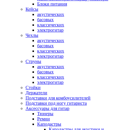
Блоки питания
Кейсы
акустических
басовых
классических
электрогитар
Чехлы
акустических
басовых
классических
электрогитар
Струны
акустических
басовых
классических
электрогитар
Стойки
Держатели
Подставки для комбоусилителей
Подставки под ногу гитариста
Аксессуары для гитар
Тюнеры
Ремни
Каподастры
Каподастры для акустики и