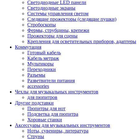
Светодиодные LED панели
Светодиодные экраны
Системы управления светом
Следящие прожекторы (следящие пушки)
Стробоскопы
Фермы, струбцины, крепежи
Прожекторы для сцены
Крепления для осветительных приборов, адаптеры
Коммутация
Готовый кабель
Кабель метраж
Мультикоры
Переходники
Разъемы
Разветвители питания
accessories
Чехлы для музыкальных инструментов
для пюпитров
Другие подставки
Пюпитры для нот
Подсветка для пюпитра
Хоровые станки
Аксессуары для музыкальных инструментов
Ноты, сувениры, литература
Струны