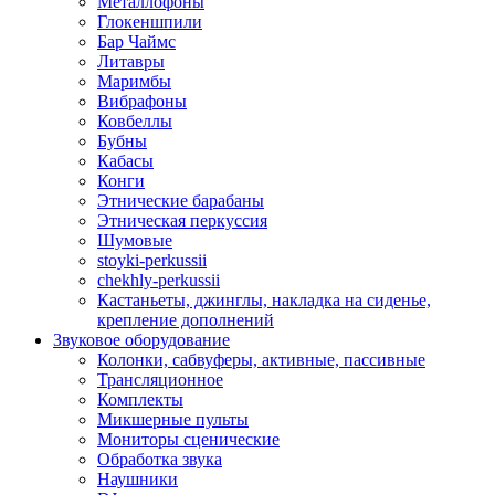
Металлофоны
Глокеншпили
Бар Чаймс
Литавры
Маримбы
Вибрафоны
Ковбеллы
Бубны
Кабасы
Конги
Этнические барабаны
Этническая перкуссия
Шумовые
stoyki-perkussii
chekhly-perkussii
Кастаньеты, джинглы, накладка на сиденье,
крепление дополнений
Звуковое оборудование
Колонки, сабвуферы, активные, пассивные
Трансляционное
Комплекты
Микшерные пульты
Мониторы сценические
Обработка звука
Наушники