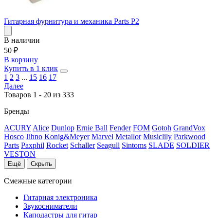
Гитарная фурнитура и механика Parts P2
В наличии
50
₽
В корзину
Купить в 1 клик
1
2
3
...
15
16
17
Далее
Товаров 1 - 20 из 333
Бренды
ACURY
Alice
Dunlop
Ernie Ball
Fender
FOM
Gotoh
GrandVox
Hosco
Jihno
Konig&Meyer
Marvel
Metallor
Musiclily
Parkwood
Parts
Paxphil
Rocket
Schaller
Seagull
Sintoms
SLADE
SOLDIER
VESTON
Ещё
Скрыть
Смежные категории
Гитарная электроника
Звукосниматели
Каподастры для гитар