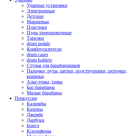
Ударные установки
Электронные
Детские
Маршевые
Пластики
Пэды тренировочные
Тарелки
drum pedals
Комбоусилители
drum cases
drum holders
Стулья для барабанщиков
Палочки, руты, щетки, подструнники, цепочки,
коврики
Альт-томы, томы
Бас-барабаны
Малые барабаны
Перкуссия
Калимбы
Кахоны
Джембе
Дарбуки
Бонго
Ксилофоны