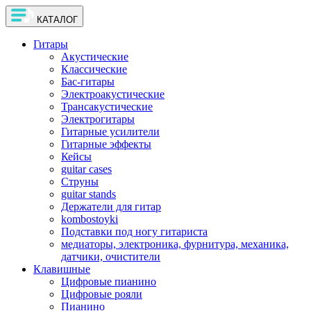
КАТАЛОГ
Гитары
Акустические
Классические
Бас-гитары
Электроакустические
Трансакустические
Электрогитары
Гитарные усилители
Гитарные эффекты
Кейсы
guitar cases
Струны
guitar stands
Держатели для гитар
kombostoyki
Подставки под ногу гитариста
медиаторы, электроника, фурнитура, механика,
датчики, очистители
Клавишные
Цифровые пианино
Цифровые рояли
Пианино