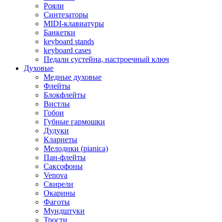
Рояли
Синтезаторы
MIDI-клавиатуры
Банкетки
keyboard stands
keyboard cases
Педали сустейна, настроечный ключ
Духовые
Медные духовые
Флейты
Блокфлейты
Вистлы
Гобои
Губные гармошки
Дудуки
Кларнеты
Мелодики (pianica)
Пан-флейты
Саксофоны
Venova
Свирели
Окарины
Фаготы
Мундштуки
Трости