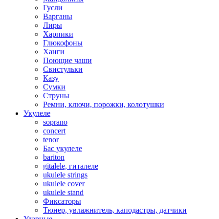
Гусли
Варганы
Лиры
Харпики
Глюкофоны
Ханги
Поющие чаши
Свистульки
Казу
Сумки
Струны
Ремни, ключи, порожки, колотушки
Укулеле
soprano
concert
tenor
Бас укулеле
bariton
gitalele, гиталеле
ukulele strings
ukulele cover
ukulele stand
Фиксаторы
Тюнер, увлажнитель, каподастры, датчики
Ударные