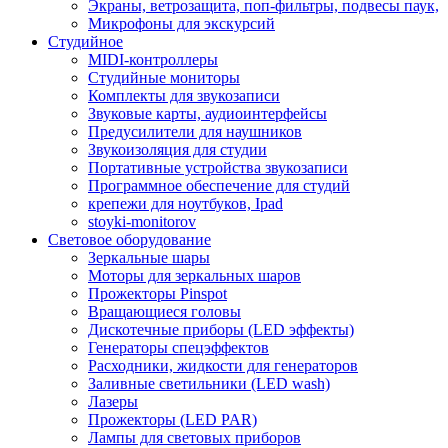
Экраны, ветрозащита, поп-фильтры, подвесы паук,
Микрофоны для экскурсий
Студийное
MIDI-контроллеры
Студийные мониторы
Комплекты для звукозаписи
Звуковые карты, аудиоинтерфейсы
Предусилители для наушников
Звукоизоляция для студии
Портативные устройства звукозаписи
Программное обеспечение для студий
крепежи для ноутбуков, Ipad
stoyki-monitorov
Световое оборудование
Зеркальные шары
Моторы для зеркальных шаров
Прожекторы Pinspot
Вращающиеся головы
Дискотечные приборы (LED эффекты)
Генераторы спецэффектов
Расходники, жидкости для генераторов
Заливные светильники (LED wash)
Лазеры
Прожекторы (LED PAR)
Лампы для световых приборов