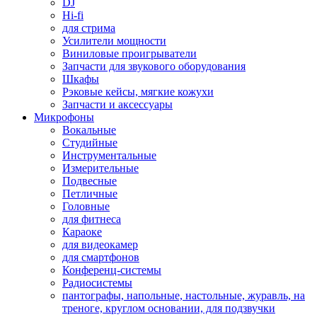
DJ
Hi-fi
для стрима
Усилители мощности
Виниловые проигрыватели
Запчасти для звукового оборудования
Шкафы
Рэковые кейсы, мягкие кожухи
Запчасти и аксессуары
Микрофоны
Вокальные
Студийные
Инструментальные
Измерительные
Подвесные
Петличные
Головные
для фитнеса
Караоке
для видеокамер
для смартфонов
Конференц-системы
Радиосистемы
пантографы, напольные, настольные, журавль, на
треноге, круглом основании, для подзвучки