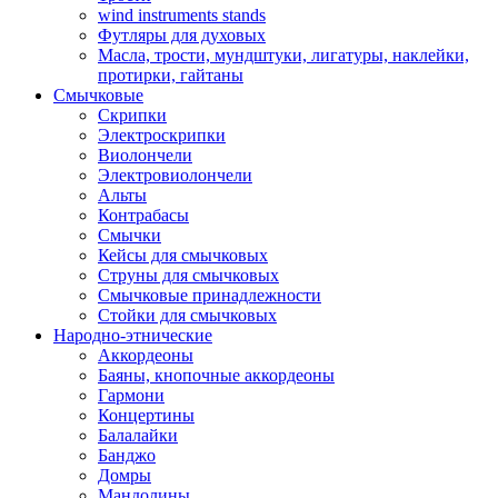
wind instruments stands
Футляры для духовых
Масла, трости, мундштуки, лигатуры, наклейки,
протирки, гайтаны
Смычковые
Скрипки
Электроскрипки
Виолончели
Электровиолончели
Альты
Контрабасы
Смычки
Кейсы для смычковых
Струны для смычковых
Смычковые принадлежности
Стойки для смычковых
Народно-этнические
Аккордеоны
Баяны, кнопочные аккордеоны
Гармони
Концертины
Балалайки
Банджо
Домры
Мандолины