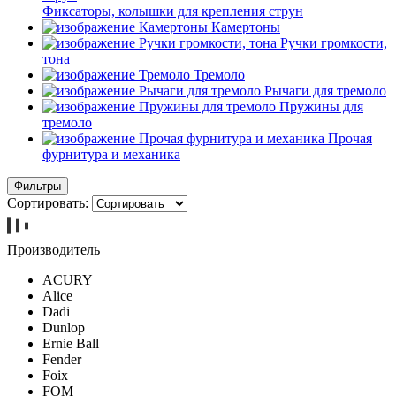
Фиксаторы, колышки для крепления струн
Камертоны
Ручки громкости,
тона
Тремоло
Рычаги для тремоло
Пружины для
тремоло
Прочая
фурнитура и механика
Фильтры
Сортировать:
Производитель
ACURY
Alice
Dadi
Dunlop
Ernie Ball
Fender
Foix
FOM