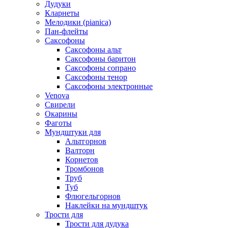
Дудуки
Кларнеты
Мелодики (pianica)
Пан-флейты
Саксофоны
Саксофоны альт
Саксофоны баритон
Саксофоны сопрано
Саксофоны тенор
Саксофоны электронные
Venova
Свирели
Окарины
Фаготы
Мундштуки для
Альтгорнов
Валторн
Корнетов
Тромбонов
Труб
Туб
Флюгельгорнов
Наклейки на мундштук
Трости для
Трости для дудука