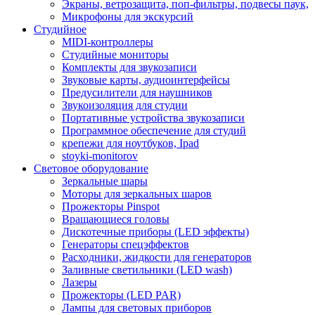
Экраны, ветрозащита, поп-фильтры, подвесы паук,
Микрофоны для экскурсий
Студийное
MIDI-контроллеры
Студийные мониторы
Комплекты для звукозаписи
Звуковые карты, аудиоинтерфейсы
Предусилители для наушников
Звукоизоляция для студии
Портативные устройства звукозаписи
Программное обеспечение для студий
крепежи для ноутбуков, Ipad
stoyki-monitorov
Световое оборудование
Зеркальные шары
Моторы для зеркальных шаров
Прожекторы Pinspot
Вращающиеся головы
Дискотечные приборы (LED эффекты)
Генераторы спецэффектов
Расходники, жидкости для генераторов
Заливные светильники (LED wash)
Лазеры
Прожекторы (LED PAR)
Лампы для световых приборов