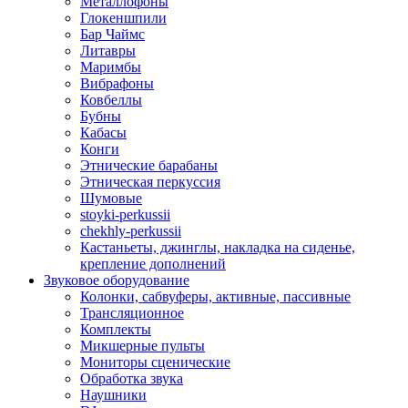
Металлофоны
Глокеншпили
Бар Чаймс
Литавры
Маримбы
Вибрафоны
Ковбеллы
Бубны
Кабасы
Конги
Этнические барабаны
Этническая перкуссия
Шумовые
stoyki-perkussii
chekhly-perkussii
Кастаньеты, джинглы, накладка на сиденье,
крепление дополнений
Звуковое оборудование
Колонки, сабвуферы, активные, пассивные
Трансляционное
Комплекты
Микшерные пульты
Мониторы сценические
Обработка звука
Наушники