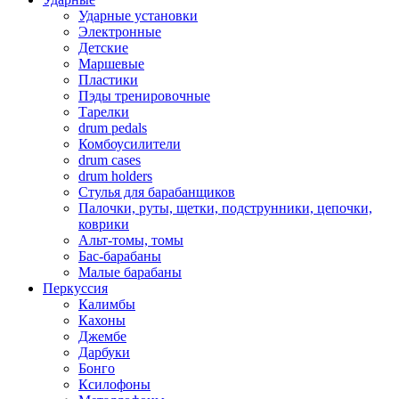
Ударные установки
Электронные
Детские
Маршевые
Пластики
Пэды тренировочные
Тарелки
drum pedals
Комбоусилители
drum cases
drum holders
Стулья для барабанщиков
Палочки, руты, щетки, подструнники, цепочки,
коврики
Альт-томы, томы
Бас-барабаны
Малые барабаны
Перкуссия
Калимбы
Кахоны
Джембе
Дарбуки
Бонго
Ксилофоны