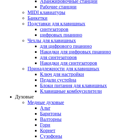
Аранжировочные станции
Рабочие станции
MIDI клавиатуры
Банкетки
Подставки для клавишных
синтезаторов
цифровых пианино
Чехлы для клавишных
для цифрового пианино
Накидки для цифровых пианино
для синтезаторов
Накидки для синтезаторов
Принадлежности для клавишных
Ключ для настройки
Педали сустейна
Блоки питания для клавишных
Клавишные комбоусилители
Духовые
Медные духовые
Альт
Баритоны
Валторны
Горн
Корнет
Сузофоны