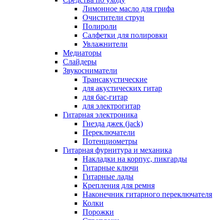
Лимонное масло для грифа
Очистители струн
Полироли
Салфетки для полировки
Увлажнители
Медиаторы
Слайдеры
Звукосниматели
Трансакустические
для акустических гитар
для бас-гитар
для электрогитар
Гитарная электроника
Гнезда джек (jack)
Переключатели
Потенциометры
Гитарная фурнитура и механика
Накладки на корпус, пикгарды
Гитарные ключи
Гитарные лады
Крепления для ремня
Наконечник гитарного переключателя
Колки
Порожки