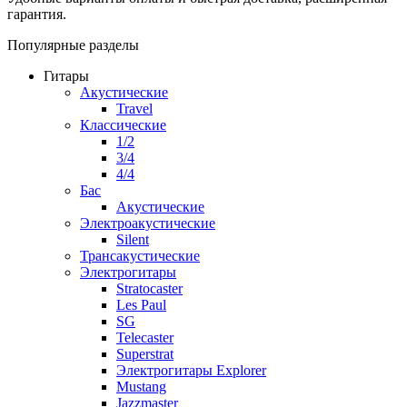
гарантия.
Популярные разделы
Гитары
Акустические
Travel
Классические
1/2
3/4
4/4
Бас
Акустические
Электроакустические
Silent
Трансакустические
Электрогитары
Stratocaster
Les Paul
SG
Telecaster
Superstrat
Электрогитары Explorer
Mustang
Jazzmaster