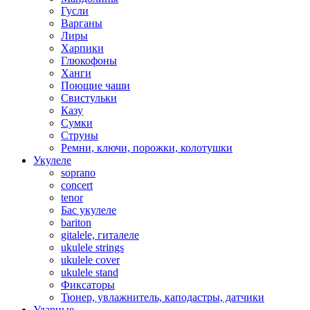
Гусли
Варганы
Лиры
Харпики
Глюкофоны
Ханги
Поющие чаши
Свистульки
Казу
Сумки
Струны
Ремни, ключи, порожки, колотушки
Укулеле
soprano
concert
tenor
Бас укулеле
bariton
gitalele, гиталеле
ukulele strings
ukulele cover
ukulele stand
Фиксаторы
Тюнер, увлажнитель, каподастры, датчики
Ударные