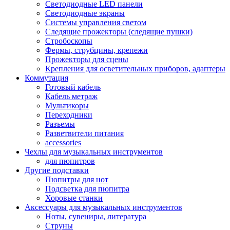
Светодиодные LED панели
Светодиодные экраны
Системы управления светом
Следящие прожекторы (следящие пушки)
Стробоскопы
Фермы, струбцины, крепежи
Прожекторы для сцены
Крепления для осветительных приборов, адаптеры
Коммутация
Готовый кабель
Кабель метраж
Мультикоры
Переходники
Разъемы
Разветвители питания
accessories
Чехлы для музыкальных инструментов
для пюпитров
Другие подставки
Пюпитры для нот
Подсветка для пюпитра
Хоровые станки
Аксессуары для музыкальных инструментов
Ноты, сувениры, литература
Струны