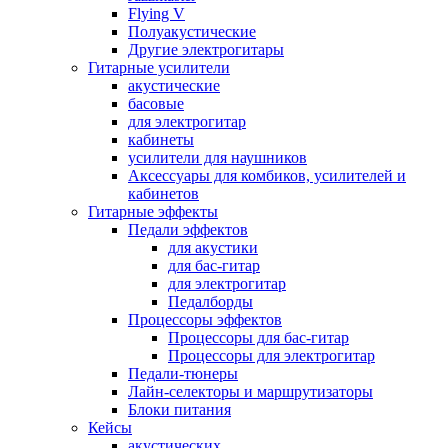
Flying V
Полуакустические
Другие электрогитары
Гитарные усилители
акустические
басовые
для электрогитар
кабинеты
усилители для наушников
Аксессуары для комбиков, усилителей и
кабинетов
Гитарные эффекты
Педали эффектов
для акустики
для бас-гитар
для электрогитар
Педалборды
Процессоры эффектов
Процессоры для бас-гитар
Процессоры для электрогитар
Педали-тюнеры
Лайн-селекторы и маршрутизаторы
Блоки питания
Кейсы
акустических