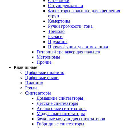
Стреплоки
Струнодержатели
Фиксаторы, колышки для крепления
струн
Камертоны
Ручки громкости, тона
Тремоло
Рычаги
Пружины
Прочая фурнитура и механика
Гитарный тренажер для пальцев
Метрономы
Прочие
Клавишные
Цифровые пианино
Цифровые рояли
Пианино
Рояли
Синтезаторы
Домашние синтезаторы
Детские синтезаторы
Аналоговые синтезаторы
Модульные синтезаторы
Звуковые модули для синтезаторов
Гибридные синтезаторы