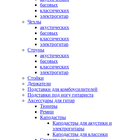
басовых
классических
электрогитар
Чехлы
акустических
басовых
классических
электрогитар
Струны
акустических
басовых
классических
электрогитар
Стойки
Держатели
Подставки для комбоусилителей
Подставки под ногу гитариста
Аксессуары для гитар
Тюнеры
Ремни
Каподастры
Каподастры для акустики и
электрогитары
Каподастры для классики
Средства по уходу