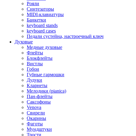
Рояли
Синтезаторы
MIDI-клавиатуры
Банкетки
keyboard stands
keyboard cases
Педали сустейна, настроечный ключ
Духовые
Медные духовые
Флейты
Блокфлейты
Вистлы
Гобои
Губные гармошки
Дудуки
Кларнеты
Мелодики (pianica)
Пан-флейты
Саксофоны
Venova
Свирели
Окарины
Фаготы
Мундштуки
Трости