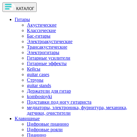
КАТАЛОГ
Гитары
Акустические
Классические
Бас-гитары
Электроакустические
Трансакустические
Электрогитары
Гитарные усилители
Гитарные эффекты
Кейсы
guitar cases
Струны
guitar stands
Держатели для гитар
kombostoyki
Подставки под ногу гитариста
медиаторы, электроника, фурнитура, механика,
датчики, очистители
Клавишные
Цифровые пианино
Цифровые рояли
Пианино