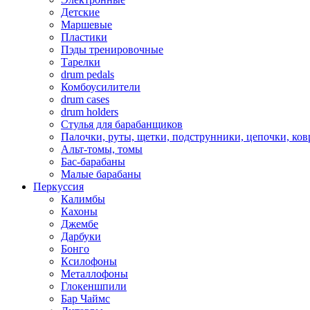
Детские
Маршевые
Пластики
Пэды тренировочные
Тарелки
drum pedals
Комбоусилители
drum cases
drum holders
Стулья для барабанщиков
Палочки, руты, щетки, подструнники, цепочки, ко
Альт-томы, томы
Бас-барабаны
Малые барабаны
Перкуссия
Калимбы
Кахоны
Джембе
Дарбуки
Бонго
Ксилофоны
Металлофоны
Глокеншпили
Бар Чаймс