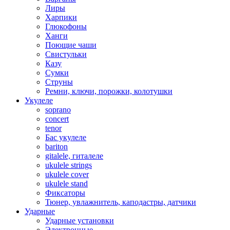
Лиры
Харпики
Глюкофоны
Ханги
Поющие чаши
Свистульки
Казу
Сумки
Струны
Ремни, ключи, порожки, колотушки
Укулеле
soprano
concert
tenor
Бас укулеле
bariton
gitalele, гиталеле
ukulele strings
ukulele cover
ukulele stand
Фиксаторы
Тюнер, увлажнитель, каподастры, датчики
Ударные
Ударные установки
Электронные