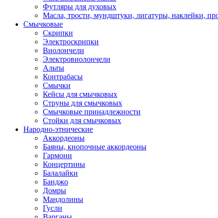
Футляры для духовых
Масла, трости, мундштуки, лигатуры, наклейки, пр
Смычковые
Скрипки
Электроскрипки
Виолончели
Электровиолончели
Альты
Контрабасы
Смычки
Кейсы для смычковых
Струны для смычковых
Смычковые принадлежности
Стойки для смычковых
Народно-этнические
Аккордеоны
Баяны, кнопочные аккордеоны
Гармони
Концертины
Балалайки
Банджо
Домры
Мандолины
Гусли
Варганы