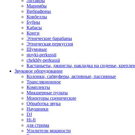
Литавры
Маримбы
Вибрафоны
Ковбеллы
Бубны
Кабасы
Конги
Этнические барабаны
Этническая перкуссия
Шумовые
stoyki-perkussii
chekhly-perkussii
Кастаньеты, джинглы, накладка на сиденье, крепл
Звуковое оборудование
Колонки, сабвуферы, активные, пассивные
Трансляционное
Комплекты
Микшерные пульты
Мониторы сценические
Обработка звука
Наушники
DJ
Hi-fi
для стрима
Усилители мощности