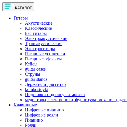
КАТАЛОГ
Гитары
Акустические
Классические
Бас-гитары
Электроакустические
Трансакустические
Электрогитары
Гитарные усилители
Гитарные эффекты
Кейсы
guitar cases
Струны
guitar stands
Держатели для гитар
kombostoyki
Подставки под ногу гитариста
медиаторы, электроника, фурнитура, механика, дат
Клавишные
Цифровые пианино
Цифровые рояли
Пианино
Рояли