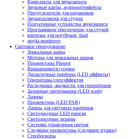
Комплекты для звукозаписи
Звуковые карты, аудиоинтерфейсы
Предусилители для наушников
Звукоизоляция для студии
Портативные устройства звукозаписи
Программное обеспечение для студий
крепежи для ноутбуков, Ipad
stoyki-monitorov
Световое оборудование
Зеркальные шары
Моторы для зеркальных шаров
Прожекторы Pinspot
Вращающиеся головы
Дискотечные приборы (LED эффекты)
Генераторы спецэффектов
Расходники, жидкости для генераторов
Заливные светильники (LED wash)
Лазеры
Прожекторы (LED PAR)
Лампы для световых приборов
Светодиодные LED панели
Светодиодные экраны
Системы управления светом
Следящие прожекторы (следящие пушки)
Стробоскопы