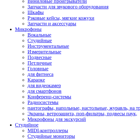
Виниловые проигрыватели
Запчасти для звукового оборудования
Шкафы
Рэковые кейсы, мягкие кожухи
Запчасти и аксессуары
Микрофоны
Вокальные
Студийные
Инструментальные
Измерительные
Подвесные
Петличные
Головные
для фитнеса
Караоке
для видеокамер
для смартфонов
Конференц-системы
Радиосистемы
пантографы, напольные, настольные, журавль, на т
Экраны, ветрозащита, поп-фильтры, подвесы паук,
Микрофоны для экскурсий
Студийное
MIDI-контроллеры
Студийные мониторы