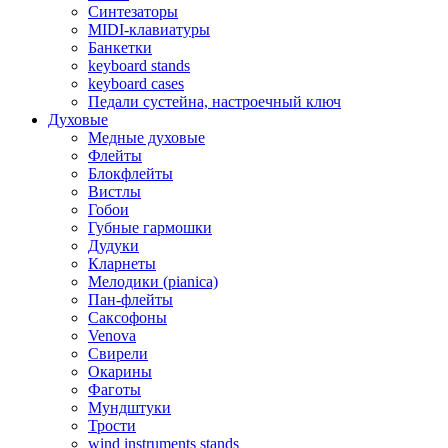
Синтезаторы
MIDI-клавиатуры
Банкетки
keyboard stands
keyboard cases
Педали сустейна, настроечный ключ
Духовые
Медные духовые
Флейты
Блокфлейты
Вистлы
Гобои
Губные гармошки
Дудуки
Кларнеты
Мелодики (pianica)
Пан-флейты
Саксофоны
Venova
Свирели
Окарины
Фаготы
Мундштуки
Трости
wind instruments stands