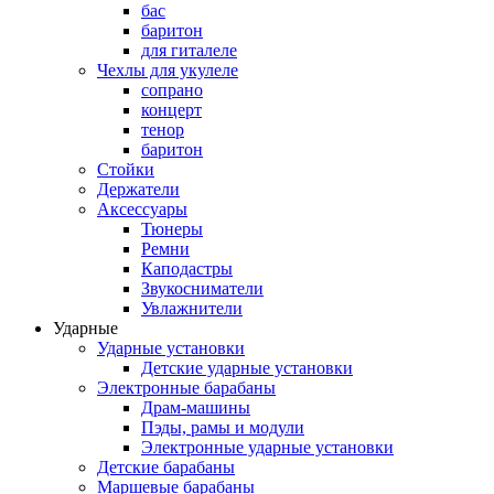
бас
баритон
для гиталеле
Чехлы для укулеле
сопрано
концерт
тенор
баритон
Стойки
Держатели
Аксессуары
Тюнеры
Ремни
Каподастры
Звукосниматели
Увлажнители
Ударные
Ударные установки
Детские ударные установки
Электронные барабаны
Драм-машины
Пэды, рамы и модули
Электронные ударные установки
Детские барабаны
Маршевые барабаны