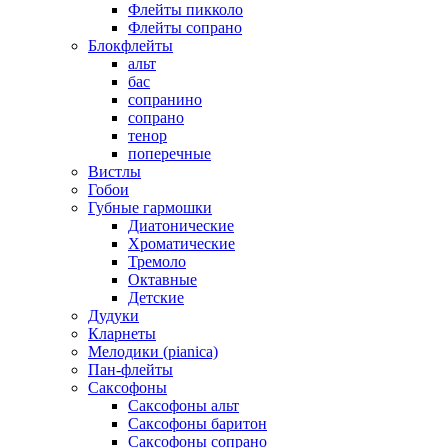
Флейты пикколо
Флейты сопрано
Блокфлейты
альт
бас
сопранино
сопрано
тенор
поперечные
Вистлы
Гобои
Губные гармошки
Диатонические
Хроматические
Тремоло
Октавные
Детские
Дудуки
Кларнеты
Мелодики (pianica)
Пан-флейты
Саксофоны
Саксофоны альт
Саксофоны баритон
Саксофоны сопрано