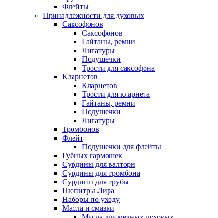
Флейты
Принадлежности для духовых
Саксофонов
Саксофонов
Гайтаны, ремни
Лигатуры
Подушечки
Трости для саксофона
Кларнетов
Кларнетов
Трости для кларнета
Гайтаны, ремни
Подушечки
Лигатуры
Тромбонов
Флейт
Подушечки для флейты
Губных гармошек
Сурдины для валторн
Сурдины для тромбона
Сурдины для трубы
Пюпитры Лира
Наборы по уходу
Масла и смазки
Масла для медных духовых