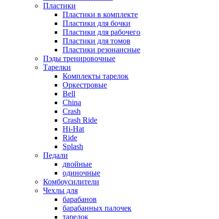
Пластики
Пластики в комплекте
Пластики для бочки
Пластики для рабочего
Пластики для томов
Пластики резонансные
Пэды тренировочные
Тарелки
Комплекты тарелок
Оркестровые
Bell
China
Crash
Crash Ride
Hi-Hat
Ride
Splash
Педали
двойные
одиночные
Комбоусилители
Чехлы для
барабанов
барабанных палочек
тарелок