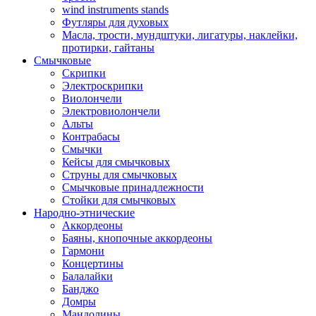
wind instruments stands
Футляры для духовых
Масла, трости, мундштуки, лигатуры, наклейки,
протирки, гайтаны
Смычковые
Скрипки
Электроскрипки
Виолончели
Электровиолончели
Альты
Контрабасы
Смычки
Кейсы для смычковых
Струны для смычковых
Смычковые принадлежности
Стойки для смычковых
Народно-этнические
Аккордеоны
Баяны, кнопочные аккордеоны
Гармони
Концертины
Балалайки
Банджо
Домры
Мандолины