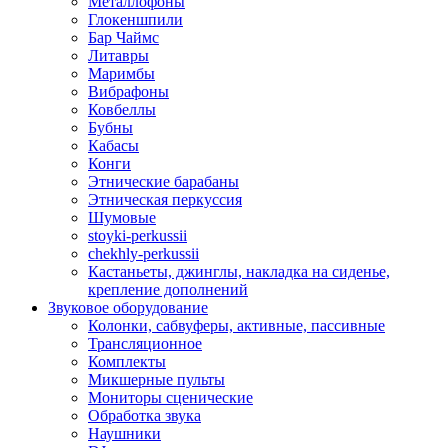
Металлофоны
Глокеншпили
Бар Чаймс
Литавры
Маримбы
Вибрафоны
Ковбеллы
Бубны
Кабасы
Конги
Этнические барабаны
Этническая перкуссия
Шумовые
stoyki-perkussii
chekhly-perkussii
Кастаньеты, джинглы, накладка на сиденье,
крепление дополнений
Звуковое оборудование
Колонки, сабвуферы, активные, пассивные
Трансляционное
Комплекты
Микшерные пульты
Мониторы сценические
Обработка звука
Наушники