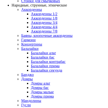
Стойки для смычковых
Народные, струнные, этнические
Аккордеоны
Аккордеоны 1/2
Аккордеоны 1/8
Аккордеоны 3/4
Аккордеоны 4/4
Аккордеоны 7/8
Баяны, кнопочные аккордеоны
Гармони
Концертины
Балалайки
Балалайки альт
Балалайки бас
Балалайки контрабас
Балалайки прима
Балалайки секунда
Банджо
Домры
Домры альт
Домры бас
Домры малые
Домры прима
Мандолины
Гусли