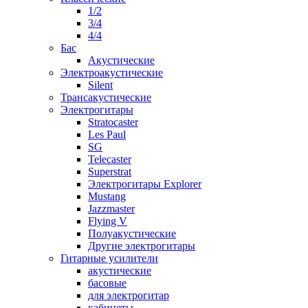
1/2
3/4
4/4
Бас
Акустические
Электроакустические
Silent
Трансакустические
Электрогитары
Stratocaster
Les Paul
SG
Telecaster
Superstrat
Электрогитары Explorer
Mustang
Jazzmaster
Flying V
Полуакустические
Другие электрогитары
Гитарные усилители
акустические
басовые
для электрогитар
кабинеты