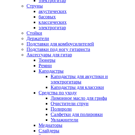
электрогитар
Струны
акустических
басовых
классических
электрогитар
Стойки
Держатели
Подставки для комбоусилителей
Подставки под ногу гитариста
Аксессуары для гитар
Тюнеры
Ремни
Каподастры
Каподастры для акустики и
электрогитары
Каподастры для классики
Средства по уходу
Лимонное масло для грифа
Очистители струн
Полироли
Салфетки для полировки
Увлажнители
Медиаторы
Слайдеры