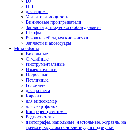
DJ
Hi-fi
для стрима
Усилители мощности
Виниловые проигрыватели
Запчасти для звукового оборудования
Шкафы
Рэковые кейсы, мягкие кожухи
Запчасти и аксессуары
Микрофоны
Вокальные
Студийные
Инструментальные
Измерительные
Подвесные
Петличные
Головные
для фитнеса
Караоке
для видеокамер
для смартфонов
Конференц-системы
Радиосистемы
пантографы, напольные, настольные, журавль, на
треноге, круглом основании, для подзвучки