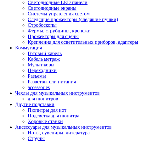
Светодиодные LED панели
Светодиодные экраны
Системы управления светом
Следящие прожекторы (следящие пушки)
Стробоскопы
Фермы, струбцины, крепежи
Прожекторы для сцены
Крепления для осветительных приборов, адаптеры
Коммутация
Готовый кабель
Кабель метраж
Мультикоры
Переходники
Разъемы
Разветвители питания
accessories
Чехлы для музыкальных инструментов
для пюпитров
Другие подставки
Пюпитры для нот
Подсветка для пюпитра
Хоровые станки
Аксессуары для музыкальных инструментов
Ноты, сувениры, литература
Струны