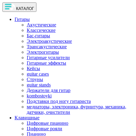
КАТАЛОГ
Гитары
Акустические
Классические
Бас-гитары
Электроакустические
Трансакустические
Электрогитары
Гитарные усилители
Гитарные эффекты
Кейсы
guitar cases
Струны
guitar stands
Держатели для гитар
kombostoyki
Подставки под ногу гитариста
медиаторы, электроника, фурнитура, механика,
датчики, очистители
Клавишные
Цифровые пианино
Цифровые рояли
Пианино