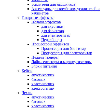
усилители для наушников
Аксессуары для комбиков, усилителей и
кабинетов
Гитарные эффекты
Педали эффектов
для акустики
для бас-гитар
для электрогитар
Педалборды
Процессоры эффектов
Процессоры для бас-гитар
Процессоры для электрогитар
Педали-тюнеры
Лайн-селекторы и маршрутизаторы
Блоки питания
Кейсы
акустических
басовых
классических
электрогитар
Чехлы
акустических
басовых
классических