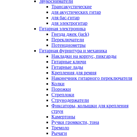
Звукосниматели
Трансакустические
для акустических гитар
для бас-гитар
для электрогитар
Гитарная электроника
Гнезда джек (jack)
Переключатели
Потенциометры
Гитарная фурнитура и механика
Накладки на корпус, пикгарды
Гитарные ключи
Гитарные лады
Крепления для ремня
Наконечник гитарного переключателя
Колки
Порожки
Стреплоки
Струнодержатели
Фиксаторы, колышки для крепления
струн
Камертоны
Ручки громкости, тона
Тремоло
Рычаги