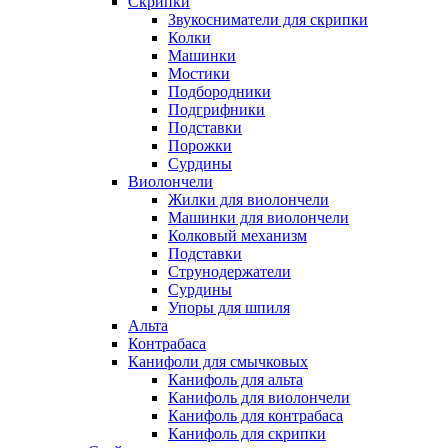
Скрипки
Звукосниматели для скрипки
Колки
Машинки
Мостики
Подбородники
Подгрифники
Подставки
Порожки
Сурдины
Виолончели
Жилки для виолончели
Машинки для виолончели
Колковый механизм
Подставки
Струнодержатели
Сурдины
Упоры для шпиля
Альта
Контрабаса
Канифоли для смычковых
Канифоль для альта
Канифоль для виолончели
Канифоль для контрабаса
Канифоль для скрипки