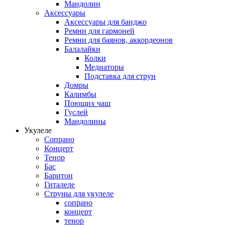
Мандолин
Аксессуары
Аксессуары для банджо
Ремни для гармоней
Ремни для баянов, аккордеонов
Балалайки
Колки
Медиаторы
Подставка для струн
Домры
Калимбы
Поющих чаш
Гуслей
Мандолины
Укулеле
Сопрано
Концерт
Тенор
Бас
Баритон
Гиталеле
Струны для укулеле
сопрано
концерт
тенор