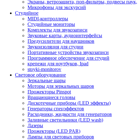
Экраны, ветрозащита, поп-фильтры, подвесы паук,
Микрофоны для экскурсий
Студийное
MIDI-контроллеры
Студийные мониторы
Комплекты для звукозаписи
Звуковые карты, аудиоинтерфейсы
Предусилители для наушников
Звукоизоляция для студии
Портативные устройства звукозаписи
Программное обеспечение для студий
крепежи для ноутбуков, Ipad
stoyki-monitorov
Световое оборудование
Зеркальные шары
Моторы для зеркальных шаров
Прожекторы Pinspot
Вращающиеся головы
Дискотечные приборы (LED эффекты)
Генераторы спецэффектов
Расходники, жидкости для генераторов
Заливные светильники (LED wash)
Лазеры
Прожекторы (LED PAR)
Лампы для световых приборов