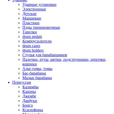
Ударные установки
Электронные
Детские
Маршевые
Пластики
Пэды тренировочные
Тарелки
drum pedals
Комбоусилители
drum cases
drum holders
Стулья для барабанщиков
Палочки, руты, щетки, подструнники, цепочки,
коврики
Альт-томы, томы
Бас-барабаны
Малые барабаны
Перкуссия
Калимбы
Кахоны
Джембе
Дарбуки
Бонго
Ксилофоны