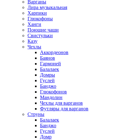
Варганы
Лира музыкальная
Харпики
Глюкофоны
Ханги
Поющие чаши
Свистульки
Казу
Чехлы
Аккордеонов
Баянов
Гармоней
Балалаек
Домры
Гуслей
Банджо
Глюкофонов
Мандолин
Чехлы для варганов
Футляры для варганов
Струны
Балалаек
Банджо
Гуслей
Домр