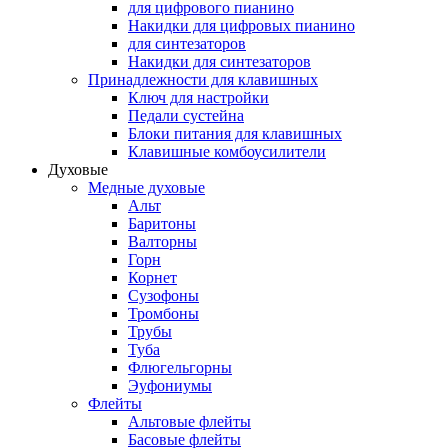
для цифрового пианино
Накидки для цифровых пианино
для синтезаторов
Накидки для синтезаторов
Принадлежности для клавишных
Ключ для настройки
Педали сустейна
Блоки питания для клавишных
Клавишные комбоусилители
Духовые
Медные духовые
Альт
Баритоны
Валторны
Горн
Корнет
Сузофоны
Тромбоны
Трубы
Туба
Флюгельгорны
Эуфониумы
Флейты
Альтовые флейты
Басовые флейты