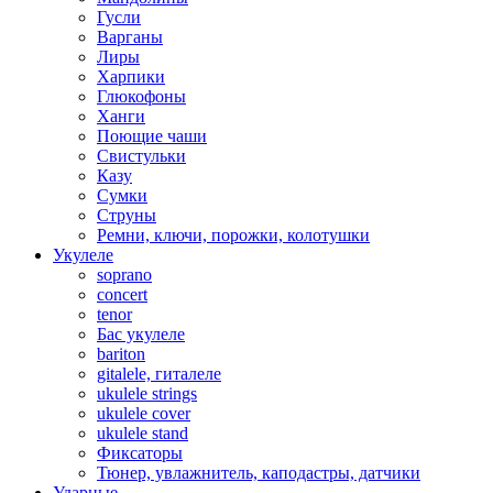
Гусли
Варганы
Лиры
Харпики
Глюкофоны
Ханги
Поющие чаши
Свистульки
Казу
Сумки
Струны
Ремни, ключи, порожки, колотушки
Укулеле
soprano
concert
tenor
Бас укулеле
bariton
gitalele, гиталеле
ukulele strings
ukulele cover
ukulele stand
Фиксаторы
Тюнер, увлажнитель, каподастры, датчики
Ударные