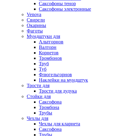
Саксофоны тенор
Саксофоны электронные
Venova
Свирели
Окарины
Фаготы
Мундштуки для
Альтгорнов
Валторн
Корнетов
Тромбонов
Труб
Туб
Флюгельгорнов
Наклейки на мундштук
Трости для
Трости для дудука
Стойки для
Саксофона
Тромбона
Трубы
Чехлы для
Чехлы для кларнета
Саксофона
Трубы