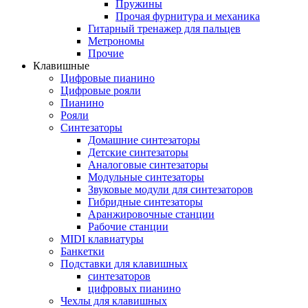
Пружины
Прочая фурнитура и механика
Гитарный тренажер для пальцев
Метрономы
Прочие
Клавишные
Цифровые пианино
Цифровые рояли
Пианино
Рояли
Синтезаторы
Домашние синтезаторы
Детские синтезаторы
Аналоговые синтезаторы
Модульные синтезаторы
Звуковые модули для синтезаторов
Гибридные синтезаторы
Аранжировочные станции
Рабочие станции
MIDI клавиатуры
Банкетки
Подставки для клавишных
синтезаторов
цифровых пианино
Чехлы для клавишных