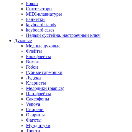
Рояли
Синтезаторы
MIDI-клавиатуры
Банкетки
keyboard stands
keyboard cases
Педали сустейна, настроечный ключ
Духовые
Медные духовые
Флейты
Блокфлейты
Вистлы
Гобои
Губные гармошки
Дудуки
Кларнеты
Мелодики (pianica)
Пан-флейты
Саксофоны
Venova
Свирели
Окарины
Фаготы
Мундштуки
Трости