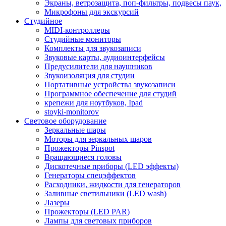
Экраны, ветрозащита, поп-фильтры, подвесы паук,
Микрофоны для экскурсий
Студийное
MIDI-контроллеры
Студийные мониторы
Комплекты для звукозаписи
Звуковые карты, аудиоинтерфейсы
Предусилители для наушников
Звукоизоляция для студии
Портативные устройства звукозаписи
Программное обеспечение для студий
крепежи для ноутбуков, Ipad
stoyki-monitorov
Световое оборудование
Зеркальные шары
Моторы для зеркальных шаров
Прожекторы Pinspot
Вращающиеся головы
Дискотечные приборы (LED эффекты)
Генераторы спецэффектов
Расходники, жидкости для генераторов
Заливные светильники (LED wash)
Лазеры
Прожекторы (LED PAR)
Лампы для световых приборов