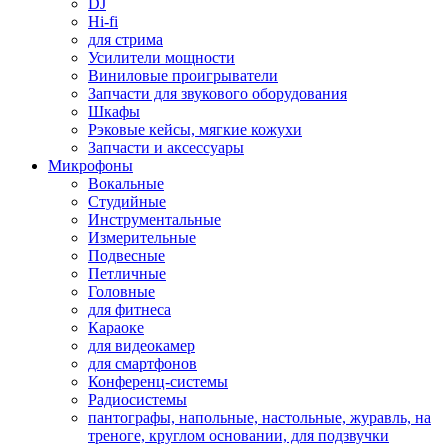
DJ
Hi-fi
для стрима
Усилители мощности
Виниловые проигрыватели
Запчасти для звукового оборудования
Шкафы
Рэковые кейсы, мягкие кожухи
Запчасти и аксессуары
Микрофоны
Вокальные
Студийные
Инструментальные
Измерительные
Подвесные
Петличные
Головные
для фитнеса
Караоке
для видеокамер
для смартфонов
Конференц-системы
Радиосистемы
пантографы, напольные, настольные, журавль, на
треноге, круглом основании, для подзвучки