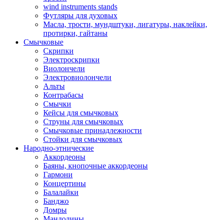
wind instruments stands
Футляры для духовых
Масла, трости, мундштуки, лигатуры, наклейки,
протирки, гайтаны
Смычковые
Скрипки
Электроскрипки
Виолончели
Электровиолончели
Альты
Контрабасы
Смычки
Кейсы для смычковых
Струны для смычковых
Смычковые принадлежности
Стойки для смычковых
Народно-этнические
Аккордеоны
Баяны, кнопочные аккордеоны
Гармони
Концертины
Балалайки
Банджо
Домры
Мандолины