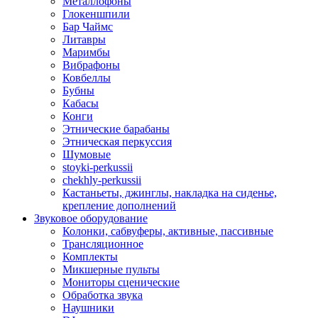
Металлофоны
Глокеншпили
Бар Чаймс
Литавры
Маримбы
Вибрафоны
Ковбеллы
Бубны
Кабасы
Конги
Этнические барабаны
Этническая перкуссия
Шумовые
stoyki-perkussii
chekhly-perkussii
Кастаньеты, джинглы, накладка на сиденье,
крепление дополнений
Звуковое оборудование
Колонки, сабвуферы, активные, пассивные
Трансляционное
Комплекты
Микшерные пульты
Мониторы сценические
Обработка звука
Наушники