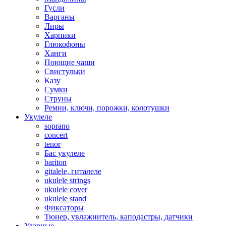
Гусли
Варганы
Лиры
Харпики
Глюкофоны
Ханги
Поющие чаши
Свистульки
Казу
Сумки
Струны
Ремни, ключи, порожки, колотушки
Укулеле
soprano
concert
tenor
Бас укулеле
bariton
gitalele, гиталеле
ukulele strings
ukulele cover
ukulele stand
Фиксаторы
Тюнер, увлажнитель, каподастры, датчики
Ударные