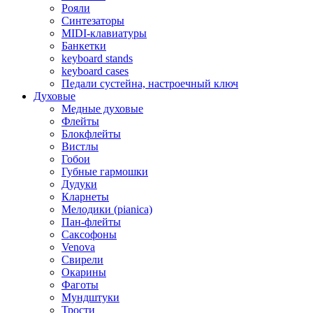
Рояли
Синтезаторы
MIDI-клавиатуры
Банкетки
keyboard stands
keyboard cases
Педали сустейна, настроечный ключ
Духовые
Медные духовые
Флейты
Блокфлейты
Вистлы
Гобои
Губные гармошки
Дудуки
Кларнеты
Мелодики (pianica)
Пан-флейты
Саксофоны
Venova
Свирели
Окарины
Фаготы
Мундштуки
Трости