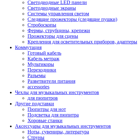
Светодиодные LED панели
Светодиодные экраны
Системы управления светом
Следящие прожекторы (следящие пушки)
Стробоскопы
Фермы, струбцины, крепежи
Прожекторы для сцены
Крепления для осветительных приборов, адаптеры
Коммутация
Готовый кабель
Кабель метраж
Мультикоры
Переходники
Разъемы
Разветвители питания
accessories
Чехлы для музыкальных инструментов
для пюпитров
Другие подставки
Пюпитры для нот
Подсветка для пюпитра
Хоровые станки
Аксессуары для музыкальных инструментов
Ноты, сувениры, литература
Струны