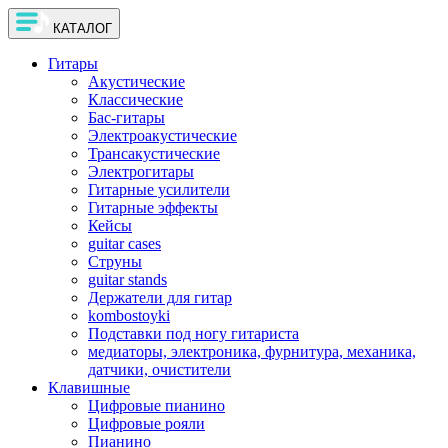
КАТАЛОГ
Гитары
Акустические
Классические
Бас-гитары
Электроакустические
Трансакустические
Электрогитары
Гитарные усилители
Гитарные эффекты
Кейсы
guitar cases
Струны
guitar stands
Держатели для гитар
kombostoyki
Подставки под ногу гитариста
медиаторы, электроника, фурнитура, механика,
датчики, очистители
Клавишные
Цифровые пианино
Цифровые рояли
Пианино