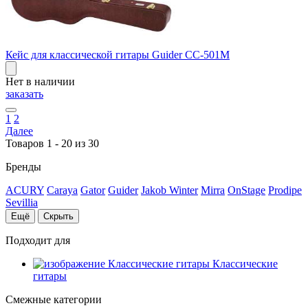
Кейс для классической гитары Guider CC-501M
Нет в наличии
заказать
1
2
Далее
Товаров 1 - 20 из 30
Бренды
ACURY
Caraya
Gator
Guider
Jakob Winter
Mirra
OnStage
Prodipe
Sevillia
Ещё
Скрыть
Подходит для
Классические
гитары
Смежные категории