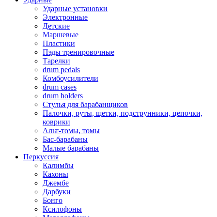
Ударные установки
Электронные
Детские
Маршевые
Пластики
Пэды тренировочные
Тарелки
drum pedals
Комбоусилители
drum cases
drum holders
Стулья для барабанщиков
Палочки, руты, щетки, подструнники, цепочки,
коврики
Альт-томы, томы
Бас-барабаны
Малые барабаны
Перкуссия
Калимбы
Кахоны
Джембе
Дарбуки
Бонго
Ксилофоны