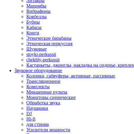
Литавры
Маримбы
Вибрафоны
Ковбеллы
Бубны
Кабасы
Конги
Этнические барабаны
Этническая перкуссия
Шумовые
stoyki-perkussii
chekhly-perkussii
Кастаньеты, джинглы, накладка на сиденье, крепл
Звуковое оборудование
Колонки, сабвуферы, активные, пассивные
Трансляционное
Комплекты
Микшерные пульты
Мониторы сценические
Обработка звука
Наушники
DJ
Hi-fi
для стрима
Усилители мощности