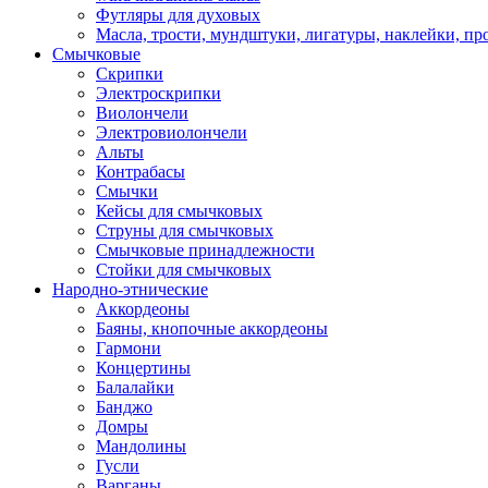
Футляры для духовых
Масла, трости, мундштуки, лигатуры, наклейки, пр
Смычковые
Скрипки
Электроскрипки
Виолончели
Электровиолончели
Альты
Контрабасы
Смычки
Кейсы для смычковых
Струны для смычковых
Смычковые принадлежности
Стойки для смычковых
Народно-этнические
Аккордеоны
Баяны, кнопочные аккордеоны
Гармони
Концертины
Балалайки
Банджо
Домры
Мандолины
Гусли
Варганы