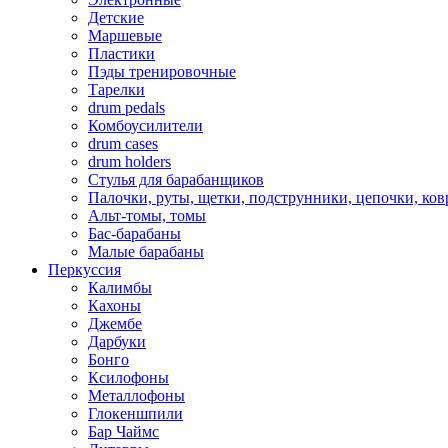
Детские
Маршевые
Пластики
Пэды тренировочные
Тарелки
drum pedals
Комбоусилители
drum cases
drum holders
Стулья для барабанщиков
Палочки, руты, щетки, подструнники, цепочки, ко
Альт-томы, томы
Бас-барабаны
Малые барабаны
Перкуссия
Калимбы
Кахоны
Джембе
Дарбуки
Бонго
Ксилофоны
Металлофоны
Глокеншпили
Бар Чаймс