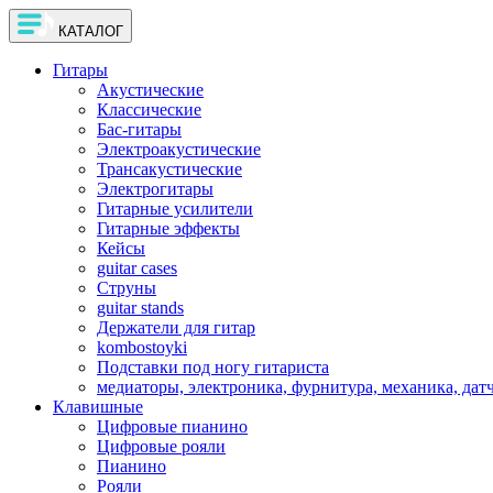
КАТАЛОГ
Гитары
Акустические
Классические
Бас-гитары
Электроакустические
Трансакустические
Электрогитары
Гитарные усилители
Гитарные эффекты
Кейсы
guitar cases
Струны
guitar stands
Держатели для гитар
kombostoyki
Подставки под ногу гитариста
медиаторы, электроника, фурнитура, механика, дат
Клавишные
Цифровые пианино
Цифровые рояли
Пианино
Рояли