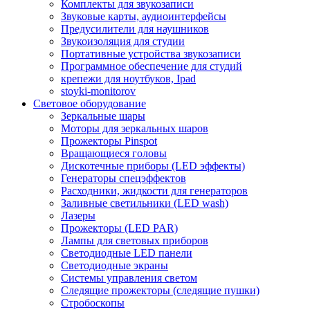
Комплекты для звукозаписи
Звуковые карты, аудиоинтерфейсы
Предусилители для наушников
Звукоизоляция для студии
Портативные устройства звукозаписи
Программное обеспечение для студий
крепежи для ноутбуков, Ipad
stoyki-monitorov
Световое оборудование
Зеркальные шары
Моторы для зеркальных шаров
Прожекторы Pinspot
Вращающиеся головы
Дискотечные приборы (LED эффекты)
Генераторы спецэффектов
Расходники, жидкости для генераторов
Заливные светильники (LED wash)
Лазеры
Прожекторы (LED PAR)
Лампы для световых приборов
Светодиодные LED панели
Светодиодные экраны
Системы управления светом
Следящие прожекторы (следящие пушки)
Стробоскопы