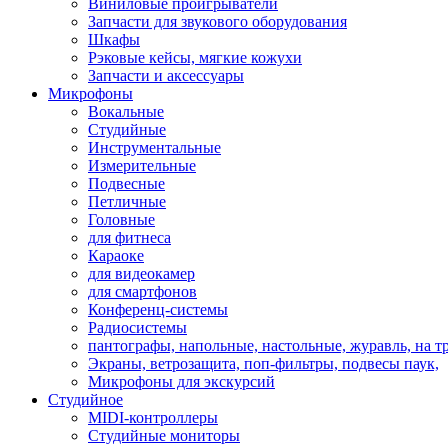
Виниловые проигрыватели
Запчасти для звукового оборудования
Шкафы
Рэковые кейсы, мягкие кожухи
Запчасти и аксессуары
Микрофоны
Вокальные
Студийные
Инструментальные
Измерительные
Подвесные
Петличные
Головные
для фитнеса
Караоке
для видеокамер
для смартфонов
Конференц-системы
Радиосистемы
пантографы, напольные, настольные, журавль, на т
Экраны, ветрозащита, поп-фильтры, подвесы паук,
Микрофоны для экскурсий
Студийное
MIDI-контроллеры
Студийные мониторы