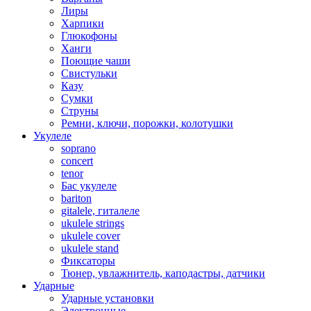
Лиры
Харпики
Глюкофоны
Ханги
Поющие чаши
Свистульки
Казу
Сумки
Струны
Ремни, ключи, порожки, колотушки
Укулеле
soprano
concert
tenor
Бас укулеле
bariton
gitalele, гиталеле
ukulele strings
ukulele cover
ukulele stand
Фиксаторы
Тюнер, увлажнитель, каподастры, датчики
Ударные
Ударные установки
Электронные