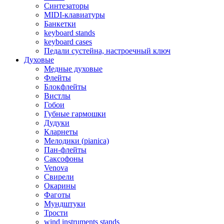
Синтезаторы
MIDI-клавиатуры
Банкетки
keyboard stands
keyboard cases
Педали сустейна, настроечный ключ
Духовые
Медные духовые
Флейты
Блокфлейты
Вистлы
Гобои
Губные гармошки
Дудуки
Кларнеты
Мелодики (pianica)
Пан-флейты
Саксофоны
Venova
Свирели
Окарины
Фаготы
Мундштуки
Трости
wind instruments stands