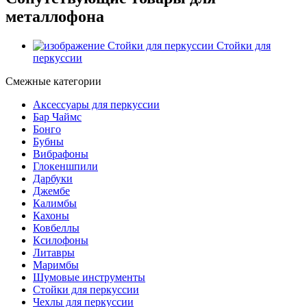
металлофона
Стойки для
перкуссии
Смежные категории
Аксессуары для перкуссии
Бар Чаймс
Бонго
Бубны
Вибрафоны
Глокеншпили
Дарбуки
Джембе
Калимбы
Кахоны
Ковбеллы
Ксилофоны
Литавры
Маримбы
Шумовые инструменты
Стойки для перкуссии
Чехлы для перкуссии