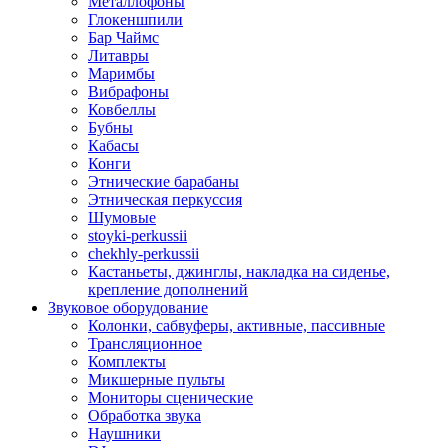
Металлофоны
Глокеншпили
Бар Чаймс
Литавры
Маримбы
Вибрафоны
Ковбеллы
Бубны
Кабасы
Конги
Этнические барабаны
Этническая перкуссия
Шумовые
stoyki-perkussii
chekhly-perkussii
Кастаньеты, джинглы, накладка на сиденье,
крепление дополнений
Звуковое оборудование
Колонки, сабвуферы, активные, пассивные
Трансляционное
Комплекты
Микшерные пульты
Мониторы сценические
Обработка звука
Наушники