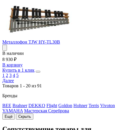
Металлофон TJW HY-TL30B
В наличии
8 930
₽
В корзину
Купить в 1 клик
1
2
3
4
5
Далее
Товаров 1 - 20 из 91
Бренды
BEE
Brahner
DEKKO
Flight
Goldon
Hohner
Terris
Vivoton
YAMAHA
Мастерская Сереброва
Ещё
Скрыть
Сопутствующие товары для