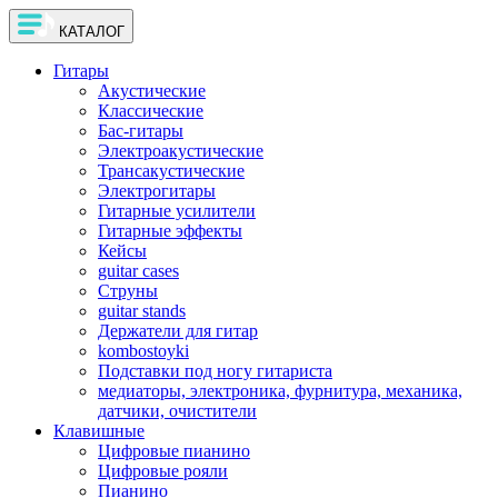
КАТАЛОГ
Гитары
Акустические
Классические
Бас-гитары
Электроакустические
Трансакустические
Электрогитары
Гитарные усилители
Гитарные эффекты
Кейсы
guitar cases
Струны
guitar stands
Держатели для гитар
kombostoyki
Подставки под ногу гитариста
медиаторы, электроника, фурнитура, механика,
датчики, очистители
Клавишные
Цифровые пианино
Цифровые рояли
Пианино