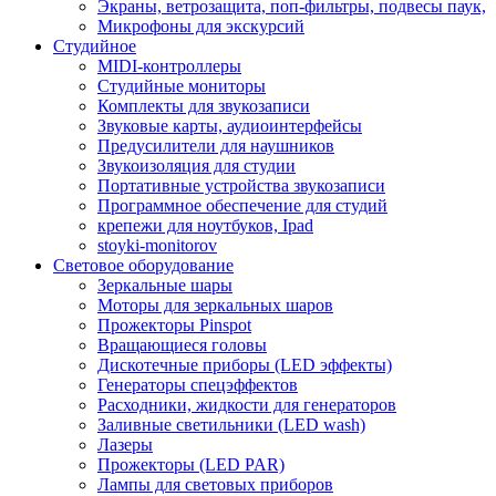
Экраны, ветрозащита, поп-фильтры, подвесы паук,
Микрофоны для экскурсий
Студийное
MIDI-контроллеры
Студийные мониторы
Комплекты для звукозаписи
Звуковые карты, аудиоинтерфейсы
Предусилители для наушников
Звукоизоляция для студии
Портативные устройства звукозаписи
Программное обеспечение для студий
крепежи для ноутбуков, Ipad
stoyki-monitorov
Световое оборудование
Зеркальные шары
Моторы для зеркальных шаров
Прожекторы Pinspot
Вращающиеся головы
Дискотечные приборы (LED эффекты)
Генераторы спецэффектов
Расходники, жидкости для генераторов
Заливные светильники (LED wash)
Лазеры
Прожекторы (LED PAR)
Лампы для световых приборов