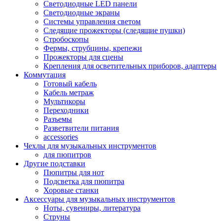
Светодиодные LED панели
Светодиодные экраны
Системы управления светом
Следящие прожекторы (следящие пушки)
Стробоскопы
Фермы, струбцины, крепежи
Прожекторы для сцены
Крепления для осветительных приборов, адаптеры
Коммутация
Готовый кабель
Кабель метраж
Мультикоры
Переходники
Разъемы
Разветвители питания
accessories
Чехлы для музыкальных инструментов
для пюпитров
Другие подставки
Пюпитры для нот
Подсветка для пюпитра
Хоровые станки
Аксессуары для музыкальных инструментов
Ноты, сувениры, литература
Струны