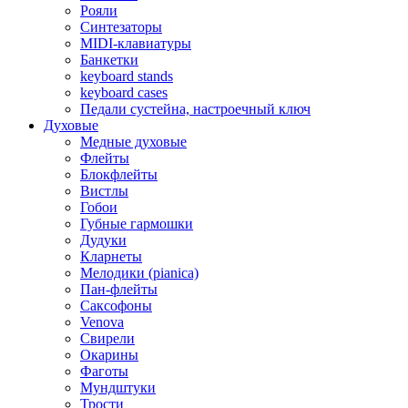
Рояли
Синтезаторы
MIDI-клавиатуры
Банкетки
keyboard stands
keyboard cases
Педали сустейна, настроечный ключ
Духовые
Медные духовые
Флейты
Блокфлейты
Вистлы
Гобои
Губные гармошки
Дудуки
Кларнеты
Мелодики (pianica)
Пан-флейты
Саксофоны
Venova
Свирели
Окарины
Фаготы
Мундштуки
Трости