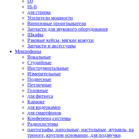
DJ
Hi-fi
для стрима
Усилители мощности
Виниловые проигрыватели
Запчасти для звукового оборудования
Шкафы
Рэковые кейсы, мягкие кожухи
Запчасти и аксессуары
Микрофоны
Вокальные
Студийные
Инструментальные
Измерительные
Подвесные
Петличные
Головные
для фитнеса
Караоке
для видеокамер
для смартфонов
Конференц-системы
Радиосистемы
пантографы, напольные, настольные, журавль, на
треноге, круглом основании, для подзвучки