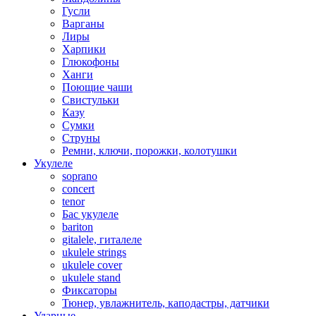
Гусли
Варганы
Лиры
Харпики
Глюкофоны
Ханги
Поющие чаши
Свистульки
Казу
Сумки
Струны
Ремни, ключи, порожки, колотушки
Укулеле
soprano
concert
tenor
Бас укулеле
bariton
gitalele, гиталеле
ukulele strings
ukulele cover
ukulele stand
Фиксаторы
Тюнер, увлажнитель, каподастры, датчики
Ударные