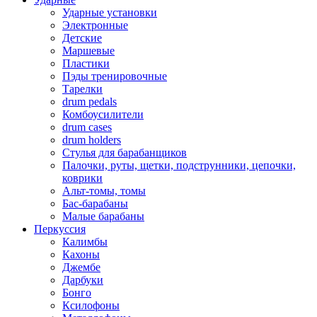
Ударные установки
Электронные
Детские
Маршевые
Пластики
Пэды тренировочные
Тарелки
drum pedals
Комбоусилители
drum cases
drum holders
Стулья для барабанщиков
Палочки, руты, щетки, подструнники, цепочки,
коврики
Альт-томы, томы
Бас-барабаны
Малые барабаны
Перкуссия
Калимбы
Кахоны
Джембе
Дарбуки
Бонго
Ксилофоны