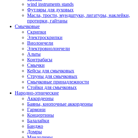
wind instruments stands
Футляры для духовых
Масла, трости, мундштуки, лигатуры, наклейки,
протирки, гайтаны
Смычковые
Скрипки
Электроскрипки
Виолончели
Электровиолончели
Альты
Контрабасы
Смычки
Кейсы для смычковых
Струны для смычковых
Смычковые принадлежности
Стойки для смычковых
Народно-этнические
Аккордеоны
Баяны, кнопочные аккордеоны
Гармони
Концертины
Балалайки
Банджо
Домры
Мандолины