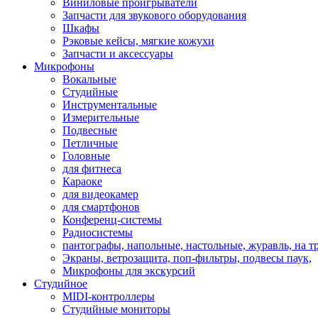
Виниловые проигрыватели
Запчасти для звукового оборудования
Шкафы
Рэковые кейсы, мягкие кожухи
Запчасти и аксессуары
Микрофоны
Вокальные
Студийные
Инструментальные
Измерительные
Подвесные
Петличные
Головные
для фитнеса
Караоке
для видеокамер
для смартфонов
Конференц-системы
Радиосистемы
пантографы, напольные, настольные, журавль, на т
Экраны, ветрозащита, поп-фильтры, подвесы паук,
Микрофоны для экскурсий
Студийное
MIDI-контроллеры
Студийные мониторы