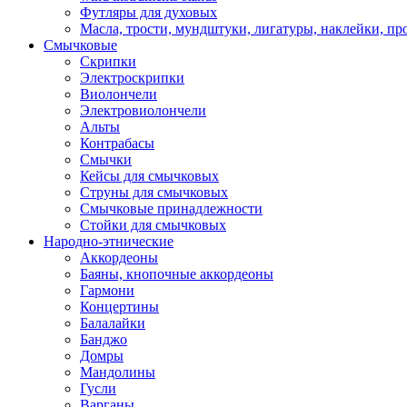
Футляры для духовых
Масла, трости, мундштуки, лигатуры, наклейки, пр
Смычковые
Скрипки
Электроскрипки
Виолончели
Электровиолончели
Альты
Контрабасы
Смычки
Кейсы для смычковых
Струны для смычковых
Смычковые принадлежности
Стойки для смычковых
Народно-этнические
Аккордеоны
Баяны, кнопочные аккордеоны
Гармони
Концертины
Балалайки
Банджо
Домры
Мандолины
Гусли
Варганы