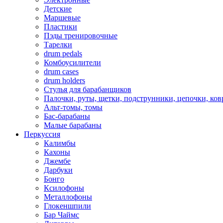
Детские
Маршевые
Пластики
Пэды тренировочные
Тарелки
drum pedals
Комбоусилители
drum cases
drum holders
Стулья для барабанщиков
Палочки, руты, щетки, подструнники, цепочки, ко
Альт-томы, томы
Бас-барабаны
Малые барабаны
Перкуссия
Калимбы
Кахоны
Джембе
Дарбуки
Бонго
Ксилофоны
Металлофоны
Глокеншпили
Бар Чаймс