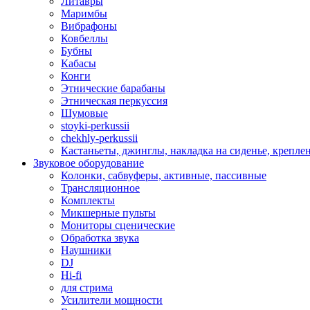
Литавры
Маримбы
Вибрафоны
Ковбеллы
Бубны
Кабасы
Конги
Этнические барабаны
Этническая перкуссия
Шумовые
stoyki-perkussii
chekhly-perkussii
Кастаньеты, джинглы, накладка на сиденье, крепл
Звуковое оборудование
Колонки, сабвуферы, активные, пассивные
Трансляционное
Комплекты
Микшерные пульты
Мониторы сценические
Обработка звука
Наушники
DJ
Hi-fi
для стрима
Усилители мощности