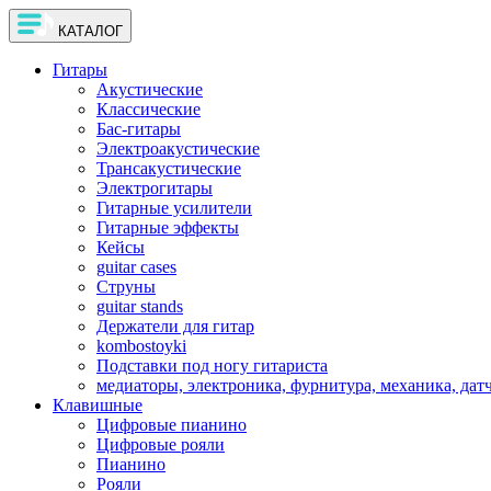
КАТАЛОГ
Гитары
Акустические
Классические
Бас-гитары
Электроакустические
Трансакустические
Электрогитары
Гитарные усилители
Гитарные эффекты
Кейсы
guitar cases
Струны
guitar stands
Держатели для гитар
kombostoyki
Подставки под ногу гитариста
медиаторы, электроника, фурнитура, механика, дат
Клавишные
Цифровые пианино
Цифровые рояли
Пианино
Рояли