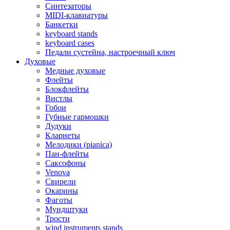
Синтезаторы
MIDI-клавиатуры
Банкетки
keyboard stands
keyboard cases
Педали сустейна, настроечный ключ
Духовые
Медные духовые
Флейты
Блокфлейты
Вистлы
Гобои
Губные гармошки
Дудуки
Кларнеты
Мелодики (pianica)
Пан-флейты
Саксофоны
Venova
Свирели
Окарины
Фаготы
Мундштуки
Трости
wind instruments stands