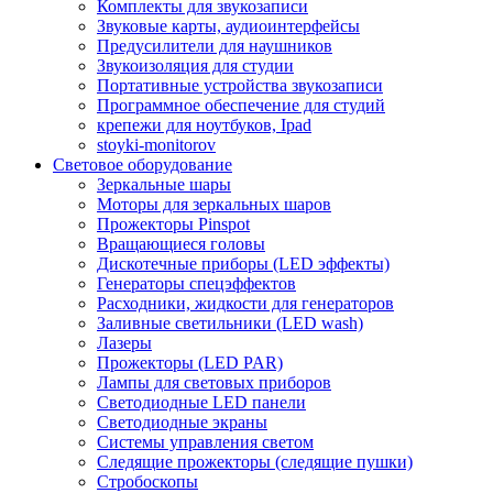
Комплекты для звукозаписи
Звуковые карты, аудиоинтерфейсы
Предусилители для наушников
Звукоизоляция для студии
Портативные устройства звукозаписи
Программное обеспечение для студий
крепежи для ноутбуков, Ipad
stoyki-monitorov
Световое оборудование
Зеркальные шары
Моторы для зеркальных шаров
Прожекторы Pinspot
Вращающиеся головы
Дискотечные приборы (LED эффекты)
Генераторы спецэффектов
Расходники, жидкости для генераторов
Заливные светильники (LED wash)
Лазеры
Прожекторы (LED PAR)
Лампы для световых приборов
Светодиодные LED панели
Светодиодные экраны
Системы управления светом
Следящие прожекторы (следящие пушки)
Стробоскопы