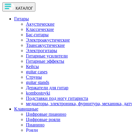
КАТАЛОГ
Гитары
Акустические
Классические
Бас-гитары
Электроакустические
Трансакустические
Электрогитары
Гитарные усилители
Гитарные эффекты
Кейсы
guitar cases
Струны
guitar stands
Держатели для гитар
kombostoyki
Подставки под ногу гитариста
медиаторы, электроника, фурнитура, механика, дат
Клавишные
Цифровые пианино
Цифровые рояли
Пианино
Рояли