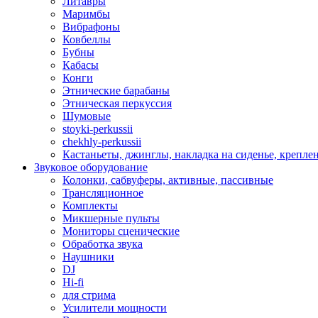
Литавры
Маримбы
Вибрафоны
Ковбеллы
Бубны
Кабасы
Конги
Этнические барабаны
Этническая перкуссия
Шумовые
stoyki-perkussii
chekhly-perkussii
Кастаньеты, джинглы, накладка на сиденье, крепл
Звуковое оборудование
Колонки, сабвуферы, активные, пассивные
Трансляционное
Комплекты
Микшерные пульты
Мониторы сценические
Обработка звука
Наушники
DJ
Hi-fi
для стрима
Усилители мощности