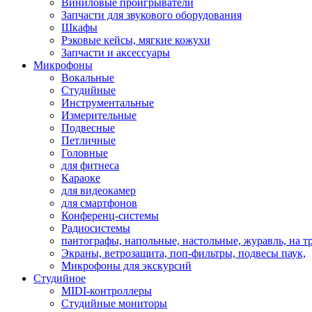
Виниловые проигрыватели
Запчасти для звукового оборудования
Шкафы
Рэковые кейсы, мягкие кожухи
Запчасти и аксессуары
Микрофоны
Вокальные
Студийные
Инструментальные
Измерительные
Подвесные
Петличные
Головные
для фитнеса
Караоке
для видеокамер
для смартфонов
Конференц-системы
Радиосистемы
пантографы, напольные, настольные, журавль, на т
Экраны, ветрозащита, поп-фильтры, подвесы паук,
Микрофоны для экскурсий
Студийное
MIDI-контроллеры
Студийные мониторы