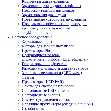
Комплекты для звукозаписи
Звуковые карты, аудиоинтерфейсы
Предусилители для наушников
Звукоизоляция для студии
Портативные устройства звукозаписи
Программное обеспечение для студий
крепежи для ноутбуков, Ipad
stoyki-monitorov
Световое оборудование
Зеркальные шары
Моторы для зеркальных шаров
Прожекторы Pinspot
Вращающиеся головы
Дискотечные приборы (LED эффекты)
Генераторы спецэффектов
Расходники, жидкости для генераторов
Заливные светильники (LED wash)
Лазеры
Прожекторы (LED PAR)
Лампы для световых приборов
Светодиодные LED панели
Светодиодные экраны
Системы управления светом
Следящие прожекторы (следящие пушки)
Стробоскопы