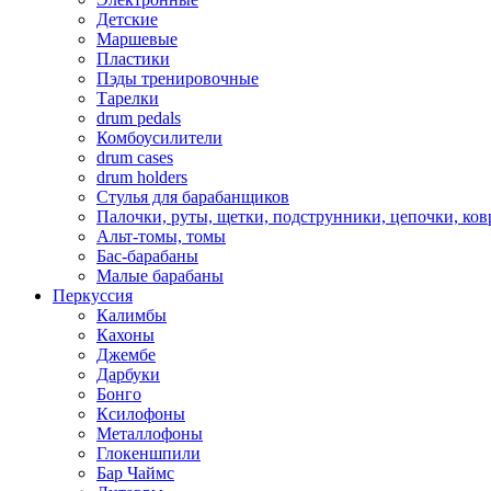
Детские
Маршевые
Пластики
Пэды тренировочные
Тарелки
drum pedals
Комбоусилители
drum cases
drum holders
Стулья для барабанщиков
Палочки, руты, щетки, подструнники, цепочки, ко
Альт-томы, томы
Бас-барабаны
Малые барабаны
Перкуссия
Калимбы
Кахоны
Джембе
Дарбуки
Бонго
Ксилофоны
Металлофоны
Глокеншпили
Бар Чаймс