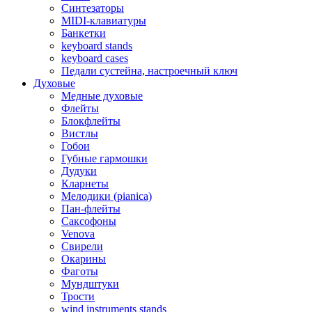
Синтезаторы
MIDI-клавиатуры
Банкетки
keyboard stands
keyboard cases
Педали сустейна, настроечный ключ
Духовые
Медные духовые
Флейты
Блокфлейты
Вистлы
Гобои
Губные гармошки
Дудуки
Кларнеты
Мелодики (pianica)
Пан-флейты
Саксофоны
Venova
Свирели
Окарины
Фаготы
Мундштуки
Трости
wind instruments stands