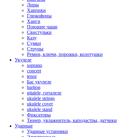
Лиры
Харпики
Глюкофоны
Ханги
Поющие чаши
Свистульки
Казу
Сумки
Струны
Ремни, ключи, порожки, колотушки
Укулеле
soprano
concert
tenor
Бас укулеле
bariton
gitalele, гиталеле
ukulele strings
ukulele cover
ukulele stand
Фиксаторы
Тюнер, увлажнитель, каподастры, датчики
Ударные
Ударные установки
Электронные