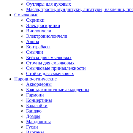
Футляры для духовых
Масла, трости, мундштуки, лигатуры, наклейки, пр
Смычковые
Скрипки
Электроскрипки
Виолончели
Электровиолончели
Альты
Контрабасы
Смычки
Кейсы для смычковых
Струны для смычковых
Смычковые принадлежности
Стойки для смычковых
Народно-этнические
Аккордеоны
Баяны, кнопочные аккордеоны
Гармони
Концертины
Балалайки
Банджо
Домры
Мандолины
Гусли
Варганы