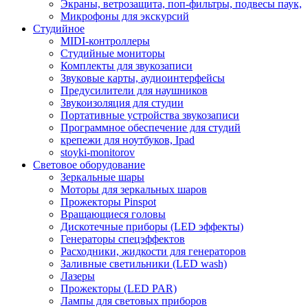
Экраны, ветрозащита, поп-фильтры, подвесы паук,
Микрофоны для экскурсий
Студийное
MIDI-контроллеры
Студийные мониторы
Комплекты для звукозаписи
Звуковые карты, аудиоинтерфейсы
Предусилители для наушников
Звукоизоляция для студии
Портативные устройства звукозаписи
Программное обеспечение для студий
крепежи для ноутбуков, Ipad
stoyki-monitorov
Световое оборудование
Зеркальные шары
Моторы для зеркальных шаров
Прожекторы Pinspot
Вращающиеся головы
Дискотечные приборы (LED эффекты)
Генераторы спецэффектов
Расходники, жидкости для генераторов
Заливные светильники (LED wash)
Лазеры
Прожекторы (LED PAR)
Лампы для световых приборов