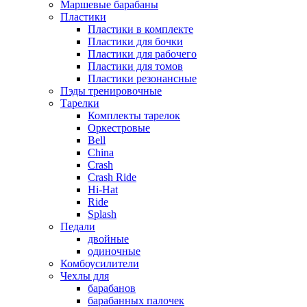
Маршевые барабаны
Пластики
Пластики в комплекте
Пластики для бочки
Пластики для рабочего
Пластики для томов
Пластики резонансные
Пэды тренировочные
Тарелки
Комплекты тарелок
Оркестровые
Bell
China
Crash
Crash Ride
Hi-Hat
Ride
Splash
Педали
двойные
одиночные
Комбоусилители
Чехлы для
барабанов
барабанных палочек