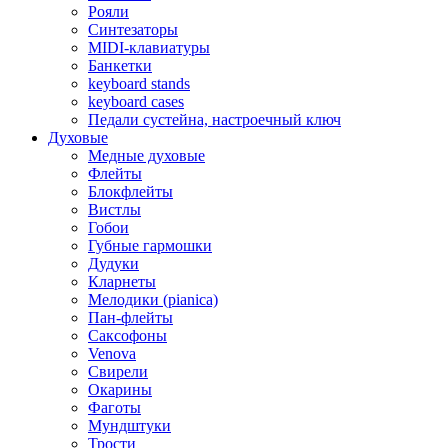
Рояли
Синтезаторы
MIDI-клавиатуры
Банкетки
keyboard stands
keyboard cases
Педали сустейна, настроечный ключ
Духовые
Медные духовые
Флейты
Блокфлейты
Вистлы
Гобои
Губные гармошки
Дудуки
Кларнеты
Мелодики (pianica)
Пан-флейты
Саксофоны
Venova
Свирели
Окарины
Фаготы
Мундштуки
Трости