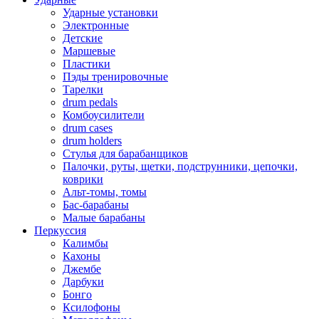
Ударные установки
Электронные
Детские
Маршевые
Пластики
Пэды тренировочные
Тарелки
drum pedals
Комбоусилители
drum cases
drum holders
Стулья для барабанщиков
Палочки, руты, щетки, подструнники, цепочки,
коврики
Альт-томы, томы
Бас-барабаны
Малые барабаны
Перкуссия
Калимбы
Кахоны
Джембе
Дарбуки
Бонго
Ксилофоны