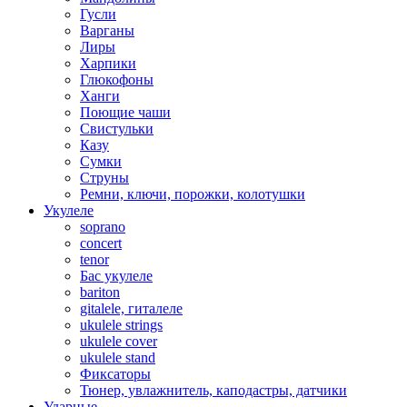
Гусли
Варганы
Лиры
Харпики
Глюкофоны
Ханги
Поющие чаши
Свистульки
Казу
Сумки
Струны
Ремни, ключи, порожки, колотушки
Укулеле
soprano
concert
tenor
Бас укулеле
bariton
gitalele, гиталеле
ukulele strings
ukulele cover
ukulele stand
Фиксаторы
Тюнер, увлажнитель, каподастры, датчики
Ударные