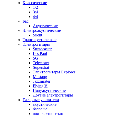
Классические
1/2
3/4
4/4
Бас
Акустические
Электроакустические
Silent
Трансакустические
Электрогитары
Stratocaster
Les Paul
SG
Telecaster
Superstrat
Электрогитары Explorer
Mustang
Jazzmaster
Flying V
Полуакустические
Другие электрогитары
Гитарные усилители
акустические
басовые
для электрогитар