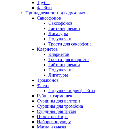
Трубы
Флейты
Принадлежности для духовых
Саксофонов
Саксофонов
Гайтаны, ремни
Лигатуры
Подушечки
Трости для саксофона
Кларнетов
Кларнетов
Трости для кларнета
Гайтаны, ремни
Подушечки
Лигатуры
Тромбонов
Флейт
Подушечки для флейты
Губных гармошек
Сурдины для валторн
Сурдины для тромбона
Сурдины для трубы
Пюпитры Лира
Наборы по уходу
Масла и смазки