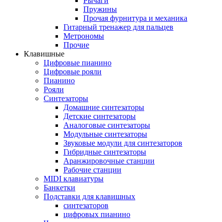
Рычаги
Пружины
Прочая фурнитура и механика
Гитарный тренажер для пальцев
Метрономы
Прочие
Клавишные
Цифровые пианино
Цифровые рояли
Пианино
Рояли
Синтезаторы
Домашние синтезаторы
Детские синтезаторы
Аналоговые синтезаторы
Модульные синтезаторы
Звуковые модули для синтезаторов
Гибридные синтезаторы
Аранжировочные станции
Рабочие станции
MIDI клавиатуры
Банкетки
Подставки для клавишных
синтезаторов
цифровых пианино