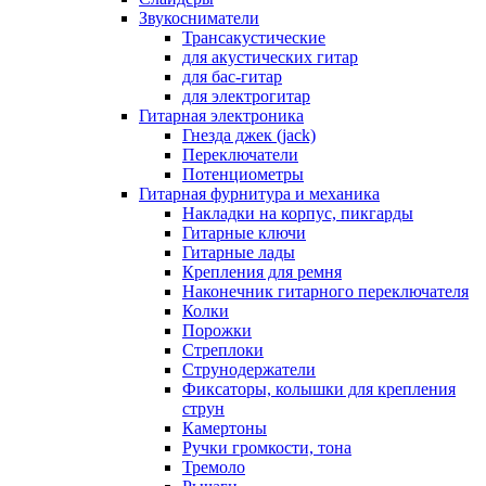
Звукосниматели
Трансакустические
для акустических гитар
для бас-гитар
для электрогитар
Гитарная электроника
Гнезда джек (jack)
Переключатели
Потенциометры
Гитарная фурнитура и механика
Накладки на корпус, пикгарды
Гитарные ключи
Гитарные лады
Крепления для ремня
Наконечник гитарного переключателя
Колки
Порожки
Стреплоки
Струнодержатели
Фиксаторы, колышки для крепления
струн
Камертоны
Ручки громкости, тона
Тремоло