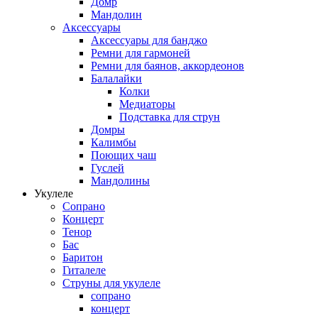
Домр
Мандолин
Аксессуары
Аксессуары для банджо
Ремни для гармоней
Ремни для баянов, аккордеонов
Балалайки
Колки
Медиаторы
Подставка для струн
Домры
Калимбы
Поющих чаш
Гуслей
Мандолины
Укулеле
Сопрано
Концерт
Тенор
Бас
Баритон
Гиталеле
Струны для укулеле
сопрано
концерт