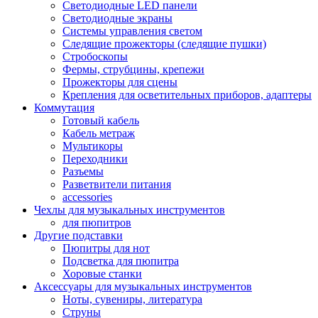
Светодиодные LED панели
Светодиодные экраны
Системы управления светом
Следящие прожекторы (следящие пушки)
Стробоскопы
Фермы, струбцины, крепежи
Прожекторы для сцены
Крепления для осветительных приборов, адаптеры
Коммутация
Готовый кабель
Кабель метраж
Мультикоры
Переходники
Разъемы
Разветвители питания
accessories
Чехлы для музыкальных инструментов
для пюпитров
Другие подставки
Пюпитры для нот
Подсветка для пюпитра
Хоровые станки
Аксессуары для музыкальных инструментов
Ноты, сувениры, литература
Струны