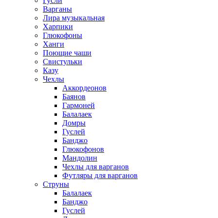
Гусли
Варганы
Лира музыкальная
Харпики
Глюкофоны
Ханги
Поющие чаши
Свистульки
Казу
Чехлы
Аккордеонов
Баянов
Гармоней
Балалаек
Домры
Гуслей
Банджо
Глюкофонов
Мандолин
Чехлы для варганов
Футляры для варганов
Струны
Балалаек
Банджо
Гуслей