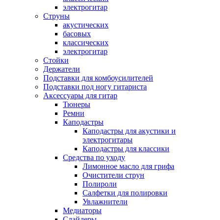
электрогитар
Струны
акустических
басовых
классических
электрогитар
Стойки
Держатели
Подставки для комбоусилителей
Подставки под ногу гитариста
Аксессуары для гитар
Тюнеры
Ремни
Каподастры
Каподастры для акустики и
электрогитары
Каподастры для классики
Средства по уходу
Лимонное масло для грифа
Очистители струн
Полироли
Салфетки для полировки
Увлажнители
Медиаторы
Слайдеры