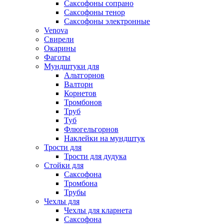
Саксофоны сопрано
Саксофоны тенор
Саксофоны электронные
Venova
Свирели
Окарины
Фаготы
Мундштуки для
Альтгорнов
Валторн
Корнетов
Тромбонов
Труб
Туб
Флюгельгорнов
Наклейки на мундштук
Трости для
Трости для дудука
Стойки для
Саксофона
Тромбона
Трубы
Чехлы для
Чехлы для кларнета
Саксофона