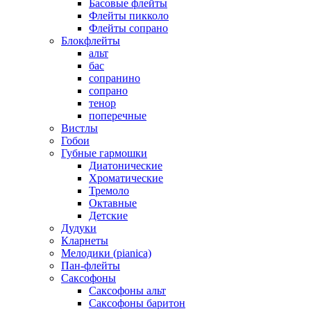
Басовые флейты
Флейты пикколо
Флейты сопрано
Блокфлейты
альт
бас
сопранино
сопрано
тенор
поперечные
Вистлы
Гобои
Губные гармошки
Диатонические
Хроматические
Тремоло
Октавные
Детские
Дудуки
Кларнеты
Мелодики (pianica)
Пан-флейты
Саксофоны
Саксофоны альт
Саксофоны баритон