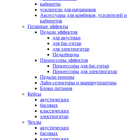
кабинеты
усилители для наушников
Аксессуары для комбиков, усилителей и
кабинетов
Гитарные эффекты
Педали эффектов
для акустики
для бас-гитар
для электрогитар
Педалборды
Процессоры эффектов
Процессоры для бас-гитар
Процессоры для электрогитар
Педали-тюнеры
Лайн-селекторы и маршрутизаторы
Блоки питания
Кейсы
акустических
басовых
классических
электрогитар
Чехлы
акустических
басовых
классических