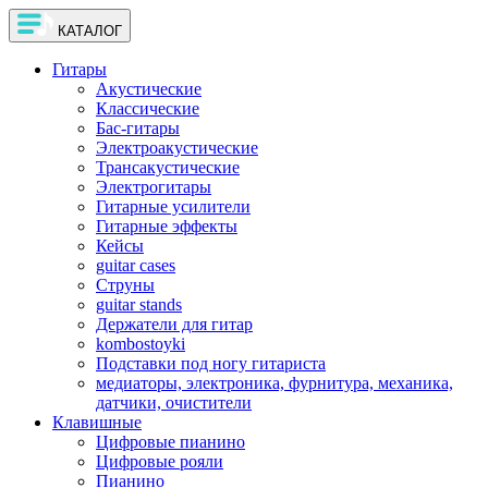
КАТАЛОГ
Гитары
Акустические
Классические
Бас-гитары
Электроакустические
Трансакустические
Электрогитары
Гитарные усилители
Гитарные эффекты
Кейсы
guitar cases
Струны
guitar stands
Держатели для гитар
kombostoyki
Подставки под ногу гитариста
медиаторы, электроника, фурнитура, механика,
датчики, очистители
Клавишные
Цифровые пианино
Цифровые рояли
Пианино