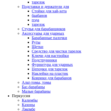
тарелок
Подставки и держатели для
Стойки для хай-хета
баабанов
пэда
тарелок
Стулья для барабанщиков
Аксессуары для ударных
Барабанные палочки
Руты
Щетки
Средство для чистки тарелок
Ключи для настройки
Подструнники
Фурнитура для ударных
Цепочки для тарелок
Наклейки на пластик
Коврики для барабанов
Альт-томы, томы
Бас-барабаны
Малые барабаны
Перкуссия
Калимбы
Кахоны
Джембе