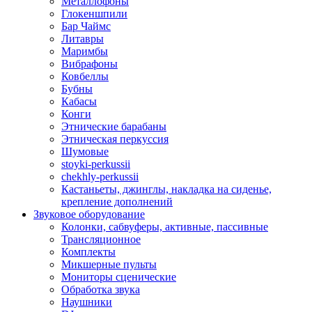
Металлофоны
Глокеншпили
Бар Чаймс
Литавры
Маримбы
Вибрафоны
Ковбеллы
Бубны
Кабасы
Конги
Этнические барабаны
Этническая перкуссия
Шумовые
stoyki-perkussii
chekhly-perkussii
Кастаньеты, джинглы, накладка на сиденье,
крепление дополнений
Звуковое оборудование
Колонки, сабвуферы, активные, пассивные
Трансляционное
Комплекты
Микшерные пульты
Мониторы сценические
Обработка звука
Наушники