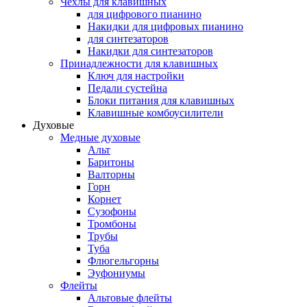
Чехлы для клавишных
для цифрового пианино
Накидки для цифровых пианино
для синтезаторов
Накидки для синтезаторов
Принадлежности для клавишных
Ключ для настройки
Педали сустейна
Блоки питания для клавишных
Клавишные комбоусилители
Духовые
Медные духовые
Альт
Баритоны
Валторны
Горн
Корнет
Сузофоны
Тромбоны
Трубы
Туба
Флюгельгорны
Эуфониумы
Флейты
Альтовые флейты