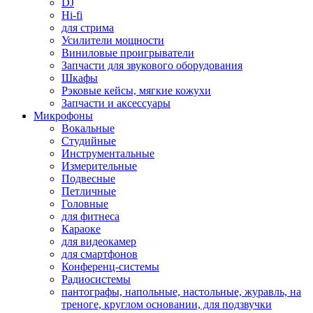
DJ
Hi-fi
для стрима
Усилители мощности
Виниловые проигрыватели
Запчасти для звукового оборудования
Шкафы
Рэковые кейсы, мягкие кожухи
Запчасти и аксессуары
Микрофоны
Вокальные
Студийные
Инструментальные
Измерительные
Подвесные
Петличные
Головные
для фитнеса
Караоке
для видеокамер
для смартфонов
Конференц-системы
Радиосистемы
пантографы, напольные, настольные, журавль, на
треноге, круглом основании, для подзвучки