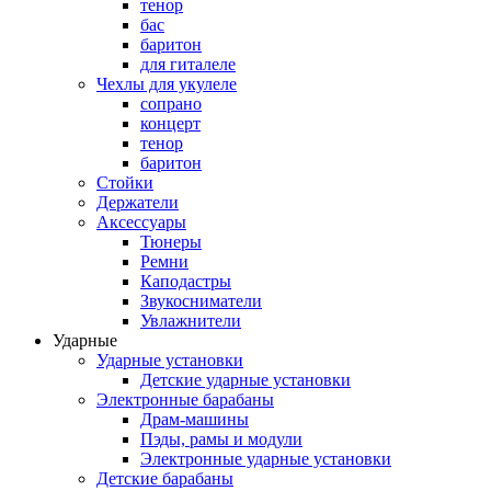
тенор
бас
баритон
для гиталеле
Чехлы для укулеле
сопрано
концерт
тенор
баритон
Стойки
Держатели
Аксессуары
Тюнеры
Ремни
Каподастры
Звукосниматели
Увлажнители
Ударные
Ударные установки
Детские ударные установки
Электронные барабаны
Драм-машины
Пэды, рамы и модули
Электронные ударные установки
Детские барабаны