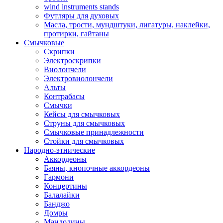
wind instruments stands
Футляры для духовых
Масла, трости, мундштуки, лигатуры, наклейки,
протирки, гайтаны
Смычковые
Скрипки
Электроскрипки
Виолончели
Электровиолончели
Альты
Контрабасы
Смычки
Кейсы для смычковых
Струны для смычковых
Смычковые принадлежности
Стойки для смычковых
Народно-этнические
Аккордеоны
Баяны, кнопочные аккордеоны
Гармони
Концертины
Балалайки
Банджо
Домры
Мандолины