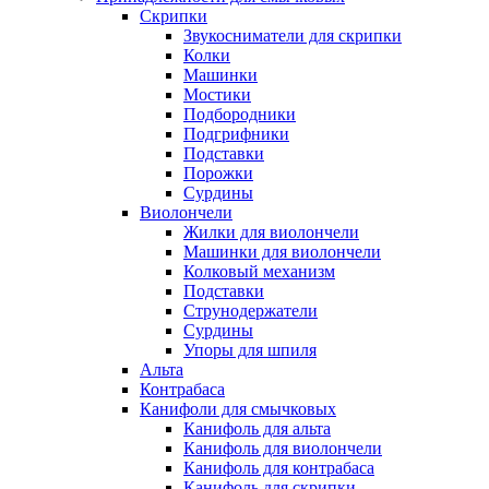
Скрипки
Звукосниматели для скрипки
Колки
Машинки
Мостики
Подбородники
Подгрифники
Подставки
Порожки
Сурдины
Виолончели
Жилки для виолончели
Машинки для виолончели
Колковый механизм
Подставки
Струнодержатели
Сурдины
Упоры для шпиля
Альта
Контрабаса
Канифоли для смычковых
Канифоль для альта
Канифоль для виолончели
Канифоль для контрабаса
Канифоль для скрипки