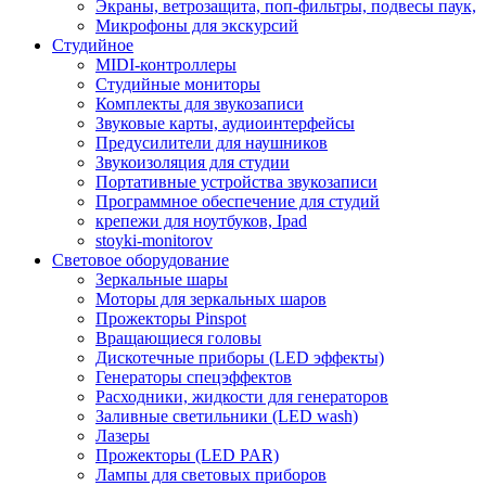
Экраны, ветрозащита, поп-фильтры, подвесы паук,
Микрофоны для экскурсий
Студийное
MIDI-контроллеры
Студийные мониторы
Комплекты для звукозаписи
Звуковые карты, аудиоинтерфейсы
Предусилители для наушников
Звукоизоляция для студии
Портативные устройства звукозаписи
Программное обеспечение для студий
крепежи для ноутбуков, Ipad
stoyki-monitorov
Световое оборудование
Зеркальные шары
Моторы для зеркальных шаров
Прожекторы Pinspot
Вращающиеся головы
Дискотечные приборы (LED эффекты)
Генераторы спецэффектов
Расходники, жидкости для генераторов
Заливные светильники (LED wash)
Лазеры
Прожекторы (LED PAR)
Лампы для световых приборов