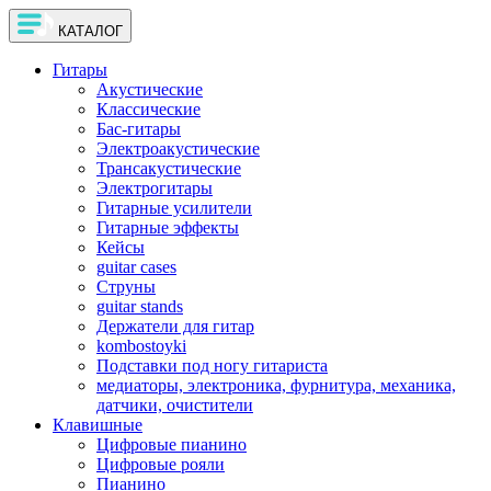
КАТАЛОГ
Гитары
Акустические
Классические
Бас-гитары
Электроакустические
Трансакустические
Электрогитары
Гитарные усилители
Гитарные эффекты
Кейсы
guitar cases
Струны
guitar stands
Держатели для гитар
kombostoyki
Подставки под ногу гитариста
медиаторы, электроника, фурнитура, механика,
датчики, очистители
Клавишные
Цифровые пианино
Цифровые рояли
Пианино