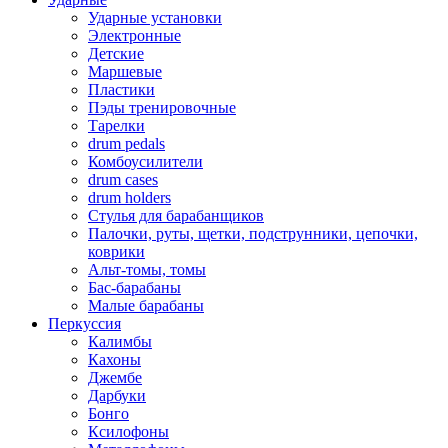
Ударные установки
Электронные
Детские
Маршевые
Пластики
Пэды тренировочные
Тарелки
drum pedals
Комбоусилители
drum cases
drum holders
Стулья для барабанщиков
Палочки, руты, щетки, подструнники, цепочки,
коврики
Альт-томы, томы
Бас-барабаны
Малые барабаны
Перкуссия
Калимбы
Кахоны
Джембе
Дарбуки
Бонго
Ксилофоны