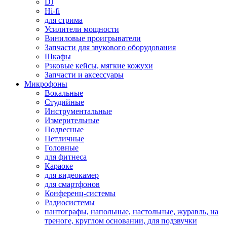
DJ
Hi-fi
для стрима
Усилители мощности
Виниловые проигрыватели
Запчасти для звукового оборудования
Шкафы
Рэковые кейсы, мягкие кожухи
Запчасти и аксессуары
Микрофоны
Вокальные
Студийные
Инструментальные
Измерительные
Подвесные
Петличные
Головные
для фитнеса
Караоке
для видеокамер
для смартфонов
Конференц-системы
Радиосистемы
пантографы, напольные, настольные, журавль, на
треноге, круглом основании, для подзвучки