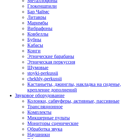
Металлофоны
Глокеншпили
Бар Чаймс
Литавры
Маримбы
Вибрафоны
Ковбеллы
Бубны
Кабасы
Конги
Этнические барабаны
Этническая перкуссия
Шумовые
stoyki-perkussii
chekhly-perkussii
Кастаньеты, джинглы, накладка на сиденье,
крепление дополнений
Звуковое оборудование
Колонки, сабвуферы, активные, пассивные
Трансляционное
Комплекты
Микшерные пульты
Мониторы сценические
Обработка звука
Наушники