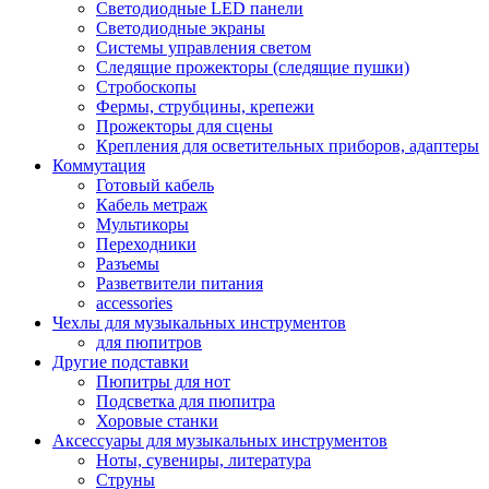
Светодиодные LED панели
Светодиодные экраны
Системы управления светом
Следящие прожекторы (следящие пушки)
Стробоскопы
Фермы, струбцины, крепежи
Прожекторы для сцены
Крепления для осветительных приборов, адаптеры
Коммутация
Готовый кабель
Кабель метраж
Мультикоры
Переходники
Разъемы
Разветвители питания
accessories
Чехлы для музыкальных инструментов
для пюпитров
Другие подставки
Пюпитры для нот
Подсветка для пюпитра
Хоровые станки
Аксессуары для музыкальных инструментов
Ноты, сувениры, литература
Струны