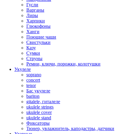
Гусли
Варганы
Лиры
Харпики
Глюкофоны
Ханги
Поющие чаши
Свистульки
Казу
Сумки
Струны
Ремни, ключи, порожки, колотушки
Укулеле
soprano
concert
tenor
Бас укулеле
bariton
gitalele, гиталеле
ukulele strings
ukulele cover
ukulele stand
Фиксаторы
Тюнер, увлажнитель, каподастры, датчики
Ударные