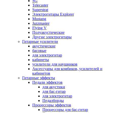
SG
Telecaster
Superstrat
Электрогитары Explorer
Mustang
Jazzmaster
Flying V
Полуакустические
Другие электрогитары
Гитарные усилители
акустические
басовые
для электрогитар
кабинеты
усилители для наушников
Аксессуары для комбиков, усилителей и
кабинетов
Гитарные эффекты
Педали эффектов
для акустики
для бас-гитар
для электрогитар
Педалборды
Процессоры эффектов
Процессоры для бас-гитар