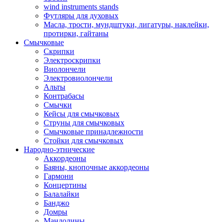
wind instruments stands
Футляры для духовых
Масла, трости, мундштуки, лигатуры, наклейки,
протирки, гайтаны
Смычковые
Скрипки
Электроскрипки
Виолончели
Электровиолончели
Альты
Контрабасы
Смычки
Кейсы для смычковых
Струны для смычковых
Смычковые принадлежности
Стойки для смычковых
Народно-этнические
Аккордеоны
Баяны, кнопочные аккордеоны
Гармони
Концертины
Балалайки
Банджо
Домры
Мандолины