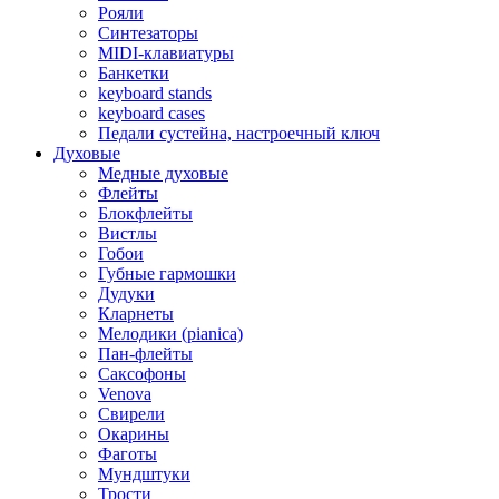
Рояли
Синтезаторы
MIDI-клавиатуры
Банкетки
keyboard stands
keyboard cases
Педали сустейна, настроечный ключ
Духовые
Медные духовые
Флейты
Блокфлейты
Вистлы
Гобои
Губные гармошки
Дудуки
Кларнеты
Мелодики (pianica)
Пан-флейты
Саксофоны
Venova
Свирели
Окарины
Фаготы
Мундштуки
Трости