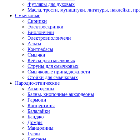
Футляры для духовых
Масла, трости, мундштуки, лигатуры, наклейки, пр
Смычковые
Скрипки
Электроскрипки
Виолончели
Электровиолончели
Альты
Контрабасы
Смычки
Кейсы для смычковых
Струны для смычковых
Смычковые принадлежности
Стойки для смычковых
Народно-этнические
Аккордеоны
Баяны, кнопочные аккордеоны
Гармони
Концертины
Балалайки
Банджо
Домры
Мандолины
Гусли
Варганы