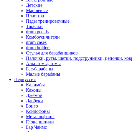
Детские
Маршевые
Пластики
Пэды тренировочные
Тарелки
drum pedals
Комбоусилители
drum cases
drum holders
Стулья для барабанщиков
Палочки, руты, щетки, подструнники, цепочки, ко
Альт-томы, томы
Бас-барабаны
Малые барабаны
Перкуссия
Калимбы
Кахоны
Джембе
Дарбуки
Бонго
Ксилофоны
Металлофоны
Глокеншпили
Бар Чаймс