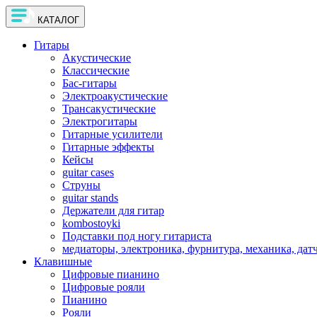
КАТАЛОГ
Гитары
Акустические
Классические
Бас-гитары
Электроакустические
Трансакустические
Электрогитары
Гитарные усилители
Гитарные эффекты
Кейсы
guitar cases
Струны
guitar stands
Держатели для гитар
kombostoyki
Подставки под ногу гитариста
медиаторы, электроника, фурнитура, механика, дат
Клавишные
Цифровые пианино
Цифровые рояли
Пианино
Рояли