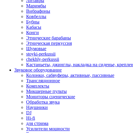
Литавры
Маримбы
Вибрафоны
Ковбеллы
Бубны
Кабасы
Конги
Этнические барабаны
Этническая перкуссия
Шумовые
stoyki-perkussii
chekhly-perkussii
Кастаньеты, джинглы, накладка на сиденье, крепл
Звуковое оборудование
Колонки, сабвуферы, активные, пассивные
Трансляционное
Комплекты
Микшерные пульты
Мониторы сценические
Обработка звука
Наушники
DJ
Hi-fi
для стрима
Усилители мощности