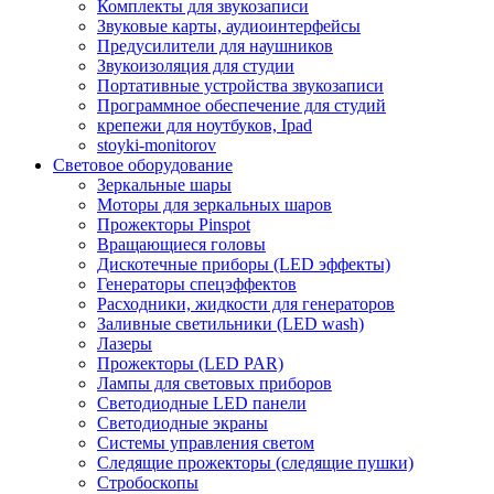
Комплекты для звукозаписи
Звуковые карты, аудиоинтерфейсы
Предусилители для наушников
Звукоизоляция для студии
Портативные устройства звукозаписи
Программное обеспечение для студий
крепежи для ноутбуков, Ipad
stoyki-monitorov
Световое оборудование
Зеркальные шары
Моторы для зеркальных шаров
Прожекторы Pinspot
Вращающиеся головы
Дискотечные приборы (LED эффекты)
Генераторы спецэффектов
Расходники, жидкости для генераторов
Заливные светильники (LED wash)
Лазеры
Прожекторы (LED PAR)
Лампы для световых приборов
Светодиодные LED панели
Светодиодные экраны
Системы управления светом
Следящие прожекторы (следящие пушки)
Стробоскопы