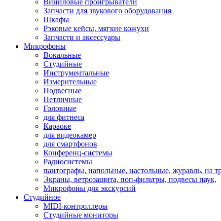
Виниловые проигрыватели
Запчасти для звукового оборудования
Шкафы
Рэковые кейсы, мягкие кожухи
Запчасти и аксессуары
Микрофоны
Вокальные
Студийные
Инструментальные
Измерительные
Подвесные
Петличные
Головные
для фитнеса
Караоке
для видеокамер
для смартфонов
Конференц-системы
Радиосистемы
пантографы, напольные, настольные, журавль, на т
Экраны, ветрозащита, поп-фильтры, подвесы паук,
Микрофоны для экскурсий
Студийное
MIDI-контроллеры
Студийные мониторы