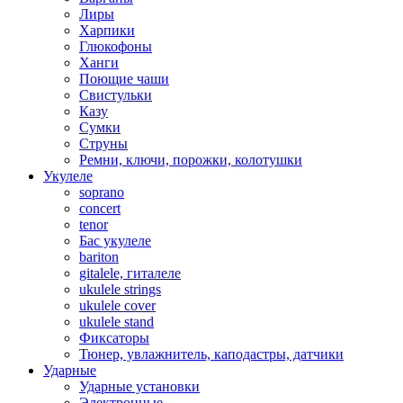
Лиры
Харпики
Глюкофоны
Ханги
Поющие чаши
Свистульки
Казу
Сумки
Струны
Ремни, ключи, порожки, колотушки
Укулеле
soprano
concert
tenor
Бас укулеле
bariton
gitalele, гиталеле
ukulele strings
ukulele cover
ukulele stand
Фиксаторы
Тюнер, увлажнитель, каподастры, датчики
Ударные
Ударные установки
Электронные