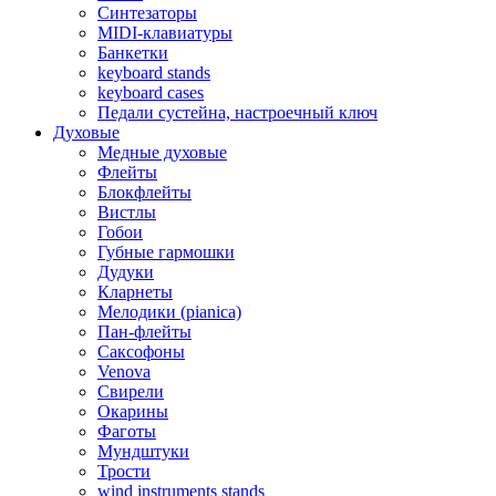
Синтезаторы
MIDI-клавиатуры
Банкетки
keyboard stands
keyboard cases
Педали сустейна, настроечный ключ
Духовые
Медные духовые
Флейты
Блокфлейты
Вистлы
Гобои
Губные гармошки
Дудуки
Кларнеты
Мелодики (pianica)
Пан-флейты
Саксофоны
Venova
Свирели
Окарины
Фаготы
Мундштуки
Трости
wind instruments stands