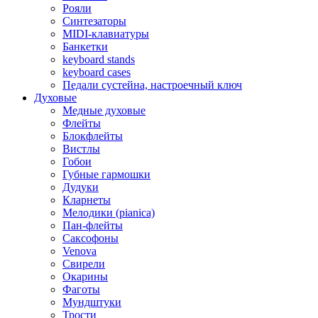
Рояли
Синтезаторы
MIDI-клавиатуры
Банкетки
keyboard stands
keyboard cases
Педали сустейна, настроечный ключ
Духовые
Медные духовые
Флейты
Блокфлейты
Вистлы
Гобои
Губные гармошки
Дудуки
Кларнеты
Мелодики (pianica)
Пан-флейты
Саксофоны
Venova
Свирели
Окарины
Фаготы
Мундштуки
Трости