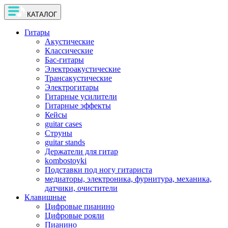
КАТАЛОГ
Гитары
Акустические
Классические
Бас-гитары
Электроакустические
Трансакустические
Электрогитары
Гитарные усилители
Гитарные эффекты
Кейсы
guitar cases
Струны
guitar stands
Держатели для гитар
kombostoyki
Подставки под ногу гитариста
медиаторы, электроника, фурнитура, механика,
датчики, очистители
Клавишные
Цифровые пианино
Цифровые рояли
Пианино