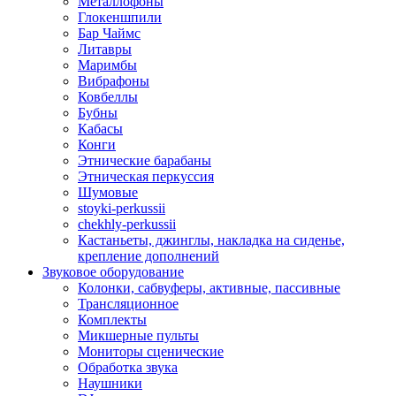
Металлофоны
Глокеншпили
Бар Чаймс
Литавры
Маримбы
Вибрафоны
Ковбеллы
Бубны
Кабасы
Конги
Этнические барабаны
Этническая перкуссия
Шумовые
stoyki-perkussii
chekhly-perkussii
Кастаньеты, джинглы, накладка на сиденье,
крепление дополнений
Звуковое оборудование
Колонки, сабвуферы, активные, пассивные
Трансляционное
Комплекты
Микшерные пульты
Мониторы сценические
Обработка звука
Наушники