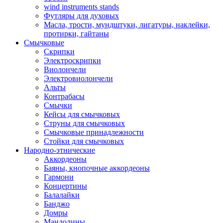
wind instruments stands
Футляры для духовых
Масла, трости, мундштуки, лигатуры, наклейки,
протирки, гайтаны
Смычковые
Скрипки
Электроскрипки
Виолончели
Электровиолончели
Альты
Контрабасы
Смычки
Кейсы для смычковых
Струны для смычковых
Смычковые принадлежности
Стойки для смычковых
Народно-этнические
Аккордеоны
Баяны, кнопочные аккордеоны
Гармони
Концертины
Балалайки
Банджо
Домры
Мандолины