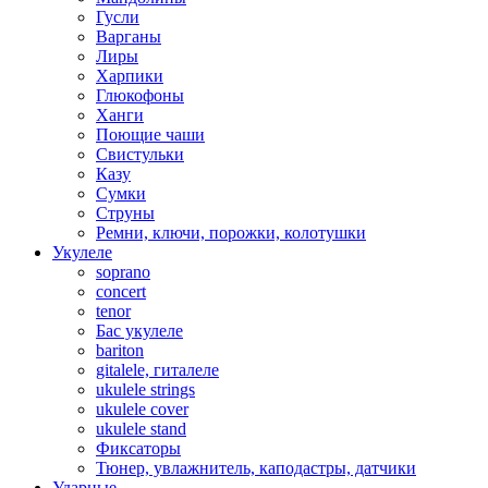
Гусли
Варганы
Лиры
Харпики
Глюкофоны
Ханги
Поющие чаши
Свистульки
Казу
Сумки
Струны
Ремни, ключи, порожки, колотушки
Укулеле
soprano
concert
tenor
Бас укулеле
bariton
gitalele, гиталеле
ukulele strings
ukulele cover
ukulele stand
Фиксаторы
Тюнер, увлажнитель, каподастры, датчики
Ударные