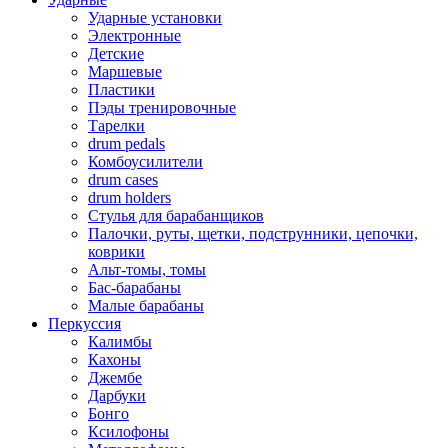
Ударные установки
Электронные
Детские
Маршевые
Пластики
Пэды тренировочные
Тарелки
drum pedals
Комбоусилители
drum cases
drum holders
Стулья для барабанщиков
Палочки, руты, щетки, подструнники, цепочки,
коврики
Альт-томы, томы
Бас-барабаны
Малые барабаны
Перкуссия
Калимбы
Кахоны
Джембе
Дарбуки
Бонго
Ксилофоны