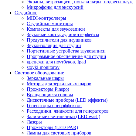
Экраны, ветрозащита, поп-фильтры, подвесы паук,
Микрофоны для экскурсий
Студийное
MIDI-контроллеры
Студийные мониторы
Комплекты для звукозаписи
Звуковые карты, аудиоинтерфейсы
Предусилители для наушников
Звукоизоляция для студии
Портативные устройства звукозаписи
Программное обеспечение для студий
крепежи для ноутбуков, Ipad
stoyki-monitorov
Световое оборудование
Зеркальные шары
Моторы для зеркальных шаров
Прожекторы Pinspot
Вращающиеся головы
Дискотечные приборы (LED эффекты)
Генераторы спецэффектов
Расходники, жидкости для генераторов
Заливные светильники (LED wash)
Лазеры
Прожекторы (LED PAR)
Лампы для световых приборов