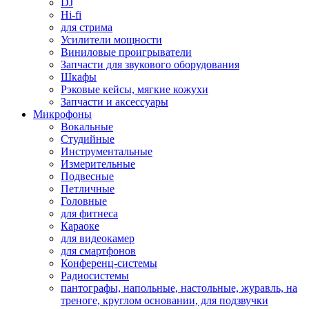
DJ
Hi-fi
для стрима
Усилители мощности
Виниловые проигрыватели
Запчасти для звукового оборудования
Шкафы
Рэковые кейсы, мягкие кожухи
Запчасти и аксессуары
Микрофоны
Вокальные
Студийные
Инструментальные
Измерительные
Подвесные
Петличные
Головные
для фитнеса
Караоке
для видеокамер
для смартфонов
Конференц-системы
Радиосистемы
пантографы, напольные, настольные, журавль, на
треноге, круглом основании, для подзвучки