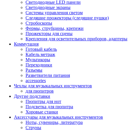
Светодиодные LED панели
Светодиодные экраны
Системы управления светом
Следящие прожекторы (следящие пушки)
Стробоскопы
Фермы, струбцины, крепежи
Прожекторы для сцены
Крепления для осветительных приборов, адаптеры
Коммутация
Готовый кабель
Кабель метраж
Мультикоры
Переходники
Разъемы
Разветвители питания
accessories
Чехлы для музыкальных инструментов
для пюпитров
Другие подставки
Пюпитры для нот
Подсветка для пюпитра
Хоровые станки
Аксессуары для музыкальных инструментов
Ноты, сувениры, литература
Струны