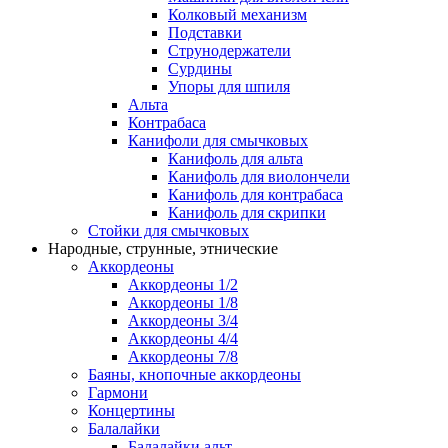
Колковый механизм
Подставки
Струнодержатели
Сурдины
Упоры для шпиля
Альта
Контрабаса
Канифоли для смычковых
Канифоль для альта
Канифоль для виолончели
Канифоль для контрабаса
Канифоль для скрипки
Стойки для смычковых
Народные, струнные, этнические
Аккордеоны
Аккордеоны 1/2
Аккордеоны 1/8
Аккордеоны 3/4
Аккордеоны 4/4
Аккордеоны 7/8
Баяны, кнопочные аккордеоны
Гармони
Концертины
Балалайки
Балалайки альт