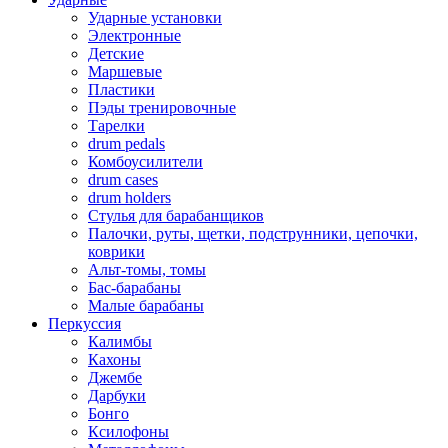
Ударные установки
Электронные
Детские
Маршевые
Пластики
Пэды тренировочные
Тарелки
drum pedals
Комбоусилители
drum cases
drum holders
Стулья для барабанщиков
Палочки, руты, щетки, подструнники, цепочки,
коврики
Альт-томы, томы
Бас-барабаны
Малые барабаны
Перкуссия
Калимбы
Кахоны
Джембе
Дарбуки
Бонго
Ксилофоны