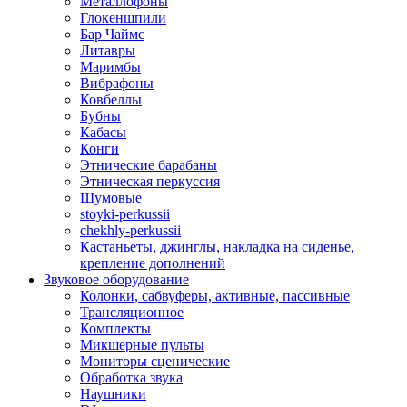
Металлофоны
Глокеншпили
Бар Чаймс
Литавры
Маримбы
Вибрафоны
Ковбеллы
Бубны
Кабасы
Конги
Этнические барабаны
Этническая перкуссия
Шумовые
stoyki-perkussii
chekhly-perkussii
Кастаньеты, джинглы, накладка на сиденье,
крепление дополнений
Звуковое оборудование
Колонки, сабвуферы, активные, пассивные
Трансляционное
Комплекты
Микшерные пульты
Мониторы сценические
Обработка звука
Наушники