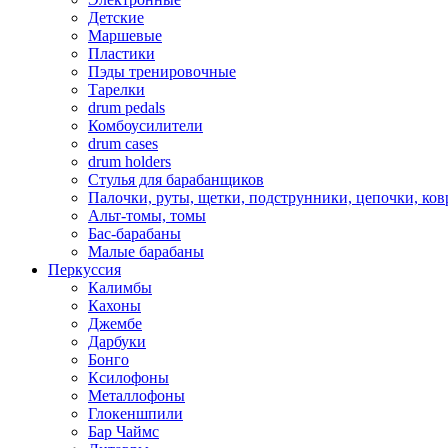
Детские
Маршевые
Пластики
Пэды тренировочные
Тарелки
drum pedals
Комбоусилители
drum cases
drum holders
Стулья для барабанщиков
Палочки, руты, щетки, подструнники, цепочки, ко
Альт-томы, томы
Бас-барабаны
Малые барабаны
Перкуссия
Калимбы
Кахоны
Джембе
Дарбуки
Бонго
Ксилофоны
Металлофоны
Глокеншпили
Бар Чаймс