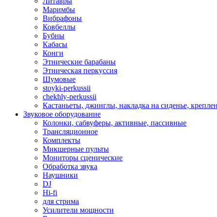
Литавры
Маримбы
Вибрафоны
Ковбеллы
Бубны
Кабасы
Конги
Этнические барабаны
Этническая перкуссия
Шумовые
stoyki-perkussii
chekhly-perkussii
Кастаньеты, джинглы, накладка на сиденье, крепл
Звуковое оборудование
Колонки, сабвуферы, активные, пассивные
Трансляционное
Комплекты
Микшерные пульты
Мониторы сценические
Обработка звука
Наушники
DJ
Hi-fi
для стрима
Усилители мощности