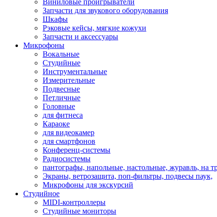
Виниловые проигрыватели
Запчасти для звукового оборудования
Шкафы
Рэковые кейсы, мягкие кожухи
Запчасти и аксессуары
Микрофоны
Вокальные
Студийные
Инструментальные
Измерительные
Подвесные
Петличные
Головные
для фитнеса
Караоке
для видеокамер
для смартфонов
Конференц-системы
Радиосистемы
пантографы, напольные, настольные, журавль, на т
Экраны, ветрозащита, поп-фильтры, подвесы паук,
Микрофоны для экскурсий
Студийное
MIDI-контроллеры
Студийные мониторы