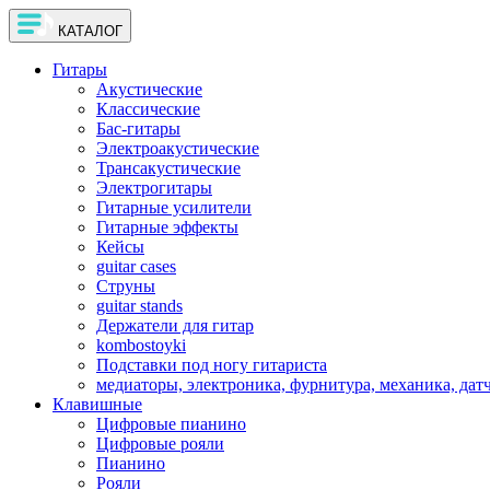
КАТАЛОГ
Гитары
Акустические
Классические
Бас-гитары
Электроакустические
Трансакустические
Электрогитары
Гитарные усилители
Гитарные эффекты
Кейсы
guitar cases
Струны
guitar stands
Держатели для гитар
kombostoyki
Подставки под ногу гитариста
медиаторы, электроника, фурнитура, механика, дат
Клавишные
Цифровые пианино
Цифровые рояли
Пианино
Рояли