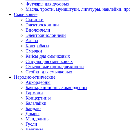
Футляры для духовых
Масла, трости, мундштуки, лигатуры, наклейки, пр
Смычковые
Скрипки
Электроскрипки
Виолончели
Электровиолончели
Альты
Контрабасы
Смычки
Кейсы для смычковых
Струны для смычковых
Смычковые принадлежности
Стойки для смычковых
Народно-этнические
Аккордеоны
Баяны, кнопочные аккордеоны
Гармони
Концертины
Балалайки
Банджо
Домры
Мандолины
Гусли
Варганы