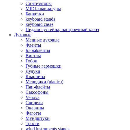
Синтезаторы
MIDI-клавиатуры
Банкетки
keyboard stands
keyboard cases
Педали сустейна, настроечный ключ
Духовые
Медные духовые
Флейты
Блокфлейты
Вистлы
Гобои
Губные гармошки
Дудуки
Кларнеты
Мелодики (pianica)
Пан-флейты
Саксофоны
Venova
Свирели
Окарины
Фаготы
Мундштуки
Трости
wind instruments stands