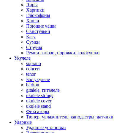
Лиры
Харпики
Глюкофоны
Ханги
Поющие чаши
Свистульки
Казу
Сумки
Струны
Ремни, ключи, порожки, колотушки
Укулеле
soprano
concert
tenor
Бас укулеле
bariton
gitalele, гиталеле
ukulele strings
ukulele cover
ukulele stand
Фиксаторы
Тюнер, увлажнитель, каподастры, датчики
Ударные
Ударные установки
Электронные