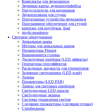
Комплекты для звукозаписи
Звуковые карты, аудиоинтерфейсы
Предусилители для наушников
Звукоизоляция для студии
Портативные устройства звукозаписи
Программное обеспечение для студий
крепежи для ноутбуков, Ipad
stoyki-monitorov
Световое оборудование
Зеркальные шары
Моторы для зеркальных шаров
Прожекторы Pinspot
Вращающиеся головы
Дискотечные приборы (LED эффекты)
Генераторы спецэффектов
Расходники, жидкости для генераторов
Заливные светильники (LED wash)
Лазеры
Прожекторы (LED PAR)
Лампы для световых приборов
Светодиодные LED панели
Светодиодные экраны
Системы управления светом
Следящие прожекторы (следящие пушки)
Стробоскопы